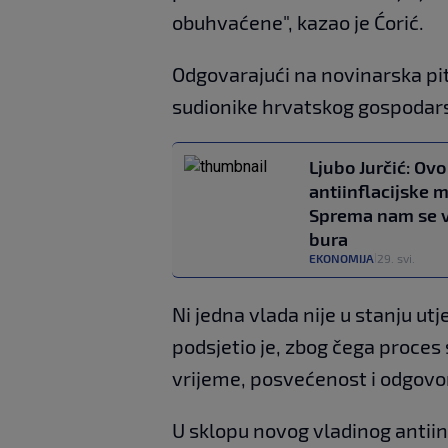
obuhvaćene", kazao je Ćorić.
Odgovarajući na novinarska pit
sudionike hrvatskog gospodarst
Ljubo Jurčić: Ovo
antiinflacijske m
Sprema nam se v
bura
EKONOMIJA
29. svi.
|
Ni jedna vlada nije u stanju u
podsjetio je, zbog čega proces
vrijeme, posvećenost i odgovor
U sklopu novog vladinog antiin