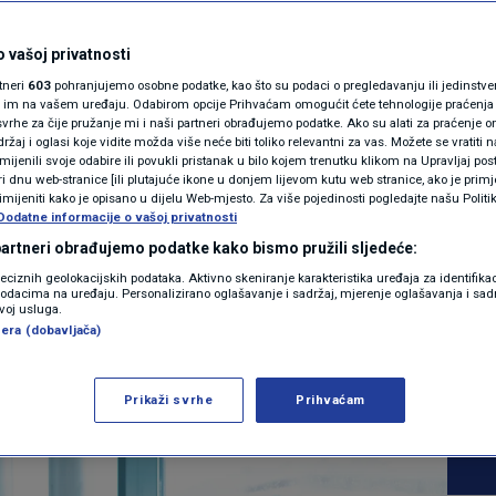
MAGAZIN
sastanak s
N1 KOMENTAR
 vašoj privatnosti
rtneri
603
pohranjujemo osobne podatke, kao što su podaci o pregledavanju ili jedinstveni 
duzetnicima i
KOLUMNE
o im na vašem uređaju. Odabirom opcije Prihvaćam omogućit ćete tehnologije praćenja
vrhe za čije pružanje mi i naši partneri obrađujemo podatke. Ako su alati za praćenje
žaj i oglasi koje vidite možda više neće biti toliko relevantni za vas. Možete se vratiti n
lada mora misliti na
N1(DIS)INFO
zmijenili svoje odabire ili povukli pristanak u bilo kojem trenutku klikom na Upravljaj p
i dnu web-stranice [ili plutajuće ikone u donjem lijevom kutu web stranice, ako je primje
KLIMATSKE PROMJENE
rimijeniti kako je opisano u dijelu Web-mjesto. Za više pojedinosti pogledajte našu Politi
Dodatne informacije o vašoj privatnosti
FOTO
 partneri obrađujemo podatke kako bismo pružili sljedeće:
0
KONOMIJA
komentara
reciznih geolokacijskih podataka. Aktivno skeniranje karakteristika uređaja za identifika
|
p podacima na uređaju. Personalizirano oglašavanje i sadržaj, mjerenje oglašavanja i sadr
VIDEO
zvoj usluga.
era (dobavljača)
Više
Prikaži svrhe
Prihvaćam