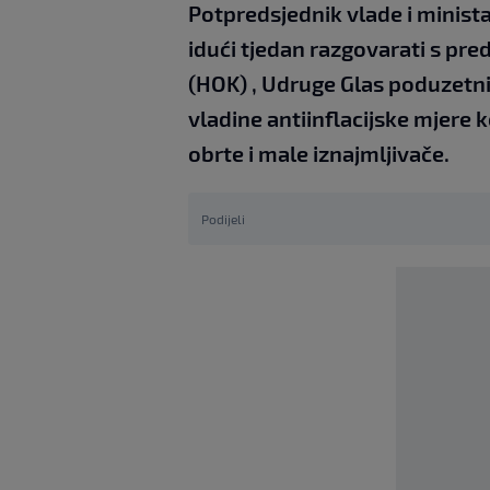
Potpredsjednik vlade i minista
idući tjedan razgovarati s pr
(HOK) , Udruge Glas poduzetni
vladine antiinflacijske mjere 
obrte i male iznajmljivače.
Podijeli