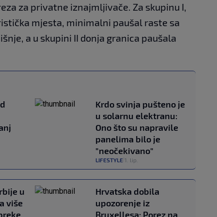
za za privatne iznajmljivače. Za skupinu I,
uristička mjesta, minimalni paušal raste sa
šnje, a u skupini II donja granica paušala
ad
Krdo svinja pušteno je
u solarnu elektranu:
anj
Ono što su napravile
panelima bilo je
"neočekivano"
LIFESTYLE
1. lip.
|
rbije u
Hrvatska dobila
a više
upozorenje iz
preke
Bruxellesa: Porez na