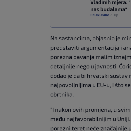
Vladinih mjera: 
nas budalama"
EKONOMIJA
2. lip.
|
Na sastancima, objasnio je mi
predstaviti argumentacija i an
porezna davanja malim iznajmlj
detaljnije nego u javnosti. Ćor
dodao je da bi hrvatski susta
najpovoljnijima u EU-u, i što se 
obrtnika.
"I nakon ovih promjena, u svim
među najfavorabilnijim u Uniji
porezni teret neće značajnije u