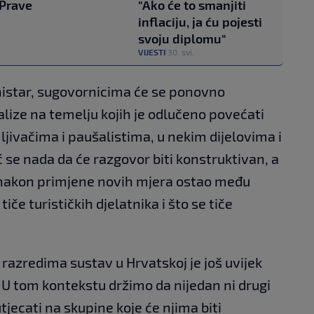
"Prave
"Ako će to smanjiti
inflaciju, ja ću pojesti
svoju diplomu"
VIJESTI
30. svi.
|
nistar, sugovornicima će se ponovno
alize na temelju kojih je odlučeno povećati
ivačima i paušalistima, u nekim dijelovima i
ić se nada da će razgovor biti konstruktivan, a
v nakon primjene novih mjera ostao među
tiče turističkih djelatnika i što se tiče
 razredima sustav u Hrvatskoj je još uvijek
. U tom kontekstu držimo da nijedan ni drugi
tjecati na skupine koje će njima biti