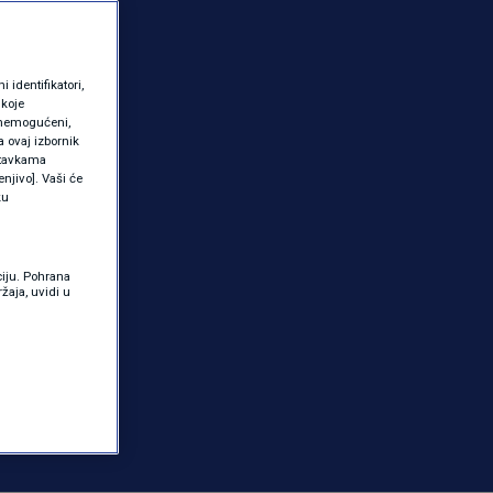
identifikatori,
 koje
 onemogućeni,
a ovaj izbornik
ostavkama
njivo]. Vaši će
ku
ciju. Pohrana
žaja, uvidi u