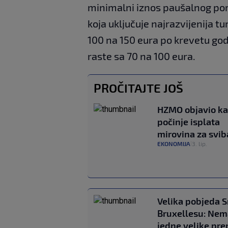
minimalni iznos paušalnog pore
koja uključuje najrazvijenija t
100 na 150 eura po krevetu godi
raste sa 70 na 100 eura.
PROČITAJTE JOŠ
HZMO objavio k
počinje isplata
mirovina za svib
EKONOMIJA
3. lip.
|
Velika pobjeda S
Bruxellesu: Nem
jedne velike pre