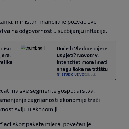
anja, ministar financija je pozvao sve
va na odgovornost u suzbijanju inflacije.
 nisu
Hoće li Vladine mjere
jere.
uspjeti? Novotny:
elika
Intenzitet mora imati
snagu šoka na tržištu
N1 STUDIO UŽIVO
28. svi.
|
tjecati na sve segmente gospodarstva,
 smanjenja zagrijanosti ekonomije traži
nost sviju u ekonomiji.
flacijskog paketa mjera, povećan je