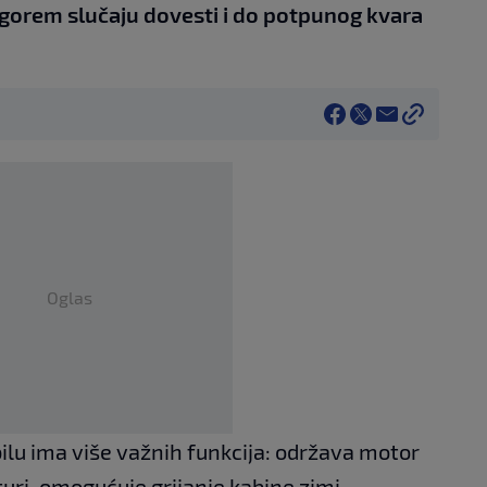
ajgorem slučaju dovesti i do potpunog kvara
Oglas
lu ima više važnih funkcija: održava motor
ri, omogućuje grijanje kabine zimi,