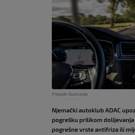
Freepik/Ilustracija
Njemački autoklub ADAC upoz
pogrešku prilikom dolijevanja
pogrešne vrste antifriza ili 