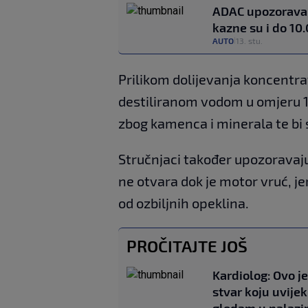
ADAC upozorava:
kazne su i do 10
AUTO
13. stu.
|
Prilikom dolijevanja koncentra
destiliranom vodom u omjeru 1:
zbog kamenca i minerala te bi s
Stručnjaci također upozoravaj
ne otvara dok je motor vruć, je
od ozbiljnih opeklina.
PROČITAJTE JOŠ
Kardiolog: Ovo j
stvar koju uvijek