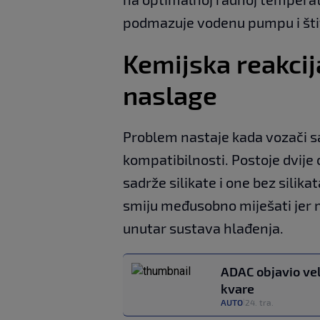
podmazuje vodenu pumpu i štit
Kemijska reakcij
naslage
Problem nastaje kada vozači sa
kompatibilnosti. Postoje dvije
sadrže silikate i one bez silik
smiju međusobno miješati jer m
unutar sustava hlađenja.
ADAC objavio vel
kvare
AUTO
24. tra.
|