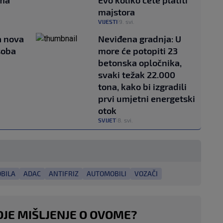
ima
Evo koliko ćete platiti
majstora
VIJESTI
9. svi.
|
a nova
Neviđena gradnja: U
soba
more će potopiti 23
betonska opločnika,
svaki težak 22.000
tona, kako bi izgradili
prvi umjetni energetski
otok
SVIJET
8. svi.
|
BILA
ADAC
ANTIFRIZ
AUTOMOBILI
VOZAČI
OJE MIŠLJENJE O OVOME?