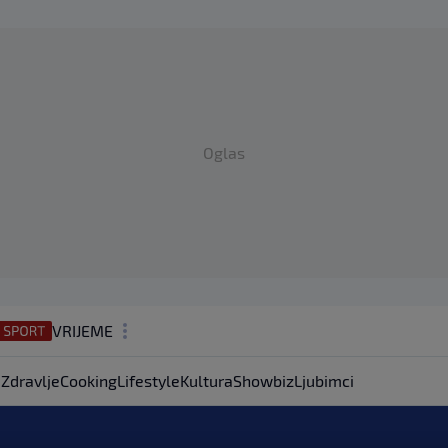
Oglas
VRIJEME
N1 TEME
a
Zdravlje
Cooking
Lifestyle
Kultura
Showbiz
Ljubimci
REGIJA