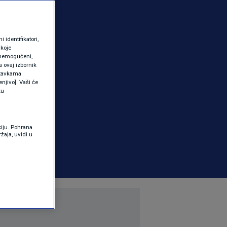
identifikatori,
 koje
 onemogućeni,
a ovaj izbornik
ostavkama
njivo]. Vaši će
ku
ciju. Pohrana
žaja, uvidi u