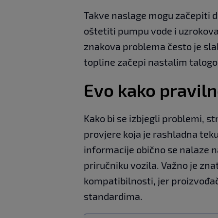
Takve naslage mogu začepiti dij
oštetiti pumpu vode i uzrokova
znakova problema često je slabo
topline začepi nastalim talog
Evo kako praviln
Kako bi se izbjegli problemi, st
provjere koja je rashladna tek
informacije obično se nalaze n
priručniku vozila. Važno je zna
kompatibilnosti, jer proizvođač
standardima.