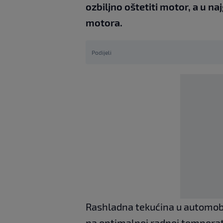
ozbiljno oštetiti motor, a u n
motora.
Podijeli
Rashladna tekućina u automobi
na optimalnoj radnoj temperatu