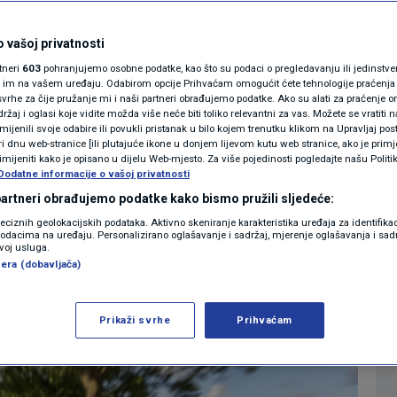
MAGAZIN
a: Jedna pogreška s
N1 KOMENTAR
 vašoj privatnosti
rtneri
603
pohranjujemo osobne podatke, kao što su podaci o pregledavanju ili jedinstveni 
e uništiti motor
KOLUMNE
o im na vašem uređaju. Odabirom opcije Prihvaćam omogućit ćete tehnologije praćenja
vrhe za čije pružanje mi i naši partneri obrađujemo podatke. Ako su alati za praćenje
žaj i oglasi koje vidite možda više neće biti toliko relevantni za vas. Možete se vratiti n
N1(DIS)INFO
zmijenili svoje odabire ili povukli pristanak u bilo kojem trenutku klikom na Upravljaj p
0
AUTO
komentara
|
i dnu web-stranice [ili plutajuće ikone u donjem lijevom kutu web stranice, ako je primje
KLIMATSKE PROMJENE
rimijeniti kako je opisano u dijelu Web-mjesto. Za više pojedinosti pogledajte našu Politi
Dodatne informacije o vašoj privatnosti
FOTO
 partneri obrađujemo podatke kako bismo pružili sljedeće:
Više
reciznih geolokacijskih podataka. Aktivno skeniranje karakteristika uređaja za identifika
p podacima na uređaju. Personalizirano oglašavanje i sadržaj, mjerenje oglašavanja i sadr
VIDEO
zvoj usluga.
era (dobavljača)
Prikaži svrhe
Prihvaćam