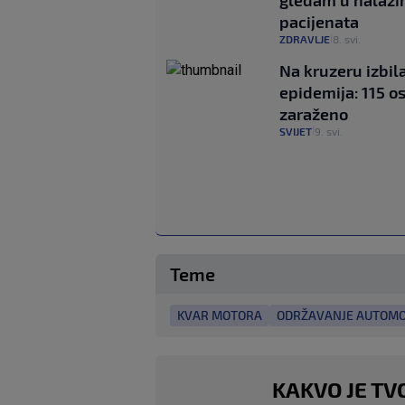
gledam u nalaz
pacijenata
ZDRAVLJE
8. svi.
|
Na kruzeru izbil
epidemija: 115 o
zaraženo
SVIJET
9. svi.
|
Teme
KVAR MOTORA
ODRŽAVANJE AUTOMO
KAKVO JE TV