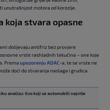
i unutrašnjost motora od korozije.
a koja stvara opasne
mi dolijevaju antifriz bez provjere
 osnovne vrste rashladnih tekućina – one koje
ata. Prema
upozorenju ADAC
-a, te se vrste ne
ože doći do stvaranja naslaga i grudica
iku analizu: Evo koji se automobili najviše