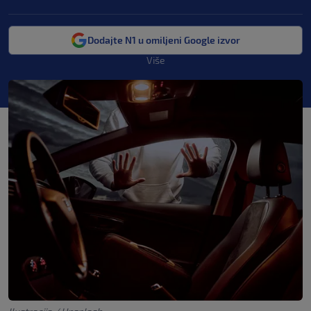
Dodajte N1 u omiljeni Google izvor
Više