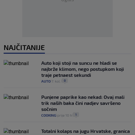
NAJČITANIJE
Auto koji stoji na suncu ne hladi se
najbrže klimom, nego postupkom koji
traje petnaest sekundi
0
AUTO
7. kol.
|
|
Punjene paprike kao nekad: Ovaj mali
trik naših baka čini nadjev savršeno
sočnim
1
COOKING
prije 10 h
|
|
Totalni kolaps na jugu Hrvatske, granica