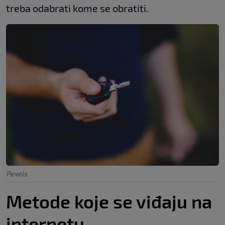
treba odabrati kome se obratiti.
Pexels
Metode koje se viđaju na
internetu