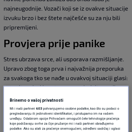
najneugodnije. Vozači koji se iz ovakve situacije
izvuku brzo i bez štete najčešće su za nju bili
pripremljeni.
Provjera prije panike
Stres ubrzava srce, ali usporava razmišljanje.
Upravo zbog toga prva i najvažnija preporuka
za svakoga tko se nađe u ovakvoj situaciji glasi:
ostanite mirni i sustavno pregledajte vozilo.
Provjerite stražnja vrata. Provjerite gepek.
Brinemo o vašoj privatnosti
Mi i naši partneri
603
pohranjujemo osobne podatke, kao što su podaci o
Pogledajte jesu li svi prozori potpuno zatvoreni
pregledavanju ili jedinstveni identifikatori, i pristupamo im na vašem
uređaju. Odabirom opcije Prihvaćam omogućit ćete tehnologije praćenja
ili je možda jedan ostao neznatno odškrinut.
koje podržavaju svrhe za čije pružanje mi i naši partneri obrađujemo
Zvuči banalno, ali velik broj vozača u takvim
podatke. Ako su alati za praćenje onemogućeni, određeni sadržaj i oglasi