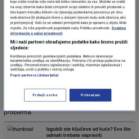
koje vidite možda više neće biti toliko relevantni za vas. Možete se vratiti
trenucima odmah posegne za telefonom, a da
na ovaj izbornik kako biste izmijenili svoje odabire ili povukli pristanak u
bilo kojem trenutku klikom na Upravljaj postavkama poveznicu pri dnu
nije ni obišao vlastito vozilo. Ponekad je
web-stranice [ili plutajuće ikone u donjem lijevom kutu web stranice, ako
je primjenjivo]. Vaši će se odabiri primijeniti kako je opisano u dijelu Web-
rješenje doslovno na dohvat ruke, samo ga
mjesto. Za više pojedinosti pogledajte našu Politiku privatnosti.
Dodatne
informacije o vašoj privatnosti
treba potražiti na mirnoj glavi.
Mi i naši partneri obrađujemo podatke kako bismo pružili
sljedeće:
Ako ste sami na autocesti, u noćnim satima ili u
Korištenje preciznih geolokacijskih podataka. Aktivno skeniranje
dijelu grada koji ne poznajete, a uz to vam je i
karakteristika uređaja za identifikaciju. Pohrana i/ili pristup podacima na
uređaju. Personalizirano oglašavanje i sadržaj, mjerenje oglašavanja i
sadržaja, uvidi u publiku i razvoj usluga.
mobilni telefon ostao zaključan unutra,
Popis partnera (dobavljača)
zatražite pomoć od prolaznika ili osoblja
obližnje benzinske crpke. Sigurna okolina
Prikaži svrhe
Prihvaćam
uvijek dolazi prije tehničkog rješavanja
problema.
Izgubili ste ključeve od kuće? Evo što
odmah trebate napraviti