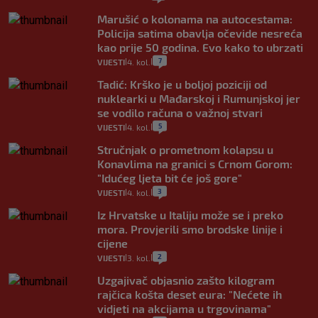
Marušić o kolonama na autocestama:
Policija satima obavlja očevide nesreća
kao prije 50 godina. Evo kako to ubrzati
7
VIJESTI
4. kol.
|
|
Tadić: Krško je u boljoj poziciji od
nuklearki u Mađarskoj i Rumunjskoj jer
se vodilo računa o važnoj stvari
5
VIJESTI
4. kol.
|
|
Stručnjak o prometnom kolapsu u
Konavlima na granici s Crnom Gorom:
"Idućeg ljeta bit će još gore"
3
VIJESTI
4. kol.
|
|
Iz Hrvatske u Italiju može se i preko
mora. Provjerili smo brodske linije i
cijene
2
VIJESTI
3. kol.
|
|
Uzgajivač objasnio zašto kilogram
rajčica košta deset eura: "Nećete ih
vidjeti na akcijama u trgovinama"