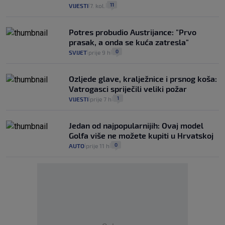
11
VIJESTI
7. kol.
|
|
Potres probudio Austrijance: "Prvo
prasak, a onda se kuća zatresla"
0
SVIJET
prije 9 h
|
|
Ozljede glave, kralježnice i prsnog koša:
Vatrogasci spriječili veliki požar
1
VIJESTI
prije 7 h
|
|
Jedan od najpopularnijih: Ovaj model
Golfa više ne možete kupiti u Hrvatskoj
0
AUTO
prije 11 h
|
|