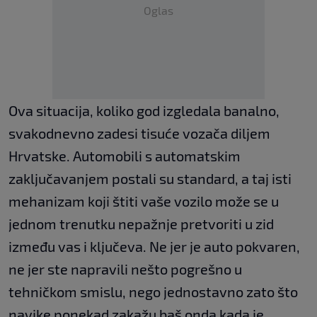
Oglas
Ova situacija, koliko god izgledala banalno,
svakodnevno zadesi tisuće vozača diljem
Hrvatske. Automobili s automatskim
zaključavanjem postali su standard, a taj isti
mehanizam koji štiti vaše vozilo može se u
jednom trenutku nepažnje pretvoriti u zid
između vas i ključeva. Ne jer je auto pokvaren,
ne jer ste napravili nešto pogrešno u
tehničkom smislu, nego jednostavno zato što
navike ponekad zakažu baš onda kada je