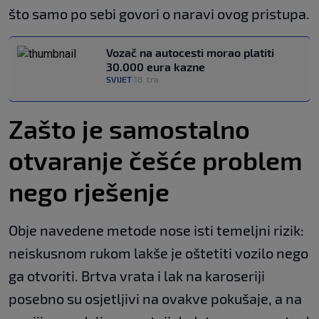
što samo po sebi govori o naravi ovog pristupa.
Vozač na autocesti morao platiti
30.000 eura kazne
SVIJET
18. tra.
|
Zašto je samostalno
otvaranje češće problem
nego rješenje
Obje navedene metode nose isti temeljni rizik:
neiskusnom rukom lakše je oštetiti vozilo nego
ga otvoriti. Brtva vrata i lak na karoseriji
posebno su osjetljivi na ovakve pokušaje, a na