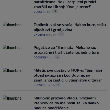
paralizirana. Neki iscrpljeni putnici
završili na Hitnoj: "Ovo je teror!"
9
VIJESTI
2. kol.
|
|
Toplinski val se vraća: Nakon bure, stižu
pljuskovi i grmljavina
0
VRIJEME
prije 14 h
|
|
Pogačice za 15 minuta: Mekane su,
prozračne i tražit ćete još jednu turu
0
COOKING
7. kol.
|
|
Miletić sve dostavio MUP-u: "Sumnjivi
otpad nalazi se i kod Udbine, na
zemljišnoj čestici u vlasništvu države"
7
VIJESTI
prije 8 h
|
|
Milinović prozvao Vladu: "Pozivam
Plenkovića da me posluša. Za svako
buduće onečišćenje..."