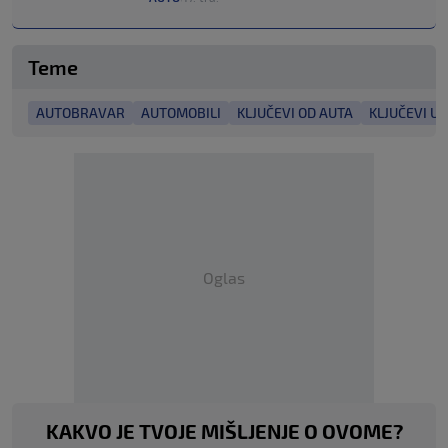
Teme
AUTOBRAVAR
AUTOMOBILI
KLJUČEVI OD AUTA
KLJUČEVI U
Oglas
KAKVO JE TVOJE MIŠLJENJE O OVOME?