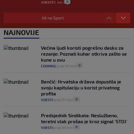
8
VIJESTI
3. kol.
|
|
Selidba je jedno od stresnijih iskustava.
Evo aktualnih cijena i nekoliko savjeta
Idi na Sport
da prođe što lakše i jeftinije
0
VIJESTI
2. kol.
NAJNOVIJE
|
|
Izračunali smo koliko košta putovanje
automobilom na Hvar iz Zagreba, a
Većina ljudi koristi pogrešnu dasku za
koliko iz Osijeka
rezanje: Poznati kuhar otkriva zašto se
14
VIJESTI
2. kol.
|
|
kune u ovu
0
COOKING
prije 19 min
|
|
Benčić: Hrvatska država dopustila je
svoju kapitulaciju u korist privatnog
profita
0
VIJESTI
prije 37 min
|
|
Predsjednik Sindikata: Neslužbeno,
teretni vlak prošao je kroz signal 'STOJ'
0
VIJESTI
prije 56 min
|
|