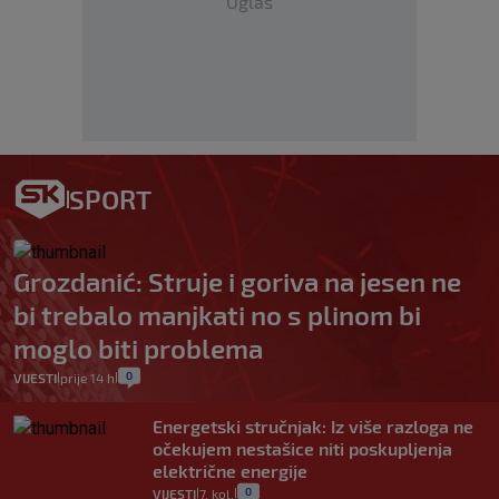
Oglas
SPORT
Grozdanić: Struje i goriva na jesen ne
bi trebalo manjkati no s plinom bi
moglo biti problema
0
VIJESTI
prije 14 h
|
|
Energetski stručnjak: Iz više razloga ne
očekujem nestašice niti poskupljenja
električne energije
0
VIJESTI
7. kol.
|
|