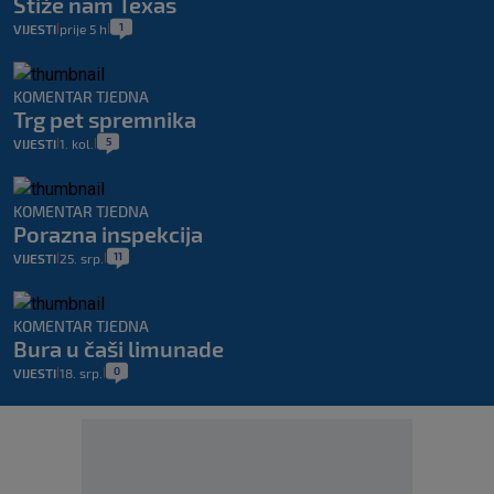
Stiže nam Texas
1
VIJESTI
prije 5 h
|
|
KOMENTAR TJEDNA
Trg pet spremnika
5
VIJESTI
1. kol.
|
|
KOMENTAR TJEDNA
Porazna inspekcija
11
VIJESTI
25. srp.
|
|
KOMENTAR TJEDNA
Bura u čaši limunade
0
VIJESTI
18. srp.
|
|