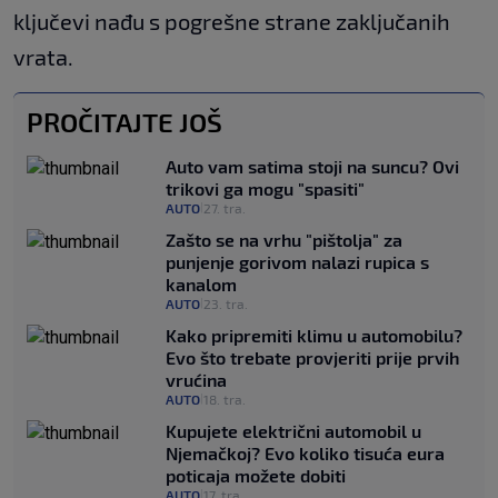
ključevi nađu s pogrešne strane zaključanih
vrata.
PROČITAJTE JOŠ
Auto vam satima stoji na suncu? Ovi
trikovi ga mogu "spasiti"
AUTO
27. tra.
|
Zašto se na vrhu "pištolja" za
punjenje gorivom nalazi rupica s
kanalom
AUTO
23. tra.
|
Kako pripremiti klimu u automobilu?
Evo što trebate provjeriti prije prvih
vrućina
AUTO
18. tra.
|
Kupujete električni automobil u
Njemačkoj? Evo koliko tisuća eura
poticaja možete dobiti
AUTO
17. tra.
|