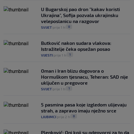
U Bugarskoj pao dron "kakav koristi
Ukrajina", Sofija pozvala ukrajinsku
veleposlanicu na razgovor
0
SVIJET
prije 1 h
|
|
Butković nakon sudara vlakova:
Istražitelje čeka opsežan posao
1
VIJESTI
prije 1 h
|
|
Oman i Iran blizu dogovora o
Hormuškom tjesnacu, Teheran: SAD nije
uključen u pregovore
1
SVIJET
prije 1 h
|
|
5 pasmina pasa koje izgledom ulijevaju
strah, a zapravo imaju nježno srce
0
LJUBIMCI
prije 2 h
|
|
Plenković: Oni koji su odgovorni za to da