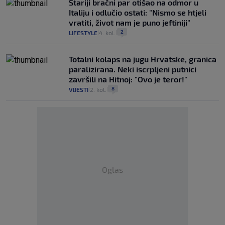
Stariji bračni par otišao na odmor u
Italiju i odlučio ostati: "Nismo se htjeli
vratiti, život nam je puno jeftiniji"
2
LIFESTYLE
4. kol.
|
|
Totalni kolaps na jugu Hrvatske, granica
paralizirana. Neki iscrpljeni putnici
završili na Hitnoj: "Ovo je teror!"
8
VIJESTI
2. kol.
|
|
Oglas