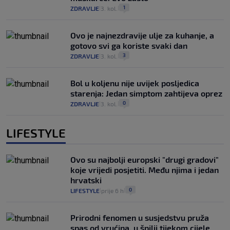
1
ZDRAVLJE
3. kol.
|
|
Ovo je najnezdravije ulje za kuhanje, a
gotovo svi ga koriste svaki dan
3
ZDRAVLJE
3. kol.
|
|
Bol u koljenu nije uvijek posljedica
starenja: Jedan simptom zahtijeva oprez
0
ZDRAVLJE
3. kol.
|
|
LIFESTYLE
Ovo su najbolji europski "drugi gradovi"
koje vrijedi posjetiti. Među njima i jedan
hrvatski
0
LIFESTYLE
prije 6 h
|
|
Prirodni fenomen u susjedstvu pruža
spas od vrućina, u špilji tijekom cijele