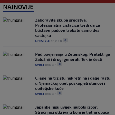
1
VIJESTI
1. kol.
NAJNOVIJE
|
|
Provjerili smo "što ćemo onda" ako
Plenković na 15 dana ukine mjere: "Ne bi
Zaboravite skupa sredstva:
se dogodilo ništa. Vlada se zaljubila u te
Profesionalna čistačica tvrdi da za
intervencije"
blistave podove trebate samo dva
25
VIJESTI
30. srp.
|
|
sastojka
0
LIFESTYLE
prije 3 h
|
|
Pad povjerenja u Zelenskog: Pretekli ga
Zalužnji i drugi generali. Tek je šesti
0
SVIJET
prije 3 h
|
|
Cijene na tržištu nekretnina i dalje rastu,
u Njemačkoj opet poskupjeli stanovi i
obiteljske kuće
0
SVIJET
prije 3 h
|
|
Japanke nisu uvijek najbolji izbor:
Stručnjaci otkrivaju koja je ljetna obuća