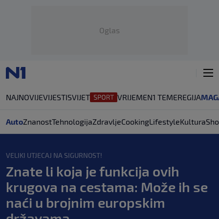
Oglas
NAJNOVIJE
VIJESTI
SVIJET
VRIJEME
N1 TEME
REGIJA
MAG
Auto
Znanost
Tehnologija
Zdravlje
Cooking
Lifestyle
Kultura
Sho
VELIKI UTJECAJ NA SIGURNOST!
Znate li koja je funkcija ovih
krugova na cestama: Može ih se
naći u brojnim europskim
državama