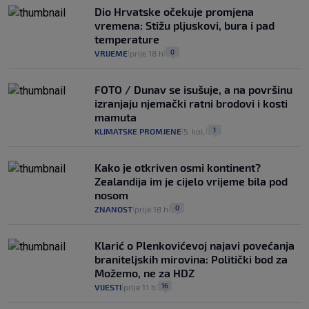
Dio Hrvatske očekuje promjena
vremena: Stižu pljuskovi, bura i pad
temperature
0
VRIJEME
prije 18 h
|
|
FOTO / Dunav se isušuje, a na površinu
izranjaju njemački ratni brodovi i kosti
mamuta
1
KLIMATSKE PROMJENE
5. kol.
|
|
Kako je otkriven osmi kontinent?
Zealandija im je cijelo vrijeme bila pod
nosom
0
ZNANOST
prije 18 h
|
|
Klarić o Plenkovićevoj najavi povećanja
braniteljskih mirovina: Politički bod za
Možemo, ne za HDZ
16
VIJESTI
prije 11 h
|
|