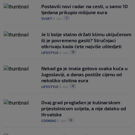
Postavili novi radar na cesti, u samo 10
tjedana prikupio milijune eura
1
SVIJET
5. kol.
|
|
Je li bolje stalno držati klimu uključenom
ili je povremeno gasiti? Stručnjaci
otkrivaju kada ćete najviše uštedjeti
0
LIFESTYLE
4. kol.
|
|
Nekad ga je imala gotovo svaka kuća u
Jugoslaviji, a danas postiže cijenu od
nekoliko stotina eura
0
LIFESTYLE
5. kol.
|
|
Ovaj grad proglašen je kulinarskom
prijestolnicom svijeta, a nije daleko od
Hrvatske
0
COOKING
5. kol.
|
|