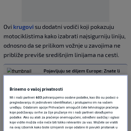
Ovi
krugovi
su dodatni vodiči koji pokazuju
motociklistima kako izabrati najsigurniju liniju,
odnosno da se prilikom vožnje u zavojima ne
približe previše središnjim linijama na cesti.
Pojavljuju se diljem Europe: Znate li
čemu služe ovi krugovi na cesti?
AUTO
7. srp.
|
Brinemo o vašoj privatnosti
Mi i naši partneri
603
pohranjujemo osobne podatke, kao što su podaci o
Ovi krugovi već su iscrtani u Njemačkoj,
pregledavanju ili jedinstveni identifikatori, i pristupamo im na vašem
uređaju. Odabirom opcije Prihvaćam omogućit ćete tehnologije praćenja
Škotskoj, Sloveniji i Luksemburgu. Također i u
koje podržavaju svrhe za čije pružanje mi i naši partneri obrađujemo
podatke. Ako su alati za praćenje onemogućeni, određeni sadržaj i oglasi
Austriji, gdje su rezultati pozitivni. Austrijski
koje vidite možda više neće biti toliko relevantni za vas. Možete se vratiti
odbor za sigurnost na cestama (KFV) proveo je
na ovaj izbornik kako biste izmijenili svoje odabire ili povukli pristanak u