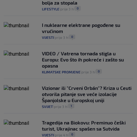
bolja za stopala
0
LIFESTYLE
prije 3 h
|
|
I nuklearne elektrane pogođene su
vrućinom
0
VIJESTI
prije 3 h
|
|
VIDEO / Vatrena tornada stigla u
Europu: Evo što ih pokreće i zašto su
opasna
0
KLIMATSKE PROMJENE
prije 3 h
|
|
Vizionar ili "Crveni Orbán"? Kriza u Ceuti
otvorila pitanje sve veće izolacije
Španjolske u Europskoj uniji
1
SVIJET
prije 3 h
|
|
Tragedija na Biokovu: Preminuo češki
turist, Ukrajinac spašen sa Sutvida
0
VIJESTI
prije 4 h
|
|