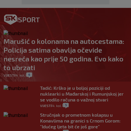
SPORT
Marušić o kolonama na autocestama:
Policija satima obavlja očevide
nesreća kao prije 50 godina. Evo kako
to ubrzati
6
VIJESTI
4. kol.
|
|
Tadić: Krško je u boljoj poziciji od
nuklearki u Mađarskoj i Rumunjskoj jer
se vodilo računa o važnoj stvari
5
VIJESTI
4. kol.
|
|
Stručnjak o prometnom kolapsu u
Konavlima na granici s Crnom Gorom:
"Idućeg ljeta bit će još gore"