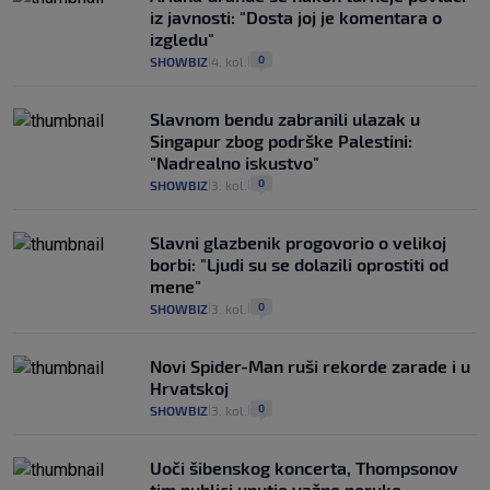
iz javnosti: "Dosta joj je komentara o
izgledu"
0
SHOWBIZ
4. kol.
|
|
Slavnom bendu zabranili ulazak u
Singapur zbog podrške Palestini:
"Nadrealno iskustvo"
0
SHOWBIZ
3. kol.
|
|
Slavni glazbenik progovorio o velikoj
borbi: "Ljudi su se dolazili oprostiti od
mene"
0
SHOWBIZ
3. kol.
|
|
Novi Spider-Man ruši rekorde zarade i u
Hrvatskoj
0
SHOWBIZ
3. kol.
|
|
Uoči šibenskog koncerta, Thompsonov
tim publici uputio važne poruke