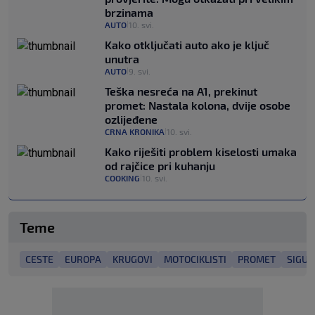
brzinama
AUTO
10. svi.
|
Kako otključati auto ako je ključ
unutra
AUTO
9. svi.
|
Teška nesreća na A1, prekinut
promet: Nastala kolona, dvije osobe
ozlijeđene
CRNA KRONIKA
10. svi.
|
Kako riješiti problem kiselosti umaka
od rajčice pri kuhanju
COOKING
10. svi.
|
Teme
CESTE
EUROPA
KRUGOVI
MOTOCIKLISTI
PROMET
SIGUR