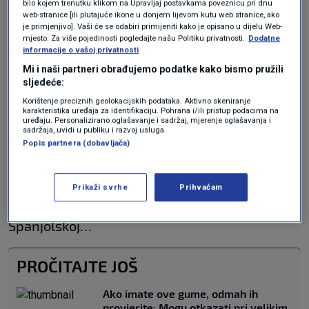
bilo kojem trenutku klikom na Upravljaj postavkama poveznicu pri dnu
analizu motociklističkih nesreća i otkrio da se
web-stranice [ili plutajuće ikone u donjem lijevom kutu web stranice, ako
je primjenjivo]. Vaši će se odabiri primijeniti kako je opisano u dijelu Web-
većina njih događa u zavojima – 95%
mjesto. Za više pojedinosti pogledajte našu Politiku privatnosti.
Dodatne
informacije o vašoj privatnosti
motociklista bira krivu putanju, obično preblizu
Mi i naši partneri obrađujemo podatke kako bismo pružili
središnjim linijama i prometu koji dolazi iz
sljedeće:
drugog smjera. KFV je 2019. oslikao ove
Korištenje preciznih geolokacijskih podataka. Aktivno skeniranje
karakteristika uređaja za identifikaciju. Pohrana i/ili pristup podacima na
uređaju. Personalizirano oglašavanje i sadržaj, mjerenje oglašavanja i
krugove na cestama u regiji Tirol. Četiri godine
sadržaja, uvidi u publiku i razvoj usluga.
Popis partnera (dobavljača)
kasnije, 2023., broj nesreća smanjio se za 80%,
javlja
Revija HAK.
Prikaži svrhe
Prihvaćam
Sada će ovu signalizaciju uvesti i u
Španjolskoj…
PROČITAJTE JOŠ
Ako imate ove gume, odmah ih
provjerite: Mogu otkazati pri velikim