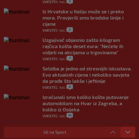
3
VIJESTI
4. kol.
|
|
Iz Hrvatske u Italiju može se i preko
mora. Provjerili smo brodske linije i
cijene
2
VIJESTI
3. kol.
|
|
Uzgajivač objasnio zašto kilogram
rajčica košta deset eura: "Nećete ih
vidjeti na akcijama u trgovinama"
7
VIJESTI
3. kol.
|
|
Selidba je jedno od stresnijih iskustava.
Evo aktualnih cijena i nekoliko savjeta
da prođe što lakše i jeftinije
0
VIJESTI
2. kol.
|
|
Izračunali smo koliko košta putovanje
automobilom na Hvar iz Zagreba, a
koliko iz Osijeka
14
VIJESTI
2. kol.
|
|
"Kći je otišla na more, a zaboravila
zdravstvenu iskaznicu". Kakva su prava
Idi na Sport
pacijenata izvan mjesta prebivališta?