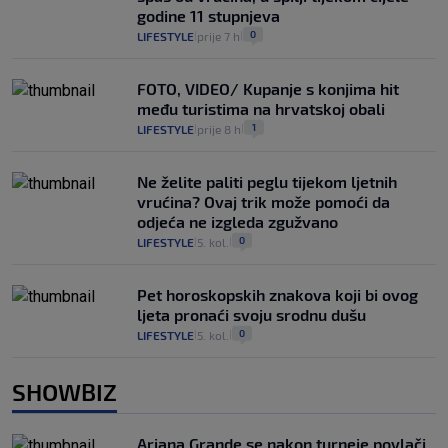
godine 11 stupnjeva
0
LIFESTYLE
prije 7 h
|
|
FOTO, VIDEO/ Kupanje s konjima hit
među turistima na hrvatskoj obali
1
LIFESTYLE
prije 8 h
|
|
Ne želite paliti peglu tijekom ljetnih
vrućina? Ovaj trik može pomoći da
odjeća ne izgleda zgužvano
0
LIFESTYLE
5. kol.
|
|
Pet horoskopskih znakova koji bi ovog
ljeta pronaći svoju srodnu dušu
0
LIFESTYLE
5. kol.
|
|
SHOWBIZ
Ariana Grande se nakon turneje povlači