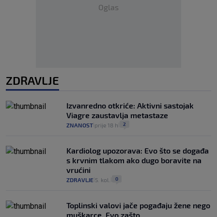
Oglas
ZDRAVLJE
Izvanredno otkriće: Aktivni sastojak
Viagre zaustavlja metastaze
2
ZNANOST
prije 18 h
|
|
Kardiolog upozorava: Evo što se događa
s krvnim tlakom ako dugo boravite na
vrućini
0
ZDRAVLJE
5. kol.
|
|
Toplinski valovi jače pogađaju žene nego
muškarce. Evo zašto