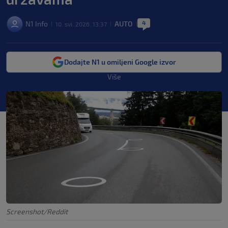
4
N1 Info
AUTO
10. svi. 2026. 13:37
|
|
|
Dodajte N1 u omiljeni Google izvor
Više
Screenshot/Reddit