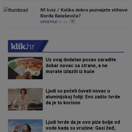
N1 kviz / Koliko dobro poznajete stihove
Đorđa Balaševića?
11
LIFESTYLE
18. svi.
|
|
Uz ovaj dodatan posao zaradite
dobar novac sa strane, a ne
morate izlaziti iz kuće
Ljudi su počeli čuvati novac u
aluminijskoj foliji: Evo zašto tvrde
da je to korisno
Ljudi tvrde da je ovo piće bolje od
vode kada su vrućine: Gasi žeđ,