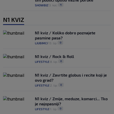
4
SHOWBIZ
3. kol.
|
|
N1 KVIZ
N1 kviz / Koliko dobro poznajete
pasmine pasa?
0
LJUBIMCI
13. lip.
|
|
N1 kviz / Rock & Roll
0
LIFESTYLE
8. lip.
|
|
N1 kviz / Zavrtite globus i recite koji je
ovo grad?
0
LIFESTYLE
2. lip.
|
|
N1 kviz / Zmije, meduze, komarci... Tko
je najopasniji?
0
LIFESTYLE
1. lip.
|
|