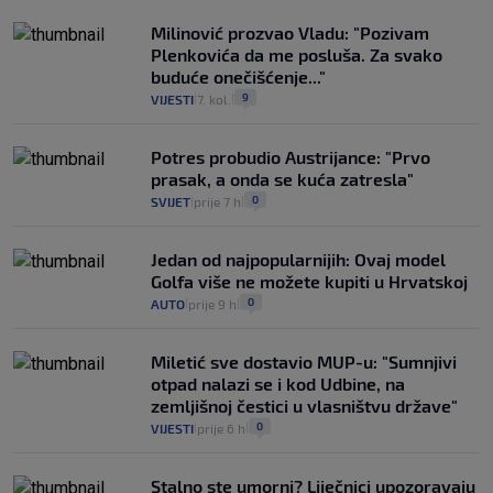
Milinović prozvao Vladu: "Pozivam
Plenkovića da me posluša. Za svako
buduće onečišćenje..."
9
VIJESTI
7. kol.
|
|
Potres probudio Austrijance: "Prvo
prasak, a onda se kuća zatresla"
0
SVIJET
prije 7 h
|
|
Jedan od najpopularnijih: Ovaj model
Golfa više ne možete kupiti u Hrvatskoj
0
AUTO
prije 9 h
|
|
Miletić sve dostavio MUP-u: "Sumnjivi
otpad nalazi se i kod Udbine, na
zemljišnoj čestici u vlasništvu države"
0
VIJESTI
prije 6 h
|
|
Stalno ste umorni? Liječnici upozoravaju