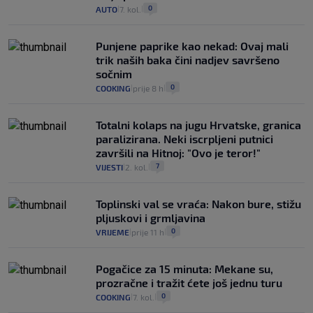
0
AUTO
7. kol.
|
|
Punjene paprike kao nekad: Ovaj mali
trik naših baka čini nadjev savršeno
sočnim
0
COOKING
prije 8 h
|
|
Totalni kolaps na jugu Hrvatske, granica
paralizirana. Neki iscrpljeni putnici
završili na Hitnoj: "Ovo je teror!"
7
VIJESTI
2. kol.
|
|
Toplinski val se vraća: Nakon bure, stižu
pljuskovi i grmljavina
0
VRIJEME
prije 11 h
|
|
Pogačice za 15 minuta: Mekane su,
prozračne i tražit ćete još jednu turu
0
COOKING
7. kol.
|
|