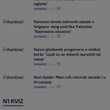
izgledu"
0
SHOWBIZ
4. kol.
|
|
Slavnom bendu zabranili ulazak u
Singapur zbog podrške Palestini:
"Nadrealno iskustvo"
0
SHOWBIZ
3. kol.
|
|
Slavni glazbenik progovorio o velikoj
borbi: "Ljudi su se dolazili oprostiti od
mene"
0
SHOWBIZ
3. kol.
|
|
Novi Spider-Man ruši rekorde zarade i u
Hrvatskoj
0
SHOWBIZ
3. kol.
|
|
N1 KVIZ