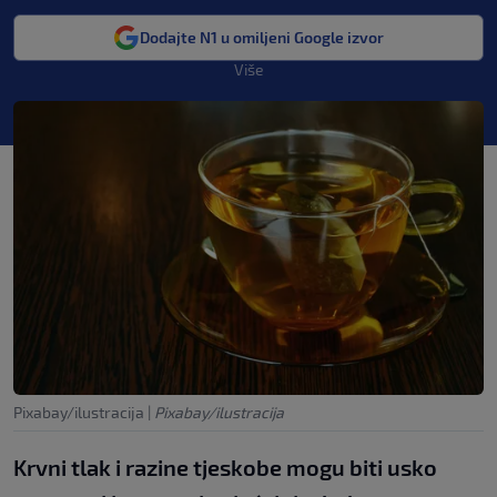
Dodajte N1 u omiljeni Google izvor
Više
Pixabay/ilustracija
|
Pixabay/ilustracija
Krvni tlak i razine tjeskobe mogu biti usko