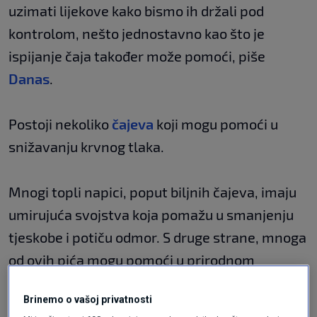
uzimati lijekove kako bismo ih držali pod
kontrolom, nešto jednostavno kao što je
ispijanje čaja također može pomoći, piše
Danas
.
Postoji nekoliko
čajeva
koji mogu pomoći u
snižavanju krvnog tlaka.
Mnogi topli napici, poput biljnih čajeva, imaju
umirujuća svojstva koja pomažu u smanjenju
tjeskobe i potiču odmor. S druge strane, mnoga
od ovih pića mogu pomoći u prirodnom
snižavanju krvnog tlaka.
Brinemo o vašoj privatnosti