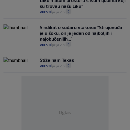
tako malom prostoru s istim ljudima koji
su trovali našu Liku"
0
VIJESTI
prije 2 h
|
|
Sindikat o sudaru vlakova: "Strojovođa
je u šoku, on je jedan od najboljih i
najobučenijih..."
0
VIJESTI
prije 2 h
|
|
Stiže nam Texas
0
VIJESTI
prije 2 h
|
|
Oglas