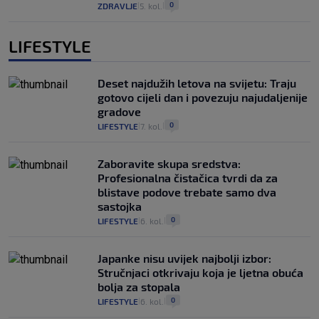
0
ZDRAVLJE
5. kol.
|
|
LIFESTYLE
Deset najdužih letova na svijetu: Traju
gotovo cijeli dan i povezuju najudaljenije
gradove
0
LIFESTYLE
7. kol.
|
|
Zaboravite skupa sredstva:
Profesionalna čistačica tvrdi da za
blistave podove trebate samo dva
sastojka
0
LIFESTYLE
6. kol.
|
|
Japanke nisu uvijek najbolji izbor:
Stručnjaci otkrivaju koja je ljetna obuća
bolja za stopala
0
LIFESTYLE
6. kol.
|
|