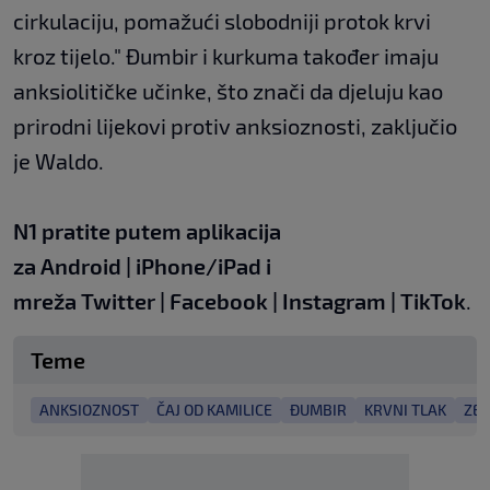
cirkulaciju, pomažući slobodniji protok krvi
kroz tijelo." Đumbir i kurkuma također imaju
anksiolitičke učinke, što znači da djeluju kao
prirodni lijekovi protiv anksioznosti, zaključio
je Waldo.
N1 pratite putem aplikacija
za
Android
|
iPhone/iPad
i
mreža
Twitter
|
Facebook
|
Instagram
|
TikTok
.
Teme
ANKSIOZNOST
ČAJ OD KAMILICE
ĐUMBIR
KRVNI TLAK
ZEL