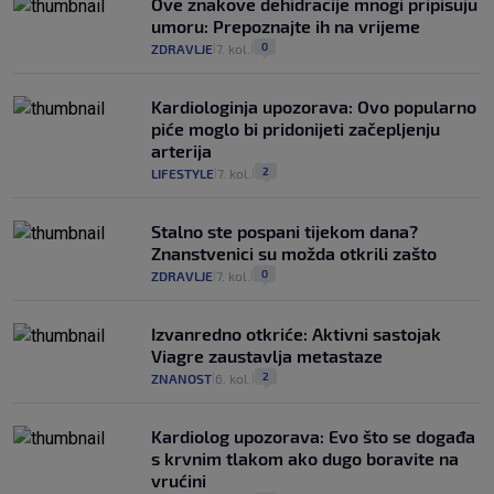
Ove znakove dehidracije mnogi pripisuju
umoru: Prepoznajte ih na vrijeme
0
ZDRAVLJE
7. kol.
|
|
Kardiologinja upozorava: Ovo popularno
piće moglo bi pridonijeti začepljenju
arterija
2
LIFESTYLE
7. kol.
|
|
Stalno ste pospani tijekom dana?
Znanstvenici su možda otkrili zašto
0
ZDRAVLJE
7. kol.
|
|
Izvanredno otkriće: Aktivni sastojak
Viagre zaustavlja metastaze
2
ZNANOST
6. kol.
|
|
Kardiolog upozorava: Evo što se događa
s krvnim tlakom ako dugo boravite na
vrućini