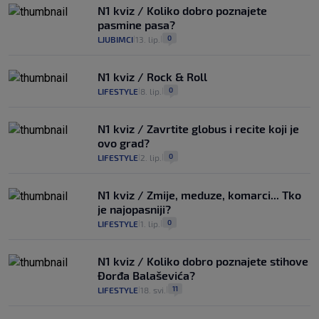
N1 kviz / Koliko dobro poznajete
pasmine pasa?
0
LJUBIMCI
13. lip.
|
|
N1 kviz / Rock & Roll
0
LIFESTYLE
8. lip.
|
|
N1 kviz / Zavrtite globus i recite koji je
ovo grad?
0
LIFESTYLE
2. lip.
|
|
N1 kviz / Zmije, meduze, komarci... Tko
je najopasniji?
0
LIFESTYLE
1. lip.
|
|
N1 kviz / Koliko dobro poznajete stihove
Đorđa Balaševića?
11
LIFESTYLE
18. svi.
|
|