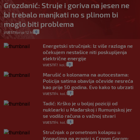
Grozdanić: Struje i goriva na jesen ne
bi trebalo manjkati no s plinom bi
moglo biti problema
0
VIJESTI
prije 12 h
|
|
Energetski stručnjak: Iz više razloga ne
očekujem nestašice niti poskupljenja
električne energije
0
VIJESTI
7. kol.
|
|
Marušić o kolonama na autocestama:
Policija satima obavlja očevide nesreća
kao prije 50 godina. Evo kako to ubrzati
7
VIJESTI
4. kol.
|
|
Tadić: Krško je u boljoj poziciji od
nuklearki u Mađarskoj i Rumunjskoj jer
se vodilo računa o važnoj stvari
5
VIJESTI
4. kol.
|
|
Stručnjak o prometnom kolapsu u
Konavlima na granici s Crnom Gorom: