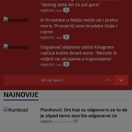
"Idućeg ljeta bit će još gore"
3
VIJESTI
4. kol.
|
|
Iz Hrvatske u Italiju može se i preko
mora. Provjerili smo brodske linije i
cijene
2
VIJESTI
3. kol.
|
|
Uzgajivač objasnio zašto kilogram
rajčica košta deset eura: "Nećete ih
vidjeti na akcijama u trgovinama"
8
VIJESTI
3. kol.
|
|
Selidba je jedno od stresnijih iskustava.
Evo aktualnih cijena i nekoliko savjeta
Idi na Sport
da prođe što lakše i jeftinije
0
VIJESTI
2. kol.
NAJNOVIJE
|
|
Izračunali smo koliko košta putovanje
automobilom na Hvar iz Zagreba, a
Plenković: Oni koji su odgovorni za to da
koliko iz Osijeka
je otpad tamo završio odgovarat će
14
VIJESTI
2. kol.
|
|
0
VIJESTI
prije 22 min
|
|