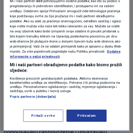
Zeleni čaj
Mi i naši partneri
603
pohranjujemo osobne podatke, kao što su podaci o
pregledavanju ili jedinstveni identifikatori, i pristupamo im na vašem
uređaju. Odabirom opcije Prihvaćam omogućit ćete tehnologije praćenja
koje podržavaju svrhe za čije pružanje mi i naši partneri obrađujemo
podatke. Ako su alati za praćenje onemogućeni, određeni sadržaj i oglasi
Zeleni čaj je poznat po tome što sadrži
koje vidite možda više neće biti toliko relevantni za vas. Možete se vratiti
na ovaj izbornik kako biste izmijenili svoje odabire ili povukli pristanak u
katehine, snažne antioksidanse koji
bilo kojem trenutku klikom na Upravljaj postavkama poveznicu pri dnu
web-stranice [ili plutajuće ikone u donjem lijevom kutu web stranice, ako
poboljšavaju protok krvi i promiču bolje
je primjenjivo]. Vaši će se odabiri primijeniti kako je opisano u dijelu Web-
mjesto. Za više pojedinosti pogledajte našu Politiku privatnosti.
Dodatne
zdravlje srca. Također sadrži L-teanin koji je
informacije o vašoj privatnosti
poznat po svojim umirujućim učincima.
Mi i naši partneri obrađujemo podatke kako bismo pružili
sljedeće:
Korištenje preciznih geolokacijskih podataka. Aktivno skeniranje
“Zeleni čaj sadrži teanin, koji pomaže u
karakteristika uređaja za identifikaciju. Pohrana i/ili pristup podacima na
uređaju. Personalizirano oglašavanje i sadržaj, mjerenje oglašavanja i
sadržaja, uvidi u publiku i razvoj usluga.
snižavanju krvnog tlaka i djeluje kao spoj
Popis partnera (dobavljača)
protiv anksioznosti. Teanin potiče vaše tijelo
da proizvodi više GABA-e, serotonina i
Prikaži svrhe
Prihvaćam
dopamina — umirujućih neurotransmitera koji
poboljšavaju raspoloženje i ublažavaju