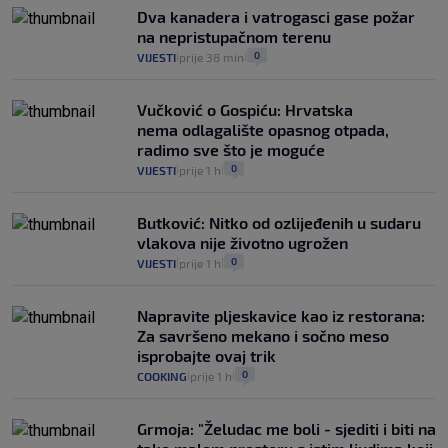
Dva kanadera i vatrogasci gase požar
na nepristupačnom terenu
0
VIJESTI
prije 38 min
|
|
Vučković o Gospiću: Hrvatska
nema odlagalište opasnog otpada,
radimo sve što je moguće
0
VIJESTI
prije 1 h
|
|
Butković: Nitko od ozlijeđenih u sudaru
vlakova nije životno ugrožen
0
VIJESTI
prije 1 h
|
|
Napravite pljeskavice kao iz restorana:
Za savršeno mekano i sočno meso
isprobajte ovaj trik
0
COOKING
prije 1 h
|
|
Grmoja: "Želudac me boli - sjediti i biti na