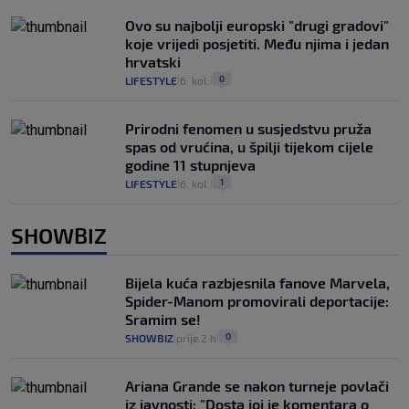
Ovo su najbolji europski "drugi gradovi"
koje vrijedi posjetiti. Među njima i jedan
hrvatski
0
LIFESTYLE
6. kol.
|
|
Prirodni fenomen u susjedstvu pruža
spas od vrućina, u špilji tijekom cijele
godine 11 stupnjeva
1
LIFESTYLE
6. kol.
|
|
SHOWBIZ
Bijela kuća razbjesnila fanove Marvela,
Spider-Manom promovirali deportacije:
Sramim se!
0
SHOWBIZ
prije 2 h
|
|
Ariana Grande se nakon turneje povlači
iz javnosti: "Dosta joj je komentara o