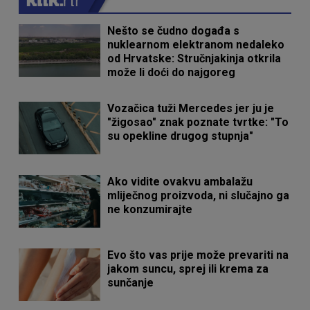
Nešto se čudno događa s
nuklearnom elektranom nedaleko
od Hrvatske: Stručnjakinja otkrila
može li doći do najgoreg
Vozačica tuži Mercedes jer ju je
"žigosao" znak poznate tvrtke: "To
su opekline drugog stupnja"
Ako vidite ovakvu ambalažu
mliječnog proizvoda, ni slučajno ga
ne konzumirajte
Evo što vas prije može prevariti na
jakom suncu, sprej ili krema za
sunčanje