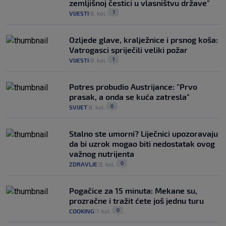
zemljišnoj čestici u vlasništvu države"
7
VIJESTI
8. kol.
|
|
Ozljede glave, kralježnice i prsnog koša:
Vatrogasci spriječili veliki požar
1
VIJESTI
8. kol.
|
|
Potres probudio Austrijance: "Prvo
prasak, a onda se kuća zatresla"
0
SVIJET
8. kol.
|
|
Stalno ste umorni? Liječnici upozoravaju
da bi uzrok mogao biti nedostatak ovog
važnog nutrijenta
0
ZDRAVLJE
8. kol.
|
|
Pogačice za 15 minuta: Mekane su,
prozračne i tražit ćete još jednu turu
0
COOKING
7. kol.
|
|