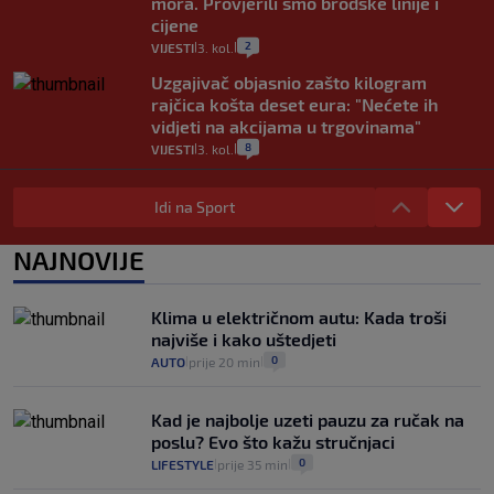
mora. Provjerili smo brodske linije i
cijene
2
VIJESTI
3. kol.
|
|
Uzgajivač objasnio zašto kilogram
rajčica košta deset eura: "Nećete ih
vidjeti na akcijama u trgovinama"
8
VIJESTI
3. kol.
|
|
Selidba je jedno od stresnijih iskustava.
Evo aktualnih cijena i nekoliko savjeta
Idi na Sport
da prođe što lakše i jeftinije
0
VIJESTI
2. kol.
NAJNOVIJE
|
|
Izračunali smo koliko košta putovanje
automobilom na Hvar iz Zagreba, a
Klima u električnom autu: Kada troši
koliko iz Osijeka
najviše i kako uštedjeti
14
VIJESTI
2. kol.
|
|
0
AUTO
prije 20 min
|
|
Kad je najbolje uzeti pauzu za ručak na
poslu? Evo što kažu stručnjaci
0
LIFESTYLE
prije 35 min
|
|