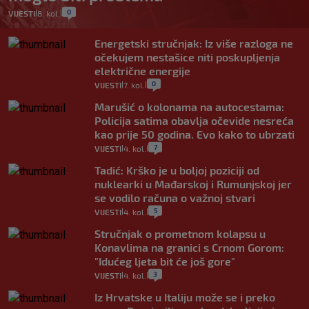
0
VIJESTI
8. kol.
|
|
Energetski stručnjak: Iz više razloga ne
očekujem nestašice niti poskupljenja
električne energije
0
VIJESTI
7. kol.
|
|
Marušić o kolonama na autocestama:
Policija satima obavlja očevide nesreća
kao prije 50 godina. Evo kako to ubrzati
7
VIJESTI
4. kol.
|
|
Tadić: Krško je u boljoj poziciji od
nuklearki u Mađarskoj i Rumunjskoj jer
se vodilo računa o važnoj stvari
5
VIJESTI
4. kol.
|
|
Stručnjak o prometnom kolapsu u
Konavlima na granici s Crnom Gorom:
"Idućeg ljeta bit će još gore"
3
VIJESTI
4. kol.
|
|
Iz Hrvatske u Italiju može se i preko