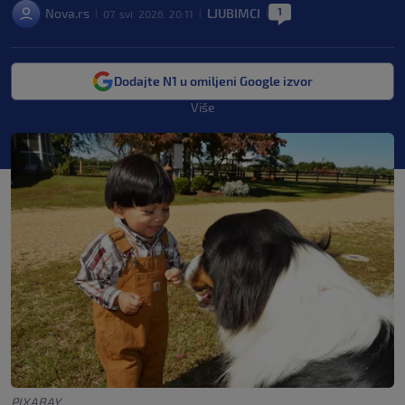
1
Nova.rs
LJUBIMCI
07. svi. 2026. 20:11
|
|
|
Dodajte N1 u omiljeni Google izvor
Više
PIXABAY