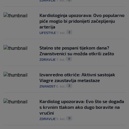
ZDRAVLJE
7. kol.
Kardiologinja upozorava: Ovo popularno
piće moglo bi pridonijeti začepljenju
arterija
2
LIFESTYLE
7. kol.
|
|
Stalno ste pospani tijekom dana?
Znanstvenici su možda otkrili zašto
0
ZDRAVLJE
7. kol.
|
|
Izvanredno otkriće: Aktivni sastojak
Viagre zaustavlja metastaze
2
ZNANOST
6. kol.
|
|
Kardiolog upozorava: Evo što se događa
s krvnim tlakom ako dugo boravite na
vrućini
0
ZDRAVLJE
5. kol.
|
|