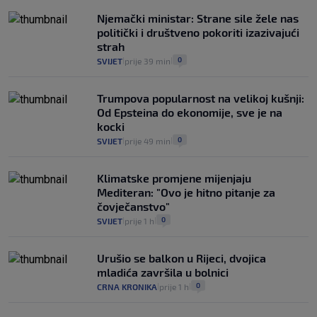
Njemački ministar: Strane sile žele nas
politički i društveno pokoriti izazivajući
strah
0
SVIJET
prije 39 min
|
|
Trumpova popularnost na velikoj kušnji:
Od Epsteina do ekonomije, sve je na
kocki
0
SVIJET
prije 49 min
|
|
Klimatske promjene mijenjaju
Mediteran: "Ovo je hitno pitanje za
čovječanstvo"
0
SVIJET
prije 1 h
|
|
Urušio se balkon u Rijeci, dvojica
mladića završila u bolnici
0
CRNA KRONIKA
prije 1 h
|
|