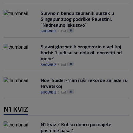
Slavnom bendu zabranili ulazak u
Singapur zbog podrške Palestini:
"Nadrealno iskustvo"
0
SHOWBIZ
3. kol.
|
|
Slavni glazbenik progovorio o velikoj
borbi: "Ljudi su se dolazili oprostiti od
mene"
0
SHOWBIZ
3. kol.
|
|
Novi Spider-Man ruši rekorde zarade i u
Hrvatskoj
0
SHOWBIZ
3. kol.
|
|
N1 KVIZ
N1 kviz / Koliko dobro poznajete
pasmine pasa?