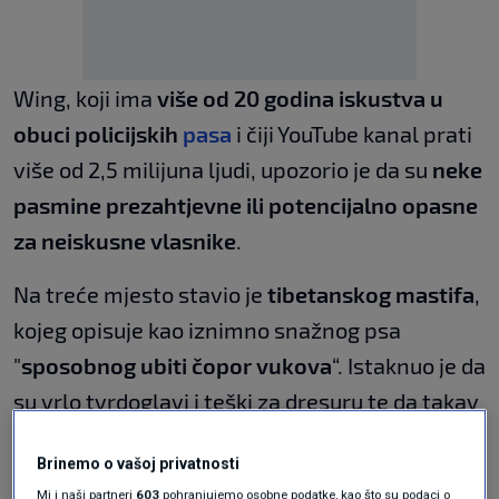
Wing, koji ima
više od 20 godina iskustva u
obuci policijskih
pasa
i čiji YouTube kanal prati
više od 2,5 milijuna ljudi, upozorio je da su
neke
pasmine prezahtjevne ili potencijalno opasne
za neiskusne vlasnike
.
Na treće mjesto stavio je
tibetanskog mastifa
,
kojeg opisuje kao iznimno snažnog psa
"
sposobnog ubiti čopor vukova
“. Istaknuo je da
su vrlo tvrdoglavi i teški za dresuru te da takav
pas vjerojatno nije dobar izbor za dom s malom
Brinemo o vašoj privatnosti
djecom, piše
Nova.rs
.
Mi i naši partneri
603
pohranjujemo osobne podatke, kao što su podaci o