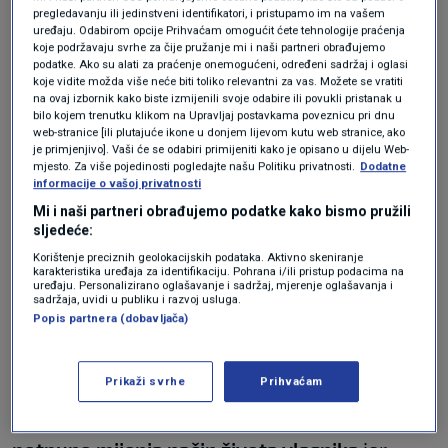
pregledavanju ili jedinstveni identifikatori, i pristupamo im na vašem
uređaju. Odabirom opcije Prihvaćam omogućit ćete tehnologije praćenja
koje podržavaju svrhe za čije pružanje mi i naši partneri obrađujemo
podatke. Ako su alati za praćenje onemogućeni, određeni sadržaj i oglasi
koje vidite možda više neće biti toliko relevantni za vas. Možete se vratiti
na ovaj izbornik kako biste izmijenili svoje odabire ili povukli pristanak u
bilo kojem trenutku klikom na Upravljaj postavkama poveznicu pri dnu
web-stranice [ili plutajuće ikone u donjem lijevom kutu web stranice, ako
je primjenjivo]. Vaši će se odabiri primijeniti kako je opisano u dijelu Web-
mjesto. Za više pojedinosti pogledajte našu Politiku privatnosti.
Dodatne
informacije o vašoj privatnosti
Mi i naši partneri obrađujemo podatke kako bismo pružili
sljedeće:
Korištenje preciznih geolokacijskih podataka. Aktivno skeniranje
karakteristika uređaja za identifikaciju. Pohrana i/ili pristup podacima na
uređaju. Personalizirano oglašavanje i sadržaj, mjerenje oglašavanja i
sadržaja, uvidi u publiku i razvoj usluga.
PIXABAY
Popis partnera (dobavljača)
Druga pasmina koju ne preporučuje je
njemačka doga
. Iako ih opisuje kao nježne i
Prikaži svrhe
Prihvaćam
divne pse, upozorava da
njihova veličina