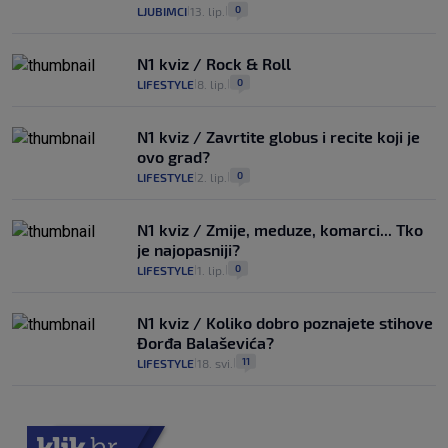
0
LJUBIMCI
13. lip.
|
|
N1 kviz / Rock & Roll
0
LIFESTYLE
8. lip.
|
|
N1 kviz / Zavrtite globus i recite koji je
ovo grad?
0
LIFESTYLE
2. lip.
|
|
N1 kviz / Zmije, meduze, komarci... Tko
je najopasniji?
0
LIFESTYLE
1. lip.
|
|
N1 kviz / Koliko dobro poznajete stihove
Đorđa Balaševića?
11
LIFESTYLE
18. svi.
|
|