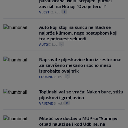
paralizirana. Neki iscrpljeni putnici
završili na Hitnoj: "Ovo je teror!"
8
VIJESTI
2. kol.
|
|
Auto koji stoji na suncu ne hladi se
najbrže klimom, nego postupkom koji
traje petnaest sekundi
0
AUTO
7. kol.
|
|
Napravite pljeskavice kao iz restorana:
Za savršeno mekano i sočno meso
isprobajte ovaj trik
0
COOKING
8. kol.
|
|
Toplinski val se vraća: Nakon bure, stižu
pljuskovi i grmljavina
0
VRIJEME
8. kol.
|
|
Miletić sve dostavio MUP-u: "Sumnjivi
otpad nalazi se i kod Udbine, na