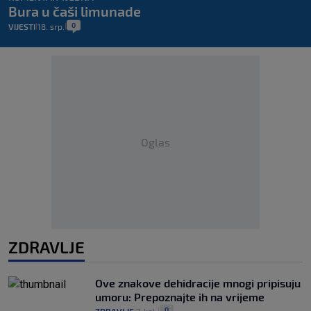
Bura u čaši limunade
0
VIJESTI
18. srp.
|
|
Oglas
ZDRAVLJE
Ove znakove dehidracije mnogi pripisuju
umoru: Prepoznajte ih na vrijeme
0
|
|