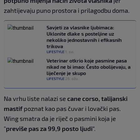
potpuno mijenja način života vlasnika
jer
zahtijevaju puno prostora i prilagodbu doma.
Savjeti za vlasnike ljubimaca:
Uklonite dlake s posteljine uz
nekoliko jednostavnih i efikasnih
trikova
LIFESTYLE
1. svi.
|
Veterinar otkrio koje pasmine pasa
nikad ne bi imao: Često obolijevaju, a
liječenje je skupo
LIFESTYLE
26. ožu.
|
Na vrhu liste nalazi se
cane corso, talijanski
mastif
poznat kao pas čuvar i lovački pas.
Wing smatra da je riječ o pasmini koja je
"
previše pas za 99,9 posto ljudi
“.