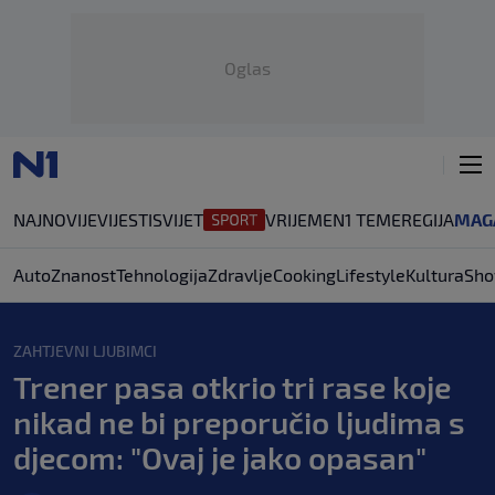
Oglas
NAJNOVIJE
VIJESTI
SVIJET
VRIJEME
N1 TEME
REGIJA
MAG
Auto
Znanost
Tehnologija
Zdravlje
Cooking
Lifestyle
Kultura
Sho
ZAHTJEVNI LJUBIMCI
Trener pasa otkrio tri rase koje
nikad ne bi preporučio ljudima s
djecom: "Ovaj je jako opasan"