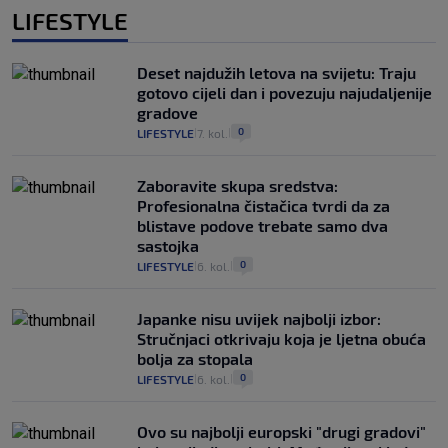
LIFESTYLE
Deset najdužih letova na svijetu: Traju
gotovo cijeli dan i povezuju najudaljenije
gradove
0
LIFESTYLE
7. kol.
|
|
Zaboravite skupa sredstva:
Profesionalna čistačica tvrdi da za
blistave podove trebate samo dva
sastojka
0
LIFESTYLE
6. kol.
|
|
Japanke nisu uvijek najbolji izbor:
Stručnjaci otkrivaju koja je ljetna obuća
bolja za stopala
0
LIFESTYLE
6. kol.
|
|
Ovo su najbolji europski "drugi gradovi"