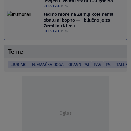
uspjeh u životu stara 100 godina
LIFESTYLE
6. svi.
|
Jedino more na Zemlji koje nema
obalu ni kopno — i ključno je za
Zemljinu klimu
LIFESTYLE
6. svi.
|
Teme
LJUBIMCI
NJEMAČKA DOGA
OPASNI PSI
PAS
PSI
TALIJA
Oglas