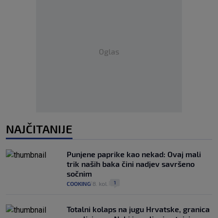
Oglas
NAJČITANIJE
Punjene paprike kao nekad: Ovaj mali
trik naših baka čini nadjev savršeno
sočnim
1
COOKING
8. kol.
|
|
Totalni kolaps na jugu Hrvatske, granica