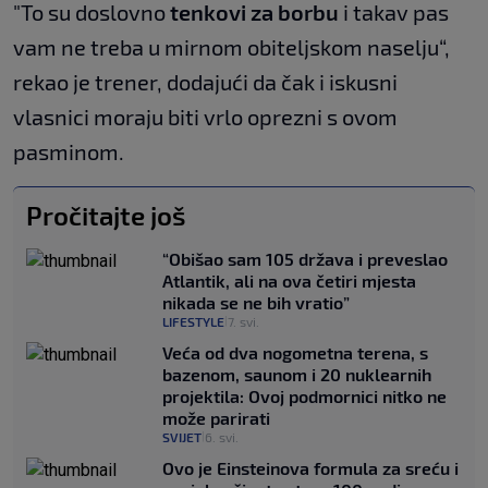
"To su doslovno
tenkovi za borbu
i takav pas
vam ne treba u mirnom obiteljskom naselju“,
rekao je trener, dodajući da čak i iskusni
vlasnici moraju biti vrlo oprezni s ovom
pasminom.
Pročitajte još
“Obišao sam 105 država i preveslao
Atlantik, ali na ova četiri mjesta
nikada se ne bih vratio”
LIFESTYLE
7. svi.
|
Veća od dva nogometna terena, s
bazenom, saunom i 20 nuklearnih
projektila: Ovoj podmornici nitko ne
može parirati
SVIJET
6. svi.
|
Ovo je Einsteinova formula za sreću i