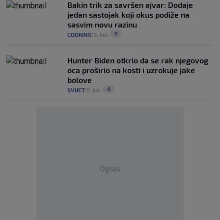
Bakin trik za savršen ajvar: Dodaje
jedan sastojak koji okus podiže na
sasvim novu razinu
0
COOKING
8. kol.
|
|
Hunter Biden otkrio da se rak njegovog
oca proširio na kosti i uzrokuje jake
bolove
0
SVIJET
8. kol.
|
|
Oglas