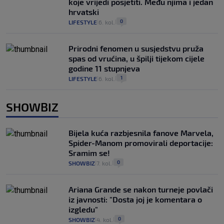
koje vrijedi posjetiti. Među njima i jedan
hrvatski
0
LIFESTYLE
6. kol.
|
|
Prirodni fenomen u susjedstvu pruža
spas od vrućina, u špilji tijekom cijele
godine 11 stupnjeva
1
LIFESTYLE
6. kol.
|
|
SHOWBIZ
Bijela kuća razbjesnila fanove Marvela,
Spider-Manom promovirali deportacije:
Sramim se!
0
SHOWBIZ
7. kol.
|
|
Ariana Grande se nakon turneje povlači
iz javnosti: "Dosta joj je komentara o
izgledu"
0
SHOWBIZ
4. kol.
|
|