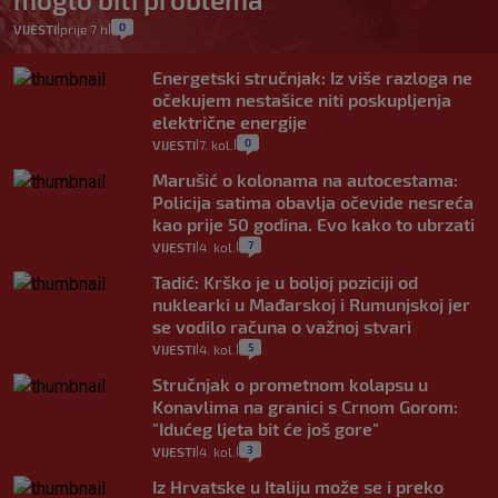
0
VIJESTI
prije 7 h
|
|
Energetski stručnjak: Iz više razloga ne
očekujem nestašice niti poskupljenja
električne energije
0
VIJESTI
7. kol.
|
|
Marušić o kolonama na autocestama:
Policija satima obavlja očevide nesreća
kao prije 50 godina. Evo kako to ubrzati
7
VIJESTI
4. kol.
|
|
Tadić: Krško je u boljoj poziciji od
nuklearki u Mađarskoj i Rumunjskoj jer
se vodilo računa o važnoj stvari
5
VIJESTI
4. kol.
|
|
Stručnjak o prometnom kolapsu u
Konavlima na granici s Crnom Gorom:
"Idućeg ljeta bit će još gore"
3
VIJESTI
4. kol.
|
|
Iz Hrvatske u Italiju može se i preko