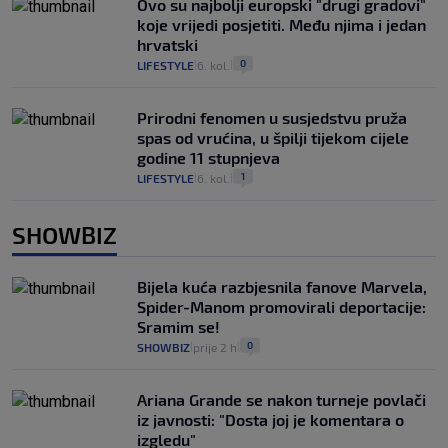
Ovo su najbolji europski "drugi gradovi"
koje vrijedi posjetiti. Među njima i jedan
hrvatski
0
LIFESTYLE
6. kol.
|
|
Prirodni fenomen u susjedstvu pruža
spas od vrućina, u špilji tijekom cijele
godine 11 stupnjeva
1
LIFESTYLE
6. kol.
|
|
SHOWBIZ
Bijela kuća razbjesnila fanove Marvela,
Spider-Manom promovirali deportacije:
Sramim se!
0
SHOWBIZ
prije 2 h
|
|
Ariana Grande se nakon turneje povlači
iz javnosti: "Dosta joj je komentara o
izgledu"