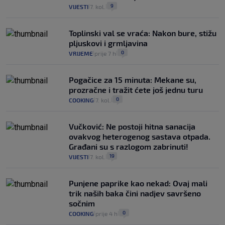
9
VIJESTI
7. kol.
|
|
Toplinski val se vraća: Nakon bure, stižu
pljuskovi i grmljavina
0
VRIJEME
prije 7 h
|
|
Pogačice za 15 minuta: Mekane su,
prozračne i tražit ćete još jednu turu
0
COOKING
7. kol.
|
|
Vučković: Ne postoji hitna sanacija
ovakvog heterogenog sastava otpada.
Građani su s razlogom zabrinuti!
19
VIJESTI
7. kol.
|
|
Punjene paprike kao nekad: Ovaj mali
trik naših baka čini nadjev savršeno
sočnim
0
COOKING
prije 4 h
|
|