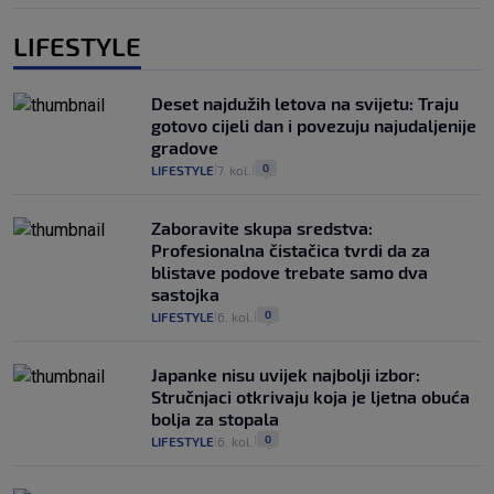
LIFESTYLE
Deset najdužih letova na svijetu: Traju
gotovo cijeli dan i povezuju najudaljenije
gradove
0
LIFESTYLE
7. kol.
|
|
Zaboravite skupa sredstva:
Profesionalna čistačica tvrdi da za
blistave podove trebate samo dva
sastojka
0
LIFESTYLE
6. kol.
|
|
Japanke nisu uvijek najbolji izbor:
Stručnjaci otkrivaju koja je ljetna obuća
bolja za stopala
0
LIFESTYLE
6. kol.
|
|