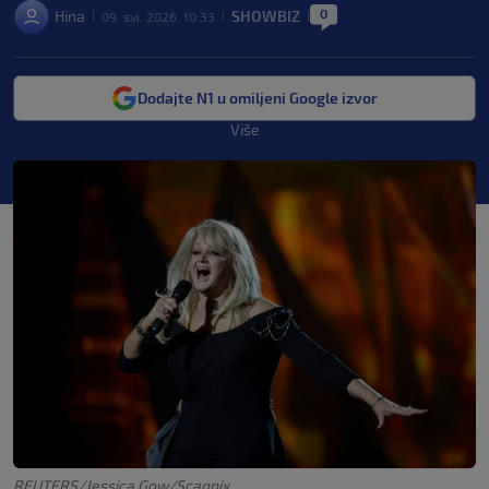
0
Hina
SHOWBIZ
09. svi. 2026. 10:33
|
|
|
Dodajte N1 u omiljeni Google izvor
Više
REUTERS/Jessica Gow/Scanpix