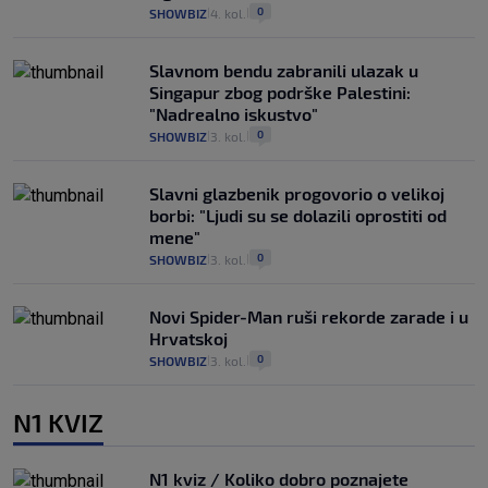
0
SHOWBIZ
4. kol.
|
|
Slavnom bendu zabranili ulazak u
Singapur zbog podrške Palestini:
"Nadrealno iskustvo"
0
SHOWBIZ
3. kol.
|
|
Slavni glazbenik progovorio o velikoj
borbi: "Ljudi su se dolazili oprostiti od
mene"
0
SHOWBIZ
3. kol.
|
|
Novi Spider-Man ruši rekorde zarade i u
Hrvatskoj
0
SHOWBIZ
3. kol.
|
|
N1 KVIZ
N1 kviz / Koliko dobro poznajete