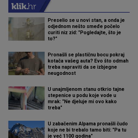
Preselio se u novi stan, a onda je
odjednom nešto smeđe počelo
curiti niz zid: "Pogledajte, što je
to?"
Pronašli se plastičnu bocu pokraj
kotača vašeg auta? Evo što odmah
treba napraviti da se izbjegne
neugodnost
U unajmljenom stanu otkrio tajne
stepenice u podu koje vode u
mrak: "Ne djeluje mi ovo kako
treba"
U zabačenim Alpama pronašli čudo
koje ne bi trebalo tamo biti: "Pa tu
je već 1100 godina"