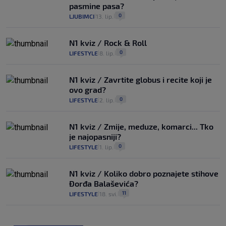
pasmine pasa?
0
LJUBIMCI
13. lip.
|
|
N1 kviz / Rock & Roll
0
LIFESTYLE
8. lip.
|
|
N1 kviz / Zavrtite globus i recite koji je
ovo grad?
0
LIFESTYLE
2. lip.
|
|
N1 kviz / Zmije, meduze, komarci... Tko
je najopasniji?
0
LIFESTYLE
1. lip.
|
|
N1 kviz / Koliko dobro poznajete stihove
Đorđa Balaševića?
11
LIFESTYLE
18. svi.
|
|