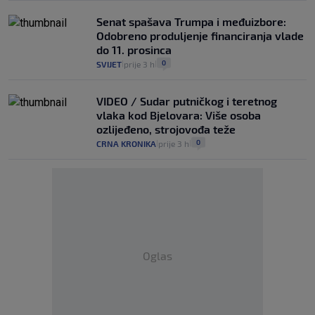
Senat spašava Trumpa i međuizbore:
Odobreno produljenje financiranja vlade
do 11. prosinca
0
SVIJET
prije 3 h
|
|
VIDEO / Sudar putničkog i teretnog
vlaka kod Bjelovara: Više osoba
ozlijeđeno, strojovođa teže
0
CRNA KRONIKA
prije 3 h
|
|
Oglas