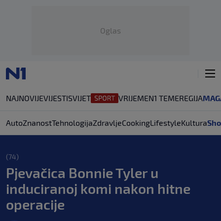
Oglas
NAJNOVIJE
VIJESTI
SVIJET
VRIJEME
N1 TEME
REGIJA
MAG
Auto
Znanost
Tehnologija
Zdravlje
Cooking
Lifestyle
Kultura
Sho
(74)
Pjevačica Bonnie Tyler u
induciranoj komi nakon hitne
operacije