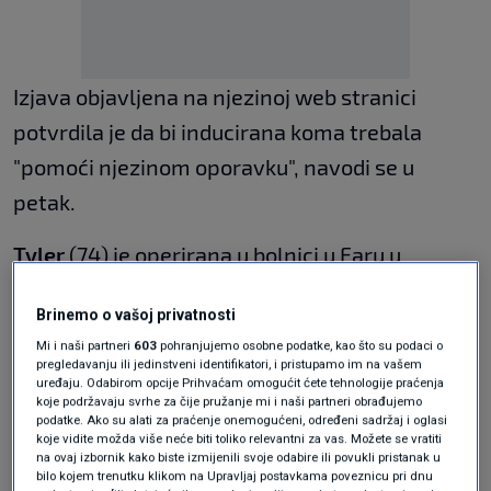
Izjava objavljena na njezinoj web stranici
potvrdila je da bi inducirana koma trebala
"pomoći njezinom oporavku", navodi se u
petak.
Tyler
(74) je operirana u bolnici u Faru u
Portugalu. Operacija je prošla dobro i ona se
Brinemo o vašoj privatnosti
oporavljala, ali joj se stanje potom pogoršalo
Mi i naši partneri
603
pohranjujemo osobne podatke, kao što su podaci o
zbog infekcije, izvijestili su portugalski listovi
pregledavanju ili jedinstveni identifikatori, i pristupamo im na vašem
uređaju. Odabirom opcije Prihvaćam omogućit ćete tehnologije praćenja
Público i Correio da Manha.
koje podržavaju svrhe za čije pružanje mi i naši partneri obrađujemo
podatke. Ako su alati za praćenje onemogućeni, određeni sadržaj i oglasi
koje vidite možda više neće biti toliko relevantni za vas. Možete se vratiti
U izjavi na Tylerinoj web stranici stoji zahvala
na ovaj izbornik kako biste izmijenili svoje odabire ili povukli pristanak u
bilo kojem trenutku klikom na Upravljaj postavkama poveznicu pri dnu
obožavateljima na "nevjerojatnim izrazima