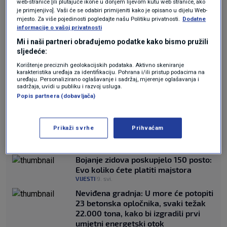
web-stranice [ili plutajuće ikone u donjem lijevom kutu web stranice, ako
ljubavi i dobrih želja".
je primjenjivo]. Vaši će se odabiri primijeniti kako je opisano u dijelu Web-
mjesto. Za više pojedinosti pogledajte našu Politiku privatnosti.
Dodatne
informacije o vašoj privatnosti
Također se traži "privatnost u ovom teškom
Mi i naši partneri obrađujemo podatke kako bismo pružili
trenutku", te navodi: "Objavit ćemo daljnju
sljedeće:
Korištenje preciznih geolokacijskih podataka. Aktivno skeniranje
izjavu kada budemo u mogućnosti."
karakteristika uređaja za identifikaciju. Pohrana i/ili pristup podacima na
uređaju. Personalizirano oglašavanje i sadržaj, mjerenje oglašavanja i
sadržaja, uvidi u publiku i razvoj usluga.
Tyler je najpoznatija po hitovima Total Eclipse
Popis partnera (dobavljača)
of the Heart i Holding Out for a Hero.
Prikaži svrhe
Prihvaćam
PROČITAJTE JOŠ
Bojanje zidova poskupjelo 150 posto:
Evo koliko ćete platiti majstora
VIJESTI
9. svi.
|
Neviđena gradnja: U more će potopiti
23 betonska opločnika, svaki težak
22.000 tona, kako bi izgradili prvi
umjetni energetski otok