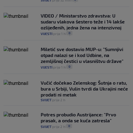
VIDEO / Ministarstvo zdravstva: U
sudaru vlakova šestero teže i 14 lakše
ozlijeđenih, jedna žena na intenzivnoj
0
VIJESTI
prije 1 h
|
|
Miletić sve dostavio MUP-u: "Sumnjivi
otpad nalazi se i kod Udbine, na
zemljišnoj čestici u vlasništvu države"
0
VIJESTI
prije 1 h
|
|
Vučić dočekao Zelenskog: Šutnja o ratu,
bura u Srbiji, Vulin tvrdi da Ukrajini neće
prodati ni metak
SVIJET
prije 2 h
|
Potres probudio Austrijance: "Prvo
prasak, a onda se kuća zatresla"
0
SVIJET
prije 2 h
|
|