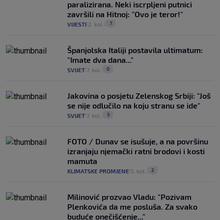
paralizirana. Neki iscrpljeni putnici
završili na Hitnoj: "Ovo je teror!"
7
VIJESTI
2. kol.
|
|
Španjolska Italiji postavila ultimatum:
"Imate dva dana..."
0
SVIJET
7. kol.
|
|
Jakovina o posjetu Zelenskog Srbiji: "Još
se nije odlučilo na koju stranu se ide"
5
SVIJET
7. kol.
|
|
FOTO / Dunav se isušuje, a na površinu
izranjaju njemački ratni brodovi i kosti
mamuta
2
KLIMATSKE PROMJENE
5. kol.
|
|
Milinović prozvao Vladu: "Pozivam
Plenkovića da me posluša. Za svako
buduće onečišćenje..."