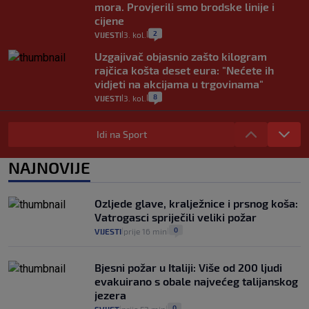
mora. Provjerili smo brodske linije i
cijene
2
VIJESTI
3. kol.
|
|
Uzgajivač objasnio zašto kilogram
rajčica košta deset eura: "Nećete ih
vidjeti na akcijama u trgovinama"
8
VIJESTI
3. kol.
|
|
Selidba je jedno od stresnijih iskustava.
Evo aktualnih cijena i nekoliko savjeta
Idi na Sport
da prođe što lakše i jeftinije
0
VIJESTI
2. kol.
NAJNOVIJE
|
|
Izračunali smo koliko košta putovanje
automobilom na Hvar iz Zagreba, a
Ozljede glave, kralježnice i prsnog koša:
koliko iz Osijeka
Vatrogasci spriječili veliki požar
14
VIJESTI
2. kol.
|
|
0
VIJESTI
prije 16 min
|
|
Bjesni požar u Italiji: Više od 200 ljudi
evakuirano s obale najvećeg talijanskog
jezera
0
SVIJET
prije 52 min
|
|