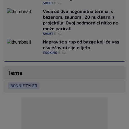
SVIJET
8. svi.
|
Veća od dva nogometna terena, s
bazenom, saunom i 20 nuklearnih
projektila: Ovoj podmornici nitko ne
može parirati
SVIJET
6. svi.
|
Napravite sirup od bazge koji će vas
osvježavati cijelo ljeto
COOKING
8. svi.
|
Teme
BONNIE TYLER