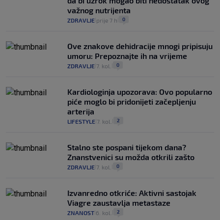
da bi uzrok mogao biti nedostatak ovog
važnog nutrijenta
0
ZDRAVLJE
prije 7 h
|
|
Ove znakove dehidracije mnogi pripisuju
umoru: Prepoznajte ih na vrijeme
0
ZDRAVLJE
7. kol.
|
|
Kardiologinja upozorava: Ovo popularno
piće moglo bi pridonijeti začepljenju
arterija
2
LIFESTYLE
7. kol.
|
|
Stalno ste pospani tijekom dana?
Znanstvenici su možda otkrili zašto
0
ZDRAVLJE
7. kol.
|
|
Izvanredno otkriće: Aktivni sastojak
Viagre zaustavlja metastaze
2
ZNANOST
6. kol.
|
|