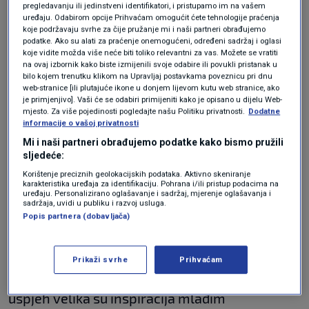
pregledavanju ili jedinstveni identifikatori, i pristupamo im na vašem
hrvatskom državljanstvu Johnu Malkovichu. Svjetski poznati
uređaju. Odabirom opcije Prihvaćam omogućit ćete tehnologije praćenja
glumac, koji je obilježio kinematografiju brojnim ulogama,
koje podržavaju svrhe za čije pružanje mi i naši partneri obrađujemo
preuzeo je novu ulogu i postao hrvatski državljanin.
podatke. Ako su alati za praćenje onemogućeni, određeni sadržaj i oglasi
koje vidite možda više neće biti toliko relevantni za vas. Možete se vratiti
na ovaj izbornik kako biste izmijenili svoje odabire ili povukli pristanak u
Čestitam i dobrodošli. 🎭 🇭🇷
pic.twitter.com/MuduIl4y1a
bilo kojem trenutku klikom na Upravljaj postavkama poveznicu pri dnu
web-stranice [ili plutajuće ikone u donjem lijevom kutu web stranice, ako
— Davor Božinović (@DavorBozinovic)
May 5, 2026
je primjenjivo]. Vaši će se odabiri primijeniti kako je opisano u dijelu Web-
"Primili smo Johna Malkovicha u Banskim
mjesto. Za više pojedinosti pogledajte našu Politiku privatnosti.
Dodatne
informacije o vašoj privatnosti
dvorima i zajedno s ministrom turizma
Mi i naši partneri obrađujemo podatke kako bismo pružili
Tončijem Glavinom i direktorom Hrvatske
sljedeće:
turističke zajednice Kristjanom Staničićem
Korištenje preciznih geolokacijskih podataka. Aktivno skeniranje
karakteristika uređaja za identifikaciju. Pohrana i/ili pristup podacima na
uređaju. Personalizirano oglašavanje i sadržaj, mjerenje oglašavanja i
razmijenili smo mišljenja o hrvatskoj kulturi,
sadržaja, uvidi u publiku i razvoj usluga.
Popis partnera (dobavljača)
turizmu, sportu i poslovanju", objavio je
premijer na X-u.
Prikaži svrhe
Prihvaćam
"Johnova duga karijera i njegov umjetnički
uspjeh velika su inspiracija mlađim