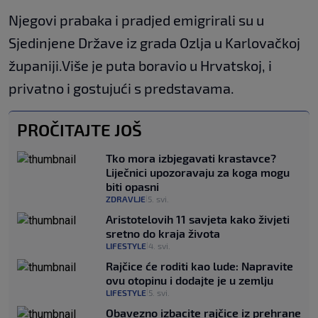
Njegovi prabaka i pradjed emigrirali su u
Sjedinjene Države iz grada Ozlja u Karlovačkoj
županiji.Više je puta boravio u Hrvatskoj, i
privatno i gostujući s predstavama.
PROČITAJTE JOŠ
Tko mora izbjegavati krastavce?
Liječnici upozoravaju za koga mogu
biti opasni
ZDRAVLJE
5. svi.
|
Aristotelovih 11 savjeta kako živjeti
sretno do kraja života
LIFESTYLE
4. svi.
|
Rajčice će roditi kao lude: Napravite
ovu otopinu i dodajte je u zemlju
LIFESTYLE
5. svi.
|
Obavezno izbacite rajčice iz prehrane