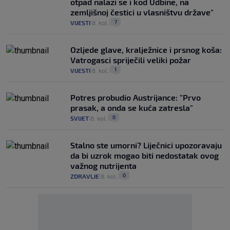
otpad nalazi se i kod Udbine, na
zemljišnoj čestici u vlasništvu države"
7
VIJESTI
8. kol.
|
|
Ozljede glave, kralježnice i prsnog koša:
Vatrogasci spriječili veliki požar
1
VIJESTI
8. kol.
|
|
Potres probudio Austrijance: "Prvo
prasak, a onda se kuća zatresla"
0
SVIJET
8. kol.
|
|
Stalno ste umorni? Liječnici upozoravaju
da bi uzrok mogao biti nedostatak ovog
važnog nutrijenta
0
ZDRAVLJE
8. kol.
|
|