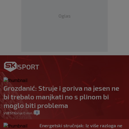
Oglas
SPORT
Grozdanić: Struje i goriva na jesen ne
bi trebalo manjkati no s plinom bi
moglo biti problema
0
VIJESTI
prije 0 min.
|
|
Energetski stručnjak: Iz više razloga ne