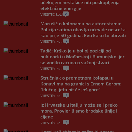
očekujem nestašice niti poskupljenja
električne energije
0
VIJESTI
7. kol.
|
|
Marušić o kolonama na autocestama:
Policija satima obavlja očevide nesreća
kao prije 50 godina. Evo kako to ubrzati
7
VIJESTI
4. kol.
|
|
Tadić: Krško je u boljoj poziciji od
nuklearki u Mađarskoj i Rumunjskoj jer
se vodilo računa o važnoj stvari
5
VIJESTI
4. kol.
|
|
Stručnjak o prometnom kolapsu u
Konavlima na granici s Crnom Gorom:
"Idućeg ljeta bit će još gore"
3
VIJESTI
4. kol.
|
|
Iz Hrvatske u Italiju može se i preko
mora. Provjerili smo brodske linije i
cijene
2
VIJESTI
3. kol.
|
|
Uzgajivač objasnio zašto kilogram