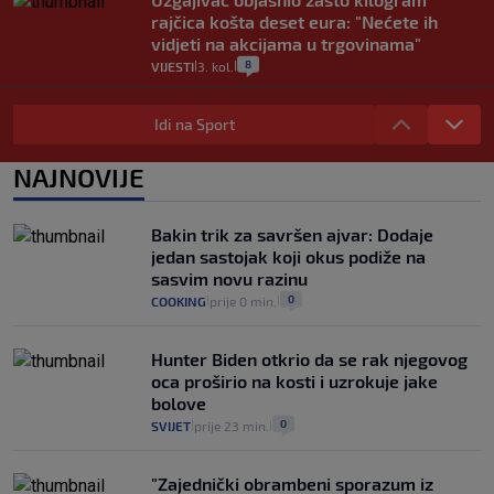
rajčica košta deset eura: "Nećete ih
vidjeti na akcijama u trgovinama"
8
VIJESTI
3. kol.
|
|
Selidba je jedno od stresnijih iskustava.
Evo aktualnih cijena i nekoliko savjeta
Idi na Sport
da prođe što lakše i jeftinije
0
VIJESTI
2. kol.
NAJNOVIJE
|
|
Izračunali smo koliko košta putovanje
automobilom na Hvar iz Zagreba, a
Bakin trik za savršen ajvar: Dodaje
koliko iz Osijeka
jedan sastojak koji okus podiže na
14
VIJESTI
2. kol.
|
|
sasvim novu razinu
0
COOKING
prije 0 min.
|
|
Hunter Biden otkrio da se rak njegovog
oca proširio na kosti i uzrokuje jake
bolove
0
SVIJET
prije 23 min.
|
|
"Zajednički obrambeni sporazum iz