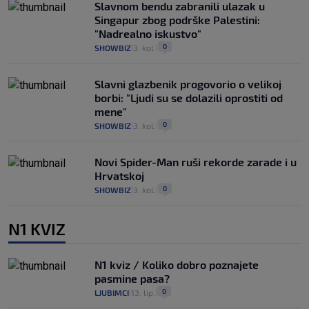
Slavnom bendu zabranili ulazak u
Singapur zbog podrške Palestini:
"Nadrealno iskustvo"
0
SHOWBIZ
3. kol.
|
|
Slavni glazbenik progovorio o velikoj
borbi: "Ljudi su se dolazili oprostiti od
mene"
0
SHOWBIZ
3. kol.
|
|
Novi Spider-Man ruši rekorde zarade i u
Hrvatskoj
0
SHOWBIZ
3. kol.
|
|
N1 KVIZ
N1 kviz / Koliko dobro poznajete
pasmine pasa?
0
LJUBIMCI
13. lip.
|
|