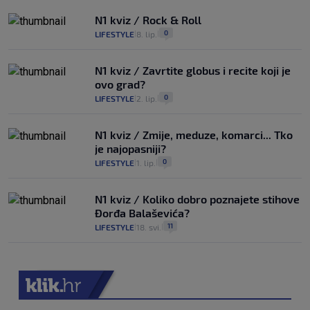
N1 kviz / Rock & Roll
0
LIFESTYLE
8. lip.
|
|
N1 kviz / Zavrtite globus i recite koji je
ovo grad?
0
LIFESTYLE
2. lip.
|
|
N1 kviz / Zmije, meduze, komarci... Tko
je najopasniji?
0
LIFESTYLE
1. lip.
|
|
N1 kviz / Koliko dobro poznajete stihove
Đorđa Balaševića?
11
LIFESTYLE
18. svi.
|
|