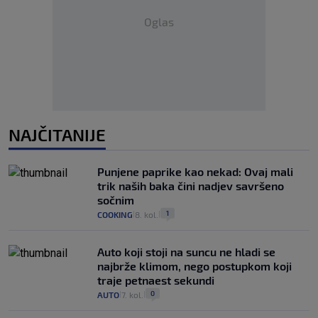
Oglas
NAJČITANIJE
Punjene paprike kao nekad: Ovaj mali
trik naših baka čini nadjev savršeno
sočnim
1
COOKING
8. kol.
|
|
Auto koji stoji na suncu ne hladi se
najbrže klimom, nego postupkom koji
traje petnaest sekundi
0
AUTO
7. kol.
|
|