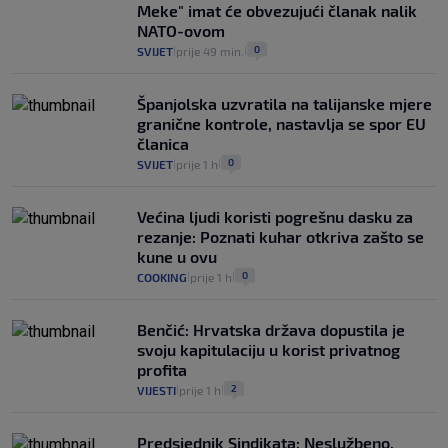
Meke" imat će obvezujući članak nalik
NATO-ovom
0
SVIJET
prije 49 min.
|
|
Španjolska uzvratila na talijanske mjere
granične kontrole, nastavlja se spor EU
članica
0
SVIJET
prije 1 h
|
|
Većina ljudi koristi pogrešnu dasku za
rezanje: Poznati kuhar otkriva zašto se
kune u ovu
0
COOKING
prije 1 h
|
|
Benčić: Hrvatska država dopustila je
svoju kapitulaciju u korist privatnog
profita
2
VIJESTI
prije 1 h
|
|
Predsjednik Sindikata: Neslužbeno,