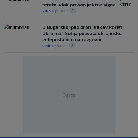
teretni vlak prošao je kroz signal 'STOJ'
1
VIJESTI
prije 2 h
|
|
U Bugarskoj pao dron "kakav koristi
Ukrajina", Sofija pozvala ukrajinsku
veleposlanicu na razgovor
0
SVIJET
prije 2 h
|
|
Oglas