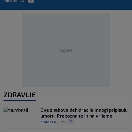
0
VIJESTI
18. srp.
|
|
Oglas
ZDRAVLJE
Ove znakove dehidracije mnogi pripisuju
umoru: Prepoznajte ih na vrijeme
0
ZDRAVLJE
7. kol.
|
|