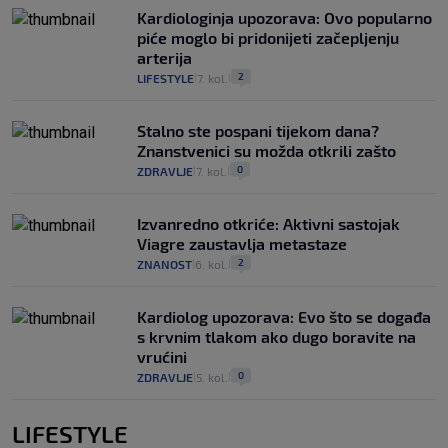
Kardiologinja upozorava: Ovo popularno
piće moglo bi pridonijeti začepljenju
arterija
2
LIFESTYLE
7. kol.
|
|
Stalno ste pospani tijekom dana?
Znanstvenici su možda otkrili zašto
0
ZDRAVLJE
7. kol.
|
|
Izvanredno otkriće: Aktivni sastojak
Viagre zaustavlja metastaze
2
ZNANOST
6. kol.
|
|
Kardiolog upozorava: Evo što se događa
s krvnim tlakom ako dugo boravite na
vrućini
0
ZDRAVLJE
5. kol.
|
|
LIFESTYLE