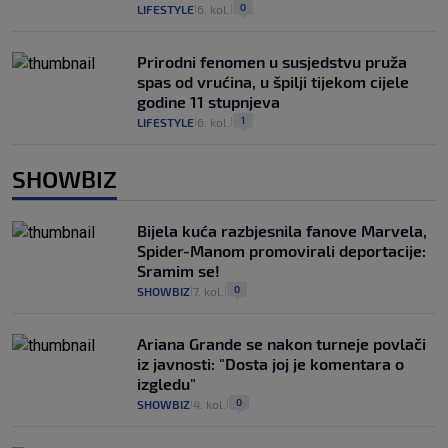
0
LIFESTYLE
6. kol.
|
|
Prirodni fenomen u susjedstvu pruža
spas od vrućina, u špilji tijekom cijele
godine 11 stupnjeva
1
LIFESTYLE
6. kol.
|
|
SHOWBIZ
Bijela kuća razbjesnila fanove Marvela,
Spider-Manom promovirali deportacije:
Sramim se!
0
SHOWBIZ
7. kol.
|
|
Ariana Grande se nakon turneje povlači
iz javnosti: "Dosta joj je komentara o
izgledu"
0
SHOWBIZ
4. kol.
|
|