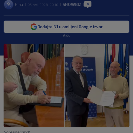
4
Hina
SHOWBIZ
05. svi. 2026. 20:10
|
|
|
Dodajte N1 u omiljeni Google izvor
Više
Screenshot/X