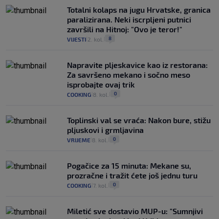
Totalni kolaps na jugu Hrvatske, granica
paralizirana. Neki iscrpljeni putnici
završili na Hitnoj: "Ovo je teror!"
8
VIJESTI
2. kol.
|
|
Napravite pljeskavice kao iz restorana:
Za savršeno mekano i sočno meso
isprobajte ovaj trik
0
COOKING
8. kol.
|
|
Toplinski val se vraća: Nakon bure, stižu
pljuskovi i grmljavina
0
VRIJEME
8. kol.
|
|
Pogačice za 15 minuta: Mekane su,
prozračne i tražit ćete još jednu turu
0
COOKING
7. kol.
|
|
Miletić sve dostavio MUP-u: "Sumnjivi