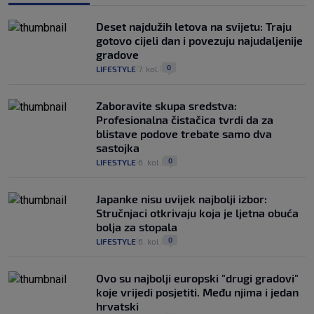
Deset najdužih letova na svijetu: Traju
gotovo cijeli dan i povezuju najudaljenije
gradove
0
LIFESTYLE
7. kol.
|
|
Zaboravite skupa sredstva:
Profesionalna čistačica tvrdi da za
blistave podove trebate samo dva
sastojka
0
LIFESTYLE
6. kol.
|
|
Japanke nisu uvijek najbolji izbor:
Stručnjaci otkrivaju koja je ljetna obuća
bolja za stopala
0
LIFESTYLE
6. kol.
|
|
Ovo su najbolji europski "drugi gradovi"
koje vrijedi posjetiti. Među njima i jedan
hrvatski