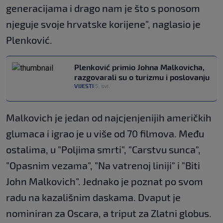
generacijama i drago nam je što s ponosom
njeguje svoje hrvatske korijene", naglasio je
Plenković.
Plenković primio Johna Malkovicha,
razgovarali su o turizmu i poslovanju
VIJESTI
5. svi.
|
Malkovich je jedan od najcjenjenijih američkih
glumaca i igrao je u više od 70 filmova. Među
ostalima, u "Poljima smrti", "Carstvu sunca",
"Opasnim vezama", "Na vatrenoj liniji" i "Biti
John Malkovich". Jednako je poznat po svom
radu na kazališnim daskama. Dvaput je
nominiran za Oscara, a triput za Zlatni globus.