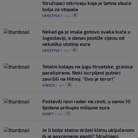
Stručnjaci otkrivaju koja je ljetna obuća
bolja za stopala
0
LIFESTYLE
6. kol.
|
|
Nekad ga je imala gotovo svaka kuća u
Jugoslaviji, a danas postiže cijenu od
nekoliko stotina eura
0
LIFESTYLE
5. kol.
|
|
Totalni kolaps na jugu Hrvatske, granica
paralizirana. Neki iscrpljeni putnici
završili na Hitnoj: "Ovo je teror!"
8
VIJESTI
2. kol.
|
|
Postavili novi radar na cesti, u samo 10
tjedana prikupio milijune eura
1
SVIJET
5. kol.
|
|
Je li bolje stalno držati klimu uključenom
ili je povremeno gasiti? Stručnjaci