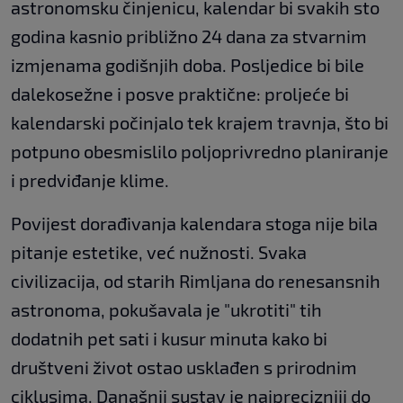
astronomsku činjenicu, kalendar bi svakih sto
godina kasnio približno 24 dana za stvarnim
izmjenama godišnjih doba. Posljedice bi bile
dalekosežne i posve praktične: proljeće bi
kalendarski počinjalo tek krajem travnja, što bi
potpuno obesmislilo poljoprivredno planiranje
i predviđanje klime.
Povijest dorađivanja kalendara stoga nije bila
pitanje estetike, već nužnosti. Svaka
civilizacija, od starih Rimljana do renesansnih
astronoma, pokušavala je "ukrotiti" tih
dodatnih pet sati i kusur minuta kako bi
društveni život ostao usklađen s prirodnim
ciklusima. Današnji sustav je najprecizniji do