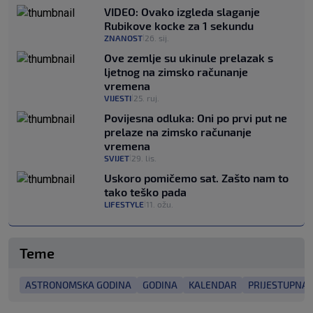
VIDEO: Ovako izgleda slaganje
Rubikove kocke za 1 sekundu
ZNANOST
26. sij.
|
Ove zemlje su ukinule prelazak s
ljetnog na zimsko računanje
vremena
VIJESTI
25. ruj.
|
Povijesna odluka: Oni po prvi put ne
prelaze na zimsko računanje
vremena
SVIJET
29. lis.
|
Uskoro pomičemo sat. Zašto nam to
tako teško pada
LIFESTYLE
11. ožu.
|
Teme
ASTRONOMSKA GODINA
GODINA
KALENDAR
PRIJESTUPNA 