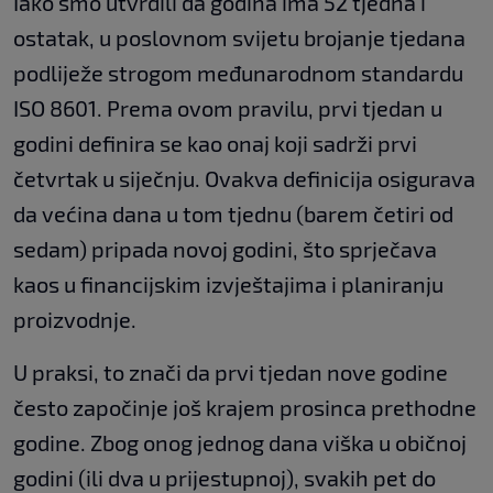
Iako smo utvrdili da godina ima 52 tjedna i
ostatak, u poslovnom svijetu brojanje tjedana
podliježe strogom međunarodnom standardu
ISO 8601. Prema ovom pravilu, prvi tjedan u
godini definira se kao onaj koji sadrži prvi
četvrtak u siječnju. Ovakva definicija osigurava
da većina dana u tom tjednu (barem četiri od
sedam) pripada novoj godini, što sprječava
kaos u financijskim izvještajima i planiranju
proizvodnje.
U praksi, to znači da prvi tjedan nove godine
često započinje još krajem prosinca prethodne
godine. Zbog onog jednog dana viška u običnoj
godini (ili dva u prijestupnoj), svakih pet do