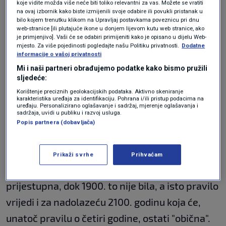
prirodom. Već nakon jednog stoljeća
koje vidite možda više neće biti toliko relevantni za vas. Možete se vratiti
na ovaj izbornik kako biste izmijenili svoje odabire ili povukli pristanak u
ignoriranja ove razlike, proljeće bi na papiru
bilo kojem trenutku klikom na Upravljaj postavkama poveznicu pri dnu
web-stranice [ili plutajuće ikone u donjem lijevom kutu web stranice, ako
kasnilo gotovo mjesec dana, što bi u
je primjenjivo]. Vaši će se odabiri primijeniti kako je opisano u dijelu Web-
mjesto. Za više pojedinosti pogledajte našu Politiku privatnosti.
Dodatne
potpunosti uništilo poljoprivredne i klimatske
informacije o vašoj privatnosti
izračune.
Mi i naši partneri obrađujemo podatke kako bismo pružili
sljedeće:
Ipak, kalendarska matematika ima i svoje
Korištenje preciznih geolokacijskih podataka. Aktivno skeniranje
karakteristika uređaja za identifikaciju. Pohrana i/ili pristup podacima na
stroge iznimke. Godina je prijestupna ako je
uređaju. Personalizirano oglašavanje i sadržaj, mjerenje oglašavanja i
sadržaja, uvidi u publiku i razvoj usluga.
djeljiva s četiri, ali postoji važna ograda kod
Popis partnera (dobavljača)
okruglih stoljeća. Godine djeljive sa 100 moraju
biti djeljive i s 400 da bi dobile dodatni dan u
Prikaži svrhe
Prihvaćam
veljači. Upravo je zato 2000. godina bila
prijestupna, dok 1900. to nije bila, a isto pravilo
vrijedi i za nadolazeću 2100. godinu koja će,
unatoč pravilu o četiri godine, ostati "obična".