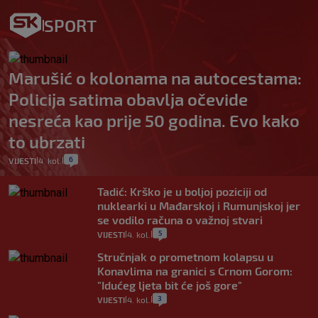
SPORT
Marušić o kolonama na autocestama:
Policija satima obavlja očevide
nesreća kao prije 50 godina. Evo kako
to ubrzati
6
VIJESTI
4. kol.
|
|
Tadić: Krško je u boljoj poziciji od
nuklearki u Mađarskoj i Rumunjskoj jer
se vodilo računa o važnoj stvari
5
VIJESTI
4. kol.
|
|
Stručnjak o prometnom kolapsu u
Konavlima na granici s Crnom Gorom:
"Idućeg ljeta bit će još gore"
3
VIJESTI
4. kol.
|
|