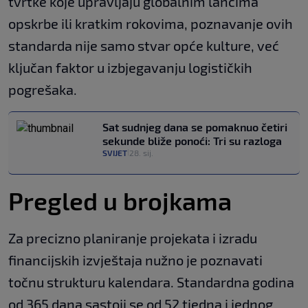
tvrtke koje upravljaju globalnim lancima
opskrbe ili kratkim rokovima, poznavanje ovih
standarda nije samo stvar opće kulture, već
ključan faktor u izbjegavanju logističkih
pogrešaka.
Sat sudnjeg dana se pomaknuo četiri
sekunde bliže ponoći: Tri su razloga
SVIJET
28. sij.
|
Pregled u brojkama
Za precizno planiranje projekata i izradu
financijskih izvještaja nužno je poznavati
točnu strukturu kalendara. Standardna godina
od 365 dana sastoji se od 52 tjedna i jednog