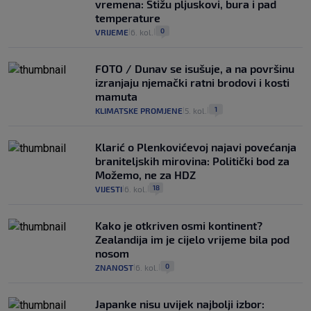
vremena: Stižu pljuskovi, bura i pad
temperature
0
VRIJEME
6. kol.
|
|
FOTO / Dunav se isušuje, a na površinu
izranjaju njemački ratni brodovi i kosti
mamuta
1
KLIMATSKE PROMJENE
5. kol.
|
|
Klarić o Plenkovićevoj najavi povećanja
braniteljskih mirovina: Politički bod za
Možemo, ne za HDZ
18
VIJESTI
6. kol.
|
|
Kako je otkriven osmi kontinent?
Zealandija im je cijelo vrijeme bila pod
nosom
0
ZNANOST
6. kol.
|
|
Japanke nisu uvijek najbolji izbor: