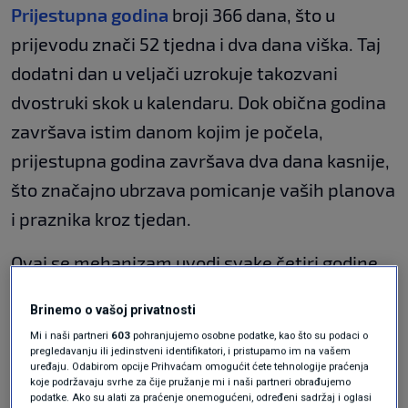
Prijestupna godina
broji 366 dana, što u
prijevodu znači 52 tjedna i dva dana viška. Taj
dodatni dan u veljači uzrokuje takozvani
dvostruki skok u kalendaru. Dok obična godina
završava istim danom kojim je počela,
prijestupna godina završava dva dana kasnije,
što značajno ubrzava pomicanje vaših planova
i praznika kroz tjedan.
Ovaj se mehanizam uvodi svake četiri godine
kako bi se nadoknadilo onih šest sati koje
Brinemo o vašoj privatnosti
Zemlja "potroši" povrh 365 dana dok obilazi
Mi i naši partneri
603
pohranjujemo osobne podatke, kao što su podaci o
Sunce. Bez tog dodatnog dana, naša bi se
pregledavanju ili jedinstveni identifikatori, i pristupamo im na vašem
uređaju. Odabirom opcije Prihvaćam omogućit ćete tehnologije praćenja
civilizacija ubrzo našla u potpunom neskladu s
koje podržavaju svrhe za čije pružanje mi i naši partneri obrađujemo
podatke. Ako su alati za praćenje onemogućeni, određeni sadržaj i oglasi