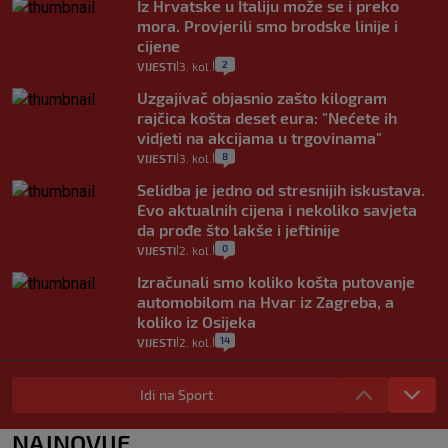
Iz Hrvatske u Italiju može se i preko
mora. Provjerili smo brodske linije i
cijene
2
VIJESTI
3. kol.
|
|
Uzgajivač objasnio zašto kilogram
rajčica košta deset eura: "Nećete ih
vidjeti na akcijama u trgovinama"
8
VIJESTI
3. kol.
|
|
Selidba je jedno od stresnijih iskustava.
Evo aktualnih cijena i nekoliko savjeta
da prođe što lakše i jeftinije
0
VIJESTI
2. kol.
|
|
Izračunali smo koliko košta putovanje
automobilom na Hvar iz Zagreba, a
koliko iz Osijeka
14
VIJESTI
2. kol.
|
|
"Kći je otišla na more, a zaboravila
zdravstvenu iskaznicu". Kakva su prava
Idi na Sport
pacijenata izvan mjesta prebivališta?
1
VIJESTI
1. kol.
NAJNOVIJE
|
|