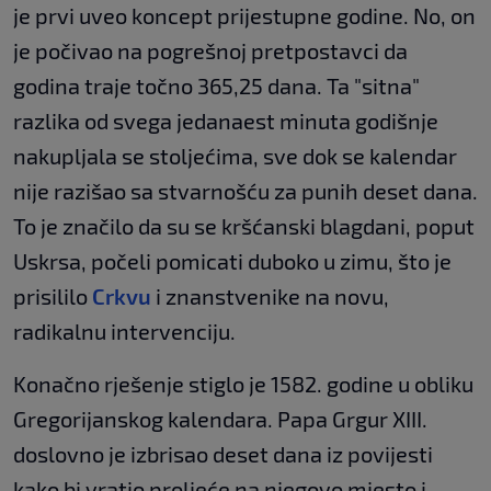
je prvi uveo koncept prijestupne godine. No, on
je počivao na pogrešnoj pretpostavci da
godina traje točno 365,25 dana. Ta "sitna"
razlika od svega jedanaest minuta godišnje
nakupljala se stoljećima, sve dok se kalendar
nije razišao sa stvarnošću za punih deset dana.
To je značilo da su se kršćanski blagdani, poput
Uskrsa, počeli pomicati duboko u zimu, što je
prisililo
Crkvu
i znanstvenike na novu,
radikalnu intervenciju.
Konačno rješenje stiglo je 1582. godine u obliku
Gregorijanskog kalendara. Papa Grgur XIII.
doslovno je izbrisao deset dana iz povijesti
kako bi vratio proljeće na njegovo mjesto i