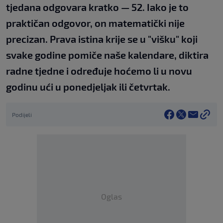
tjedana odgovara kratko — 52. Iako je to
praktičan odgovor, on matematički nije
precizan. Prava istina krije se u "višku" koji
svake godine pomiče naše kalendare, diktira
radne tjedne i određuje hoćemo li u novu
godinu ući u ponedjeljak ili četvrtak.
Podijeli
Oglas