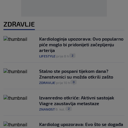
ZDRAVLJE
Kardiologinja upozorava: Ovo popularno
piće moglo bi pridonijeti začepljenju
arterija
2
LIFESTYLE
prije 8 h
|
|
Stalno ste pospani tijekom dana?
Znanstvenici su možda otkrili zašto
0
ZDRAVLJE
prije 10 h
|
|
Izvanredno otkriće: Aktivni sastojak
Viagre zaustavlja metastaze
2
ZNANOST
6. kol.
|
|
Kardiolog upozorava: Evo što se događa