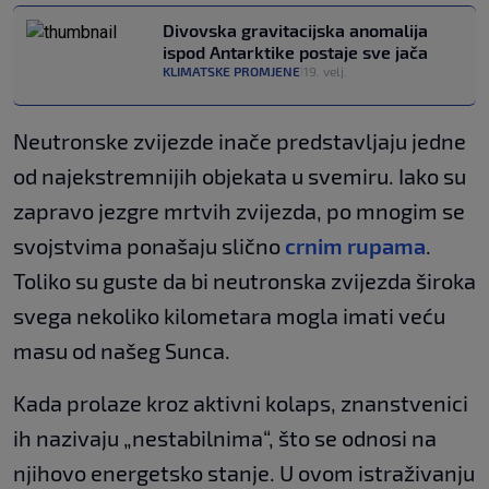
Divovska gravitacijska anomalija
ispod Antarktike postaje sve jača
KLIMATSKE PROMJENE
19. velj.
|
Neutronske zvijezde inače predstavljaju jedne
od najekstremnijih objekata u svemiru. Iako su
zapravo jezgre mrtvih zvijezda, po mnogim se
svojstvima ponašaju slično
crnim rupama
.
Toliko su guste da bi neutronska zvijezda široka
svega nekoliko kilometara mogla imati veću
masu od našeg Sunca.
Kada prolaze kroz aktivni kolaps, znanstvenici
ih nazivaju „nestabilnima“, što se odnosi na
njihovo energetsko stanje. U ovom istraživanju