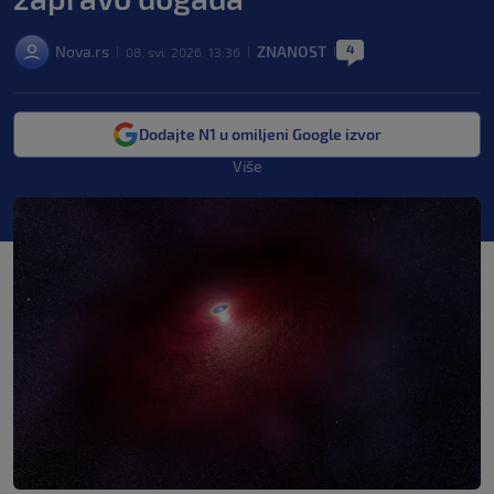
4
Nova.rs
ZNANOST
08. svi. 2026. 13:36
|
|
|
Dodajte N1 u omiljeni Google izvor
Više