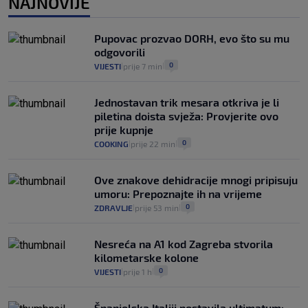
NAJNOVIJE
Kako spriječiti nasilje? "Tako da glavni
junaci naših priča budu oni koji pomažu,
Pupovac prozvao DORH, evo što su mu
a ne oni koji su pobijedili nekoga"
odgovorili
2
VIJESTI
30. srp.
|
|
0
VIJESTI
prije 7 min
|
|
Jednostavan trik mesara otkriva je li
piletina doista svježa: Provjerite ovo
prije kupnje
0
COOKING
prije 22 min
|
|
Ove znakove dehidracije mnogi pripisuju
umoru: Prepoznajte ih na vrijeme
0
ZDRAVLJE
prije 53 min
|
|
Nesreća na A1 kod Zagreba stvorila
kilometarske kolone
0
VIJESTI
prije 1 h
|
|
Španjolska Italiji postavila ultimatum: