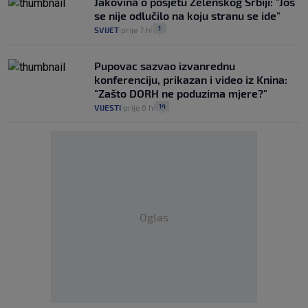
Jakovina o posjetu Zelenskog Srbiji: "Još
se nije odlučilo na koju stranu se ide"
1
SVIJET
prije 7 h
|
|
Pupovac sazvao izvanrednu
konferenciju, prikazan i video iz Knina:
"Zašto DORH ne poduzima mjere?"
14
VIJESTI
prije 6 h
|
|
Oglas