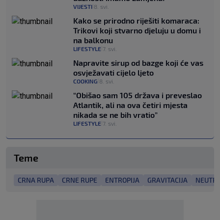
VIJESTI
8. svi.
|
Kako se prirodno riješiti komaraca:
Trikovi koji stvarno djeluju u domu i
na balkonu
LIFESTYLE
7. svi.
|
Napravite sirup od bazge koji će vas
osvježavati cijelo ljeto
COOKING
8. svi.
|
“Obišao sam 105 država i preveslao
Atlantik, ali na ova četiri mjesta
nikada se ne bih vratio”
LIFESTYLE
7. svi.
|
Teme
CRNA RUPA
CRNE RUPE
ENTROPIJA
GRAVITACIJA
NEUTRO