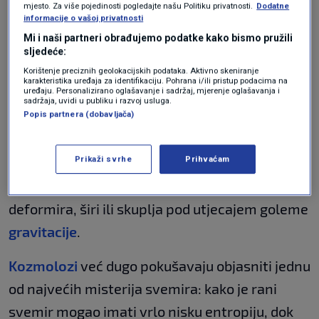
mjesto. Za više pojedinosti pogledajte našu Politiku privatnosti.
Dodatne
svemira
informacije o vašoj privatnosti
ZNANOST
27. sij.
|
Mi i naši partneri obrađujemo podatke kako bismo pružili
sljedeće:
U istraživanju su posebno analizirani
Korištenje preciznih geolokacijskih podataka. Aktivno skeniranje
karakteristika uređaja za identifikaciju. Pohrana i/ili pristup podacima na
uređaju. Personalizirano oglašavanje i sadržaj, mjerenje oglašavanja i
parametri poput Riccijevog skalara
sadržaja, uvidi u publiku i razvoj usluga.
zakrivljenosti, Riccijevog kvadrata,
Popis partnera (dobavljača)
Kretschmannovog skalara i Weylovog tenzora.
Prikaži svrhe
Prihvaćam
Upravo oni omogućuju znanstvenicima da
izračunaju kako se prostor-vrijeme savija,
deformira, širi ili skuplja pod utjecajem goleme
gravitacije
.
Kozmolozi
već dugo pokušavaju objasniti jednu
od najvećih misterija svemira: kako je rani
svemir mogao imati vrlo nisku entropiju, dok