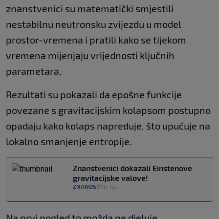
znanstvenici su matematički smjestili
nestabilnu neutronsku zvijezdu u model
prostor-vremena i pratili kako se tijekom
vremena mijenjaju vrijednosti ključnih
parametara.
Rezultati su pokazali da epošne funkcije
povezane s gravitacijskim kolapsom postupno
opadaju kako kolaps napreduje, što upućuje na
lokalno smanjenje entropije.
Znanstvenici dokazali Einstenove
gravitacijske valove!
ZNANOST
16. lip.
|
Na prvi pogled to možda ne djeluje