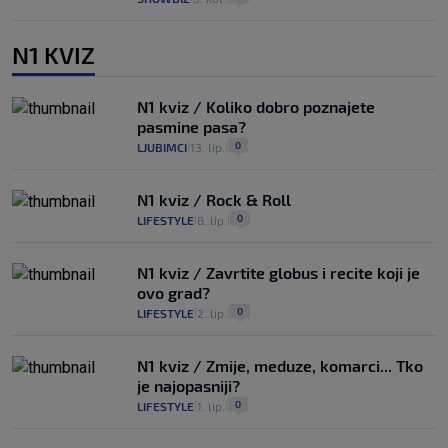
N1 KVIZ
N1 kviz / Koliko dobro poznajete
pasmine pasa?
0
LJUBIMCI
13. lip.
|
|
N1 kviz / Rock & Roll
0
LIFESTYLE
8. lip.
|
|
N1 kviz / Zavrtite globus i recite koji je
ovo grad?
0
LIFESTYLE
2. lip.
|
|
N1 kviz / Zmije, meduze, komarci... Tko
je najopasniji?
0
LIFESTYLE
1. lip.
|
|