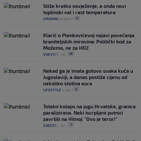
Stiže kratko osvježenje, a onda novi
toplinski val i rast temperatura
0
VRIJEME
prije 9 h
|
|
Klarić o Plenkovićevoj najavi povećanja
braniteljskih mirovina: Politički bod za
Možemo, ne za HDZ
18
VIJESTI
6. kol.
|
|
Nekad ga je imala gotovo svaka kuća u
Jugoslaviji, a danas postiže cijenu od
nekoliko stotina eura
0
LIFESTYLE
5. kol.
|
|
Totalni kolaps na jugu Hrvatske, granica
paralizirana. Neki iscrpljeni putnici
završili na Hitnoj: "Ovo je teror!"
7
VIJESTI
2. kol.
|
|