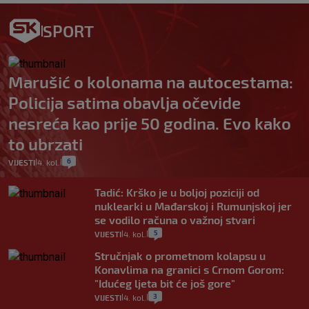
SPORT
Marušić o kolonama na autocestama:
Policija satima obavlja očevide
nesreća kao prije 50 godina. Evo kako
to ubrzati
6
VIJESTI
4. kol.
|
|
Tadić: Krško je u boljoj poziciji od
nuklearki u Mađarskoj i Rumunjskoj jer
se vodilo računa o važnoj stvari
5
VIJESTI
4. kol.
|
|
Stručnjak o prometnom kolapsu u
Konavlima na granici s Crnom Gorom:
"Idućeg ljeta bit će još gore"
3
VIJESTI
4. kol.
|
|