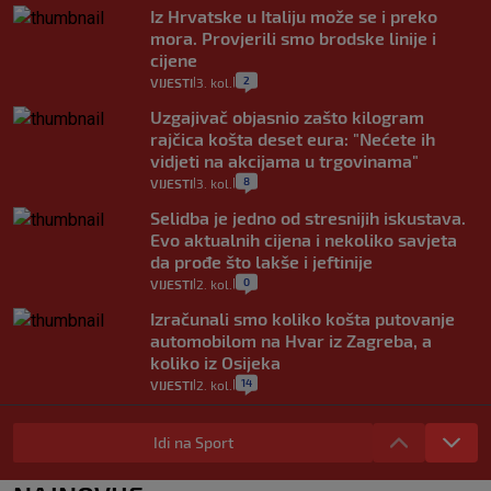
Iz Hrvatske u Italiju može se i preko
mora. Provjerili smo brodske linije i
cijene
2
VIJESTI
3. kol.
|
|
Uzgajivač objasnio zašto kilogram
rajčica košta deset eura: "Nećete ih
vidjeti na akcijama u trgovinama"
8
VIJESTI
3. kol.
|
|
Selidba je jedno od stresnijih iskustava.
Evo aktualnih cijena i nekoliko savjeta
da prođe što lakše i jeftinije
0
VIJESTI
2. kol.
|
|
Izračunali smo koliko košta putovanje
automobilom na Hvar iz Zagreba, a
koliko iz Osijeka
14
VIJESTI
2. kol.
|
|
"Kći je otišla na more, a zaboravila
zdravstvenu iskaznicu". Kakva su prava
Idi na Sport
pacijenata izvan mjesta prebivališta?
1
VIJESTI
1. kol.
|
|