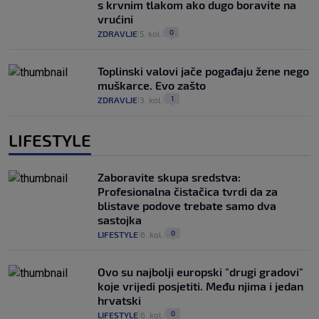
s krvnim tlakom ako dugo boravite na
vrućini
0
ZDRAVLJE
5. kol.
|
|
Toplinski valovi jače pogađaju žene nego
muškarce. Evo zašto
1
ZDRAVLJE
3. kol.
|
|
LIFESTYLE
Zaboravite skupa sredstva:
Profesionalna čistačica tvrdi da za
blistave podove trebate samo dva
sastojka
0
LIFESTYLE
6. kol.
|
|
Ovo su najbolji europski "drugi gradovi"
koje vrijedi posjetiti. Među njima i jedan
hrvatski
0
LIFESTYLE
6. kol.
|
|