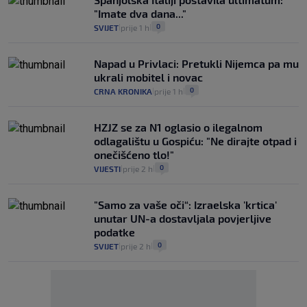
"Imate dva dana..."
0
SVIJET
prije 1 h
|
|
Napad u Privlaci: Pretukli Nijemca pa mu
ukrali mobitel i novac
0
CRNA KRONIKA
prije 1 h
|
|
HZJZ se za N1 oglasio o ilegalnom
odlagalištu u Gospiću: "Ne dirajte otpad i
onečišćeno tlo!"
0
VIJESTI
prije 2 h
|
|
"Samo za vaše oči“: Izraelska 'krtica'
unutar UN-a dostavljala povjerljive
podatke
0
SVIJET
prije 2 h
|
|