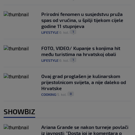
Prirodni fenomen u susjedstvu pruža
spas od vrućina, u špilji tijekom cijele
godine 11 stupnjeva
1
LIFESTYLE
6. kol.
|
|
FOTO, VIDEO/ Kupanje s konjima hit
među turistima na hrvatskoj obali
1
LIFESTYLE
6. kol.
|
|
Ovaj grad proglašen je kulinarskom
prijestolnicom svijeta, a nije daleko od
Hrvatske
0
COOKING
5. kol.
|
|
SHOWBIZ
Ariana Grande se nakon turneje povlači
iz javnosti: "Dosta joj je komentara o