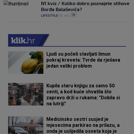
N1 kviz / Koliko dobro poznajete stihove
Đorđa Balaševića?
11
LIFESTYLE
18. svi.
|
|
Ljudi su počeli stavljati limun
pokraj kreveta: Tvrde da rješava
jedan veliki problem
Kupila staru knjigu za samo 50
centi, a kod kuće shvatila što
zapravo drži u rukama: "Dobila si
na lutriji"
Medicinsko sestri susjed je
mjesecima parkirao na prilazu, a
onda je uslijedila osveta koja je