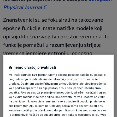
Physical Journal C
.
Znanstvenici su se fokusirali na takozvane
epošne funkcije, matematičke modele koji
opisuju ključna svojstva prostor-vremena. Te
funkcije pomažu i u razumijevanju strijele
vremena jer mjere entropiju, odnosno
postupni prijelaz sustava iz uređenog u
Brinemo o vašoj privatnosti
neuređeno stanje.
Mi i naši partneri
603
pohranjujemo osobne podatke, kao što su podaci o
pregledavanju ili jedinstveni identifikatori, i pristupamo im na vašem
Misteriozni radiosignal iz svemira
uređaju. Odabirom opcije Prihvaćam omogućit ćete tehnologije praćenja
koje podržavaju svrhe za čije pružanje mi i naši partneri obrađujemo
ponavljao se svakih 36 minuta
podatke. Ako su alati za praćenje onemogućeni, određeni sadržaj i oglasi
tijekom osam dana. Astronomi
koje vidite možda više neće biti toliko relevantni za vas. Možete se vratiti
zbunjeni
na ovaj izbornik kako biste izmijenili svoje odabire ili povukli pristanak u
ZNANOST
8. svi.
|
bilo kojem trenutku klikom na Upravljaj postavkama poveznicu pri dnu
web-stranice [ili plutajuće ikone u donjem lijevom kutu web stranice, ako
Senzori za potrese otkrili nešto
je primjenjivo]. Vaši će se odabiri primijeniti kako je opisano u dijelu Web-
sasvim novo, a na Zemlju dolazi iz