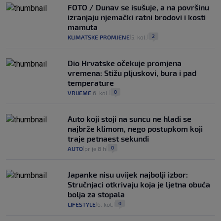
FOTO / Dunav se isušuje, a na površinu
izranjaju njemački ratni brodovi i kosti
mamuta
2
KLIMATSKE PROMJENE
5. kol.
|
|
Dio Hrvatske očekuje promjena
vremena: Stižu pljuskovi, bura i pad
temperature
0
VRIJEME
6. kol.
|
|
Auto koji stoji na suncu ne hladi se
najbrže klimom, nego postupkom koji
traje petnaest sekundi
0
AUTO
prije 8 h
|
|
Japanke nisu uvijek najbolji izbor:
Stručnjaci otkrivaju koja je ljetna obuća
bolja za stopala
0
LIFESTYLE
6. kol.
|
|