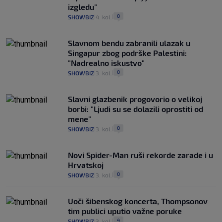
izgledu"
0
SHOWBIZ
4. kol.
|
|
Slavnom bendu zabranili ulazak u
Singapur zbog podrške Palestini:
"Nadrealno iskustvo"
0
SHOWBIZ
3. kol.
|
|
Slavni glazbenik progovorio o velikoj
borbi: "Ljudi su se dolazili oprostiti od
mene"
0
SHOWBIZ
3. kol.
|
|
Novi Spider-Man ruši rekorde zarade i u
Hrvatskoj
0
SHOWBIZ
3. kol.
|
|
Uoči šibenskog koncerta, Thompsonov
tim publici uputio važne poruke
4
SHOWBIZ
3. kol.
|
|