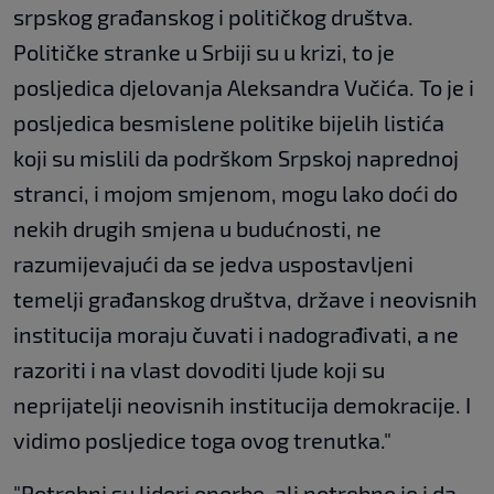
srpskog građanskog i političkog društva.
Političke stranke u Srbiji su u krizi, to je
posljedica djelovanja Aleksandra Vučića. To je i
posljedica besmislene politike bijelih listića
koji su mislili da podrškom Srpskoj naprednoj
stranci, i mojom smjenom, mogu lako doći do
nekih drugih smjena u budućnosti, ne
razumijevajući da se jedva uspostavljeni
temelji građanskog društva, države i neovisnih
institucija moraju čuvati i nadograđivati, a ne
razoriti i na vlast dovoditi ljude koji su
neprijatelji neovisnih institucija demokracije. I
vidimo posljedice toga ovog trenutka."
"Potrebni su lideri oporbe, ali potrebno je i da