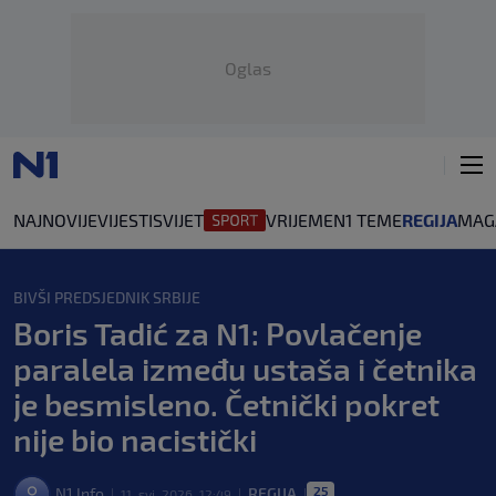
Oglas
NAJNOVIJE
VIJESTI
SVIJET
VRIJEME
N1 TEME
REGIJA
MAG
BIVŠI PREDSJEDNIK SRBIJE
Boris Tadić za N1: Povlačenje
paralela između ustaša i četnika
je besmisleno. Četnički pokret
nije bio nacistički
25
N1 Info
REGIJA
11. svi. 2026. 12:49
|
|
|