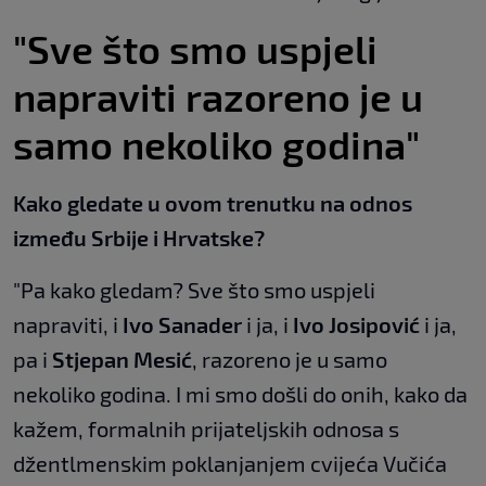
"Sve što smo uspjeli
napraviti razoreno je u
samo nekoliko godina"
Kako gledate u ovom trenutku na odnos
između Srbije i Hrvatske?
"Pa kako gledam? Sve što smo uspjeli
napraviti, i
Ivo Sanader
i ja, i
Ivo Josipović
i ja,
pa i
Stjepan Mesić
, razoreno je u samo
nekoliko godina. I mi smo došli do onih, kako da
kažem, formalnih prijateljskih odnosa s
džentlmenskim poklanjanjem cvijeća Vučića