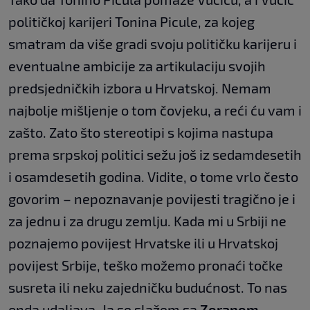
političkoj karijeri Tonina Picule, za kojeg
smatram da više gradi svoju političku karijeru i
eventualne ambicije za artikulaciju svojih
predsjedničkih izbora u Hrvatskoj. Nemam
najbolje mišljenje o tom čovjeku, a reći ću vam i
zašto. Zato što stereotipi s kojima nastupa
prema srpskoj politici sežu još iz sedamdesetih
i osamdesetih godina. Vidite, o tome vrlo često
govorim – nepoznavanje povijesti tragično je i
za jednu i za drugu zemlju. Kada mi u Srbiji ne
poznajemo povijest Hrvatske ili u Hrvatskoj
povijest Srbije, teško možemo pronaći točke
susreta ili neku zajedničku budućnost. To nas
onda udaljava. Ja se slažem sa
Zoranom