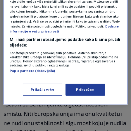
koje vidite možda više neće biti toliko relevantni za vas. Možete se vratiti
na ovaj izbornik kako biste izmijenili svoje odabire ili povukli pristanak u
Vučića ne pokazuje
bilo kojem trenutku klikom na Upravljaj postavkama poveznicu pri dnu
web-stranice [ili plutajuće ikone u donjem lijevom kutu web stranice, ako
stvarnu namjeru da uđe
je primjenjivo]. Vaši će se odabiri primijeniti kako je opisano u dijelu Web-
mjesto. Za više pojedinosti pogledajte našu Politiku privatnosti.
Dodatne
informacije o vašoj privatnosti
u EU"
Mi i naši partneri obrađujemo podatke kako bismo pružili
sljedeće:
Kad spominjete Europsku uniju, koliko je
Korištenje preciznih geolokacijskih podataka. Aktivno skeniranje
karakteristika uređaja za identifikaciju. Pohrana i/ili pristup podacima na
daleko u ovom trenutku Srbija od Europske
uređaju. Personalizirano oglašavanje i sadržaj, mjerenje oglašavanja i
sadržaja, uvidi u publiku i razvoj usluga.
unije i od neke jasne ideje, jasne
Popis partnera (dobavljača)
opredijeljenosti da želi tamo ići? S obzirom na
aktualnu vlast u Republici Srbiji.
Prikaži svrhe
Prihvaćam
"Stvari su se izmijenile u geostrateškom
smislu. Niti Europska unija ima onu kvalitetu i
ne nudi onu stabilnost i sigurnost koju je nudila