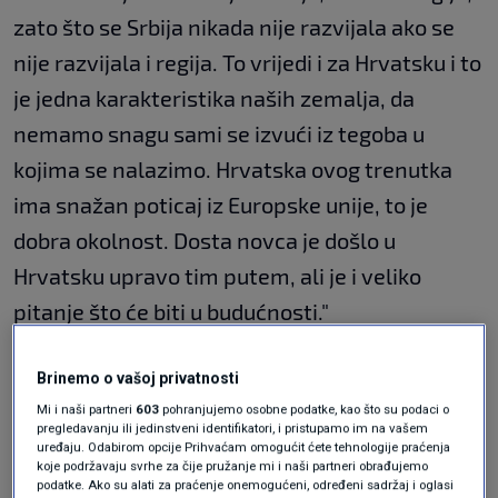
zato što se Srbija nikada nije razvijala ako se
nije razvijala i regija. To vrijedi i za Hrvatsku i to
je jedna karakteristika naših zemalja, da
nemamo snagu sami se izvući iz tegoba u
kojima se nalazimo. Hrvatska ovog trenutka
ima snažan poticaj iz Europske unije, to je
dobra okolnost. Dosta novca je došlo u
Hrvatsku upravo tim putem, ali je i veliko
pitanje što će biti u budućnosti."
Bivši srpski predsjednik ljut zbog
Brinemo o vašoj privatnosti
Kosova: EU nas ucjenjuje
Mi i naši partneri
603
pohranjujemo osobne podatke, kao što su podaci o
REGIJA
10. velj.
|
pregledavanju ili jedinstveni identifikatori, i pristupamo im na vašem
uređaju. Odabirom opcije Prihvaćam omogućit ćete tehnologije praćenja
koje podržavaju svrhe za čije pružanje mi i naši partneri obrađujemo
"Srbija pod vodstvom
podatke. Ako su alati za praćenje onemogućeni, određeni sadržaj i oglasi