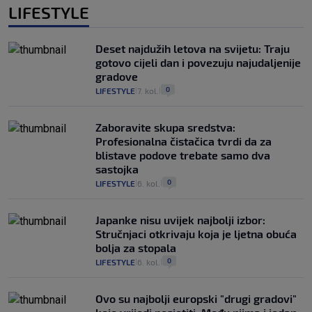
LIFESTYLE
Deset najdužih letova na svijetu: Traju
gotovo cijeli dan i povezuju najudaljenije
gradove
0
LIFESTYLE
7. kol.
|
|
Zaboravite skupa sredstva:
Profesionalna čistačica tvrdi da za
blistave podove trebate samo dva
sastojka
0
LIFESTYLE
6. kol.
|
|
Japanke nisu uvijek najbolji izbor:
Stručnjaci otkrivaju koja je ljetna obuća
bolja za stopala
0
LIFESTYLE
6. kol.
|
|
Ovo su najbolji europski "drugi gradovi"