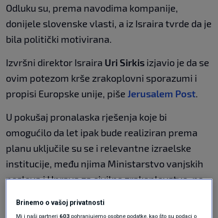
Odluku su, prema navodima kompanije,
donijele slovenske vlasti, a iz Israira tvrde da je
bila politički motivirana.
Izvršni direktor Israira
Uri Sirkis
izjavio je da se
ovim potezom krše zrakoplovni sporazumi i
propisi Europske unije, piše
Jerusalem Post
.
U pokušaj pronalaska rješenja koje bi
omogućilo da let ipak bude realiziran prema
planu uključile su se i relevantne izraelske
institucije, među njima Ministarstvo vanjskih
poslova i Uprava za civilno zrakoplovstvo, no
napori nisu urodili plodom, rekao je Sirkis.
Brinemo o vašoj privatnosti
Mi i naši partneri
603
pohranjujemo osobne podatke, kao što su podaci o