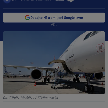
Dodajte N1 u omiljeni Google izvor
Više
GIL COHEN-MAGEN / AFP/Ilustracija