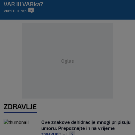
VAR ili VARka?
4
VIJESTI
11. srp.
|
|
Oglas
ZDRAVLJE
Ove znakove dehidracije mnogi pripisuju
umoru: Prepoznajte ih na vrijeme
0
ZDRAVLJE
7. kol.
|
|