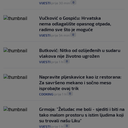
0
VIJESTI
prije 30 min
|
|
Vučković o Gospiću: Hrvatska
nema odlagalište opasnog otpada,
radimo sve što je moguće
0
VIJESTI
prije 54 min
|
|
Butković: Nitko od ozlijeđenih u sudaru
vlakova nije životno ugrožen
0
VIJESTI
prije 1 h
|
|
Napravite pljeskavice kao iz restorana:
Za savršeno mekano i sočno meso
isprobajte ovaj trik
0
COOKING
prije 1 h
|
|
Grmoja: "Želudac me boli - sjediti i biti na
tako malom prostoru s istim ljudima koji
su trovali našu Liku"
0
VIJESTI
prije 1 h
|
|