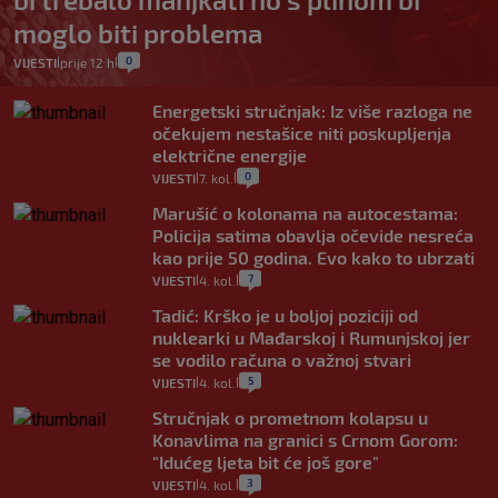
moglo biti problema
0
VIJESTI
prije 12 h
|
|
Energetski stručnjak: Iz više razloga ne
očekujem nestašice niti poskupljenja
električne energije
0
VIJESTI
7. kol.
|
|
Marušić o kolonama na autocestama:
Policija satima obavlja očevide nesreća
kao prije 50 godina. Evo kako to ubrzati
7
VIJESTI
4. kol.
|
|
Tadić: Krško je u boljoj poziciji od
nuklearki u Mađarskoj i Rumunjskoj jer
se vodilo računa o važnoj stvari
5
VIJESTI
4. kol.
|
|
Stručnjak o prometnom kolapsu u
Konavlima na granici s Crnom Gorom:
"Idućeg ljeta bit će još gore"
3
VIJESTI
4. kol.
|
|