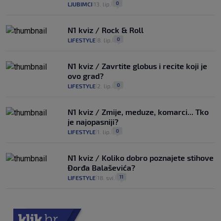
0
LJUBIMCI
13. lip.
|
|
N1 kviz / Rock & Roll
0
LIFESTYLE
8. lip.
|
|
N1 kviz / Zavrtite globus i recite koji je
ovo grad?
0
LIFESTYLE
2. lip.
|
|
N1 kviz / Zmije, meduze, komarci... Tko
je najopasniji?
0
LIFESTYLE
1. lip.
|
|
N1 kviz / Koliko dobro poznajete stihove
Đorđa Balaševića?
11
LIFESTYLE
18. svi.
|
|