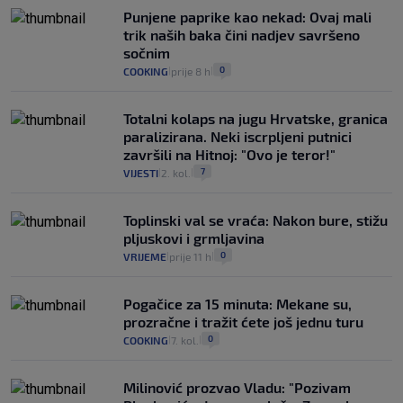
Punjene paprike kao nekad: Ovaj mali
trik naših baka čini nadjev savršeno
sočnim
0
COOKING
prije 8 h
|
|
Totalni kolaps na jugu Hrvatske, granica
paralizirana. Neki iscrpljeni putnici
završili na Hitnoj: "Ovo je teror!"
7
VIJESTI
2. kol.
|
|
Toplinski val se vraća: Nakon bure, stižu
pljuskovi i grmljavina
0
VRIJEME
prije 11 h
|
|
Pogačice za 15 minuta: Mekane su,
prozračne i tražit ćete još jednu turu
0
COOKING
7. kol.
|
|
Milinović prozvao Vladu: "Pozivam