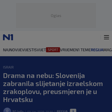
Oglas
NAJNOVIJE
VIJESTI
SVIJET
VRIJEME
N1 TEME
REGIJA
MAG
ISRAIR
Drama na nebu: Slovenija
zabranila slijetanje izraelskom
zrakoplovu, preusmjeren je u
Hrvatsku
4
N1 Info
REGIJA
03. lip. 2026. 13:30
|
|
|