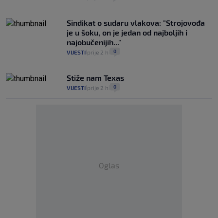
Sindikat o sudaru vlakova: "Strojovođa
je u šoku, on je jedan od najboljih i
najobučenijih..."
0
VIJESTI
prije 2 h
|
|
Stiže nam Texas
0
VIJESTI
prije 2 h
|
|
Oglas