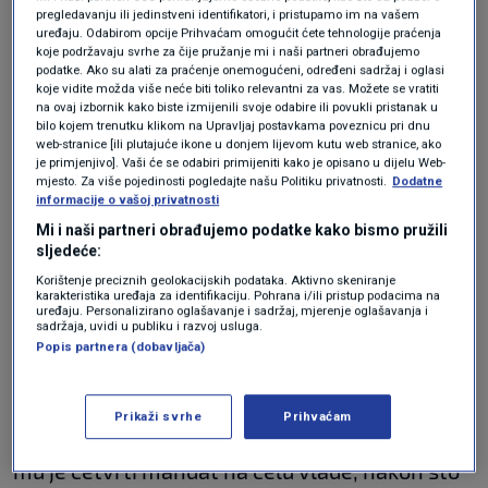
Slovenija izabrala
pregledavanju ili jedinstveni identifikatori, i pristupamo im na vašem
uređaju. Odabirom opcije Prihvaćam omogućit ćete tehnologije praćenja
premijera koji snažno
koje podržavaju svrhe za čije pružanje mi i naši partneri obrađujemo
podatke. Ako su alati za praćenje onemogućeni, određeni sadržaj i oglasi
podupire Izrael
koje vidite možda više neće biti toliko relevantni za vas. Možete se vratiti
na ovaj izbornik kako biste izmijenili svoje odabire ili povukli pristanak u
bilo kojem trenutku klikom na Upravljaj postavkama poveznicu pri dnu
web-stranice [ili plutajuće ikone u donjem lijevom kutu web stranice, ako
Slovenija je izabrala premijera koji otvoreno
je primjenjivo]. Vaši će se odabiri primijeniti kako je opisano u dijelu Web-
mjesto. Za više pojedinosti pogledajte našu Politiku privatnosti.
Dodatne
podupire Izrael, što predstavlja značajan
informacije o vašoj privatnosti
politički zaokret nakon razdoblja obilježenog
Mi i naši partneri obrađujemo podatke kako bismo pružili
sljedeće:
zategnutim odnosima prema židovskoj državi.
Korištenje preciznih geolokacijskih podataka. Aktivno skeniranje
karakteristika uređaja za identifikaciju. Pohrana i/ili pristup podacima na
uređaju. Personalizirano oglašavanje i sadržaj, mjerenje oglašavanja i
Golob zbog izraelskih špijuna
sadržaja, uvidi u publiku i razvoj usluga.
povukao neočekivan potez
Popis partnera (dobavljača)
REGIJA
18. ožu.
|
Prikaži svrhe
Prihvaćam
Janez Janša
ponovno je izabran 22. svibnja. To
mu je četvrti mandat na čelu vlade, nakon što