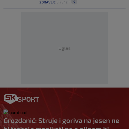
0
ZDRAVLJE
prije 12 h
|
|
Oglas
SPORT
Grozdanić: Struje i goriva na jesen ne
bi trebalo manjkati no s plinom bi