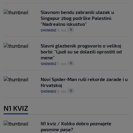
Slavnom bendu zabranili ulazak u
Singapur zbog podrške Palestini:
"Nadrealno iskustvo"
0
SHOWBIZ
3. kol.
|
|
Slavni glazbenik progovorio o velikoj
borbi: "Ljudi su se dolazili oprostiti od
mene"
0
SHOWBIZ
3. kol.
|
|
Novi Spider-Man ruši rekorde zarade i u
Hrvatskoj
0
SHOWBIZ
3. kol.
|
|
N1 KVIZ
N1 kviz / Koliko dobro poznajete
pasmine pasa?