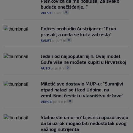
Plenkovića da me posluša. Za svako
buduće onečišćenje..."
9
VIJESTI
7. kol.
|
|
Potres probudio Austrijance: "Prvo
prasak, a onda se kuća zatresla"
0
SVIJET
prije 7 h
|
|
Jedan od najpopularnijih: Ovaj model
Golfa više ne možete kupiti u Hrvatskoj
0
AUTO
prije 9 h
|
|
Miletić sve dostavio MUP-u: "Sumnjivi
otpad nalazi se i kod Udbine, na
zemljišnoj čestici u vlasništvu države"
0
VIJESTI
prije 6 h
|
|
Stalno ste umorni? Liječnici upozoravaju
da bi uzrok mogao biti nedostatak ovog
važnog nutrijenta