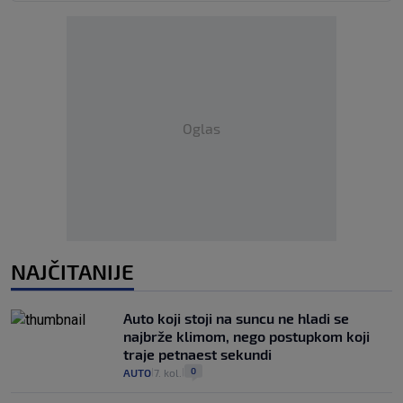
Oglas
NAJČITANIJE
Auto koji stoji na suncu ne hladi se
najbrže klimom, nego postupkom koji
traje petnaest sekundi
0
AUTO
7. kol.
|
|