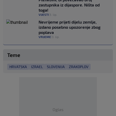
zastupnika iz dijaspore. Ništa od
toga!
VIJESTI
3. lip.
|
Nevrijeme prijeti dijelu zemlje,
izdano posebno upozorenje zbog
poplava
VRIJEME
3. lip.
|
Teme
HRVATSKA
IZRAEL
SLOVENIJA
ZRAKOPLOV
Oglas