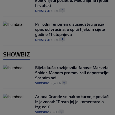
koje vrijedi posjetiti. Među njima i jedan
hrvatski
0
LIFESTYLE
6. kol.
|
|
Prirodni fenomen u susjedstvu pruža
spas od vrućina, u špilji tijekom cijele
godine 11 stupnjeva
1
LIFESTYLE
6. kol.
|
|
SHOWBIZ
Bijela kuća razbjesnila fanove Marvela,
Spider-Manom promovirali deportacije:
Sramim se!
0
SHOWBIZ
prije 2 h
|
|
Ariana Grande se nakon turneje povlači
iz javnosti: "Dosta joj je komentara o
izgledu"
0
SHOWBIZ
4. kol.
|
|