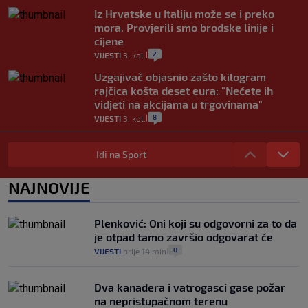
Iz Hrvatske u Italiju može se i preko
mora. Provjerili smo brodske linije i
cijene
2
VIJESTI
3. kol.
|
|
Uzgajivač objasnio zašto kilogram
rajčica košta deset eura: "Nećete ih
vidjeti na akcijama u trgovinama"
8
VIJESTI
3. kol.
|
|
Selidba je jedno od stresnijih iskustava.
Evo aktualnih cijena i nekoliko savjeta
Idi na Sport
da prođe što lakše i jeftinije
0
VIJESTI
2. kol.
NAJNOVIJE
|
|
Izračunali smo koliko košta putovanje
automobilom na Hvar iz Zagreba, a
Plenković: Oni koji su odgovorni za to da
koliko iz Osijeka
je otpad tamo završio odgovarat će
14
VIJESTI
2. kol.
|
|
0
VIJESTI
prije 14 min
|
|
Dva kanadera i vatrogasci gase požar
na nepristupačnom terenu