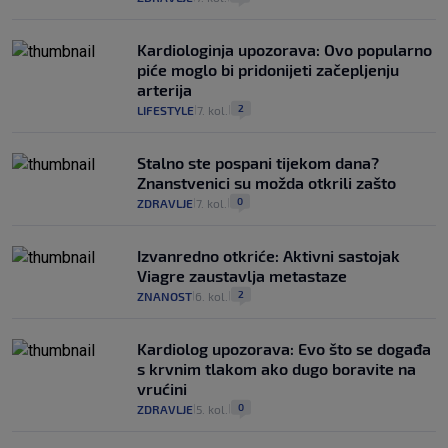
Kardiologinja upozorava: Ovo popularno
piće moglo bi pridonijeti začepljenju
arterija
2
LIFESTYLE
7. kol.
|
|
Stalno ste pospani tijekom dana?
Znanstvenici su možda otkrili zašto
0
ZDRAVLJE
7. kol.
|
|
Izvanredno otkriće: Aktivni sastojak
Viagre zaustavlja metastaze
2
ZNANOST
6. kol.
|
|
Kardiolog upozorava: Evo što se događa
s krvnim tlakom ako dugo boravite na
vrućini
0
ZDRAVLJE
5. kol.
|
|