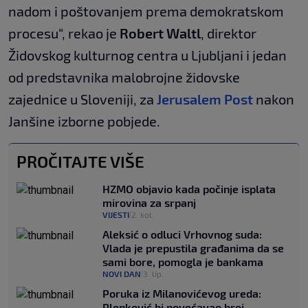
nadom i poštovanjem prema demokratskom
procesu“, rekao je
Robert Waltl
, direktor
Židovskog kulturnog centra u Ljubljani i jedan
od predstavnika malobrojne židovske
zajednice u Sloveniji, za
Jerusalem Post
nakon
Janšine izborne pobjede.
PROČITAJTE VIŠE
HZMO objavio kada počinje isplata
mirovina za srpanj
VIJESTI
2. kol.
|
Aleksić o odluci Vrhovnog suda:
Vlada je prepustila građanima da se
sami bore, pomogla je bankama
NOVI DAN
3. lip.
|
Poruka iz Milanovićevog ureda:
Plenković bi povećavao broj