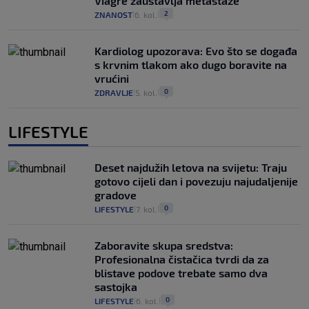
Viagre zaustavlja metastaze
2
ZNANOST
6. kol.
|
|
Kardiolog upozorava: Evo što se događa
s krvnim tlakom ako dugo boravite na
vrućini
0
ZDRAVLJE
5. kol.
|
|
LIFESTYLE
Deset najdužih letova na svijetu: Traju
gotovo cijeli dan i povezuju najudaljenije
gradove
0
LIFESTYLE
7. kol.
|
|
Zaboravite skupa sredstva:
Profesionalna čistačica tvrdi da za
blistave podove trebate samo dva
sastojka
0
LIFESTYLE
6. kol.
|
|