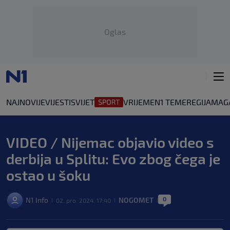
Oglas
NAJNOVIJE
VIJESTI
SVIJET
VRIJEME
N1 TEME
REGIJA
MAG
VIDEO / Nijemac objavio video s
derbija u Splitu: Evo zbog čega je
ostao u šoku
0
N1 Info
NOGOMET
02. pro. 2024. 17:40
|
|
|