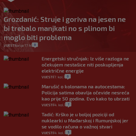
Grozdanić: Struje i goriva na jesen ne
bi trebalo manjkati no s plinom bi
moglo biti problema
0
VIJESTI
prije 17 h
|
|
Energetski stručnjak: Iz više razloga ne
očekujem nestašice niti poskupljenja
električne energije
0
VIJESTI
7. kol.
|
|
Marušić o kolonama na autocestama:
Policija satima obavlja očevide nesreća
kao prije 50 godina. Evo kako to ubrzati
7
VIJESTI
4. kol.
|
|
Tadić: Krško je u boljoj poziciji od
nuklearki u Mađarskoj i Rumunjskoj jer
se vodilo računa o važnoj stvari
5
VIJESTI
4. kol.
|
|