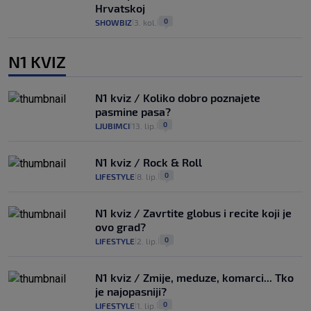
Hrvatskoj
0
SHOWBIZ
3. kol.
|
|
N1 KVIZ
N1 kviz / Koliko dobro poznajete
pasmine pasa?
0
LJUBIMCI
13. lip.
|
|
N1 kviz / Rock & Roll
0
LIFESTYLE
8. lip.
|
|
N1 kviz / Zavrtite globus i recite koji je
ovo grad?
0
LIFESTYLE
2. lip.
|
|
N1 kviz / Zmije, meduze, komarci... Tko
je najopasniji?
0
LIFESTYLE
1. lip.
|
|