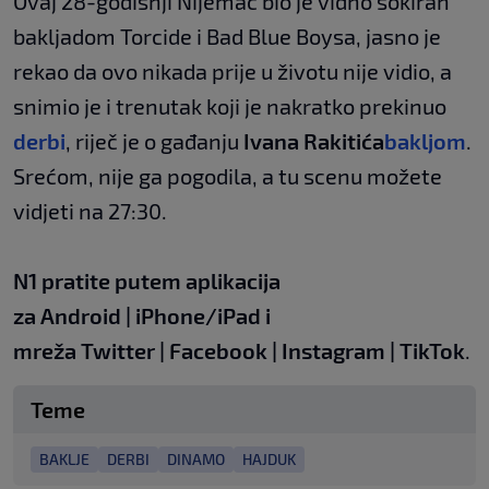
Ovaj 28-godišnji Nijemac bio je vidno šokiran
bakljadom Torcide i Bad Blue Boysa, jasno je
rekao da ovo nikada prije u životu nije vidio, a
snimio je i trenutak koji je nakratko prekinuo
derbi
, riječ je o gađanju
Ivana Rakitića
bakljom
.
Srećom, nije ga pogodila, a tu scenu možete
vidjeti na 27:30.
N1 pratite putem aplikacija
za
Android
|
iPhone/iPad
i
mreža
Twitter
|
Facebook
|
Instagram
|
TikTok
.
Teme
BAKLJE
DERBI
DINAMO
HAJDUK