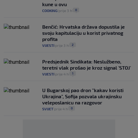
kune u ovu
0
COOKING
prije 3 h
|
|
Benčić: Hrvatska država dopustila je
svoju kapitulaciju u korist privatnog
profita
2
VIJESTI
prije 3 h
|
|
Predsjednik Sindikata: Neslužbeno,
teretni vlak prošao je kroz signal 'STOJ'
1
VIJESTI
prije 4 h
|
|
U Bugarskoj pao dron "kakav koristi
Ukrajina", Sofija pozvala ukrajinsku
veleposlanicu na razgovor
0
SVIJET
prije 4 h
|
|