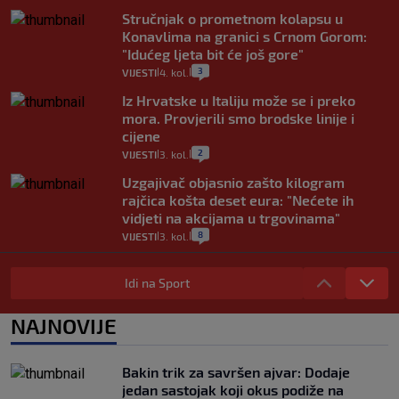
Stručnjak o prometnom kolapsu u
Konavlima na granici s Crnom Gorom:
"Idućeg ljeta bit će još gore"
3
VIJESTI
4. kol.
|
|
Iz Hrvatske u Italiju može se i preko
mora. Provjerili smo brodske linije i
cijene
2
VIJESTI
3. kol.
|
|
Uzgajivač objasnio zašto kilogram
rajčica košta deset eura: "Nećete ih
vidjeti na akcijama u trgovinama"
8
VIJESTI
3. kol.
|
|
Selidba je jedno od stresnijih iskustava.
Evo aktualnih cijena i nekoliko savjeta
Idi na Sport
da prođe što lakše i jeftinije
0
VIJESTI
2. kol.
NAJNOVIJE
|
|
Izračunali smo koliko košta putovanje
automobilom na Hvar iz Zagreba, a
Bakin trik za savršen ajvar: Dodaje
koliko iz Osijeka
jedan sastojak koji okus podiže na
14