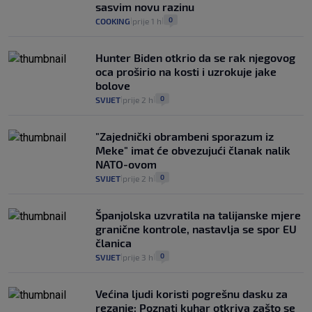
VIJESTI
2. kol.
|
|
sasvim novu razinu
0
COOKING
prije 1 h
|
|
Hunter Biden otkrio da se rak njegovog
oca proširio na kosti i uzrokuje jake
bolove
0
SVIJET
prije 2 h
|
|
"Zajednički obrambeni sporazum iz
Meke" imat će obvezujući članak nalik
NATO-ovom
0
SVIJET
prije 2 h
|
|
Španjolska uzvratila na talijanske mjere
granične kontrole, nastavlja se spor EU
članica
0
SVIJET
prije 3 h
|
|
Većina ljudi koristi pogrešnu dasku za
rezanje: Poznati kuhar otkriva zašto se