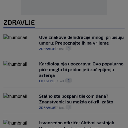
ZDRAVLJE
Ove znakove dehidracije mnogi pripisuju
umoru: Prepoznajte ih na vrijeme
0
ZDRAVLJE
7. kol.
|
|
Kardiologinja upozorava: Ovo popularno
piće moglo bi pridonijeti začepljenju
arterija
2
LIFESTYLE
7. kol.
|
|
Stalno ste pospani tijekom dana?
Znanstvenici su možda otkrili zašto
0
ZDRAVLJE
7. kol.
|
|
Izvanredno otkriće: Aktivni sastojak