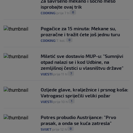
Za savršeno mekano i sočno meso
isprobajte ovaj trik
0
COOKING
prije 7 h
|
|
Pogačice za 15 minuta: Mekane su,
prozračne i tražit ćete još jednu turu
0
COOKING
7. kol.
|
|
Miletić sve dostavio MUP-u: "Sumnjivi
otpad nalazi se i kod Udbine, na
zemljišnoj čestici u vlasništvu države"
7
VIJESTI
prije 11 h
|
|
Ozljede glave, kralježnice i prsnog koša:
Vatrogasci spriječili veliki požar
1
VIJESTI
prije 10 h
|
|
Potres probudio Austrijance: "Prvo
prasak, a onda se kuća zatresla"
0
SVIJET
prije 12 h
|
|