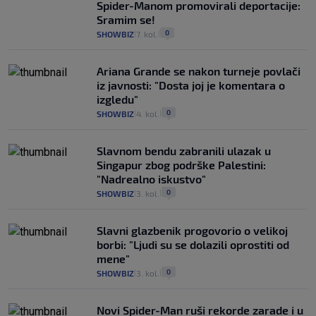
Spider-Manom promovirali deportacije:
Sramim se!
0
SHOWBIZ
7. kol.
|
|
Ariana Grande se nakon turneje povlači
iz javnosti: "Dosta joj je komentara o
izgledu"
0
SHOWBIZ
4. kol.
|
|
Slavnom bendu zabranili ulazak u
Singapur zbog podrške Palestini:
"Nadrealno iskustvo"
0
SHOWBIZ
3. kol.
|
|
Slavni glazbenik progovorio o velikoj
borbi: "Ljudi su se dolazili oprostiti od
mene"
0
SHOWBIZ
3. kol.
|
|
Novi Spider-Man ruši rekorde zarade i u