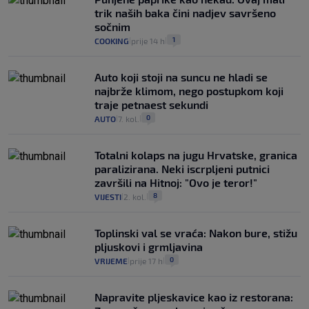
trik naših baka čini nadjev savršeno
sočnim
1
COOKING
prije 14 h
|
|
Auto koji stoji na suncu ne hladi se
najbrže klimom, nego postupkom koji
traje petnaest sekundi
0
AUTO
7. kol.
|
|
Totalni kolaps na jugu Hrvatske, granica
paralizirana. Neki iscrpljeni putnici
završili na Hitnoj: "Ovo je teror!"
8
VIJESTI
2. kol.
|
|
Toplinski val se vraća: Nakon bure, stižu
pljuskovi i grmljavina
0
VRIJEME
prije 17 h
|
|
Napravite pljeskavice kao iz restorana: