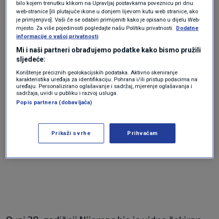
bilo kojem trenutku klikom na Upravljaj postavkama poveznicu pri dnu
nogometnih dresova, a onda su zajedno gledali
web-stranice [ili plutajuće ikone u donjem lijevom kutu web stranice, ako
derbi.
je primjenjivo]. Vaši će se odabiri primijeniti kako je opisano u dijelu Web-
mjesto. Za više pojedinosti pogledajte našu Politiku privatnosti.
Dodatne
informacije o vašoj privatnosti
Mi i naši partneri obrađujemo podatke kako bismo pružili
sljedeće:
Korištenje preciznih geolokacijskih podataka. Aktivno skeniranje
karakteristika uređaja za identifikaciju. Pohrana i/ili pristup podacima na
uređaju. Personalizirano oglašavanje i sadržaj, mjerenje oglašavanja i
sadržaja, uvidi u publiku i razvoj usluga.
Popis partnera (dobavljača)
Prikaži svrhe
Prihvaćam