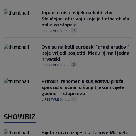
Japanke nisu uvijek najbolji izbor:
Stručnjaci otkrivaju koja je ljetna obuća
bolja za stopala
0
LIFESTYLE
6. kol.
|
|
Ovo su najbolji europski "drugi gradovi"
koje vrijedi posjetiti. Među njima i jedan
hrvatski
0
LIFESTYLE
6. kol.
|
|
Prirodni fenomen u susjedstvu pruža
spas od vrućina, u špilji tijekom cijele
godine 11 stupnjeva
1
LIFESTYLE
6. kol.
|
|
SHOWBIZ
Bijela kuća razbjesnila fanove Marvela,