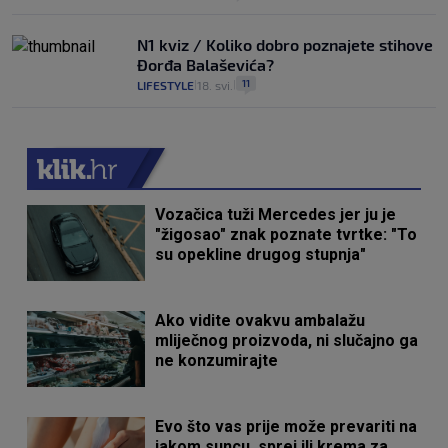
N1 kviz / Koliko dobro poznajete stihove
Đorđa Balaševića?
11
LIFESTYLE
18. svi.
|
|
Vozačica tuži Mercedes jer ju je
"žigosao" znak poznate tvrtke: "To
su opekline drugog stupnja"
Ako vidite ovakvu ambalažu
mliječnog proizvoda, ni slučajno ga
ne konzumirajte
Evo što vas prije može prevariti na
jakom suncu, sprej ili krema za