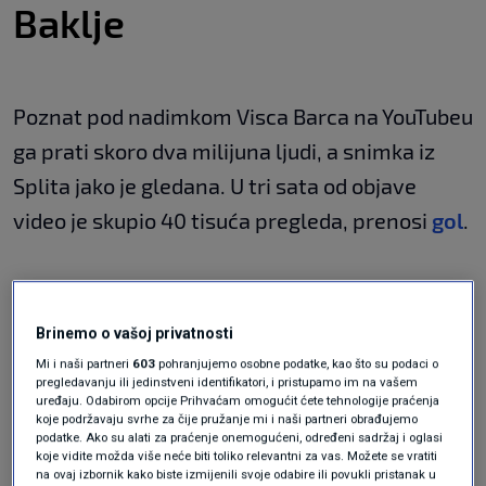
Baklje
Poznat pod nadimkom Visca Barca na YouTubeu
ga prati skoro dva milijuna ljudi, a snimka iz
Splita jako je gledana. U tri sata od objave
video je skupio 40 tisuća pregleda, prenosi
gol
.
U Splitu ga je dočekao
Filip Bradarić
, bivši
hrvatski reprezentativac i osvajač svjetskog
Brinemo o vašoj privatnosti
srebra.
Mi i naši partneri
603
pohranjujemo osobne podatke, kao što su podaci o
pregledavanju ili jedinstveni identifikatori, i pristupamo im na vašem
uređaju. Odabirom opcije Prihvaćam omogućit ćete tehnologije praćenja
koje podržavaju svrhe za čije pružanje mi i naši partneri obrađujemo
Anton se družio s Bradarićem koji mu je
podatke. Ako su alati za praćenje onemogućeni, određeni sadržaj i oglasi
koje vidite možda više neće biti toliko relevantni za vas. Možete se vratiti
pokazao svoju impresivnu kolekciju
na ovaj izbornik kako biste izmijenili svoje odabire ili povukli pristanak u