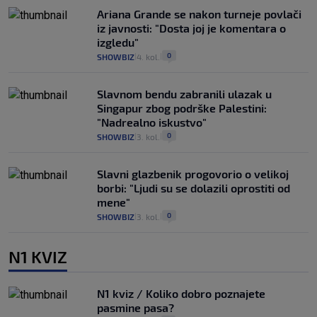
Ariana Grande se nakon turneje povlači
iz javnosti: "Dosta joj je komentara o
izgledu"
0
SHOWBIZ
4. kol.
|
|
Slavnom bendu zabranili ulazak u
Singapur zbog podrške Palestini:
"Nadrealno iskustvo"
0
SHOWBIZ
3. kol.
|
|
Slavni glazbenik progovorio o velikoj
borbi: "Ljudi su se dolazili oprostiti od
mene"
0
SHOWBIZ
3. kol.
|
|
N1 KVIZ
N1 kviz / Koliko dobro poznajete
pasmine pasa?