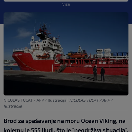
Više
NICOLAS TUCAT / AFP / Ilustracija
|
NICOLAS TUCAT / AFP /
Ilustracija
Brod za spašavanje na moru Ocean Viking, na
kojemu je 555 ljudi, što je "neodrživa situacija",