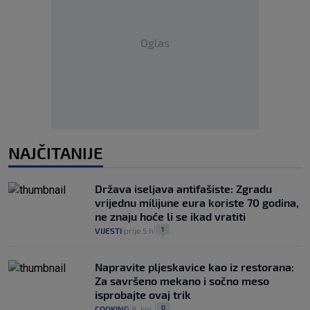
Oglas
NAJČITANIJE
Država iseljava antifašiste: Zgradu
vrijednu milijune eura koriste 70 godina,
ne znaju hoće li se ikad vratiti
1
VIJESTI
prije 5 h
|
|
Napravite pljeskavice kao iz restorana:
Za savršeno mekano i sočno meso
isprobajte ovaj trik
0
COOKING
8. kol.
|
|