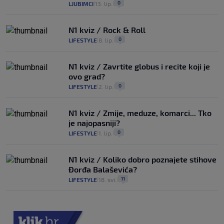
0
LJUBIMCI
13. lip.
|
|
N1 kviz / Rock & Roll
0
LIFESTYLE
8. lip.
|
|
N1 kviz / Zavrtite globus i recite koji je
ovo grad?
0
LIFESTYLE
2. lip.
|
|
N1 kviz / Zmije, meduze, komarci... Tko
je najopasniji?
0
LIFESTYLE
1. lip.
|
|
N1 kviz / Koliko dobro poznajete stihove
Đorđa Balaševića?
11
LIFESTYLE
18. svi.
|
|