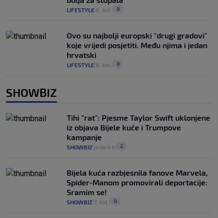
0
LIFESTYLE
6. kol.
|
|
Ovo su najbolji europski "drugi gradovi"
koje vrijedi posjetiti. Među njima i jedan
hrvatski
0
LIFESTYLE
6. kol.
|
|
SHOWBIZ
Tihi "rat": Pjesme Taylor Swift uklonjene
iz objava Bijele kuće i Trumpove
kampanje
2
SHOWBIZ
prije 4 h
|
|
Bijela kuća razbjesnila fanove Marvela,
Spider-Manom promovirali deportacije:
Sramim se!
0
SHOWBIZ
7. kol.
|
|