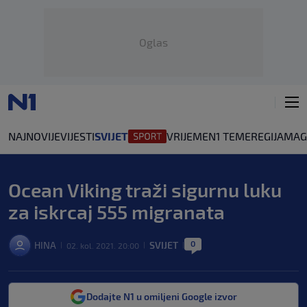
Oglas
NAJNOVIJE
VIJESTI
SVIJET
VRIJEME
N1 TEME
REGIJA
MAG
Ocean Viking traži sigurnu luku
za iskrcaj 555 migranata
0
HINA
SVIJET
02. kol. 2021. 20:00
|
|
|
Dodajte N1 u omiljeni Google izvor