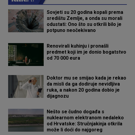
Sovjeti su 20 godina kopali prema
središtu Zemlje, a onda su morali
odustati: Ono što su otkrili bilo je
potpuno neočekivano
Renovirali kuhinju i pronašli
predmet koji im je donio bogatstvo
od 70 000 eura
Doktor mu se smijao kada je rekao
da misli da ga dodiruje nevidljiva
ruka, a nakon 20 godina dobio je
dijagnozu
Nešto se čudno događa s
nuklearnom elektranom nedaleko
od Hrvatske: Stručnjakinja otkrila
može li doći do najgoreg