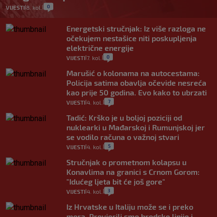
0
VIJESTI
8. kol.
|
|
Energetski stručnjak: Iz više razloga ne
očekujem nestašice niti poskupljenja
električne energije
0
VIJESTI
7. kol.
|
|
Marušić o kolonama na autocestama:
Policija satima obavlja očevide nesreća
kao prije 50 godina. Evo kako to ubrzati
7
VIJESTI
4. kol.
|
|
Tadić: Krško je u boljoj poziciji od
nuklearki u Mađarskoj i Rumunjskoj jer
se vodilo računa o važnoj stvari
5
VIJESTI
4. kol.
|
|
Stručnjak o prometnom kolapsu u
Konavlima na granici s Crnom Gorom:
"Idućeg ljeta bit će još gore"
3
VIJESTI
4. kol.
|
|
Iz Hrvatske u Italiju može se i preko
mora. Provjerili smo brodske linije i