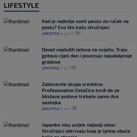
LIFESTYLE
Kad je najbolje uzeti pauzu za ručak na
poslu? Evo što kažu stručnjaci
0
LIFESTYLE
prije 8 h
|
|
Deset najdužih letova na svijetu: Traju
gotovo cijeli dan i povezuju najudaljenije
gradove
0
LIFESTYLE
7. kol.
|
|
Zaboravite skupa sredstva:
Profesionalna čistačica tvrdi da za
blistave podove trebate samo dva
sastojka
0
LIFESTYLE
6. kol.
|
|
Japanke nisu uvijek najbolji izbor:
Stručnjaci otkrivaju koja je ljetna obuća
bolja za stopala