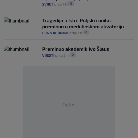
0
SVIJET
prije 1 h
|
|
Tragedija u Istri: Poljski ronilac
preminuo u medulinskom akvatoriju
0
CRNA KRONIKA
prije 1 h
|
|
Preminuo akademik Ivo Šlaus
0
VIJESTI
prije 2 h
|
|
Oglas