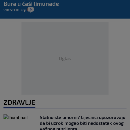
Bura u čaši limunade
0
VIJESTI
18. srp.
|
|
Oglas
ZDRAVLJE
Stalno ste umorni? Liječnici upozoravaju
da bi uzrok mogao biti nedostatak ovog
važnog nutrijenta