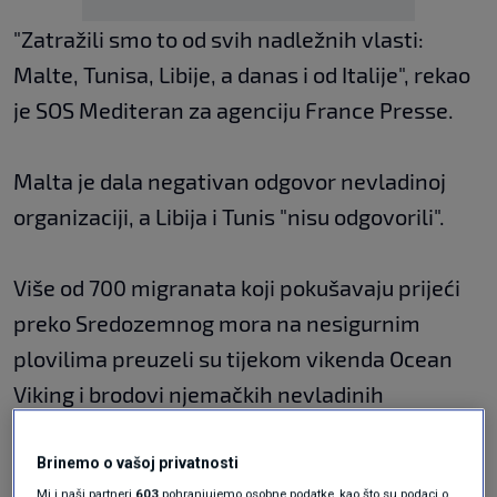
"Zatražili smo to od svih nadležnih vlasti:
Malte, Tunisa, Libije, a danas i od Italije", rekao
je SOS Mediteran za agenciju France Presse.
Malta je dala negativan odgovor nevladinoj
organizaciji, a Libija i Tunis "nisu odgovorili".
Više od 700 migranata koji pokušavaju prijeći
preko Sredozemnog mora na nesigurnim
plovilima preuzeli su tijekom vikenda Ocean
Viking i brodovi njemačkih nevladinih
organizacija Sea Watcha i ResQshipa.
Brinemo o vašoj privatnosti
Mi i naši partneri
603
pohranjujemo osobne podatke, kao što su podaci o