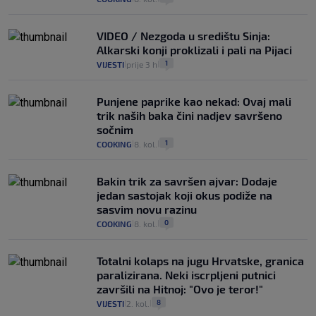
VIDEO / Nezgoda u središtu Sinja:
Alkarski konji proklizali i pali na Pijaci
1
VIJESTI
prije 3 h
|
|
Punjene paprike kao nekad: Ovaj mali
trik naših baka čini nadjev savršeno
sočnim
1
COOKING
8. kol.
|
|
Bakin trik za savršen ajvar: Dodaje
jedan sastojak koji okus podiže na
sasvim novu razinu
0
COOKING
8. kol.
|
|
Totalni kolaps na jugu Hrvatske, granica
paralizirana. Neki iscrpljeni putnici
završili na Hitnoj: "Ovo je teror!"
8
VIJESTI
2. kol.
|
|