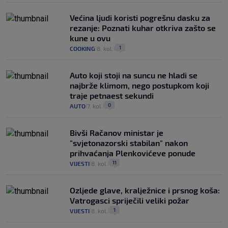
Većina ljudi koristi pogrešnu dasku za
rezanje: Poznati kuhar otkriva zašto se
kune u ovu
1
COOKING
8. kol.
|
|
Auto koji stoji na suncu ne hladi se
najbrže klimom, nego postupkom koji
traje petnaest sekundi
0
AUTO
7. kol.
|
|
Bivši Račanov ministar je
"svjetonazorski stabilan" nakon
prihvaćanja Plenkovićeve ponude
11
VIJESTI
8. kol.
|
|
Ozljede glave, kralježnice i prsnog koša:
Vatrogasci spriječili veliki požar
1
VIJESTI
8. kol.
|
|