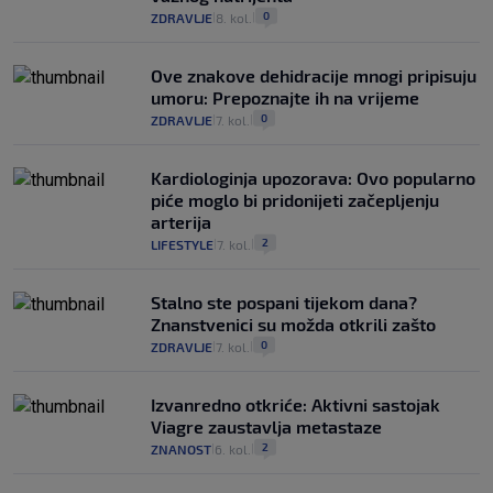
0
ZDRAVLJE
8. kol.
|
|
Ove znakove dehidracije mnogi pripisuju
umoru: Prepoznajte ih na vrijeme
0
ZDRAVLJE
7. kol.
|
|
Kardiologinja upozorava: Ovo popularno
piće moglo bi pridonijeti začepljenju
arterija
2
LIFESTYLE
7. kol.
|
|
Stalno ste pospani tijekom dana?
Znanstvenici su možda otkrili zašto
0
ZDRAVLJE
7. kol.
|
|
Izvanredno otkriće: Aktivni sastojak
Viagre zaustavlja metastaze
2
ZNANOST
6. kol.
|
|