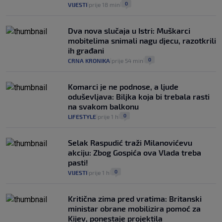
0
VIJESTI
prije 18 min
|
|
Dva nova slučaja u Istri: Muškarci
mobitelima snimali nagu djecu, razotkrili
ih građani
0
CRNA KRONIKA
prije 54 min
|
|
Komarci je ne podnose, a ljude
oduševljava: Biljka koja bi trebala rasti
na svakom balkonu
0
LIFESTYLE
prije 1 h
|
|
Selak Raspudić traži Milanovićevu
akciju: Zbog Gospića ova Vlada treba
pasti!
0
VIJESTI
prije 1 h
|
|
Kritična zima pred vratima: Britanski
ministar obrane mobilizira pomoć za
Kijev, ponestaje projektila