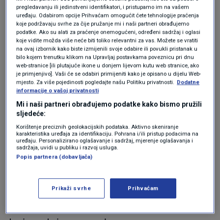
"Situacija je neodrživa na brodu", rekla je
pregledavanju ili jedinstveni identifikatori, i pristupamo im na vašem
glasnogovornica SOS Mediterana.
uređaju. Odabirom opcije Prihvaćam omogućit ćete tehnologije praćenja
koje podržavaju svrhe za čije pružanje mi i naši partneri obrađujemo
"Uz valove koji su sve veći i po
podatke. Ako su alati za praćenje onemogućeni, određeni sadržaj i oglasi
koje vidite možda više neće biti toliko relevantni za vas. Možete se vratiti
velikoj sparini fizičko stanje ljudi na brodu je
na ovaj izbornik kako biste izmijenili svoje odabire ili povukli pristanak u
bilo kojem trenutku klikom na Upravljaj postavkama poveznicu pri dnu
sve lošije", objavila je nevladina organizacija na
web-stranice [ili plutajuće ikone u donjem lijevom kutu web stranice, ako
je primjenjivo]. Vaši će se odabiri primijeniti kako je opisano u dijelu Web-
Twitteru u ponedjeljak.
mjesto. Za više pojedinosti pogledajte našu Politiku privatnosti.
Dodatne
informacije o vašoj privatnosti
Mi i naši partneri obrađujemo podatke kako bismo pružili
"Mnogi pate od morske bolesti. Neki su se
sljedeće:
onesvijestili od vrućine i teškoća koje su
Korištenje preciznih geolokacijskih podataka. Aktivno skeniranje
karakteristika uređaja za identifikaciju. Pohrana i/ili pristup podacima na
doživjeli", napisala je na Twitteru voditeljica
uređaju. Personalizirano oglašavanje i sadržaj, mjerenje oglašavanja i
sadržaja, uvidi u publiku i razvoj usluga.
liječničkog tima.
Popis partnera (dobavljača)
Nakon svake akcije spašavanja nevladine
Prikaži svrhe
Prihvaćam
organizacije moraju čekati na moru, ponekad