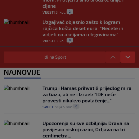
cijene
2
VIJESTI
3. kol.
|
|
Uzgajivač objasnio zašto kilogram
rajčica košta deset eura: "Nećete ih
vidjeti na akcijama u trgovinama"
8
VIJESTI
3. kol.
|
|
Selidba je jedno od stresnijih iskustava.
Evo aktualnih cijena i nekoliko savjeta
Idi na Sport
da prođe što lakše i jeftinije
0
VIJESTI
2. kol.
NAJNOVIJE
|
|
Izračunali smo koliko košta putovanje
automobilom na Hvar iz Zagreba, a
Trump i Hamas prihvatili prijedlog mira
koliko iz Osijeka
za Gazu, ali ne i Izrael: "IDF neće
14
VIJESTI
2. kol.
|
|
provesti nikakvo povlačenje..."
0
SVIJET
prije 5 min
|
|
Upozorenja su sve ozbiljnija: Drava na
povijesno niskoj razini, Orljava na tri
centimetra...