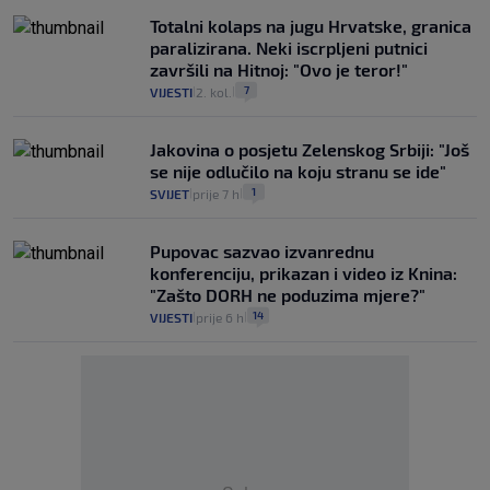
Totalni kolaps na jugu Hrvatske, granica
paralizirana. Neki iscrpljeni putnici
završili na Hitnoj: "Ovo je teror!"
7
VIJESTI
2. kol.
|
|
Jakovina o posjetu Zelenskog Srbiji: "Još
se nije odlučilo na koju stranu se ide"
1
SVIJET
prije 7 h
|
|
Pupovac sazvao izvanrednu
konferenciju, prikazan i video iz Knina:
"Zašto DORH ne poduzima mjere?"
14
VIJESTI
prije 6 h
|
|