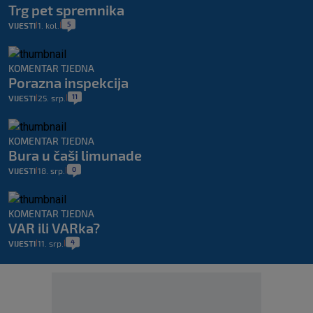
Trg pet spremnika
5
VIJESTI
1. kol.
|
|
KOMENTAR TJEDNA
Porazna inspekcija
11
VIJESTI
25. srp.
|
|
KOMENTAR TJEDNA
Bura u čaši limunade
0
VIJESTI
18. srp.
|
|
KOMENTAR TJEDNA
VAR ili VARka?
4
VIJESTI
11. srp.
|
|