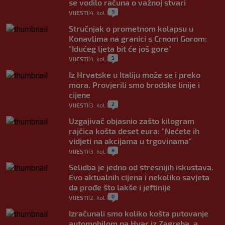
se vodilo računa o važnoj stvari
5
VIJESTI
4. kol.
|
|
Stručnjak o prometnom kolapsu u
Konavlima na granici s Crnom Gorom:
"Idućeg ljeta bit će još gore"
3
VIJESTI
4. kol.
|
|
Iz Hrvatske u Italiju može se i preko
mora. Provjerili smo brodske linije i
cijene
2
VIJESTI
3. kol.
|
|
Uzgajivač objasnio zašto kilogram
rajčica košta deset eura: "Nećete ih
vidjeti na akcijama u trgovinama"
8
VIJESTI
3. kol.
|
|
Selidba je jedno od stresnijih iskustava.
Evo aktualnih cijena i nekoliko savjeta
da prođe što lakše i jeftinije
0
VIJESTI
2. kol.
|
|
Izračunali smo koliko košta putovanje
automobilom na Hvar iz Zagreba, a