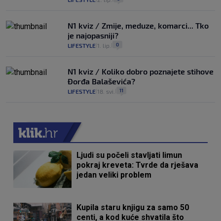
N1 kviz / Zmije, meduze, komarci... Tko
je najopasniji?
0
LIFESTYLE
1. lip.
|
|
N1 kviz / Koliko dobro poznajete stihove
Đorđa Balaševića?
11
LIFESTYLE
18. svi.
|
|
Ljudi su počeli stavljati limun
pokraj kreveta: Tvrde da rješava
jedan veliki problem
Kupila staru knjigu za samo 50
centi, a kod kuće shvatila što