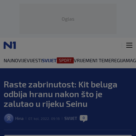
Oglas
NAJNOVIJE
VIJESTI
SVIJET
VRIJEME
N1 TEME
REGIJA
MAG
Raste zabrinutost: Kit beluga
odbija hranu nakon što je
zalutao u rijeku Seinu
0
Hina
SVIJET
07. kol. 2022. 09:16
|
|
|