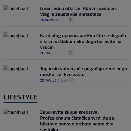
Izvanredno otkriće: Aktivni sastojak
Viagre zaustavlja metastaze
2
ZNANOST
6. kol.
|
|
Kardiolog upozorava: Evo što se događa
s krvnim tlakom ako dugo boravite na
vrućini
0
ZDRAVLJE
5. kol.
|
|
Toplinski valovi jače pogađaju žene nego
muškarce. Evo zašto
1
ZDRAVLJE
3. kol.
|
|
LIFESTYLE
Zaboravite skupa sredstva:
Profesionalna čistačica tvrdi da za
blistave podove trebate samo dva
sastojka