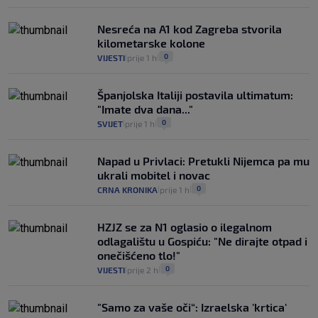
Nesreća na A1 kod Zagreba stvorila
kilometarske kolone
0
VIJESTI
prije 1 h
|
|
Španjolska Italiji postavila ultimatum:
"Imate dva dana..."
0
SVIJET
prije 1 h
|
|
Napad u Privlaci: Pretukli Nijemca pa mu
ukrali mobitel i novac
0
CRNA KRONIKA
prije 1 h
|
|
HZJZ se za N1 oglasio o ilegalnom
odlagalištu u Gospiću: "Ne dirajte otpad i
onečišćeno tlo!"
0
VIJESTI
prije 2 h
|
|
"Samo za vaše oči“: Izraelska 'krtica'