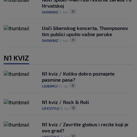
Hrvatskoj
0
SHOWBIZ
3. kol.
|
|
Uoči šibenskog koncerta, Thompsonov
tim publici uputio važne poruke
4
SHOWBIZ
3. kol.
|
|
N1 KVIZ
N1 kviz / Koliko dobro poznajete
pasmine pasa?
0
LJUBIMCI
13. lip.
|
|
N1 kviz / Rock & Roll
0
LIFESTYLE
8. lip.
|
|
N1 kviz / Zavrtite globus i recite koji je
ovo grad?
0
LIFESTYLE
2. lip.
|
|