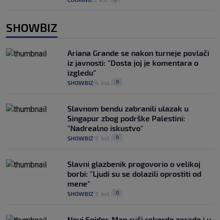
SHOWBIZ
Ariana Grande se nakon turneje povlači
iz javnosti: "Dosta joj je komentara o
izgledu"
0
SHOWBIZ
4. kol.
|
|
Slavnom bendu zabranili ulazak u
Singapur zbog podrške Palestini:
"Nadrealno iskustvo"
0
SHOWBIZ
3. kol.
|
|
Slavni glazbenik progovorio o velikoj
borbi: "Ljudi su se dolazili oprostiti od
mene"
0
SHOWBIZ
3. kol.
|
|
Novi Spider-Man ruši rekorde zarade i u