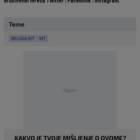
društvenih mreža
Twitter
|
Facebook
|
Instagram
.
Teme
BELUGA KIT
KIT
Oglas
KAKVO JE TVOJE MIŠLJENJE O OVOME?