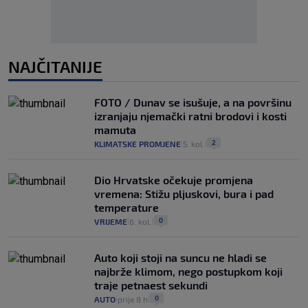
NAJČITANIJE
FOTO / Dunav se isušuje, a na površinu
izranjaju njemački ratni brodovi i kosti
mamuta
2
KLIMATSKE PROMJENE
5. kol.
|
|
Dio Hrvatske očekuje promjena
vremena: Stižu pljuskovi, bura i pad
temperature
0
VRIJEME
6. kol.
|
|
Auto koji stoji na suncu ne hladi se
najbrže klimom, nego postupkom koji
traje petnaest sekundi
0
AUTO
prije 8 h
|
|