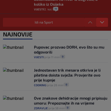
koliko iz Osijeka
14
VIJESTI
2. kol.
|
|
"Kći je otišla na more, a zaboravila
zdravstvenu iskaznicu". Kakva su prava
Idi na Sport
pacijenata izvan mjesta prebivališta?
1
VIJESTI
1. kol.
NAJNOVIJE
|
|
Kako spriječiti nasilje? "Tako da glavni
junaci naših priča budu oni koji pomažu,
Pupovac prozvao DORH, evo što su mu
a ne oni koji su pobijedili nekoga"
odgovorili
2
VIJESTI
30. srp.
|
|
0
VIJESTI
prije 11 min
|
|
Jednostavan trik mesara otkriva je li
piletina doista svježa: Provjerite ovo
prije kupnje
0
COOKING
prije 26 min
|
|
Ove znakove dehidracije mnogi pripisuju
umoru: Prepoznajte ih na vrijeme
0
ZDRAVLJE
prije 58 min
|
|