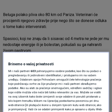
Beluga polako pliva oko 80 km od Pariza. Veterinari će
procijeniti njegovo zdravlje prije nego što se donese odluka
o tome kako intervenirati.
Spasioci, koji ne znaju da li sisavac od 4 metra ne jede jer mu
nedostaje energije ili je bolestan, pokušali su ga nahraniti
živom pastrvom.
"Nije se činilo previše zainteresiranim", rekla je novinarima
Brinemo o vašoj privatnosti
Isabelle Dorliat-Pouzet, dužnosnica departmana Eure.
Mi i naši partneri
603
pohranjujemo osobne podatke, kao što su podaci o
pregledavanju ili jedinstveni identifikatori, i pristupamo im na vašem
uređaju. Odabirom opcije Prihvaćam omogućit ćete tehnologije praćenja
Kit je odlutao daleko od svog prirodnog staništa. Potpuno
koje podržavaju svrhe za čije pružanje mi i naši partneri obrađujemo
bijele beluge obično žive u Arktičkom i subarktičkim
podatke. Ako su alati za praćenje onemogućeni, određeni sadržaj i oglasi
oceanima, iako je poznato da ponekad zalaze i u južnije vode
koje vidite možda više neće biti toliko relevantni za vas. Možete se vratiti
na ovaj izbornik kako biste izmijenili svoje odabire ili povukli pristanak u
i mogu kratko vrijeme preživjeti u slatkoj vodi.
bilo kojem trenutku klikom na Upravljaj postavkama poveznicu pri dnu
web-stranice [ili plutajuće ikone u donjem lijevom kutu web stranice, ako
je primjenjivo]. Vaši će se odabiri primijeniti kako je opisano u dijelu Web-
Krajem svibnja, mlada ženka orka koja je bila pogođena