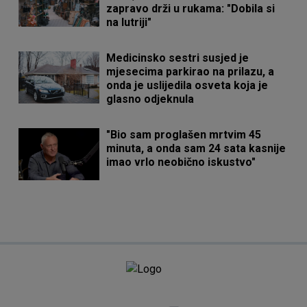
zapravo drži u rukama: "Dobila si
na lutriji"
Medicinsko sestri susjed je
mjesecima parkirao na prilazu, a
onda je uslijedila osveta koja je
glasno odjeknula
"Bio sam proglašen mrtvim 45
minuta, a onda sam 24 sata kasnije
imao vrlo neobično iskustvo"