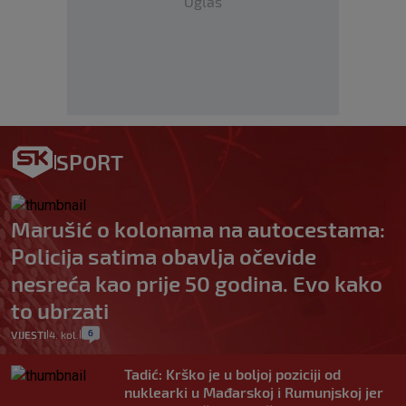
Oglas
SPORT
Marušić o kolonama na autocestama:
Policija satima obavlja očevide
nesreća kao prije 50 godina. Evo kako
to ubrzati
6
VIJESTI
4. kol.
|
|
Tadić: Krško je u boljoj poziciji od
nuklearki u Mađarskoj i Rumunjskoj jer