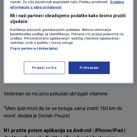
mjesto. Za više pojedinosti pogledajte našu Politiku privatnosti.
Dodatne
metkom u glavu te je zalutala u Seineu uginula je. Udruga Sea
informacije o vašoj privatnosti
Shepherd obećala je 10.000 eura za informaciju tko je pucao
Mi i naši partneri obrađujemo podatke kako bismo pružili
u orku.
sljedeće:
Korištenje preciznih geolokacijskih podataka. Aktivno skeniranje
karakteristika uređaja za identifikaciju. Pohrana i/ili pristup podacima na
Nije donesena odluka o tome kako belugu vratiti u ocean,
uređaju. Personalizirano oglašavanje i sadržaj, mjerenje oglašavanja i
rekla je Dorliat-Pouzet.
sadržaja, uvidi u publiku i razvoj usluga.
Popis partnera (dobavljača)
Jedna je mogućnost da ga se pokuša odvesti natrag u
otvorenu vodu. Druga je da ga se izvadi iz rijeke i
Prikaži svrhe
Prihvaćam
transportira, iako je Dorliat-Pouzet rekla da nije jasno je li kit
dovoljno jak za tako opasnu operaciju.
Veterinari će mu prvo pokušati ubrizgati vitamine.
"Malo ljudi misli da će se beluga sama vratiti 160 km do
mora", dodala je Dorliat-Pouzet.
N1 pratite putem aplikacija za
Android
|
iPhone/iPad
i