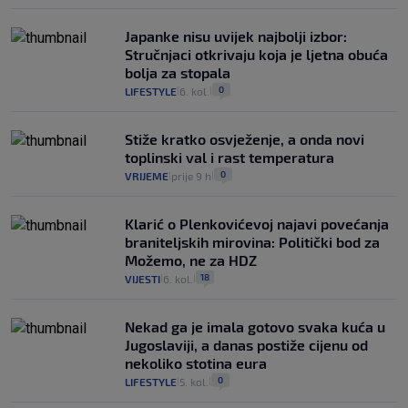
Japanke nisu uvijek najbolji izbor:
Stručnjaci otkrivaju koja je ljetna obuća
bolja za stopala
0
LIFESTYLE
6. kol.
|
|
Stiže kratko osvježenje, a onda novi
toplinski val i rast temperatura
0
VRIJEME
prije 9 h
|
|
Klarić o Plenkovićevoj najavi povećanja
braniteljskih mirovina: Politički bod za
Možemo, ne za HDZ
18
VIJESTI
6. kol.
|
|
Nekad ga je imala gotovo svaka kuća u
Jugoslaviji, a danas postiže cijenu od
nekoliko stotina eura
0
LIFESTYLE
5. kol.
|
|