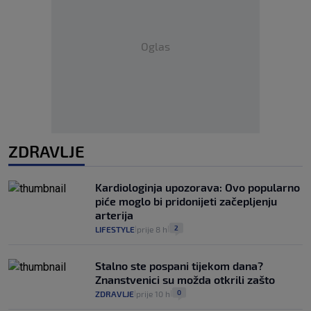
Oglas
ZDRAVLJE
Kardiologinja upozorava: Ovo popularno
piće moglo bi pridonijeti začepljenju
arterija
2
LIFESTYLE
prije 8 h
|
|
Stalno ste pospani tijekom dana?
Znanstvenici su možda otkrili zašto
0
ZDRAVLJE
prije 10 h
|
|