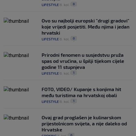
0
LIFESTYLE
6. kol.
|
|
Ovo su najbolji europski "drugi gradovi"
koje vrijedi posjetiti. Među njima i jedan
hrvatski
0
LIFESTYLE
6. kol.
|
|
Prirodni fenomen u susjedstvu pruža
spas od vrućina, u špilji tijekom cijele
godine 11 stupnjeva
1
LIFESTYLE
6. kol.
|
|
FOTO, VIDEO/ Kupanje s konjima hit
među turistima na hrvatskoj obali
1
LIFESTYLE
6. kol.
|
|
Ovaj grad proglašen je kulinarskom
prijestolnicom svijeta, a nije daleko od
Hrvatske
0
COOKING
5. kol.
|
|