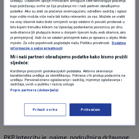
uređaju. Odabirom opcije Prihvaćam omogućit ćete tehnologije praćenja
koje podržavaju svrhe za čije pružanje mi i naši partneri obrađujemo
tvrtka planira pokrenuti izravne veze između
podatke. Ako su alati za praćenje onemogućeni, određeni sadržaj i oglasi
Poljske i Hrvatske, a moguće je i produžiti trasu
koje vidite možda više neće biti toliko relevantni za vas. Možete se vratiti
na ovaj izbornik kako biste izmijenili svoje odabire ili povukli pristanak u
vlaka IC Sobieski koji trenutno vozi do Beča.
bilo kojem trenutku klikom na Upravljaj postavkama poveznicu pri dnu
web-stranice [ili plutajuće ikone u donjem lijevom kutu web stranice, ako
Naglasio je da pokretanje takve veze zahtijeva
je primjenjivo]. Vaši će se odabiri primijeniti kako je opisano u dijelu Web-
mjesto. Za više pojedinosti pogledajte našu Politiku privatnosti.
Dodatne
međunarodne aranžmane, zbog čega tvrtka
informacije o vašoj privatnosti
provodi pregovore s češkim, austrijskim,
Mi i naši partneri obrađujemo podatke kako bismo pružili
sljedeće:
slovenskim i hrvatskim partnerima, prenosi
Korištenje preciznih geolokacijskih podataka. Aktivno skeniranje
karakteristika uređaja za identifikaciju. Pohrana i/ili pristup podacima na
Novi list.
uređaju. Personalizirano oglašavanje i sadržaj, mjerenje oglašavanja i
sadržaja, uvidi u publiku i razvoj usluga.
Popis partnera (dobavljača)
"Moći ćemo dati više detalja nakon završetka
ovih razgovora", dodao je glasnogovornik ovog
Prikaži svrhe
Prihvaćam
željezničkog prijevoznika.
PKP Intercity je, naime, podružnica državnog