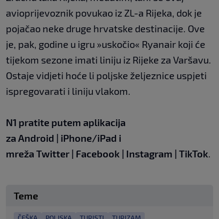
avioprijevoznik povukao iz ZL-a Rijeka, dok je
pojačao neke druge hrvatske destinacije. Ove
je, pak, godine u igru »uskočio« Ryanair koji će
tijekom sezone imati liniju iz Rijeke za Varšavu.
Ostaje vidjeti hoće li poljske željeznice uspjeti
ispregovarati i liniju vlakom.
N1 pratite putem aplikacija
za
Android
|
iPhone/iPad
i
mreža
Twitter
|
Facebook
|
Instagram
|
TikTok
.
Teme
ČEŠKA
POLJSKA
TURISTI
TURIZAM