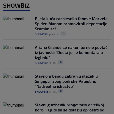
SHOWBIZ
Bijela kuća razbjesnila fanove Marvela,
Spider-Manom promovirali deportacije:
Sramim se!
0
SHOWBIZ
prije 3 h
|
|
Ariana Grande se nakon turneje povlači
iz javnosti: "Dosta joj je komentara o
izgledu"
0
SHOWBIZ
4. kol.
|
|
Slavnom bendu zabranili ulazak u
Singapur zbog podrške Palestini:
"Nadrealno iskustvo"
0
SHOWBIZ
3. kol.
|
|
Slavni glazbenik progovorio o velikoj
borbi: "Ljudi su se dolazili oprostiti od