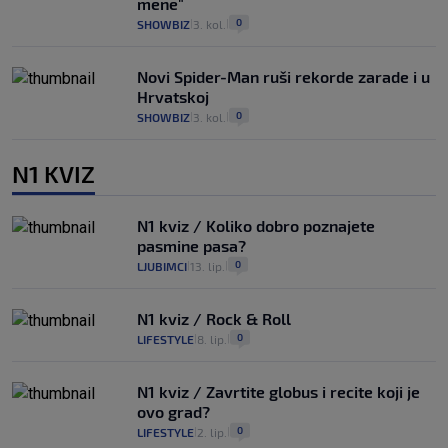
mene"
0
SHOWBIZ
3. kol.
|
|
Novi Spider-Man ruši rekorde zarade i u
Hrvatskoj
0
SHOWBIZ
3. kol.
|
|
N1 KVIZ
N1 kviz / Koliko dobro poznajete
pasmine pasa?
0
LJUBIMCI
13. lip.
|
|
N1 kviz / Rock & Roll
0
LIFESTYLE
8. lip.
|
|
N1 kviz / Zavrtite globus i recite koji je
ovo grad?
0
LIFESTYLE
2. lip.
|
|