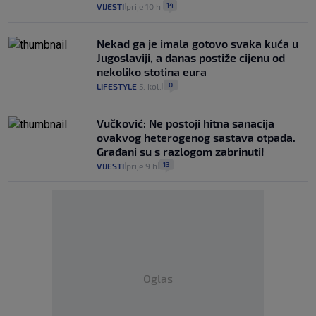
14
VIJESTI
prije 10 h
|
|
Nekad ga je imala gotovo svaka kuća u
Jugoslaviji, a danas postiže cijenu od
nekoliko stotina eura
0
LIFESTYLE
5. kol.
|
|
Vučković: Ne postoji hitna sanacija
ovakvog heterogenog sastava otpada.
Građani su s razlogom zabrinuti!
13
VIJESTI
prije 9 h
|
|
Oglas