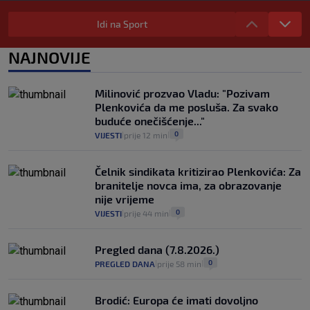
"Kći je otišla na more, a zaboravila
zdravstvenu iskaznicu". Kakva su prava
Idi na Sport
pacijenata izvan mjesta prebivališta?
1
VIJESTI
1. kol.
NAJNOVIJE
|
|
Kako spriječiti nasilje? "Tako da glavni
junaci naših priča budu oni koji pomažu,
Milinović prozvao Vladu: "Pozivam
a ne oni koji su pobijedili nekoga"
Plenkovića da me posluša. Za svako
2
VIJESTI
30. srp.
|
|
buduće onečišćenje..."
0
VIJESTI
prije 12 min
|
|
Čelnik sindikata kritizirao Plenkovića: Za
branitelje novca ima, za obrazovanje
nije vrijeme
0
VIJESTI
prije 44 min
|
|
Pregled dana (7.8.2026.)
0
PREGLED DANA
prije 58 min
|
|
Brodić: Europa će imati dovoljno