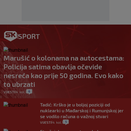
SPORT
Marušić o kolonama na autocestama:
Policija satima obavlja očevide
nesreća kao prije 50 godina. Evo kako
to ubrzati
6
VIJESTI
4. kol.
|
|
Tadić: Krško je u boljoj poziciji od
nuklearki u Mađarskoj i Rumunjskoj jer
se vodilo računa o važnoj stvari
5
VIJESTI
4. kol.
|
|