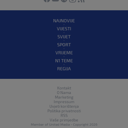
NAJNOVIJE
VIJESTI
SVIJET
SPORT
VRIJEME
N1 TEME
REGIJA
Kontakt
O Nama
Marketing
Impressum
Uvjeti korištenja
Politika privatnosti
RSS
Vaše primjedbe
Member of
United Media
- Copyright 2026