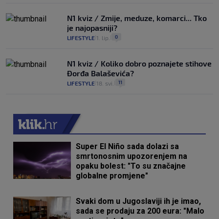
N1 kviz / Zmije, meduze, komarci... Tko
je najopasniji?
0
LIFESTYLE
1. lip.
|
|
N1 kviz / Koliko dobro poznajete stihove
Đorđa Balaševića?
11
LIFESTYLE
18. svi.
|
|
Super El Niño sada dolazi sa
smrtonosnim upozorenjem na
opaku bolest: "To su značajne
globalne promjene"
Svaki dom u Jugoslaviji ih je imao,
sada se prodaju za 200 eura: "Malo