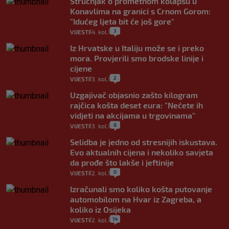
Stručnjak o prometnom kolapsu u
Konavlima na granici s Crnom Gorom:
"Idućeg ljeta bit će još gore"
3
VIJESTI
4. kol.
|
|
Iz Hrvatske u Italiju može se i preko
mora. Provjerili smo brodske linije i
cijene
2
VIJESTI
3. kol.
|
|
Uzgajivač objasnio zašto kilogram
rajčica košta deset eura: "Nećete ih
vidjeti na akcijama u trgovinama"
8
VIJESTI
3. kol.
|
|
Selidba je jedno od stresnijih iskustava.
Evo aktualnih cijena i nekoliko savjeta
da prođe što lakše i jeftinije
0
VIJESTI
2. kol.
|
|
Izračunali smo koliko košta putovanje
automobilom na Hvar iz Zagreba, a
koliko iz Osijeka
14
VIJESTI
2. kol.
|
|