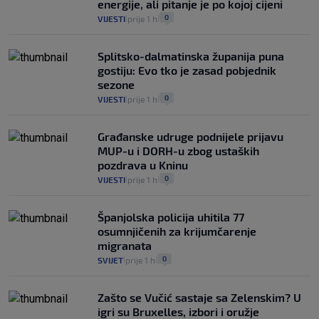
energije, ali pitanje je po kojoj cijeni
0
VIJESTI
prije 1 h
|
|
Splitsko-dalmatinska županija puna
gostiju: Evo tko je zasad pobjednik
sezone
0
VIJESTI
prije 1 h
|
|
Građanske udruge podnijele prijavu
MUP-u i DORH-u zbog ustaških
pozdrava u Kninu
0
VIJESTI
prije 1 h
|
|
Španjolska policija uhitila 77
osumnjičenih za krijumčarenje
migranata
0
SVIJET
prije 1 h
|
|
Zašto se Vučić sastaje sa Zelenskim? U
igri su Bruxelles, izbori i oružje