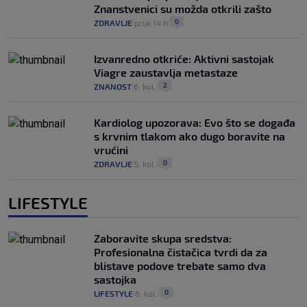
Znanstvenici su možda otkrili zašto
0
ZDRAVLJE
prije 14 h
|
|
Izvanredno otkriće: Aktivni sastojak
Viagre zaustavlja metastaze
2
ZNANOST
6. kol.
|
|
Kardiolog upozorava: Evo što se događa
s krvnim tlakom ako dugo boravite na
vrućini
0
ZDRAVLJE
5. kol.
|
|
LIFESTYLE
Zaboravite skupa sredstva:
Profesionalna čistačica tvrdi da za
blistave podove trebate samo dva
sastojka
0
LIFESTYLE
6. kol.
|
|