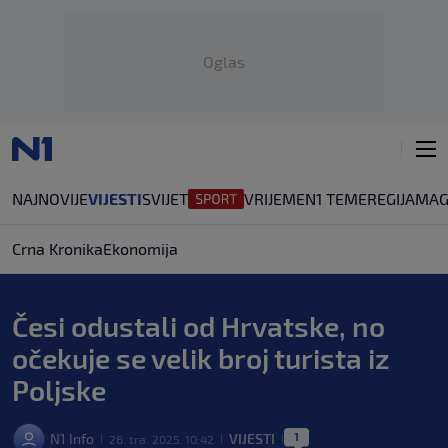
Oglas
NAJNOVIJE
VIJESTI
SVIJET
VRIJEME
N1 TEME
REGIJA
MAG
Crna Kronika
Ekonomija
Česi odustali od Hrvatske, no
očekuje se velik broj turista iz
Poljske
1
N1 Info
VIJESTI
28. tra. 2025. 10:42
|
|
|