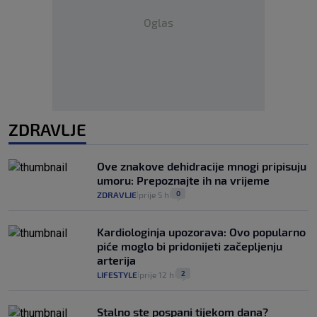
Oglas
ZDRAVLJE
Ove znakove dehidracije mnogi pripisuju
umoru: Prepoznajte ih na vrijeme
0
ZDRAVLJE
prije 5 h
|
|
Kardiologinja upozorava: Ovo popularno
piće moglo bi pridonijeti začepljenju
arterija
2
LIFESTYLE
prije 12 h
|
|
Stalno ste pospani tijekom dana?