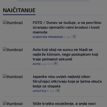
NAJČITANIJE
FOTO / Dunav se isušuje, a na površinu
izranjaju njemački ratni brodovi i kosti
mamuta
2
KLIMATSKE PROMJENE
5. kol.
|
|
Auto koji stoji na suncu ne hladi se
najbrže klimom, nego postupkom koji
traje petnaest sekundi
0
AUTO
prije 12 h
|
|
Japanke nisu uvijek najbolji izbor:
Stručnjaci otkrivaju koja je ljetna obuća
bolja za stopala
0
LIFESTYLE
6. kol.
|
|
Stiže kratko osvježenje, a onda novi