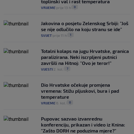
toplinski val i rast temperatura
0
VRIJEME
prije 13 h
|
|
Jakovina o posjetu Zelenskog Srbiji: "Još
se nije odlučilo na koju stranu se ide"
1
SVIJET
prije 11 h
|
|
Totalni kolaps na jugu Hrvatske, granica
paralizirana. Neki iscrpljeni putnici
završili na Hitnoj: "Ovo je teror!"
7
VIJESTI
2. kol.
|
|
Dio Hrvatske očekuje promjena
vremena: Stižu pljuskovi, bura i pad
temperature
0
VRIJEME
6. kol.
|
|
Pupovac sazvao izvanrednu
konferenciju, prikazan i video iz Knina:
"Zašto DORH ne poduzima mjere?"