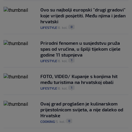
Ovo su najbolji europski "drugi gradovi"
koje vrijedi posjetiti. Među njima i jedan
hrvatski
0
LIFESTYLE
6. kol.
|
|
Prirodni fenomen u susjedstvu pruža
spas od vrućina, u špilji tijekom cijele
godine 11 stupnjeva
1
LIFESTYLE
6. kol.
|
|
FOTO, VIDEO/ Kupanje s konjima hit
među turistima na hrvatskoj obali
1
LIFESTYLE
6. kol.
|
|
Ovaj grad proglašen je kulinarskom
prijestolnicom svijeta, a nije daleko od
Hrvatske
0
COOKING
5. kol.
|
|