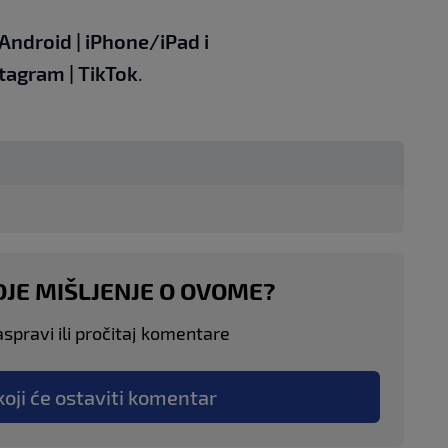
Android
|
iPhone/iPad
i
stagram
|
TikTok
.
OJE MIŠLJENJE O OVOME?
aspravi ili pročitaj komentare
koji će ostaviti komentar