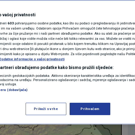
me sve bliže
MAGAZIN
N1 KOMENTAR
 vašoj privatnosti
lovima zemlje prijeti
rtneri
603
pohranjujemo osobne podatke, kao što su podaci o pregledavanju ili jedinstveni 
KOLUMNE
o im na vašem uređaju. Odabirom opcije Prihvaćam omogućit ćete tehnologije praćenja
vrhe za čije pružanje mi i naši partneri obrađujemo podatke. Ako su alati za praćenje
žaj i oglasi koje vidite možda više neće biti toliko relevantni za vas. Možete se vratiti n
N1(DIS)INFO
zmijenili svoje odabire ili povukli pristanak u bilo kojem trenutku klikom na Upravljaj p
i dnu web-stranice [ili plutajuće ikone u donjem lijevom kutu web stranice, ako je primje
0
VIJESTI
komentara
|
KLIMATSKE PROMJENE
rimijeniti kako je opisano u dijelu Web-mjesto. Za više pojedinosti pogledajte našu Politi
Dodatne informacije o vašoj privatnosti
FOTO
 partneri obrađujemo podatke kako bismo pružili sljedeće:
Više
reciznih geolokacijskih podataka. Aktivno skeniranje karakteristika uređaja za identifika
p podacima na uređaju. Personalizirano oglašavanje i sadržaj, mjerenje oglašavanja i sadr
VIDEO
zvoj usluga.
era (dobavljača)
Prikaži svrhe
Prihvaćam