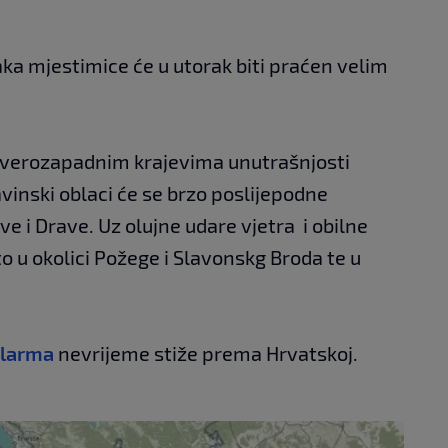
ka mjestimice će u utorak biti praćen velim
jeverozapadnim krajevima unutrašnjosti
vinski oblaci će se brzo poslijepodne
e i Drave. Uz olujne udare vjetra i obilne
o u okolici Požege i Slavonskg Broda te u
Alarma
nevrijeme stiže prema Hrvatskoj.