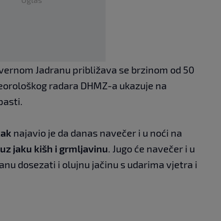
vernom Jadranu približava se brzinom od 50
 meorološkog radara DHMZ-a ukazuje na
pasti.
ćak
najavio je da danas navečer i u noći na
z jaku kišh i grmljavinu
. Jugo će navečer i u
anu dosezati i olujnu jačinu s udarima vjetra i