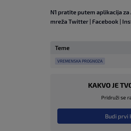
N1 pratite putem aplikacija za
mreža
Twitter
|
Facebook
|
In
Teme
VREMENSKA PROGNOZA
KAKVO JE TV
Pridruži se r
Budi prvi 