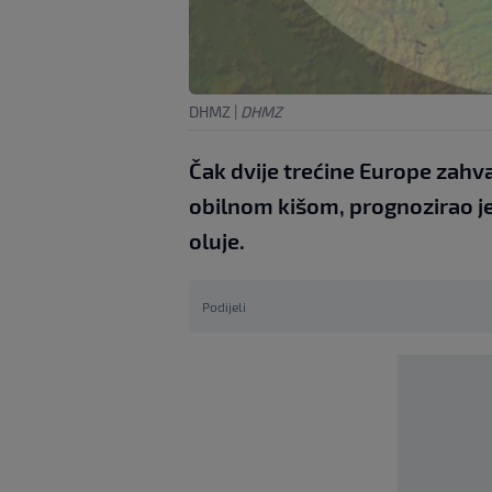
DHMZ
|
DHMZ
Čak dvije trećine Europe zahva
obilnom kišom, prognozirao je
oluje.
Podijeli