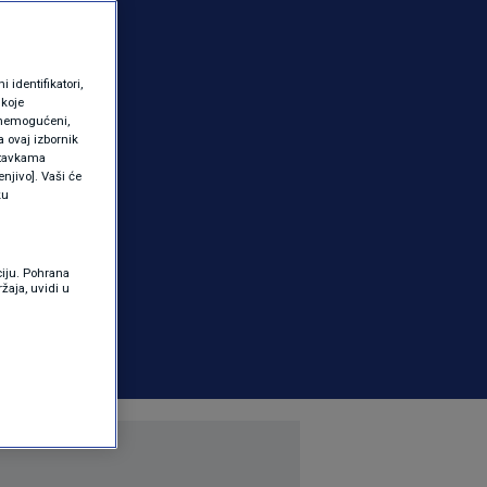
identifikatori,
 koje
 onemogućeni,
a ovaj izbornik
ostavkama
njivo]. Vaši će
ku
ciju. Pohrana
žaja, uvidi u