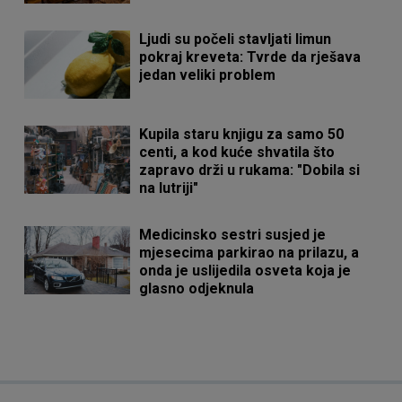
Ljudi su počeli stavljati limun
pokraj kreveta: Tvrde da rješava
jedan veliki problem
Kupila staru knjigu za samo 50
centi, a kod kuće shvatila što
zapravo drži u rukama: "Dobila si
na lutriji"
Medicinsko sestri susjed je
mjesecima parkirao na prilazu, a
onda je uslijedila osveta koja je
glasno odjeknula