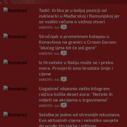
Tadić: Krško je u boljoj poziciji od
nuklearki u Mađarskoj i Rumunjskoj jer
se vodilo računa o važnoj stvari
5
VIJESTI
4. kol.
|
|
Stručnjak o prometnom kolapsu u
Konavlima na granici s Crnom Gorom:
"Idućeg ljeta bit će još gore"
3
VIJESTI
4. kol.
|
|
Iz Hrvatske u Italiju može se i preko
mora. Provjerili smo brodske linije i
cijene
2
VIJESTI
3. kol.
|
|
Uzgajivač objasnio zašto kilogram
rajčica košta deset eura: "Nećete ih
vidjeti na akcijama u trgovinama"
8
VIJESTI
3. kol.
|
|
Selidba je jedno od stresnijih iskustava.
Evo aktualnih cijena i nekoliko savjeta
da prođe što lakše i jeftinije