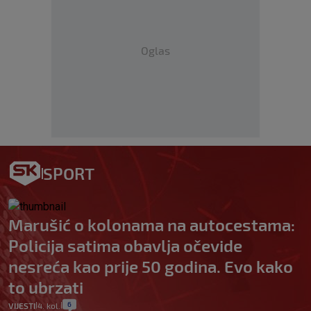
Oglas
SPORT
Marušić o kolonama na autocestama:
Policija satima obavlja očevide
nesreća kao prije 50 godina. Evo kako
to ubrzati
6
VIJESTI
4. kol.
|
|