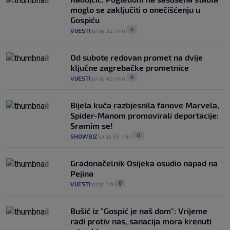
moglo se zaključiti o onečišćenju u
Gospiću
0
VIJESTI
prije 32 min
|
|
Od subote redovan promet na dvije
ključne zagrebačke prometnice
0
VIJESTI
prije 49 min
|
|
Bijela kuća razbjesnila fanove Marvela,
Spider-Manom promovirali deportacije:
Sramim se!
0
SHOWBIZ
prije 59 min
|
|
Gradonačelnik Osijeka osudio napad na
Pejina
0
VIJESTI
prije 1 h
|
|
Bušić iz "Gospić je naš dom": Vrijeme
radi protiv nas, sanacija mora krenuti