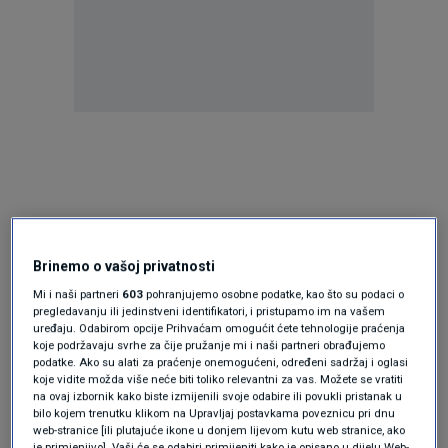
Brinemo o vašoj privatnosti
Mi i naši partneri
603
pohranjujemo osobne podatke, kao što su podaci o
pregledavanju ili jedinstveni identifikatori, i pristupamo im na vašem
uređaju. Odabirom opcije Prihvaćam omogućit ćete tehnologije praćenja
koje podržavaju svrhe za čije pružanje mi i naši partneri obrađujemo
podatke. Ako su alati za praćenje onemogućeni, određeni sadržaj i oglasi
koje vidite možda više neće biti toliko relevantni za vas. Možete se vratiti
na ovaj izbornik kako biste izmijenili svoje odabire ili povukli pristanak u
bilo kojem trenutku klikom na Upravljaj postavkama poveznicu pri dnu
web-stranice [ili plutajuće ikone u donjem lijevom kutu web stranice, ako
je primjenjivo]. Vaši će se odabiri primijeniti kako je opisano u dijelu Web-