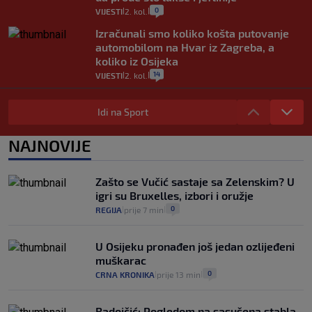
0
VIJESTI
2. kol.
|
|
Izračunali smo koliko košta putovanje
automobilom na Hvar iz Zagreba, a
koliko iz Osijeka
14
VIJESTI
2. kol.
|
|
"Kći je otišla na more, a zaboravila
zdravstvenu iskaznicu". Kakva su prava
Idi na Sport
pacijenata izvan mjesta prebivališta?
1
VIJESTI
1. kol.
NAJNOVIJE
|
|
Kako spriječiti nasilje? "Tako da glavni
junaci naših priča budu oni koji pomažu,
Zašto se Vučić sastaje sa Zelenskim? U
a ne oni koji su pobijedili nekoga"
igri su Bruxelles, izbori i oružje
2
VIJESTI
30. srp.
|
|
0
REGIJA
prije 7 min
|
|
U Osijeku pronađen još jedan ozlijeđeni
muškarac
0
CRNA KRONIKA
prije 13 min
|
|
Radojčić: Pogledom na sasušena stabla