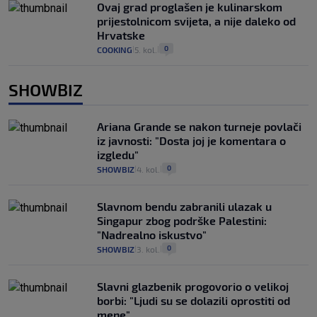
Ovaj grad proglašen je kulinarskom
prijestolnicom svijeta, a nije daleko od
Hrvatske
0
COOKING
5. kol.
|
|
SHOWBIZ
Ariana Grande se nakon turneje povlači
iz javnosti: "Dosta joj je komentara o
izgledu"
0
SHOWBIZ
4. kol.
|
|
Slavnom bendu zabranili ulazak u
Singapur zbog podrške Palestini:
"Nadrealno iskustvo"
0
SHOWBIZ
3. kol.
|
|
Slavni glazbenik progovorio o velikoj
borbi: "Ljudi su se dolazili oprostiti od
mene"