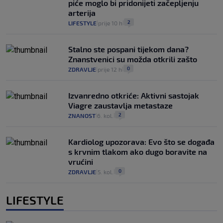
piće moglo bi pridonijeti začepljenju
arterija
2
LIFESTYLE
prije 10 h
|
|
Stalno ste pospani tijekom dana?
Znanstvenici su možda otkrili zašto
0
ZDRAVLJE
prije 12 h
|
|
Izvanredno otkriće: Aktivni sastojak
Viagre zaustavlja metastaze
2
ZNANOST
6. kol.
|
|
Kardiolog upozorava: Evo što se događa
s krvnim tlakom ako dugo boravite na
vrućini
0
ZDRAVLJE
5. kol.
|
|
LIFESTYLE