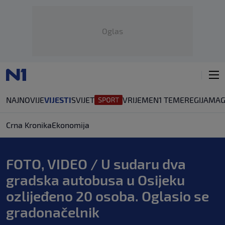
Oglas
NAJNOVIJE
VIJESTI
SVIJET
VRIJEME
N1 TEME
REGIJA
MAG
Crna Kronika
Ekonomija
FOTO, VIDEO / U sudaru dva
gradska autobusa u Osijeku
ozlijeđeno 20 osoba. Oglasio se
gradonačelnik