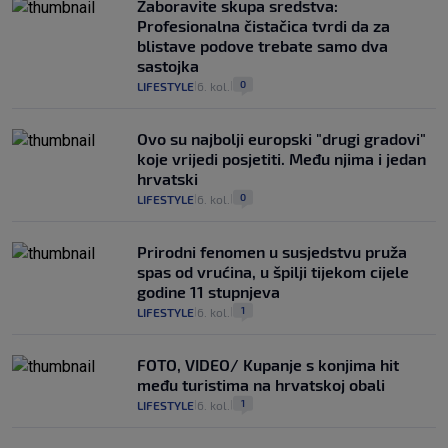
Zaboravite skupa sredstva:
Profesionalna čistačica tvrdi da za
blistave podove trebate samo dva
sastojka
0
LIFESTYLE
6. kol.
|
|
Ovo su najbolji europski "drugi gradovi"
koje vrijedi posjetiti. Među njima i jedan
hrvatski
0
LIFESTYLE
6. kol.
|
|
Prirodni fenomen u susjedstvu pruža
spas od vrućina, u špilji tijekom cijele
godine 11 stupnjeva
1
LIFESTYLE
6. kol.
|
|
FOTO, VIDEO/ Kupanje s konjima hit
među turistima na hrvatskoj obali
1
LIFESTYLE
6. kol.
|
|