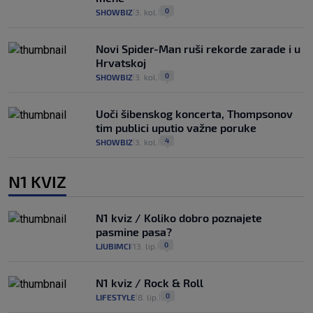
0
SHOWBIZ
3. kol.
|
|
Novi Spider-Man ruši rekorde zarade i u
Hrvatskoj
0
SHOWBIZ
3. kol.
|
|
Uoči šibenskog koncerta, Thompsonov
tim publici uputio važne poruke
4
SHOWBIZ
3. kol.
|
|
N1 KVIZ
N1 kviz / Koliko dobro poznajete
pasmine pasa?
0
LJUBIMCI
13. lip.
|
|
N1 kviz / Rock & Roll
0
LIFESTYLE
8. lip.
|
|