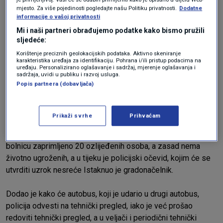
mjesto. Za više pojedinosti pogledajte našu Politiku privatnosti.
Dodatne
informacije o vašoj privatnosti
Mi i naši partneri obrađujemo podatke kako bismo pružili
sljedeće:
Korištenje preciznih geolokacijskih podataka. Aktivno skeniranje
karakteristika uređaja za identifikaciju. Pohrana i/ili pristup podacima na
uređaju. Personalizirano oglašavanje i sadržaj, mjerenje oglašavanja i
sadržaja, uvidi u publiku i razvoj usluga.
Popis partnera (dobavljača)
Prikaži svrhe
Prihvaćam
Prema podatcima Ravnateljstva osječkog KBC-a, u tu je
bolnicu zaprimljeno 20 ozlijeđenih osoba, a zasad nema
životno ugroženih, a u tijeku je policijski očevid, kojim će se
utvrditi uzrok nesreće Istaknuo je gradonačelnik.
Dodao je kako će autobus, koji je udario u drugi autobus,
policija odvesti na tehnički pregled, iako je već prošao
redoviti tehnički pregled, a u veljači i periodični tehnički