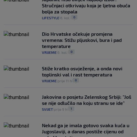
Stručnjaci otkrivaju koja je ljetna obuća
bolja za stopala
0
LIFESTYLE
6. kol.
|
|
Dio Hrvatske očekuje promjena
vremena: Stižu pljuskovi, bura i pad
temperature
0
VRIJEME
6. kol.
|
|
Stiže kratko osvježenje, a onda novi
toplinski val i rast temperatura
0
VRIJEME
prije 11 h
|
|
Jakovina o posjetu Zelenskog Srbiji: "Još
se nije odlučilo na koju stranu se ide"
1
SVIJET
prije 9 h
|
|
Nekad ga je imala gotovo svaka kuća u
Jugoslaviji, a danas postiže cijenu od