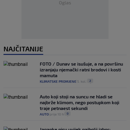
Oglas
NAJČITANIJE
FOTO / Dunav se isušuje, a na površinu
izranjaju njemački ratni brodovi i kosti
mamuta
2
KLIMATSKE PROMJENE
5. kol.
|
|
Auto koji stoji na suncu ne hladi se
najbrže klimom, nego postupkom koji
traje petnaest sekundi
0
AUTO
prije 10 h
|
|
Japanke nisu uvijek najbolji izbor: