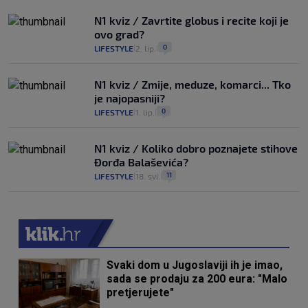
N1 kviz / Zavrtite globus i recite koji je
ovo grad?
0
LIFESTYLE
2. lip.
|
|
N1 kviz / Zmije, meduze, komarci... Tko
je najopasniji?
0
LIFESTYLE
1. lip.
|
|
N1 kviz / Koliko dobro poznajete stihove
Đorđa Balaševića?
11
LIFESTYLE
18. svi.
|
|
Svaki dom u Jugoslaviji ih je imao,
sada se prodaju za 200 eura: "Malo
pretjerujete"