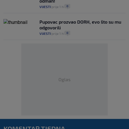
odmah!
0
VIJESTI
prije 1 h
|
|
Pupovac prozvao DORH, evo što su mu
odgovorili
0
VIJESTI
prije 1 h
|
|
Oglas
KOMENTAR TJEDNA