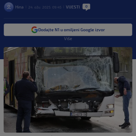
0
Hina
VIJESTI
24. ožu. 2025. 09:45
|
|
|
Dodajte N1 u omiljeni Google izvor
Više