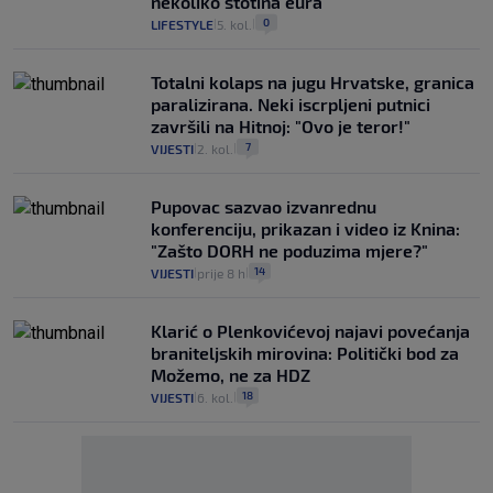
nekoliko stotina eura
0
LIFESTYLE
5. kol.
|
|
Totalni kolaps na jugu Hrvatske, granica
paralizirana. Neki iscrpljeni putnici
završili na Hitnoj: "Ovo je teror!"
7
VIJESTI
2. kol.
|
|
Pupovac sazvao izvanrednu
konferenciju, prikazan i video iz Knina:
"Zašto DORH ne poduzima mjere?"
14
VIJESTI
prije 8 h
|
|
Klarić o Plenkovićevoj najavi povećanja
braniteljskih mirovina: Politički bod za
Možemo, ne za HDZ
18
VIJESTI
6. kol.
|
|