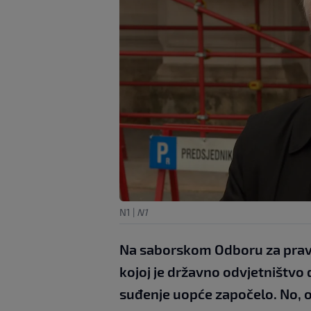
N1
|
N1
Na saborskom Odboru za pravo
kojoj je državno odvjetništvo 
suđenje uopće započelo. No, o