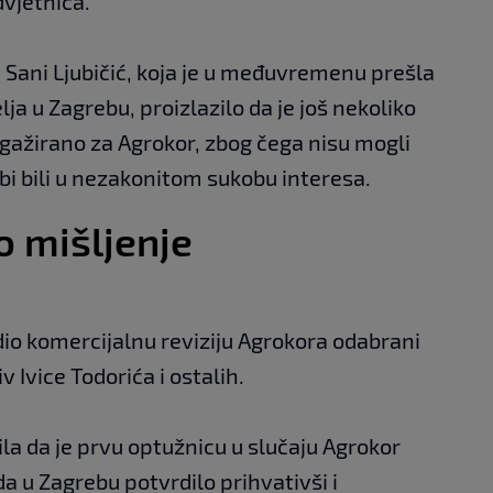
dvjetnica.
ja Sani Ljubičić, koja je u međuvremenu prešla
ja u Zagrebu, proizlazilo da je još nekoliko
ngažirano za Agrokor, zbog čega nisu mogli
 bi bili u nezakonitom sukobu interesa.
o mišljenje
io komercijalnu reviziju Agrokora odabrani
 Ivice Todorića i ostalih.
tila da je prvu optužnicu u slučaju Agrokor
a u Zagrebu potvrdilo prihvativši i