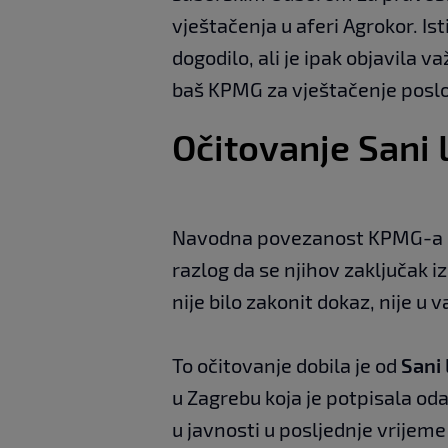
vještačenja u aferi Agrokor. Ist
dogodilo, ali je ipak objavila v
baš KPMG za vještačenje posl
Očitovanje Sani 
Navodna povezanost KPMG-a s 
razlog da se njihov zaključak i
nije bilo zakonit dokaz, nije u v
To očitovanje dobila je od
Sani 
u Zagrebu koja je potpisala od
u javnosti u posljednje vrijeme