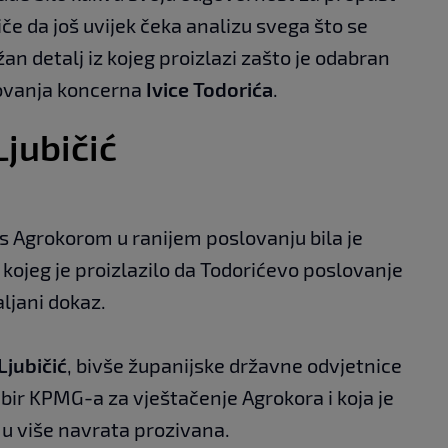
iče da još uvijek čeka analizu svega što se
ažan detalj iz kojeg proizlazi zašto je odabran
ovanja koncerna
Ivice Todorića
.
Ljubičić
Agrokorom u ranijem poslovanju bila je
z kojeg je proizlazilo da Todorićevo poslovanje
aljani dokaz.
Ljubičić
, bivše županijske državne odvjetnice
abir KPMG-a za vještačenje Agrokora i koja je
 u više navrata prozivana.