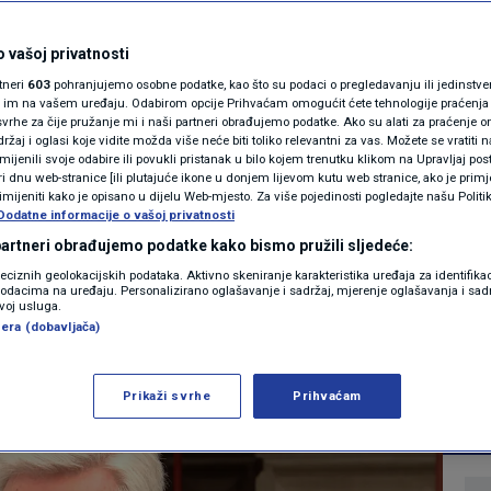
 vještake? Šefica
MAGAZIN
N1 KOMENTAR
 vašoj privatnosti
 zašto su sporni
rtneri
603
pohranjujemo osobne podatke, kao što su podaci o pregledavanju ili jedinstveni 
KOLUMNE
o im na vašem uređaju. Odabirom opcije Prihvaćam omogućit ćete tehnologije praćenja
irali poslovanje
vrhe za čije pružanje mi i naši partneri obrađujemo podatke. Ako su alati za praćenje
žaj i oglasi koje vidite možda više neće biti toliko relevantni za vas. Možete se vratiti n
N1(DIS)INFO
 sve palo na sudu
zmijenili svoje odabire ili povukli pristanak u bilo kojem trenutku klikom na Upravljaj p
i dnu web-stranice [ili plutajuće ikone u donjem lijevom kutu web stranice, ako je primje
KLIMATSKE PROMJENE
rimijeniti kako je opisano u dijelu Web-mjesto. Za više pojedinosti pogledajte našu Politi
Dodatne informacije o vašoj privatnosti
0
6
VIJESTI
komentara
|
|
FOTO
 partneri obrađujemo podatke kako bismo pružili sljedeće:
reciznih geolokacijskih podataka. Aktivno skeniranje karakteristika uređaja za identifika
p podacima na uređaju. Personalizirano oglašavanje i sadržaj, mjerenje oglašavanja i sadr
VIDEO
zvoj usluga.
Više
era (dobavljača)
Prikaži svrhe
Prihvaćam