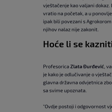
vještačenje kao valjani dokaz. 
vratio na početak, a u ponovlj
ipak bili povezani s Agrokorom
njihov nalaz nije zakonit.
Hoće li se kaznit
Profesorica
Zlata Đurđević
, v
je kako je odlučivanje o vješta
glavna državna odvjetnica zbog
sa svime upoznata.
"Ovdje postoji i odgovornost vj