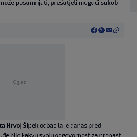
a može posumnjati, prešutjeli mogući sukob
Oglas
ta Hrvoj Šipek
odbacila je danas pred
đe bilo kakvu svoju odgovornost za propast