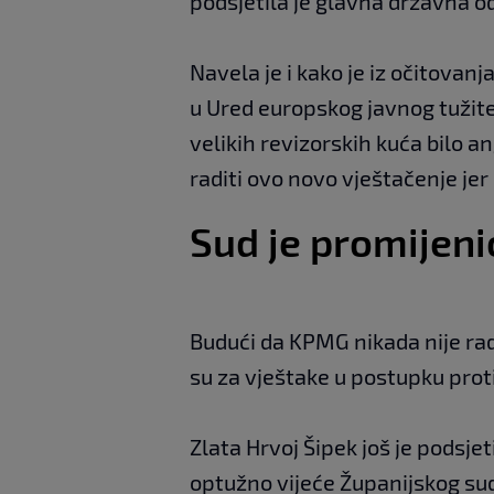
podsjetila je glavna državna o
Navela je i kako je iz očitovan
u Ured europskog javnog tužitel
velikih revizorskih kuća bilo a
raditi ovo novo vještačenje jer
Sud je promijeni
Budući da KPMG nikada nije rad
su za vještake u postupku protiv
Zlata Hrvoj Šipek još je podsje
optužno vijeće Županijskog sud