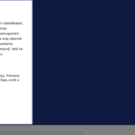
identifikatori,
 koje
 onemogućeni,
a ovaj izbornik
ostavkama
njivo]. Vaši će
ku
ciju. Pohrana
žaja, uvidi u