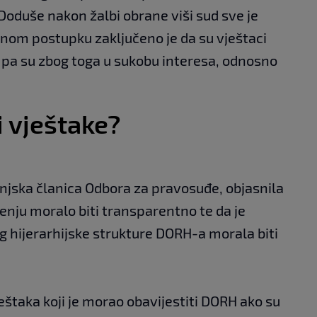
Doduše nakon žalbi obrane viši sud sve je
enom postupku zaključeno je da su vještaci
 pa su zbog toga u sukobu interesa, odnosno
i vještake?
anjska članica Odbora za pravosuđe, objasnila
čenju moralo biti transparentno te da je
 hijerarhijske strukture DORH-a morala biti
eštaka koji je morao obavijestiti DORH ako su