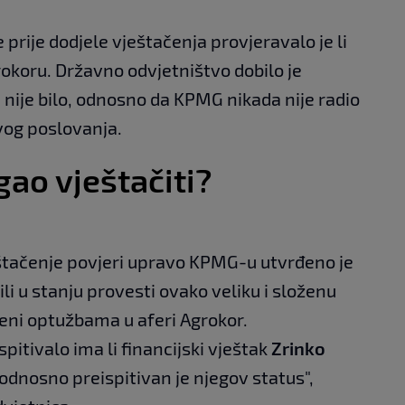
e prije dodjele vještačenja provjeravalo je li
rokoru. Državno odvjetništvo dobilo je
ije bilo, odnosno da KPMG nikada nije radio
vog poslovanja.
ao vještačiti?
eštačenje povjeri upravo KPMG-u utvrđeno je
bili u stanju provesti ovako veliku i složenu
ćeni optužbama u aferi Agrokor.
pitivalo ima li financijski vještak
Zrinko
 odnosno preispitivan je njegov status",