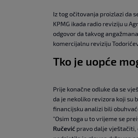
Iz tog očitovanja proizlazi da s
KPMG ikada radio reviziju u Ag
odgovor da takvog angažmana n
komercijalnu reviziju Todoriće
Tko je uopće mog
Prije konačne odluke da se vj
da je nekoliko revizora koji su 
financijsku analizi bili obuhva
"Osim toga u to vrijeme se preis
Ručević
pravo dalje vještačiti,