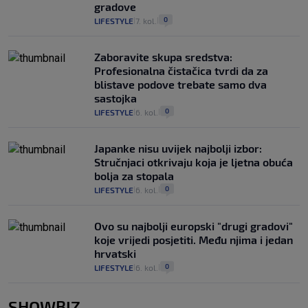
gradove
0
LIFESTYLE
7. kol.
|
|
Zaboravite skupa sredstva:
Profesionalna čistačica tvrdi da za
blistave podove trebate samo dva
sastojka
0
LIFESTYLE
6. kol.
|
|
Japanke nisu uvijek najbolji izbor:
Stručnjaci otkrivaju koja je ljetna obuća
bolja za stopala
0
LIFESTYLE
6. kol.
|
|
Ovo su najbolji europski "drugi gradovi"
koje vrijedi posjetiti. Među njima i jedan
hrvatski
0
LIFESTYLE
6. kol.
|
|
SHOWBIZ