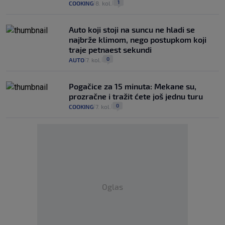
1
COOKING
8. kol.
|
|
Auto koji stoji na suncu ne hladi se
najbrže klimom, nego postupkom koji
traje petnaest sekundi
0
AUTO
7. kol.
|
|
Pogačice za 15 minuta: Mekane su,
prozračne i tražit ćete još jednu turu
0
COOKING
7. kol.
|
|
Oglas