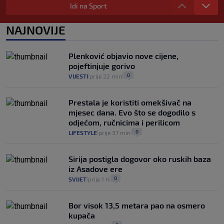
rajčica košta deset eura: "Nećete ih
Idi na Sport
vidjeti na akcijama u trgovinama"
8
VIJESTI
3. kol.
NAJNOVIJE
|
|
Selidba je jedno od stresnijih iskustava.
Evo aktualnih cijena i nekoliko savjeta
Plenković objavio nove cijene,
da prođe što lakše i jeftinije
pojeftinjuje gorivo
0
VIJESTI
2. kol.
|
|
0
VIJESTI
prije 22 min
|
|
Prestala je koristiti omekšivač na
mjesec dana. Evo što se dogodilo s
odjećom, ručnicima i perilicom
0
LIFESTYLE
prije 37 min
|
|
Sirija postigla dogovor oko ruskih baza
iz Asadove ere
0
SVIJET
prije 1 h
|
|
Bor visok 13,5 metara pao na osmero
kupača