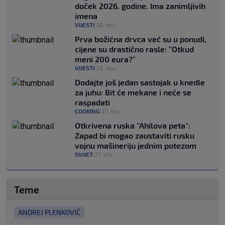
doček 2026. godine. Ima zanimljivih
imena
VIJESTI
28. stu.
|
Prva božićna drvca već su u ponudi,
cijene su drastično rasle: "Otkud
meni 200 eura?"
VIJESTI
28. stu.
|
Dodajte još jedan sastojak u knedle
za juhu: Bit će mekane i neće se
raspadati
COOKING
27. stu.
|
Otkrivena ruska "Ahilova peta":
Zapad bi mogao zaustaviti rusku
vojnu mašineriju jednim potezom
SVIJET
27. stu.
|
Teme
ANDREJ PLENKOVIĆ