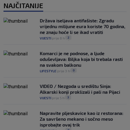
NAJČITANIJE
Država iseljava antifašiste: Zgradu
vrijednu milijune eura koriste 70 godina,
ne znaju hoće li se ikad vratiti
2
VIJESTI
prije 8 h
|
|
Komarci je ne podnose, a ljude
oduševljava: Biljka koja bi trebala rasti
na svakom balkonu
0
LIFESTYLE
prije 3 h
|
|
VIDEO / Nezgoda u središtu Sinja:
Alkarski konji proklizali i pali na Pijaci
3
VIJESTI
prije 5 h
|
|
Napravite pljeskavice kao iz restorana:
Za savršeno mekano i sočno meso
isprobajte ovaj trik