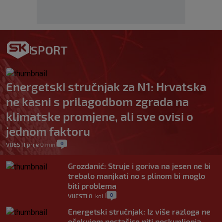
SPORT
Energetski stručnjak za N1: Hrvatska
ne kasni s prilagodbom zgrada na
klimatske promjene, ali sve ovisi o
jednom faktoru
0
VIJESTI
prije 0 min
|
|
Grozdanić: Struje i goriva na jesen ne bi
trebalo manjkati no s plinom bi moglo
biti problema
0
VIJESTI
8. kol.
|
|
Energetski stručnjak: Iz više razloga ne
očekujem nestašice niti poskupljenja