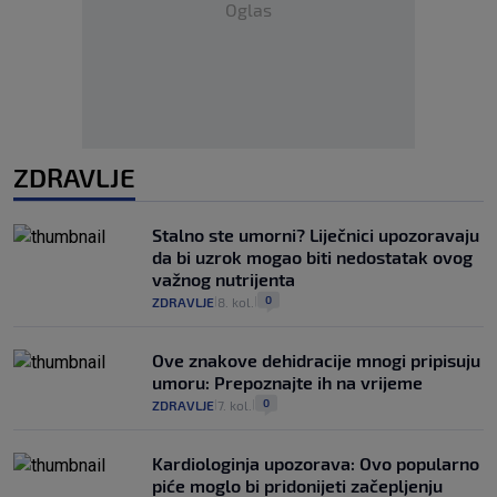
Oglas
ZDRAVLJE
Stalno ste umorni? Liječnici upozoravaju
da bi uzrok mogao biti nedostatak ovog
važnog nutrijenta
0
ZDRAVLJE
8. kol.
|
|
Ove znakove dehidracije mnogi pripisuju
umoru: Prepoznajte ih na vrijeme
0
ZDRAVLJE
7. kol.
|
|
Kardiologinja upozorava: Ovo popularno
piće moglo bi pridonijeti začepljenju