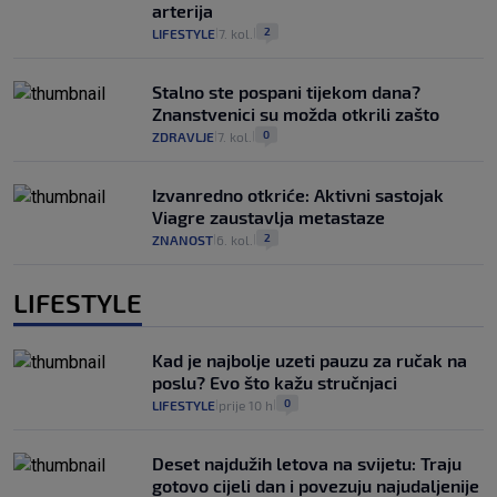
arterija
2
LIFESTYLE
7. kol.
|
|
Stalno ste pospani tijekom dana?
Znanstvenici su možda otkrili zašto
0
ZDRAVLJE
7. kol.
|
|
Izvanredno otkriće: Aktivni sastojak
Viagre zaustavlja metastaze
2
ZNANOST
6. kol.
|
|
LIFESTYLE
Kad je najbolje uzeti pauzu za ručak na
poslu? Evo što kažu stručnjaci
0
LIFESTYLE
prije 10 h
|
|
Deset najdužih letova na svijetu: Traju
gotovo cijeli dan i povezuju najudaljenije