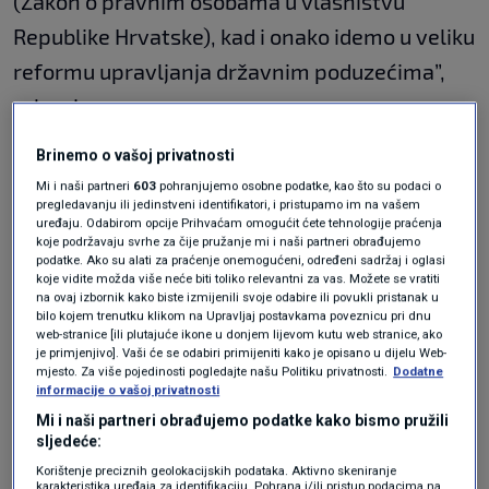
(Zakon o pravnim osobama u vlasništvu
Republike Hrvatske), kad i onako idemo u veliku
reformu upravljanja državnim poduzećima”,
rekao je.
Zadnje mjesece pristupnih pregovora za
Brinemo o vašoj privatnosti
Mi i naši partneri
603
pohranjujemo osobne podatke, kao što su podaci o
članstvo u OECD povezali smo s puno
pregledavanju ili jedinstveni identifikatori, i pristupamo im na vašem
ozbiljnijim, rekao bih kvalitetnim i agilnim
uređaju. Odabirom opcije Prihvaćam omogućit ćete tehnologije praćenja
koje podržavaju svrhe za čije pružanje mi i naši partneri obrađujemo
bavljenjem upravljanjem javnim poduzećima,
podatke. Ako su alati za praćenje onemogućeni, određeni sadržaj i oglasi
koje vidite možda više neće biti toliko relevantni za vas. Možete se vratiti
dodao je te istaknuo kako je to najavljivao već
na ovaj izbornik kako biste izmijenili svoje odabire ili povukli pristanak u
bilo kojem trenutku klikom na Upravljaj postavkama poveznicu pri dnu
duže vrijeme „kao jednu od onih reformi koja
web-stranice [ili plutajuće ikone u donjem lijevom kutu web stranice, ako
je primjenjivo]. Vaši će se odabiri primijeniti kako je opisano u dijelu Web-
treba obilježiti treći mandat”.
mjesto. Za više pojedinosti pogledajte našu Politiku privatnosti.
Dodatne
informacije o vašoj privatnosti
„I ovo su koraci u tom smjeru”, dodao je.
Mi i naši partneri obrađujemo podatke kako bismo pružili
sljedeće:
Neki od „smijenjenih” na dužnosti su duže od
Korištenje preciznih geolokacijskih podataka. Aktivno skeniranje
karakteristika uređaja za identifikaciju. Pohrana i/ili pristup podacima na