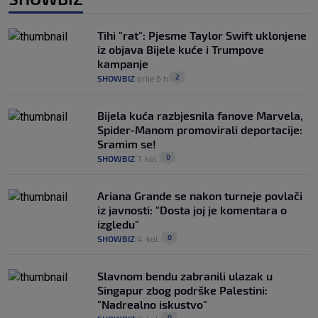
Tihi "rat": Pjesme Taylor Swift uklonjene
iz objava Bijele kuće i Trumpove
kampanje
2
SHOWBIZ
prije 6 h
|
|
Bijela kuća razbjesnila fanove Marvela,
Spider-Manom promovirali deportacije:
Sramim se!
0
SHOWBIZ
7. kol.
|
|
Ariana Grande se nakon turneje povlači
iz javnosti: "Dosta joj je komentara o
izgledu"
0
SHOWBIZ
4. kol.
|
|
Slavnom bendu zabranili ulazak u
Singapur zbog podrške Palestini:
"Nadrealno iskustvo"
0