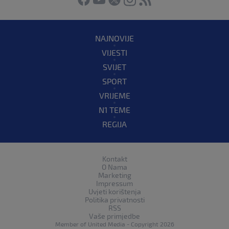
NAJNOVIJE
VIJESTI
SVIJET
SPORT
VRIJEME
N1 TEME
REGIJA
Kontakt
O Nama
Marketing
Impressum
Uvjeti korištenja
Politika privatnosti
RSS
Vaše primjedbe
Member of
United Media
- Copyright 2026