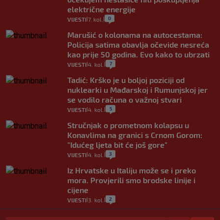
električne energije
0
VIJESTI
7. kol.
|
|
Marušić o kolonama na autocestama:
Policija satima obavlja očevide nesreća
kao prije 50 godina. Evo kako to ubrzati
7
VIJESTI
4. kol.
|
|
Tadić: Krško je u boljoj poziciji od
nuklearki u Mađarskoj i Rumunjskoj jer
se vodilo računa o važnoj stvari
5
VIJESTI
4. kol.
|
|
Stručnjak o prometnom kolapsu u
Konavlima na granici s Crnom Gorom:
"Idućeg ljeta bit će još gore"
3
VIJESTI
4. kol.
|
|
Iz Hrvatske u Italiju može se i preko
mora. Provjerili smo brodske linije i
cijene
2
VIJESTI
3. kol.
|
|
Uzgajivač objasnio zašto kilogram