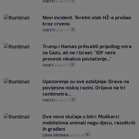
1
VIJESTI
prije 1 h
|
|
Novi incident. Teretni vlak HŽ-a prošao
kroz crveno
3
VIJESTI
prije 1 h
|
|
Trump i Hamas prihvatili prijedlog mira
za Gazu, ali ne i Izrael: "IDF neće
provesti nikakvo povlačenje..."
2
SVIJET
prije 2 h
|
|
Upozorenja su sve ozbiljnija: Drava na
povijesno niskoj razini, Orljava na tri
centimetra...
0
VIJESTI
prije 2 h
|
|
Dva nova slučaja u Istri: Muškarci
mobitelima snimali nagu djecu, razotkrili
ih građani
0
CRNA KRONIKA
prije 2 h
|
|