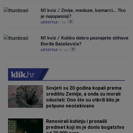
N1 kviz / Zmije, meduze, komarci... Tko
je najopasniji?
0
LIFESTYLE
1. lip.
|
|
N1 kviz / Koliko dobro poznajete stihove
Đorđa Balaševića?
11
LIFESTYLE
18. svi.
|
|
Sovjeti su 20 godina kopali prema
središtu Zemlje, a onda su morali
odustati: Ono što su otkrili bilo je
potpuno neočekivano
Renovirali kuhinju i pronašli
predmet koji im je donio bogatstvo