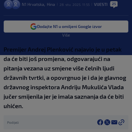
25
N1 Hrvatska
Hina
VIJESTI
,
28. stu. 2025. 11:55
|
|
|
Dodajte N1 u omiljeni Google izvor
Više
Premijer Andrej Plenković najavio je u petak
da će biti još promjena, odgovarajući na
pitanja vezana uz smjene više čelnih ljudi
državnih tvrtki, a opovrgnuo je i da je glavnog
državnog inspektora Andriju Mukulića Vlada
jučer smijenila jer je imala saznanja da će biti
uhićen.
Podijeli