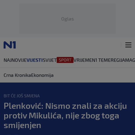
Oglas
NAJNOVIJE
VIJESTI
SVIJET
VRIJEME
N1 TEME
REGIJA
MAG
Crna Kronika
Ekonomija
BIT ĆE JOŠ SMJENA
Plenković: Nismo znali za akciju
protiv Mikulića, nije zbog toga
smijenjen