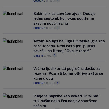
0
COOKING
8. kol.
|
|
Bakin trik za savršen ajvar: Dodaje
jedan sastojak koji okus podiže na
sasvim novu razinu
0
COOKING
8. kol.
|
|
Totalni kolaps na jugu Hrvatske, granica
paralizirana. Neki iscrpljeni putnici
završili na Hitnoj: "Ovo je teror!"
8
VIJESTI
2. kol.
|
|
Većina ljudi koristi pogrešnu dasku za
rezanje: Poznati kuhar otkriva zašto se
kune u ovu
1
COOKING
8. kol.
|
|
Punjene paprike kao nekad: Ovaj mali
trik naših baka čini nadjev savršeno
sočnim