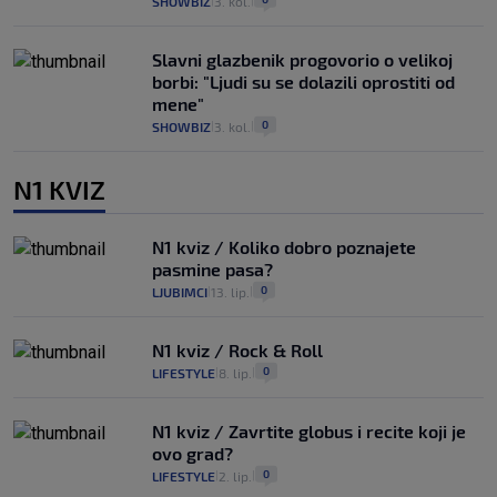
SHOWBIZ
3. kol.
|
|
Slavni glazbenik progovorio o velikoj
borbi: "Ljudi su se dolazili oprostiti od
mene"
0
SHOWBIZ
3. kol.
|
|
N1 KVIZ
N1 kviz / Koliko dobro poznajete
pasmine pasa?
0
LJUBIMCI
13. lip.
|
|
N1 kviz / Rock & Roll
0
LIFESTYLE
8. lip.
|
|
N1 kviz / Zavrtite globus i recite koji je
ovo grad?
0
LIFESTYLE
2. lip.
|
|