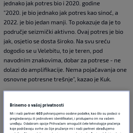
jednako jak potres bio i 2020. godine
"2020. je bio jednako jak potres kao sinoć, a
2022. je bio jedan manji. To pokazuje da je to
područje seizmički aktivno. Ovaj potres je bio
jak, osjetio se dosta široko. Na svu sreću
dogodio se u Velebitu, to je teren, pod
navodnim znakovima, dobar za potrese - ne
dolazi do amplifikacije. Nema pojačavanja one
osnovne potresne trešnje", kazao je Kuk.
Objasnio je zašto potres slične magnitude
Brinemo o vašoj privatnosti
može biti puno razorniji na drugačijem terenu.
Mi i naši partneri
603
pohranjujemo osobne podatke, kao što su podaci o
pregledavanju ili jedinstveni identifikatori, i pristupamo im na vašem
uređaju. Odabirom opcije Prihvaćam omogućit ćete tehnologije praćenja
"To su te lokalne karkateristike tla koje dolaze
koje podržavaju svrhe za čije pružanje mi i naši partneri obrađujemo