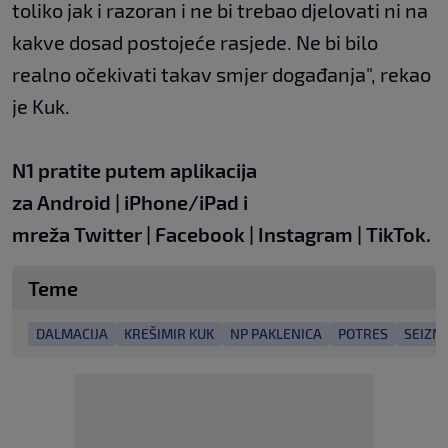
toliko jak i razoran i ne bi trebao djelovati ni na
kakve dosad postojeće rasjede. Ne bi bilo
realno očekivati takav smjer događanja", rekao
je Kuk.
N1 pratite putem aplikacija
za
Android
|
iPhone/iPad
i
mreža
Twitter
|
Facebook
|
Instagram
|
TikTok
.
Teme
DALMACIJA
KREŠIMIR KUK
NP PAKLENICA
POTRES
SEIZM