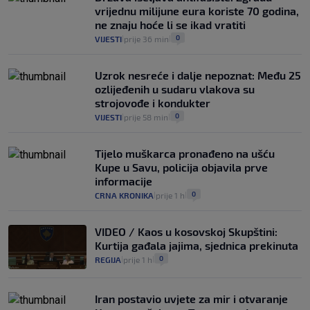
vrijednu milijune eura koriste 70 godina,
ne znaju hoće li se ikad vratiti
0
VIJESTI
prije 36 min
|
|
Uzrok nesreće i dalje nepoznat: Među 25
ozlijeđenih u sudaru vlakova su
strojovođe i kondukter
0
VIJESTI
prije 58 min
|
|
Tijelo muškarca pronađeno na ušću
Kupe u Savu, policija objavila prve
informacije
0
CRNA KRONIKA
prije 1 h
|
|
VIDEO / Kaos u kosovskoj Skupštini:
Kurtija gađala jajima, sjednica prekinuta
0
REGIJA
prije 1 h
|
|
Iran postavio uvjete za mir i otvaranje