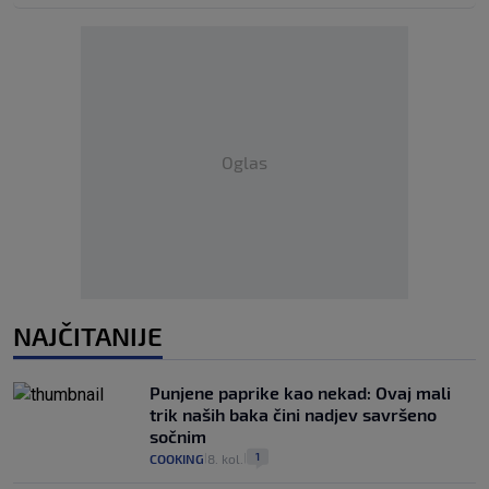
Oglas
NAJČITANIJE
Punjene paprike kao nekad: Ovaj mali
trik naših baka čini nadjev savršeno
sočnim
1
COOKING
8. kol.
|
|