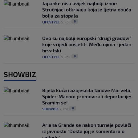
Japanke nisu uvijek najbolji izbor:
Stručnjaci otkrivaju koja je ljetna obuća
bolja za stopala
0
LIFESTYLE
6. kol.
|
|
Ovo su najbolji europski "drugi gradovi"
koje vrijedi posjetiti. Među njima i jedan
hrvatski
0
LIFESTYLE
6. kol.
|
|
SHOWBIZ
Bijela kuća razbjesnila fanove Marvela,
Spider-Manom promovirali deportacije:
Sramim se!
0
SHOWBIZ
7. kol.
|
|
Ariana Grande se nakon turneje povlači
iz javnosti: "Dosta joj je komentara o
izgledu"