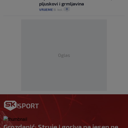
pljuskovi i grmljavina
0
VRIJEME
8. kol.
|
|
Oglas
SPORT
Grozdanić: Struje i goriva na jesen ne