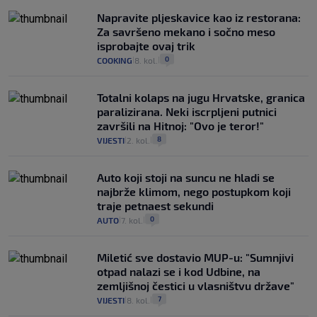
Napravite pljeskavice kao iz restorana:
Za savršeno mekano i sočno meso
isprobajte ovaj trik
0
COOKING
8. kol.
|
|
Totalni kolaps na jugu Hrvatske, granica
paralizirana. Neki iscrpljeni putnici
završili na Hitnoj: "Ovo je teror!"
8
VIJESTI
2. kol.
|
|
Auto koji stoji na suncu ne hladi se
najbrže klimom, nego postupkom koji
traje petnaest sekundi
0
AUTO
7. kol.
|
|
Miletić sve dostavio MUP-u: "Sumnjivi
otpad nalazi se i kod Udbine, na
zemljišnoj čestici u vlasništvu države"
7
VIJESTI
8. kol.
|
|