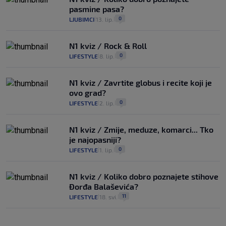
pasmine pasa?
0
LJUBIMCI
13. lip.
|
|
N1 kviz / Rock & Roll
0
LIFESTYLE
8. lip.
|
|
N1 kviz / Zavrtite globus i recite koji je
ovo grad?
0
LIFESTYLE
2. lip.
|
|
N1 kviz / Zmije, meduze, komarci... Tko
je najopasniji?
0
LIFESTYLE
1. lip.
|
|
N1 kviz / Koliko dobro poznajete stihove
Đorđa Balaševića?
11
LIFESTYLE
18. svi.
|
|