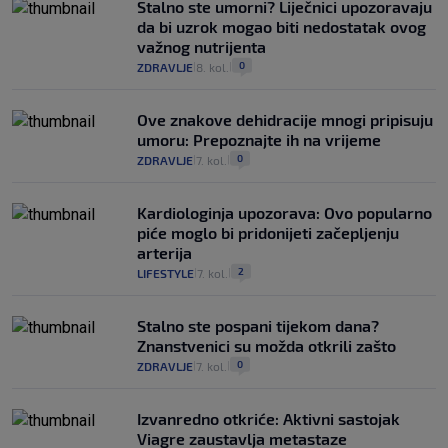
Stalno ste umorni? Liječnici upozoravaju
da bi uzrok mogao biti nedostatak ovog
važnog nutrijenta
0
ZDRAVLJE
8. kol.
|
|
Ove znakove dehidracije mnogi pripisuju
umoru: Prepoznajte ih na vrijeme
0
ZDRAVLJE
7. kol.
|
|
Kardiologinja upozorava: Ovo popularno
piće moglo bi pridonijeti začepljenju
arterija
2
LIFESTYLE
7. kol.
|
|
Stalno ste pospani tijekom dana?
Znanstvenici su možda otkrili zašto
0
ZDRAVLJE
7. kol.
|
|
Izvanredno otkriće: Aktivni sastojak
Viagre zaustavlja metastaze