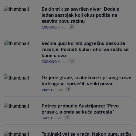
Bakin trik za savršen ajvar: Dodaje
jedan sastojak koji okus podiže na
sasvim novu razinu
0
COOKING
8. kol.
|
|
Većina ljudi koristi pogrešnu dasku za
rezanje: Poznati kuhar otkriva zašto se
kune u ovu
0
COOKING
8. kol.
|
|
Ozljede glave, kralježnice i prsnog koša:
Vatrogasci spriječili veliki požar
1
VIJESTI
8. kol.
|
|
Potres probudio Austrijance: "Prvo
prasak, a onda se kuća zatresla"
0
SVIJET
8. kol.
|
|
Toplinski val se vraća: Nakon bure, stižu