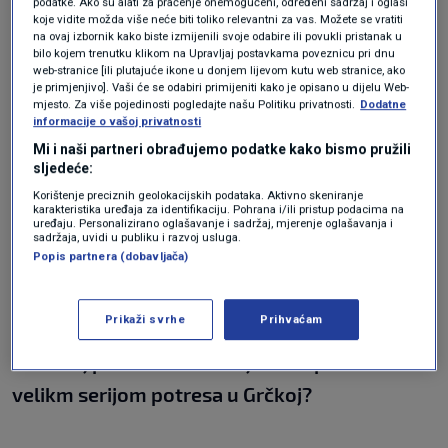
podatke. Ako su alati za praćenje onemogućeni, određeni sadržaj i oglasi
do izražaja kod jačih potresa. Primjer,
koje vidite možda više neće biti toliko relevantni za vas. Možete se vratiti
na ovaj izbornik kako biste izmijenili svoje odabire ili povukli pristanak u
petrinjski potres i potres u Hercegovini kod
bilo kojem trenutku klikom na Upravljaj postavkama poveznicu pri dnu
Berkovića jednake magnitude, a neusporedive
web-stranice [ili plutajuće ikone u donjem lijevom kutu web stranice, ako
je primjenjivo]. Vaši će se odabiri primijeniti kako je opisano u dijelu Web-
štete. Čvrsto stjenovito tlo je puno bolje jer ne
mjesto. Za više pojedinosti pogledajte našu Politiku privatnosti.
Dodatne
informacije o vašoj privatnosti
pojačava osnovnu trešnju. Nasute, aluvijalne,
Mi i naši partneri obrađujemo podatke kako bismo pružili
vodene mase, močvarna tla pojačavaju
sljedeće:
Korištenje preciznih geolokacijskih podataka. Aktivno skeniranje
značajno efekte potresa. Jednako jak potres
karakteristika uređaja za identifikaciju. Pohrana i/ili pristup podacima na
uređaju. Personalizirano oglašavanje i sadržaj, mjerenje oglašavanja i
će, ovisno o tim karakterisitkam lokalnih
sadržaja, uvidi u publiku i razvoj usluga.
Popis partnera (dobavljača)
uvjeta, proizvesti puno drugačije efekte",
pojasnio je Kuk.
Prikaži svrhe
Prihvaćam
Je li ovaj potres na bilo koji način povezan s
velikm serijom potresa u Grčkoj?