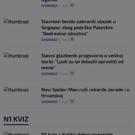
0
SHOWBIZ
4. kol.
|
|
Slavnom bendu zabranili ulazak u
Singapur zbog podrške Palestini:
"Nadrealno iskustvo"
0
SHOWBIZ
3. kol.
|
|
Slavni glazbenik progovorio o velikoj
borbi: "Ljudi su se dolazili oprostiti od
mene"
0
SHOWBIZ
3. kol.
|
|
Novi Spider-Man ruši rekorde zarade i u
Hrvatskoj
0
SHOWBIZ
3. kol.
|
|
N1 KVIZ
N1 kviz / Koliko dobro poznajete