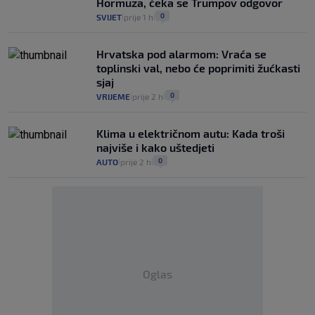
Hormuza, čeka se Trumpov odgovor
0
SVIJET
prije 1 h
|
|
Hrvatska pod alarmom: Vraća se
toplinski val, nebo će poprimiti žućkasti
sjaj
0
VRIJEME
prije 2 h
|
|
Klima u električnom autu: Kada troši
najviše i kako uštedjeti
0
AUTO
prije 2 h
|
|
Oglas