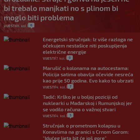
bi trebalo manjkati no s plinom bi
moglo biti problema
0
VIJESTI
8. kol.
|
|
Energetski stručnjak: Iz više razloga ne
očekujem nestašice niti poskupljenja
električne energije
0
VIJESTI
7. kol.
|
|
Marušić o kolonama na autocestama:
Policija satima obavlja očevide nesreća
kao prije 50 godina. Evo kako to ubrzati
7
VIJESTI
4. kol.
|
|
Tadić: Krško je u boljoj poziciji od
nuklearki u Mađarskoj i Rumunjskoj jer
se vodilo računa o važnoj stvari
5
VIJESTI
4. kol.
|
|
Stručnjak o prometnom kolapsu u
Konavlima na granici s Crnom Gorom:
"Idućeg ljeta bit će još gore"