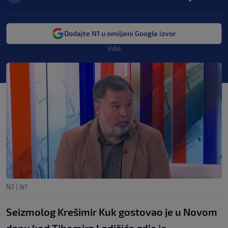
Dodajte N1 u omiljeni Google izvor
Više
N1
|
N1
Seizmolog Krešimir Kuk gostovao je u Novom