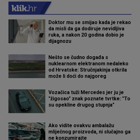
Doktor mu se smijao kada je rekao
da misli da ga dodiruje nevidljiva
ruka, a nakon 20 godina dobio je
dijagnozu
Nešto se čudno događa s
nuklearnom elektranom nedaleko
od Hrvatske: Stručnjakinja otkrila
može li doći do najgoreg
Vozačica tuži Mercedes jer ju je
"žigosao" znak poznate tvrtke: "To
su opekline drugog stupnja"
Ako vidite ovakvu ambalažu
mliječnog proizvoda, ni slučajno ga
ne konzumirajte