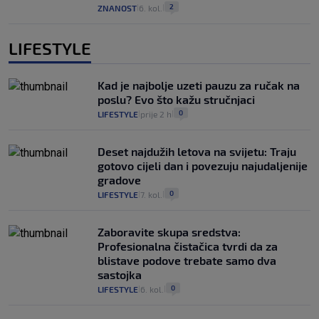
2
ZNANOST
6. kol.
|
|
LIFESTYLE
Kad je najbolje uzeti pauzu za ručak na
poslu? Evo što kažu stručnjaci
0
LIFESTYLE
prije 2 h
|
|
Deset najdužih letova na svijetu: Traju
gotovo cijeli dan i povezuju najudaljenije
gradove
0
LIFESTYLE
7. kol.
|
|
Zaboravite skupa sredstva:
Profesionalna čistačica tvrdi da za
blistave podove trebate samo dva
sastojka
0
LIFESTYLE
6. kol.
|
|