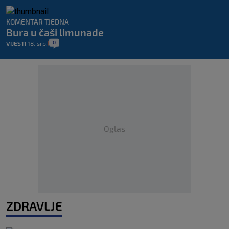
KOMENTAR TJEDNA
Bura u čaši limunade
0
VIJESTI
18. srp.
|
|
Oglas
ZDRAVLJE