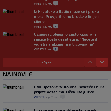
3
VIJESTI
4. kol.
|
|
Iz Hrvatske u Italiju može se i preko
mora. Provjerili smo brodske linije i
cijene
2
VIJESTI
3. kol.
|
|
Uzgajivač objasnio zašto kilogram
rajčica košta deset eura: "Nećete ih
vidjeti na akcijama u trgovinama"
8
VIJESTI
3. kol.
|
|
Selidba je jedno od stresnijih iskustava.
Evo aktualnih cijena i nekoliko savjeta
Idi na Sport
da prođe što lakše i jeftinije
0
VIJESTI
2. kol.
NAJNOVIJE
|
|
Izračunali smo koliko košta putovanje
automobilom na Hvar iz Zagreba, a
HAK upozorava: Kolone, nesreće i bura
koliko iz Osijeka
prijete vozačima. Očekujte gužve
14
VIJESTI
2. kol.
|
|
0
VIJESTI
prije 11 min
|
|
Država iseljava antifašiste: Zgradu