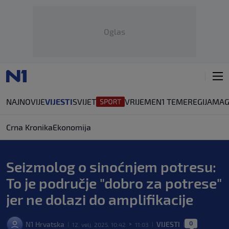
Oglas
NAJNOVIJE
VIJESTI
SVIJET
VRIJEME
N1 TEME
REGIJA
MAG
Crna Kronika
Ekonomija
Seizmolog o sinoćnjem potresu:
To je područje "dobro za potrese"
jer ne dolazi do amplifikacije
0
N1 Hrvatska
VIJESTI
12. velj. 2025. 10:42
11:03
|
>
|
|