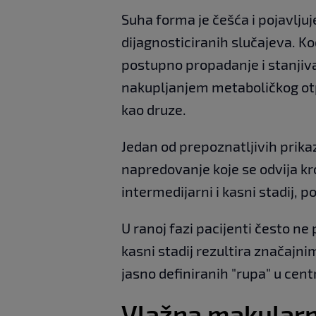
Suha forma je češća i pojavljuj
dijagnosticiranih slučajeva. K
postupno propadanje i stanjiv
nakupljanjem metaboličkog otp
kao druze.
Jedan od prepoznatljivih prik
napredovanje koje se odvija kro
intermedijarni i kasni stadij, p
U ranoj fazi pacijenti često ne
kasni stadij rezultira značajn
jasno definiranih "rupa" u cen
Vlažna makularn