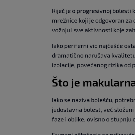
Riječ je o progresivnoj bolesti
mrežnice koji je odgovoran za o
vožnju i sve aktivnosti koje za
Iako periferni vid najčešće ost
dramatično narušava kvalitetu 
izolacije, povećanog rizika od 
Što je makularn
Iako se naziva bolešću, potreb
jedostavna bolest, već složeni 
faze i oblike, ovisno o stupnju 
Stupanj oštećenja se prikazuj