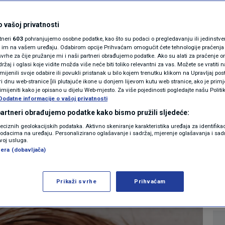
MAGAZIN
neracija: Uzrok,
N1 KOMENTAR
 vašoj privatnosti
rtneri
603
pohranjujemo osobne podatke, kao što su podaci o pregledavanju ili jedinstveni 
čenje teške bolesti
KOLUMNE
o im na vašem uređaju. Odabirom opcije Prihvaćam omogućit ćete tehnologije praćenja
vrhe za čije pružanje mi i naši partneri obrađujemo podatke. Ako su alati za praćenje
žaj i oglasi koje vidite možda više neće biti toliko relevantni za vas. Možete se vratiti n
a starije
N1(DIS)INFO
zmijenili svoje odabire ili povukli pristanak u bilo kojem trenutku klikom na Upravljaj p
i dnu web-stranice [ili plutajuće ikone u donjem lijevom kutu web stranice, ako je primje
KLIMATSKE PROMJENE
rimijeniti kako je opisano u dijelu Web-mjesto. Za više pojedinosti pogledajte našu Politi
Dodatne informacije o vašoj privatnosti
0
ZDRAVLJE
komentara
|
FOTO
 partneri obrađujemo podatke kako bismo pružili sljedeće:
reciznih geolokacijskih podataka. Aktivno skeniranje karakteristika uređaja za identifika
p podacima na uređaju. Personalizirano oglašavanje i sadržaj, mjerenje oglašavanja i sadr
VIDEO
Više
zvoj usluga.
era (dobavljača)
Prikaži svrhe
Prihvaćam