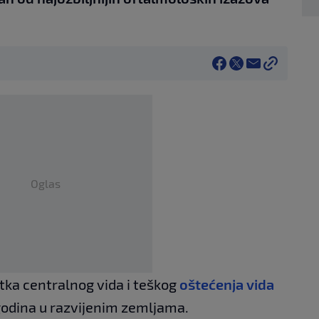
Oglas
itka centralnog vida i teškog
oštećenja vida
godina u razvijenim zemljama.