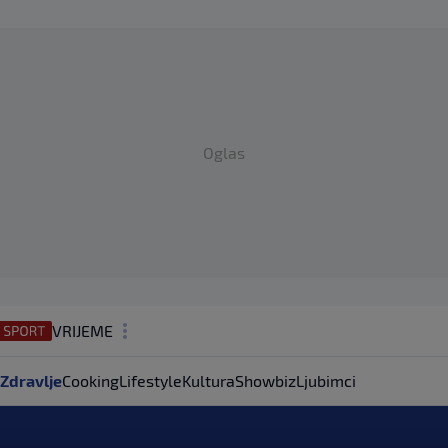
Oglas
VRIJEME
N1 TEME
Zdravlje
Cooking
Lifestyle
Kultura
Showbiz
Ljubimci
REGIJA