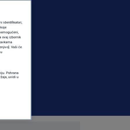
identifikatori,
 koje
 onemogućeni,
a ovaj izbornik
ostavkama
njivo]. Vaši će
ku
ciju. Pohrana
žaja, uvidi u