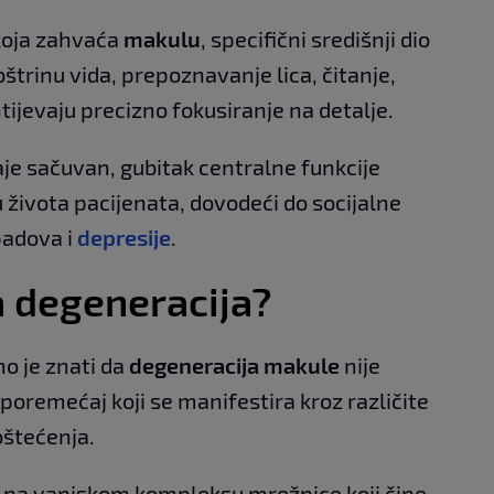
 koja zahvaća
makulu
, specifični središnji dio
štrinu vida, prepoznavanje lica, čitanje,
htijevaju precizno fokusiranje na detalje.
aje sačuvan, gubitak centralne funkcije
života pacijenata, dovodeći do socijalne
padova i
depresije
.
a degeneracija?
no je znati da
degeneracija makule
nije
poremećaj koji se manifestira kroz različite
oštećenja.
e na vanjskom kompleksu mrežnice koji čine