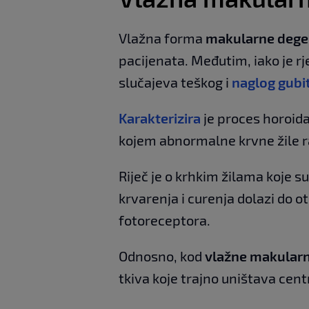
Vlažna forma
makularne dege
pacijenata. Međutim, iako je rj
slučajeva teškog i
naglog gubi
Karakterizira
je proces horoida
kojem abnormalne krvne žile ra
Riječ je o krhkim žilama koje s
krvarenja i curenja dolazi do o
fotoreceptora.
Odnosno, kod
vlažne makularn
tkiva koje trajno uništava centr