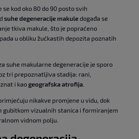
e se kod oko 80 do 90 posto svih
od
suhe degeneracije makule
događa se
anje tkiva makule, što je popraćeno
ada u obliku žućkastih depozita poznatih
aza suhe makularne degeneracije je sporo
z tri prepoznatljiva stadija: rani,
oznat i kao
geografska atrofija
.
 primjećuju nikakve promjene u vidu, dok
im gubitkom vizualnih stanica i formiranjem
tralnom vidnom polju.
a degeneracija