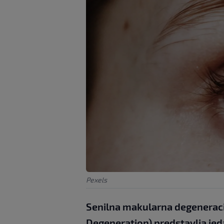
Pexels
Senilna makularna degeneraci
Degeneration) predstavlja jed