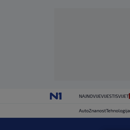
NAJNOVIJE
VIJESTI
SVIJET
Auto
Znanost
Tehnologija