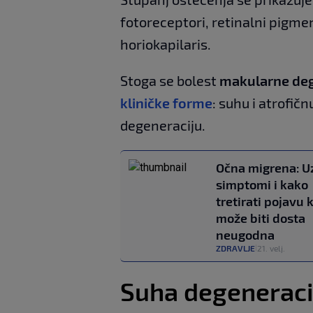
fotoreceptori, retinalni pigm
horiokapilaris.
Stoga se bolest
makularne deg
kliničke forme
: suhu i atrofič
degeneraciju.
Očna migrena: U
simptomi i kako
tretirati pojavu 
može biti dosta
neugodna
ZDRAVLJE
21. velj.
|
Suha degeneraci