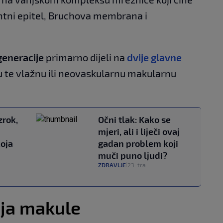
entni epitel, Bruchova membrana i
eneracije
primarno dijeli na
dvije glavne
nu te vlažnu ili neovaskularnu makularnu
zrok,
Očni tlak: Kako se
mjeri, ali i liječi ovaj
koja
gadan problem koji
muči puno ljudi?
ZDRAVLJE
23. tra.
|
ja makule