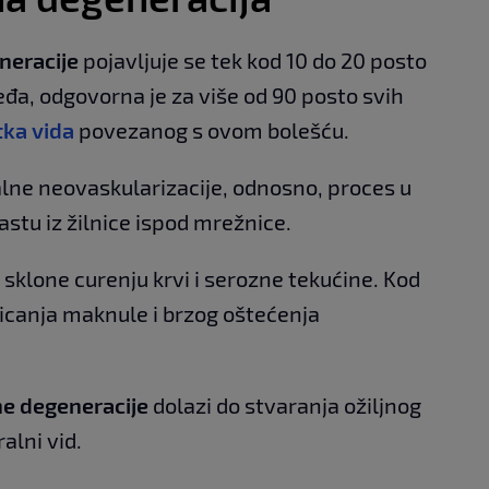
neracije
pojavljuje se tek kod 10 do 20 posto
eđa, odgovorna je za više od 90 posto svih
tka vida
povezanog s ovom bolešću.
lne neovaskularizacije, odnosno, proces u
stu iz žilnice ispod mrežnice.
u sklone curenju krvi i serozne tekućine. Kod
ticanja maknule i brzog oštećenja
e degeneracije
dolazi do stvaranja ožiljnog
alni vid.