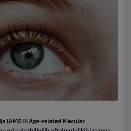
ja (AMD ili Age-related Macular
an od najozbiljnijih oftalmoloških izazova