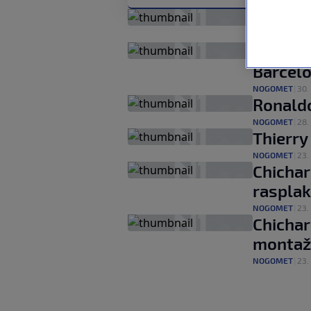
Bundesl
NOGOMET
|
21. 
VIDEO: 
Barcel
NOGOMET
|
30. 
Ronaldo
NOGOMET
|
28. 
Thierry
NOGOMET
|
23. 
Chichar
rasplak
NOGOMET
|
23. 
Chichar
montaža
NOGOMET
|
23. 