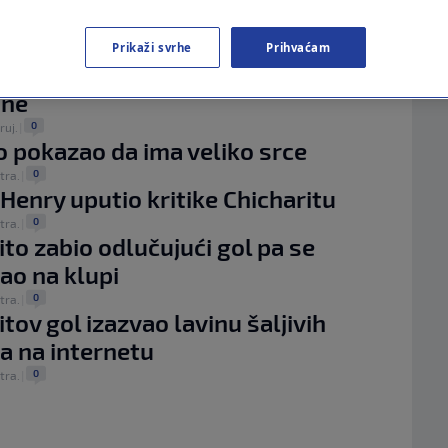
MAGAZIN
iga: Chicharito opet strijelac
N1 KOMENTAR
Prikaži svrhe
Prihvaćam
0
stu.
|
Chicharito se osramotio protiv
KOLUMNE
one
0
ruj.
|
N1(DIS)INFO
 pokazao da ima veliko srce
0
tra.
|
KLIMATSKE PROMJENE
 Henry uputio kritike Chicharitu
0
FOTO
tra.
|
ito zabio odlučujući gol pa se
VIDEO
ao na klupi
0
tra.
|
itov gol izazvao lavinu šaljivih
 na internetu
0
tra.
|