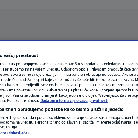
Oglas
 vašoj privatnosti
rtneri
603
pohranjujemo osobne podatke, kao što su podaci o pregledavanju ili jedins
ori, i pristupamo im na vašem uređaju. Odabirom opcije Prihvaćam omogućit ćete teh
e podržavaju svrhe za čije pružanje mi i naši partneri obrađujemo podatke. Ako su ala
 određeni sadržaj i oglasi koje vidite možda više neće biti toliko relevantni za vas. Mo
rnik kako biste izmijenili svoje odabire ili povukli pristanak u bilo kojem trenutku kl
stavkama poveznicu pri dnu web-stranice [ili plutajuće ikone u donjem lijevom kutu w
enjivo]. Vaši će se odabiri primijeniti kako je opisano u dijelu Web-mjesto. Za više poj
ašu Politiku privatnosti.
Dodatne informacije o vašoj privatnosti
VRIJEME
 partneri obrađujemo podatke kako bismo pružili sljedeće:
N1 TEME
reciznih geolokacijskih podataka. Aktivno skeniranje karakteristika uređaja za identifi
p podacima na uređaju. Personalizirano oglašavanje i sadržaj, mjerenje oglašavanja i sad
REGIJA
zvoj usluga.
era (dobavljača)