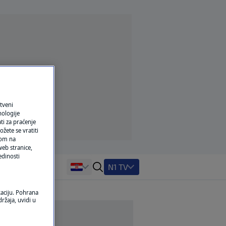
tveni
nologije
ti za praćenje
žete se vratiti
ikom na
eb stranice,
edinosti
N1 TV
kaciju. Pohrana
ržaja, uvidi u