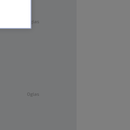
Oglas
Oglas