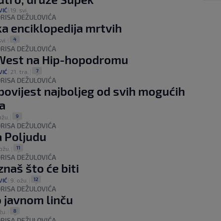
VIĆ
|
19. svi.
RISA DEŽULOVIĆA
a enciklopedija mrtvih
4
svi.
|
RISA DEŽULOVIĆA
West na Hip-hopodromu
7
VIĆ
|
21. tra.
|
RISA DEŽULOVIĆA
povijest najboljeg od svih mogućih
a
9
ožu.
|
RISA DEŽULOVIĆA
 Poljudu
11
ožu.
|
RISA DEŽULOVIĆA
znaš što će biti
12
VIĆ
|
9. ožu.
|
RISA DEŽULOVIĆA
 javnom linču
8
žu.
|
RISA DEŽULOVIĆA