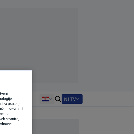
tveni
N1 TV
nologije
ti za praćenje
žete se vratiti
ikom na
eb stranice,
edinosti