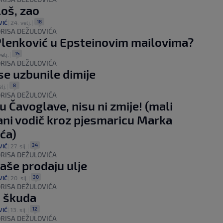
loš, zao
18
VIĆ
|
24. velj.
|
RISA DEŽULOVIĆA
lenković u Epsteinovim mailovima?
15
velj.
|
RISA DEŽULOVIĆA
se uzbunile dimije
8
lj.
|
RISA DEŽULOVIĆA
u Čavoglave, nisu ni zmije! (mali
rani vodič kroz pjesmaricu Marka
ća)
34
VIĆ
|
27. sij.
|
RISA DEŽULOVIĆA
aše prodaju ulje
30
VIĆ
|
20. sij.
|
RISA DEŽULOVIĆA
u škuda
12
VIĆ
|
13. sij.
|
RISA DEŽULOVIĆA