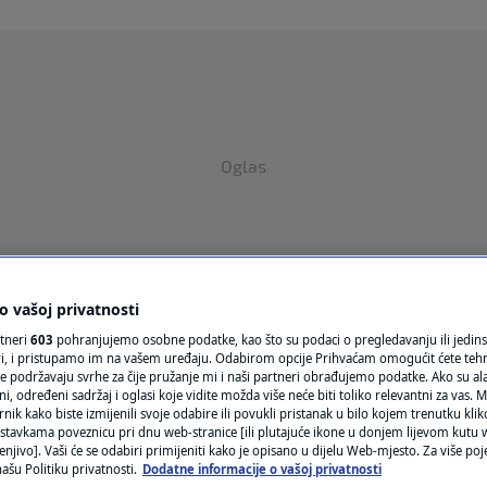
Oglas
 vašoj privatnosti
rtneri
603
pohranjujemo osobne podatke, kao što su podaci o pregledavanju ili jedins
VRIJEME
ori, i pristupamo im na vašem uređaju. Odabirom opcije Prihvaćam omogućit ćete teh
e podržavaju svrhe za čije pružanje mi i naši partneri obrađujemo podatke. Ako su ala
N1 TEME
 određeni sadržaj i oglasi koje vidite možda više neće biti toliko relevantni za vas. Mo
rnik kako biste izmijenili svoje odabire ili povukli pristanak u bilo kojem trenutku kl
stavkama poveznicu pri dnu web-stranice [ili plutajuće ikone u donjem lijevom kutu w
REGIJA
enjivo]. Vaši će se odabiri primijeniti kako je opisano u dijelu Web-mjesto. Za više poj
A I KOMENTARI
ašu Politiku privatnosti.
Dodatne informacije o vašoj privatnosti