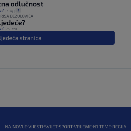
tna odlučnost
8
VIĆ
|
7. sij.
|
RISA DEŽULOVIĆA
sljedeće?
VIĆ
|
25. stu.
ljedeća
stranica
NAJNOVIJE
VIJESTI
SVIJET
SPORT
VRIJEME
N1 TEME
REGIJA