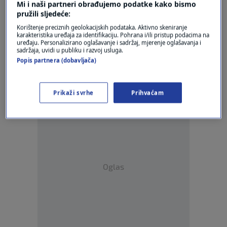
Mi i naši partneri obrađujemo podatke kako bismo
pružili sljedeće:
Korištenje preciznih geolokacijskih podataka. Aktivno skeniranje
karakteristika uređaja za identifikaciju. Pohrana i/ili pristup podacima na
Oglas
uređaju. Personalizirano oglašavanje i sadržaj, mjerenje oglašavanja i
sadržaja, uvidi u publiku i razvoj usluga.
Popis partnera (dobavljača)
Prikaži svrhe
Prihvaćam
Oglas