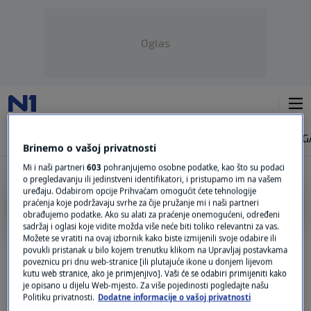
Oglas
NAJNOVIJE
VIJESTI
SVIJET
VRIJEME
N1 TEME
REGIJA
MAG
Brinemo o vašoj privatnosti
Mi i naši partneri
603
pohranjujemo osobne podatke, kao što su podaci
o pregledavanju ili jedinstveni identifikatori, i pristupamo im na vašem
uređaju. Odabirom opcije Prihvaćam omogućit ćete tehnologije
DESETI KORPUS ZAGREBAČKI
praćenja koje podržavaju svrhe za čije pružanje mi i naši partneri
obrađujemo podatke. Ako su alati za praćenje onemogućeni, određeni
sadržaj i oglasi koje vidite možda više neće biti toliko relevantni za vas.
Zagrebački antifašisti: Nikad se nije tako
Možete se vratiti na ovaj izbornik kako biste izmijenili svoje odabire ili
agresivno napadalo sudionike NOB-a
povukli pristanak u bilo kojem trenutku klikom na Upravljaj postavkama
poveznicu pri dnu web-stranice [ili plutajuće ikone u donjem lijevom
0
VIJESTI
|
16. lip.
|
kutu web stranice, ako je primjenjivo]. Vaši će se odabiri primijeniti kako
je opisano u dijelu Web-mjesto. Za više pojedinosti pogledajte našu
Politiku privatnosti.
Dodatne informacije o vašoj privatnosti