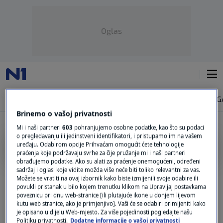
Oglas
NAJNOVIJE
VIJESTI
SVIJET
VRIJEME
N1 TEME
REGIJA
MAG
Brinemo o vašoj privatnosti
Mi i naši partneri
603
pohranjujemo osobne podatke, kao što su podaci
o pregledavanju ili jedinstveni identifikatori, i pristupamo im na vašem
DUBRAVKO DENDER
uređaju. Odabirom opcije Prihvaćam omogućit ćete tehnologije
praćenja koje podržavaju svrhe za čije pružanje mi i naši partneri
obrađujemo podatke. Ako su alati za praćenje onemogućeni, određeni
Stručnjak za ptice: Mi ljudi smo princeze;
sadržaj i oglasi koje vidite možda više neće biti toliko relevantni za vas.
čim je jedna vrsta agresivna, postane
Možete se vratiti na ovaj izbornik kako biste izmijenili svoje odabire ili
povukli pristanak u bilo kojem trenutku klikom na Upravljaj postavkama
svjetski problem
poveznicu pri dnu web-stranice [ili plutajuće ikone u donjem lijevom
0
LJUBIMCI
|
22. stu.
|
kutu web stranice, ako je primjenjivo]. Vaši će se odabiri primijeniti kako
je opisano u dijelu Web-mjesto. Za više pojedinosti pogledajte našu
FOTO Labudovi na moru: "Sigurno ćemo
Politiku privatnosti.
Dodatne informacije o vašoj privatnosti