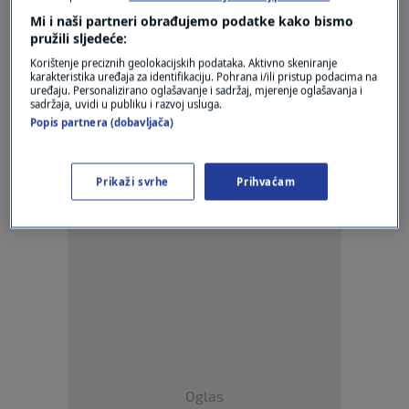
gledati sve više neobičnih kretanja ptica"
Mi i naši partneri obrađujemo podatke kako bismo
0
LIFESTYLE
|
16. sij.
|
pružili sljedeće:
Korištenje preciznih geolokacijskih podataka. Aktivno skeniranje
karakteristika uređaja za identifikaciju. Pohrana i/ili pristup podacima na
uređaju. Personalizirano oglašavanje i sadržaj, mjerenje oglašavanja i
sadržaja, uvidi u publiku i razvoj usluga.
Popis partnera (dobavljača)
Oglas
Prikaži svrhe
Prihvaćam
Oglas