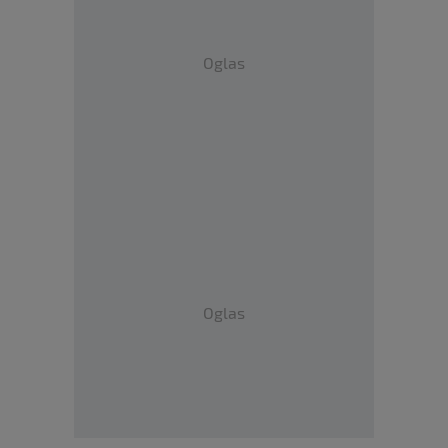
Oglas
Oglas