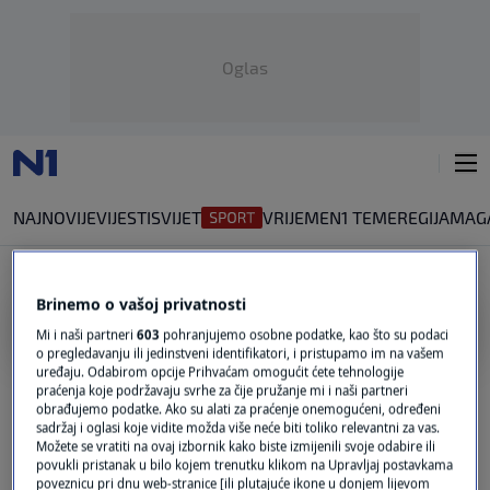
Oglas
NAJNOVIJE
VIJESTI
SVIJET
VRIJEME
N1 TEME
REGIJA
MAG
Brinemo o vašoj privatnosti
IGOR DRVENKAR
Mi i naši partneri
603
pohranjujemo osobne podatke, kao što su podaci
o pregledavanju ili jedinstveni identifikatori, i pristupamo im na vašem
Pjevač Parnog Valjka pao s bine i završio
uređaju. Odabirom opcije Prihvaćam omogućit ćete tehnologije
praćenja koje podržavaju svrhe za čije pružanje mi i naši partneri
u bolnici
obrađujemo podatke. Ako su alati za praćenje onemogućeni, određeni
0
SHOWBIZ
|
16. pro.
|
sadržaj i oglasi koje vidite možda više neće biti toliko relevantni za vas.
Možete se vratiti na ovaj izbornik kako biste izmijenili svoje odabire ili
Hus: Bilo je sugestija da Akijeva zamjena
povukli pristanak u bilo kojem trenutku klikom na Upravljaj postavkama
poveznicu pri dnu web-stranice [ili plutajuće ikone u donjem lijevom
bude Kiki, ali ovo je novo poglavlje