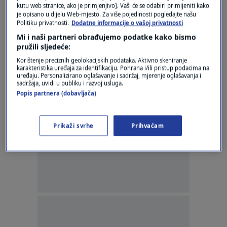
kutu web stranice, ako je primjenjivo]. Vaši će se odabiri primijeniti kako
0
KULTURA
|
23. ožu.
|
je opisano u dijelu Web-mjesto. Za više pojedinosti pogledajte našu
Politiku privatnosti.
Dodatne informacije o vašoj privatnosti
VIDEO | Objavili novu pjesmu: Poslušajte
Mi i naši partneri obrađujemo podatke kako bismo
kako Parni valjak zvuči bez Akija
pružili sljedeće:
0
SHOWBIZ
|
23. ožu.
|
Korištenje preciznih geolokacijskih podataka. Aktivno skeniranje
karakteristika uređaja za identifikaciju. Pohrana i/ili pristup podacima na
uređaju. Personalizirano oglašavanje i sadržaj, mjerenje oglašavanja i
sadržaja, uvidi u publiku i razvoj usluga.
Popis partnera (dobavljača)
Prikaži svrhe
Prihvaćam
Oglas