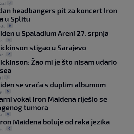
0
ožu.
|
an headbangers pit za koncert Iron
 u Splitu
0
elj.
|
iden u Spaladium Areni 27. srpnja
0
elj.
|
ickinson stigao u Sarajevo
0
ro.
|
ickinson: Žao mi je što nisam udario
osea
0
j.
|
iden se vraća s duplim albumom
0
ip.
|
rni vokal Iron Maidena riješio se
ogenog tumora
0
vi.
|
Iron Maidena boluje od raka jezika
0
elj.
|