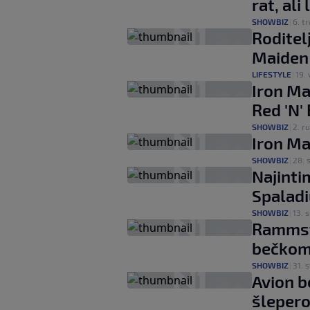
rat, ali
SHOWBIZ
|
6. tr
Roditelj
Maiden
LIFESTYLE
|
19. 
Iron Ma
Red 'N'
SHOWBIZ
|
2. ru
Iron Ma
SHOWBIZ
|
28. 
Najinti
Spaladi
SHOWBIZ
|
13. s
Rammste
bečkom 
SHOWBIZ
|
31. s
Avion b
šlepero