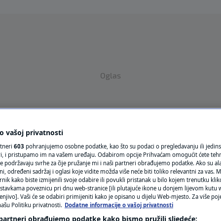
Oglas
 vašoj privatnosti
rtneri
603
pohranjujemo osobne podatke, kao što su podaci o pregledavanju ili jedins
ori, i pristupamo im na vašem uređaju. Odabirom opcije Prihvaćam omogućit ćete teh
VRIJEME
e podržavaju svrhe za čije pružanje mi i naši partneri obrađujemo podatke. Ako su ala
 određeni sadržaj i oglasi koje vidite možda više neće biti toliko relevantni za vas. Mo
N1 TEME
rnik kako biste izmijenili svoje odabire ili povukli pristanak u bilo kojem trenutku kl
stavkama poveznicu pri dnu web-stranice [ili plutajuće ikone u donjem lijevom kutu w
enjivo]. Vaši će se odabiri primijeniti kako je opisano u dijelu Web-mjesto. Za više poj
REGIJA
ašu Politiku privatnosti.
Dodatne informacije o vašoj privatnosti
 partneri obrađujemo podatke kako bismo pružili sljedeće: