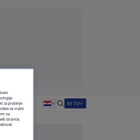
tveni
nologije
N1 TV
ti za praćenje
žete se vratiti
ikom na
eb stranice,
edinosti