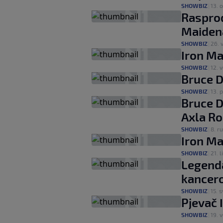
SHOWBIZ
|
13. 
Rasprod
Maidena
SHOWBIZ
|
26. v
Iron Ma
SHOWBIZ
|
12. v
Bruce D
SHOWBIZ
|
13. p
Bruce D
Axla R
SHOWBIZ
|
8. ru
Iron Ma
SHOWBIZ
|
21. l
Legenda
kancer
SHOWBIZ
|
15. s
Pjevač 
SHOWBIZ
|
19. v