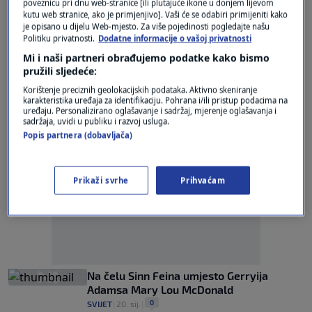
poveznicu pri dnu web-stranice [ili plutajuće ikone u donjem lijevom
0
SVIJET
|
18. tra.
|
kutu web stranice, ako je primjenjivo]. Vaši će se odabiri primijeniti kako
je opisano u dijelu Web-mjesto. Za više pojedinosti pogledajte našu
Politiku privatnosti.
Dodatne informacije o vašoj privatnosti
McDonald preuzela vodstvo Sinn Feina od
Gerryja Adamsa
Mi i naši partneri obrađujemo podatke kako bismo
pružili sljedeće:
0
SVIJET
|
10. velj.
|
Korištenje preciznih geolokacijskih podataka. Aktivno skeniranje
karakteristika uređaja za identifikaciju. Pohrana i/ili pristup podacima na
uređaju. Personalizirano oglašavanje i sadržaj, mjerenje oglašavanja i
sadržaja, uvidi u publiku i razvoj usluga.
Popis partnera (dobavljača)
Oglas
Prikaži svrhe
Prihvaćam
Na čelu Sinn Feina umjesto Gerryija
Adamsa Mary Lou McDonald
0
SVIJET
|
20. sij.
|