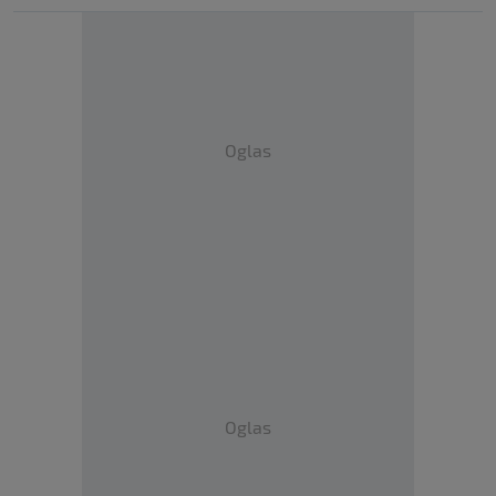
Oglas
Oglas