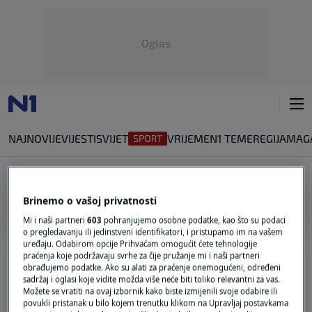
Oglas
NAJNOVIJE
VIJESTI
SVIJET
VRIJEME
N1 TEME
REGIJA
MAG
Brinemo o vašoj privatnosti
MARY LOU MCDONALD
Mi i naši partneri
603
pohranjujemo osobne podatke, kao što su podaci
o pregledavanju ili jedinstveni identifikatori, i pristupamo im na vašem
Drugi dan izbora za Europski parlament:
uređaju. Odabirom opcije Prihvaćam omogućit ćete tehnologije
Irci i Česi na biralištima
praćenja koje podržavaju svrhe za čije pružanje mi i naši partneri
0
VIJESTI
|
7. lip.
|
obrađujemo podatke. Ako su alati za praćenje onemogućeni, određeni
sadržaj i oglasi koje vidite možda više neće biti toliko relevantni za vas.
Možete se vratiti na ovaj izbornik kako biste izmijenili svoje odabire ili
Šefica Sinn Feina ispričala se zbog
povukli pristanak u bilo kojem trenutku klikom na Upravljaj postavkama
atentata IRA-e na ujaka princa Philipa