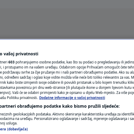
Oglas
 vašoj privatnosti
rtneri
603
pohranjujemo osobne podatke, kao što su podaci o pregledavanju ili jedins
ori, i pristupamo im na vašem uređaju. Odabirom opcije Prihvaćam omogućit ćete teh
e podržavaju svrhe za čije pružanje mi i naši partneri obrađujemo podatke. Ako su ala
 određeni sadržaj i oglasi koje vidite možda više neće biti toliko relevantni za vas. Mo
rnik kako biste izmijenili svoje odabire ili povukli pristanak u bilo kojem trenutku kl
stavkama poveznicu pri dnu web-stranice [ili plutajuće ikone u donjem lijevom kutu w
enjivo]. Vaši će se odabiri primijeniti kako je opisano u dijelu Web-mjesto. Za više poj
ašu Politiku privatnosti.
Dodatne informacije o vašoj privatnosti
VRIJEME
 partneri obrađujemo podatke kako bismo pružili sljedeće:
N1 TEME
reciznih geolokacijskih podataka. Aktivno skeniranje karakteristika uređaja za identifi
p podacima na uređaju. Personalizirano oglašavanje i sadržaj, mjerenje oglašavanja i sad
REGIJA
zvoj usluga.
MIRANJA I TELEKOMUNIKACIJA
era (dobavljača)