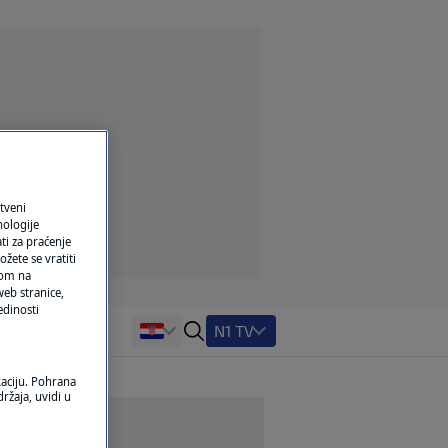
tveni
nologije
ti za praćenje
žete se vratiti
ikom na
eb stranice,
edinosti
N1 TV
kaciju. Pohrana
ržaja, uvidi u