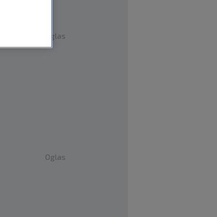
Oglas
Oglas