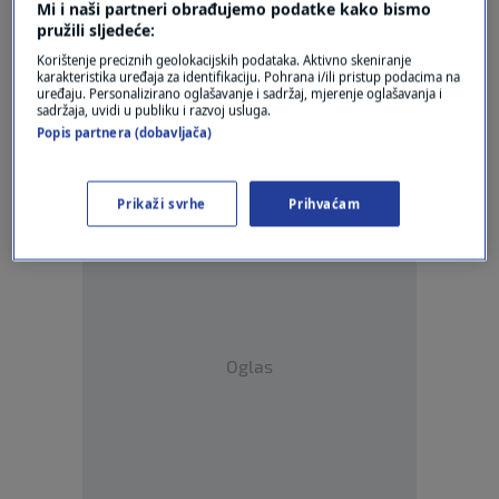
Mi i naši partneri obrađujemo podatke kako bismo
pružili sljedeće:
Korištenje preciznih geolokacijskih podataka. Aktivno skeniranje
karakteristika uređaja za identifikaciju. Pohrana i/ili pristup podacima na
Oglas
uređaju. Personalizirano oglašavanje i sadržaj, mjerenje oglašavanja i
sadržaja, uvidi u publiku i razvoj usluga.
Popis partnera (dobavljača)
Prikaži svrhe
Prihvaćam
Oglas