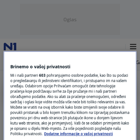
Oglas
NAJNOVIJE
VIJESTI
SVIJET
VRIJEME
N1 TEME
REGIJA
MAG
Brinemo o vašoj privatnosti
Mi i naši partneri
603
pohranjujemo osobne podatke, kao što su podaci
o pregledavanju ili jedinstveni identifikatori, i pristupamo im na vašem
uređaju. Odabirom opcije Prihvaćam omogućit ćete tehnologije
NAJVIŠA TEMPERATURA
praćenja koje podržavaju svrhe za čije pružanje mi i naši partneri
obrađujemo podatke. Ako su alati za praćenje onemogućeni, određeni
sadržaj i oglasi koje vidite možda više neće biti toliko relevantni za vas.
Vrijeme u Hrvatskoj zadnjih godina luduje,
Možete se vratiti na ovaj izbornik kako biste izmijenili svoje odabire ili
kad je sve to počelo?
povukli pristanak u bilo kojem trenutku klikom na Upravljaj postavkama
poveznicu pri dnu web-stranice [ili plutajuće ikone u donjem lijevom
0
VIJESTI
|
16. tra.
|
kutu web stranice, ako je primjenjivo]. Vaši će se odabiri primijeniti kako
je opisano u dijelu Web-mjesto. Za više pojedinosti pogledajte našu
Politiku privatnosti.
Dodatne informacije o vašoj privatnosti