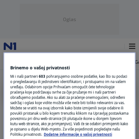
Oglas
NAJNOVIJE
VIJESTI
SVIJET
VRIJEME
N1 TEME
REGIJA
MAG
Brinemo o vašoj privatnosti
Mi i naši partneri
603
pohranjujemo osobne podatke, kao što su podaci
o pregledavanju ili jedinstveni identifikatori, i pristupamo im na vašem
uređaju. Odabirom opcije Prihvaćam omogućit ćete tehnologije
PERNICE
praćenja koje podržavaju svrhe za čije pružanje mi i naši partneri
obrađujemo podatke. Ako su alati za praćenje onemogućeni, određeni
sadržaj i oglasi koje vidite možda više neće biti toliko relevantni za vas.
RODITELJI SE POŽALILI
Možete se vratiti na ovaj izbornik kako biste izmijenili svoje odabire ili
Prvašići dobili prljave pernice i čokolade
povukli pristanak u bilo kojem trenutku klikom na Upravljaj postavkama
kojima je istekao rok! Načelnik: Došlo je
poveznicu pri dnu web-stranice [ili plutajuće ikone u donjem lijevom
do greške
kutu web stranice, ako je primjenjivo]. Vaši će se odabiri primijeniti kako
5
VIJESTI
|
9. ruj.
|
je opisano u dijelu Web-mjesto. Za više pojedinosti pogledajte našu
Politiku privatnosti.
Dodatne informacije o vašoj privatnosti