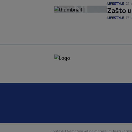
LIFESTYLE
|
21. s
Zašto 
LIFESTYLE
|
17. s
Kontakt
O Nama
Marketing
Impressum
Uvjeti korišt