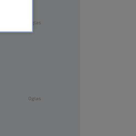
Oglas
Oglas