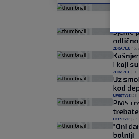
Osam r
hrano
LIFESTYLE
|
9. si
Sjeme p
odlično 
ZDRAVLJE
|
16. 
Kašnjen
i koji 
ZDRAVLJE
|
19. l
Uz smok
kod dep
LIFESTYLE
|
23. 
PMS i o
trebate 
LIFESTYLE
|
27. 
"Oni da
bolniji