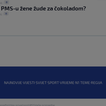
0
ij.
|
u PMS-u žene žude za čokoladom?
0
ij.
|
NAJNOVIJE
VIJESTI
SVIJET
SPORT
VRIJEME
N1 TEME
REGIJA
enja
Politika privatnosti
RSS
Vaše primjedbe