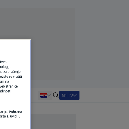
tveni
nologije
ti za praćenje
žete se vratiti
ikom na
eb stranice,
edinosti
N1 TV
kaciju. Pohrana
ržaja, uvidi u