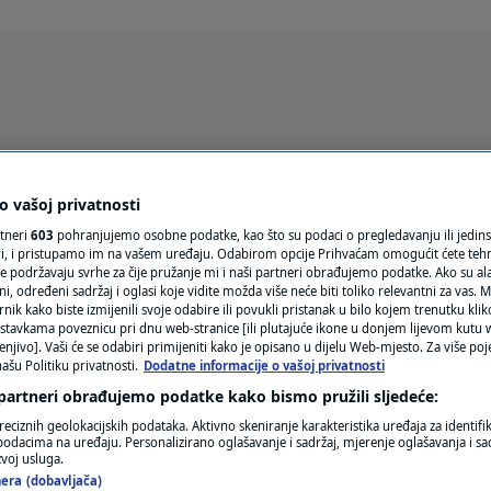
Oglas
 vašoj privatnosti
rtneri
603
pohranjujemo osobne podatke, kao što su podaci o pregledavanju ili jedins
ori, i pristupamo im na vašem uređaju. Odabirom opcije Prihvaćam omogućit ćete teh
e podržavaju svrhe za čije pružanje mi i naši partneri obrađujemo podatke. Ako su ala
 određeni sadržaj i oglasi koje vidite možda više neće biti toliko relevantni za vas. Mo
rnik kako biste izmijenili svoje odabire ili povukli pristanak u bilo kojem trenutku kl
stavkama poveznicu pri dnu web-stranice [ili plutajuće ikone u donjem lijevom kutu w
enjivo]. Vaši će se odabiri primijeniti kako je opisano u dijelu Web-mjesto. Za više poj
VRIJEME
ašu Politiku privatnosti.
Dodatne informacije o vašoj privatnosti
 partneri obrađujemo podatke kako bismo pružili sljedeće:
N1 TEME
reciznih geolokacijskih podataka. Aktivno skeniranje karakteristika uređaja za identifi
p podacima na uređaju. Personalizirano oglašavanje i sadržaj, mjerenje oglašavanja i sad
REGIJA
zvoj usluga.
era (dobavljača)