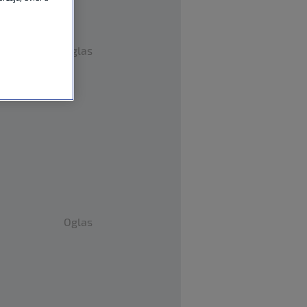
Oglas
Oglas