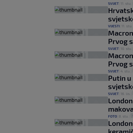
SVIJET
|
11. stu.
Hrvatsk
svjetsk
VIJESTI
|
11. stu.
Macron 
Prvog s
SVIJET
|
10. stu.
Macron 
Prvog s
SVIJET
|
4. stu.
|
Putin u
svjetsk
SVIJET
|
16. lis.
|
London:
makov
FOTO
|
8. stu.
|
London
kerami