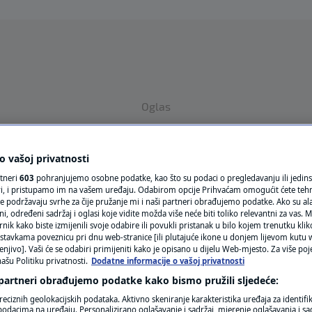
Oglas
 vašoj privatnosti
rtneri
603
pohranjujemo osobne podatke, kao što su podaci o pregledavanju ili jedins
ori, i pristupamo im na vašem uređaju. Odabirom opcije Prihvaćam omogućit ćete teh
e podržavaju svrhe za čije pružanje mi i naši partneri obrađujemo podatke. Ako su ala
 određeni sadržaj i oglasi koje vidite možda više neće biti toliko relevantni za vas. Mo
rnik kako biste izmijenili svoje odabire ili povukli pristanak u bilo kojem trenutku kl
VRIJEME
stavkama poveznicu pri dnu web-stranice [ili plutajuće ikone u donjem lijevom kutu w
enjivo]. Vaši će se odabiri primijeniti kako je opisano u dijelu Web-mjesto. Za više poj
N1 TEME
ašu Politiku privatnosti.
Dodatne informacije o vašoj privatnosti
 partneri obrađujemo podatke kako bismo pružili sljedeće:
REGIJA
reciznih geolokacijskih podataka. Aktivno skeniranje karakteristika uređaja za identifi
p podacima na uređaju. Personalizirano oglašavanje i sadržaj, mjerenje oglašavanja i sad