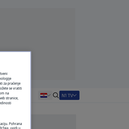
tveni
nologije
ti za praćenje
žete se vratiti
ikom na
N1 TV
eb stranice,
edinosti
kaciju. Pohrana
ržaja, uvidi u