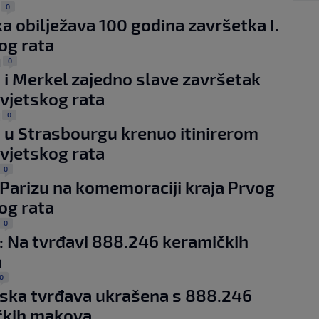
0
|
a obilježava 100 godina završetka I.
og rata
0
|
i Merkel zajedno slave završetak
vjetskog rata
0
|
u Strasbourgu krenuo itinirerom
vjetskog rata
0
 Parizu na komemoraciji kraja Prvog
og rata
0
 Na tvrđavi 888.246 keramičkih
a
0
ska tvrđava ukrašena s 888.246
čkih makova