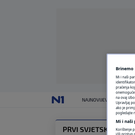
Brinemo o
Mi i naši pa
identifikat
praćenja koj
onemogućeni,
na ovaj izbo
NAJNOVIJE
VIJESTI
SVIJET
Upravljaj po
ako je primj
pogledajte n
Mi i naši
PRVI SVJETSKI RAT
Korištenje p
i/ili pristu