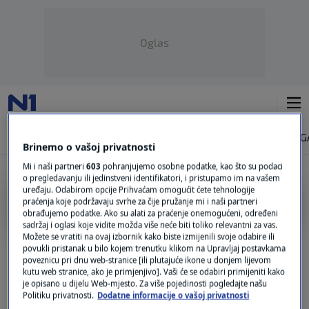
Oglas
NAJNOVIJE
VIJESTI
SVIJET
VRIJEME
N1 TEME
REGIJA
MAG
Brinemo o vašoj privatnosti
Mi i naši partneri
603
pohranjujemo osobne podatke, kao što su podaci
o pregledavanju ili jedinstveni identifikatori, i pristupamo im na vašem
uređaju. Odabirom opcije Prihvaćam omogućit ćete tehnologije
RAST BDPA
praćenja koje podržavaju svrhe za čije pružanje mi i naši partneri
obrađujemo podatke. Ako su alati za praćenje onemogućeni, određeni
sadržaj i oglasi koje vidite možda više neće biti toliko relevantni za vas.
Butković: Radimo sve da ne dođe do
Možete se vratiti na ovaj izbornik kako biste izmijenili svoje odabire ili
velikog povećanja cijene struje i plina
povukli pristanak u bilo kojem trenutku klikom na Upravljaj postavkama
poveznicu pri dnu web-stranice [ili plutajuće ikone u donjem lijevom
0
EKONOMIJA
|
27. kol.
|
kutu web stranice, ako je primjenjivo]. Vaši će se odabiri primijeniti kako
je opisano u dijelu Web-mjesto. Za više pojedinosti pogledajte našu
Politiku privatnosti.
Dodatne informacije o vašoj privatnosti