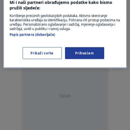
Mi i naši partneri obrađujemo podatke kako bismo
pružili sljedeće:
Korištenje preciznih geolokacijskih podataka. Aktivno skeniranje
karakteristika uređaja za identifikaciju. Pohrana i/ili pristup podacima na
Oglas
uređaju. Personalizirano oglašavanje i sadržaj, mjerenje oglašavanja i
sadržaja, uvidi u publiku i razvoj usluga.
Popis partnera (dobavljača)
Prikaži svrhe
Prihvaćam
Oglas