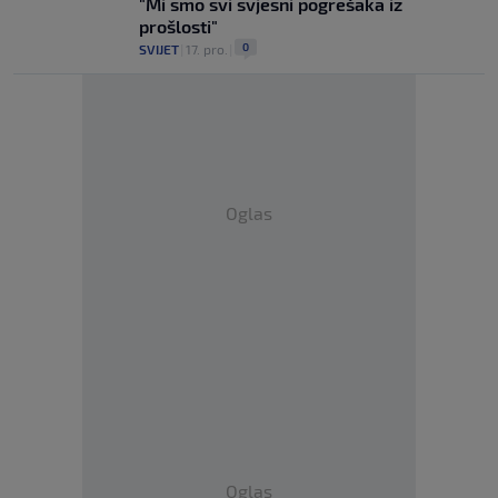
"Mi smo svi svjesni pogrešaka iz
prošlosti"
0
SVIJET
|
17. pro.
|
Oglas
Oglas