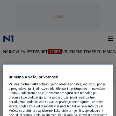
Oglas
NAJNOVIJE
VIJESTI
SVIJET
VRIJEME
N1 TEME
REGIJA
MAG
SAHEL
Brinemo o vašoj privatnosti
Mi i naši partneri
603
pohranjujemo osobne podatke, kao što su podaci
U SAHELU POGINULI DESECI LJUDI
o pregledavanju ili jedinstveni identifikatori, i pristupamo im na vašem
Papa Lav osudio nedavne terorističke
uređaju. Odabirom opcije Prihvaćam omogućit ćete tehnologije
napade: "Molim za žrtve i izražavam
praćenja koje podržavaju svrhe za čije pružanje mi i naši partneri
solidarnost sa svima koji pate"
obrađujemo podatke. Ako su alati za praćenje onemogućeni, određeni
sadržaj i oglasi koje vidite možda više neće biti toliko relevantni za vas.
1
SVIJET
|
10. svi.
|
Možete se vratiti na ovaj izbornik kako biste izmijenili svoje odabire ili
povukli pristanak u bilo kojem trenutku klikom na Upravljaj postavkama