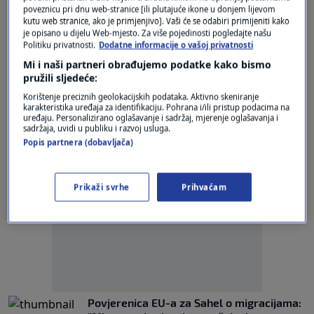
Europa bira: Povjerenica EU-a o odnosima
poveznicu pri dnu web-stranice [ili plutajuće ikone u donjem lijevom
EU-a i Sahela
kutu web stranice, ako je primjenjivo]. Vaši će se odabiri primijeniti kako
je opisano u dijelu Web-mjesto. Za više pojedinosti pogledajte našu
0
EUROPA BIRA
|
19. velj.
|
Politiku privatnosti.
Dodatne informacije o vašoj privatnosti
Mi i naši partneri obrađujemo podatke kako bismo
Nisu samo Ukrajina i Bliski istok: Ovo je 10
pružili sljedeće:
sukoba na koje treba pripaziti ove godine
0
SVIJET
|
4. sij.
|
Korištenje preciznih geolokacijskih podataka. Aktivno skeniranje
karakteristika uređaja za identifikaciju. Pohrana i/ili pristup podacima na
uređaju. Personalizirano oglašavanje i sadržaj, mjerenje oglašavanja i
sadržaja, uvidi u publiku i razvoj usluga.
Popis partnera (dobavljača)
Prikaži svrhe
Prihvaćam
Oglas
Povjerenica EU-a za Sahel o migracijama: