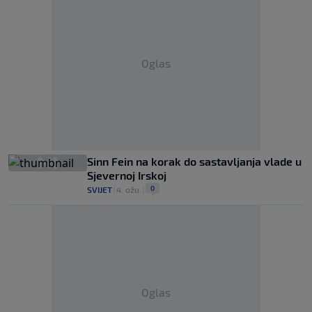
Oglas
Sinn Fein na korak do sastavljanja vlade u
Sjevernoj Irskoj
0
SVIJET
|
4. ožu.
|
Oglas