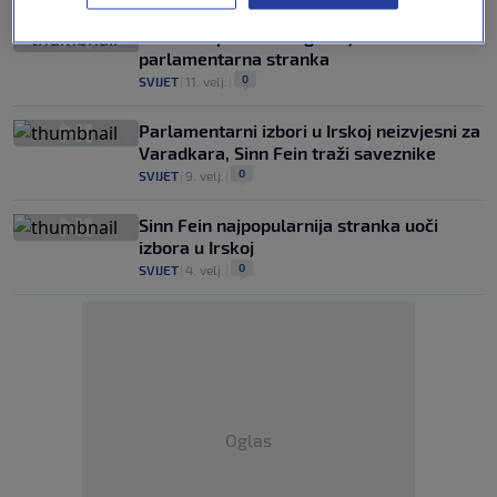
Sinn Fein postao druga najveća
parlamentarna stranka
0
SVIJET
|
11. velj.
|
Parlamentarni izbori u Irskoj neizvjesni za
Varadkara, Sinn Fein traži saveznike
0
SVIJET
|
9. velj.
|
Sinn Fein najpopularnija stranka uoči
izbora u Irskoj
0
SVIJET
|
4. velj.
|
Oglas