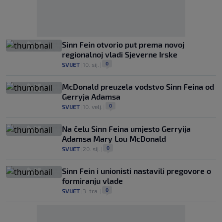
Sinn Fein otvorio put prema novoj
regionalnoj vladi Sjeverne Irske
0
SVIJET
|
10. sij.
|
McDonald preuzela vodstvo Sinn Feina od
Gerryja Adamsa
0
SVIJET
|
10. velj.
|
Na čelu Sinn Feina umjesto Gerryija
Adamsa Mary Lou McDonald
0
SVIJET
|
20. sij.
|
Sinn Fein i unionisti nastavili pregovore o
formiranju vlade
0
SVIJET
|
3. tra.
|