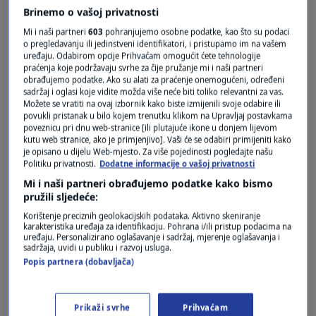
Brinemo o vašoj privatnosti
0
VIJESTI
|
7. lip.
|
Mi i naši partneri
603
pohranjujemo osobne podatke, kao što su podaci
Šefica Sinn Feina ispričala se zbog
o pregledavanju ili jedinstveni identifikatori, i pristupamo im na vašem
atentata IRA-e na ujaka princa Philipa
uređaju. Odabirom opcije Prihvaćam omogućit ćete tehnologije
praćenja koje podržavaju svrhe za čije pružanje mi i naši partneri
0
SVIJET
|
18. tra.
|
obrađujemo podatke. Ako su alati za praćenje onemogućeni, određeni
sadržaj i oglasi koje vidite možda više neće biti toliko relevantni za vas.
Možete se vratiti na ovaj izbornik kako biste izmijenili svoje odabire ili
povukli pristanak u bilo kojem trenutku klikom na Upravljaj postavkama
poveznicu pri dnu web-stranice [ili plutajuće ikone u donjem lijevom
kutu web stranice, ako je primjenjivo]. Vaši će se odabiri primijeniti kako
je opisano u dijelu Web-mjesto. Za više pojedinosti pogledajte našu
Politiku privatnosti.
Dodatne informacije o vašoj privatnosti
Oglas
Mi i naši partneri obrađujemo podatke kako bismo
pružili sljedeće:
Korištenje preciznih geolokacijskih podataka. Aktivno skeniranje
karakteristika uređaja za identifikaciju. Pohrana i/ili pristup podacima na
uređaju. Personalizirano oglašavanje i sadržaj, mjerenje oglašavanja i
sadržaja, uvidi u publiku i razvoj usluga.
Popis partnera (dobavljača)
Irski Sinn Fein pozvao Fiannu Fail na
pregovore o koaliciji
0
Prikaži svrhe
Prihvaćam
SVIJET
|
13. velj.
|