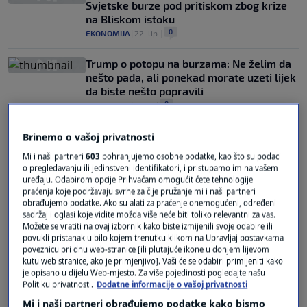
Svjetske burze pod pritiskom zbog krize
na Bliskom istoku
0
EKONOMIJA
|
22. lip.
|
Trump o potopu na burzama: Ne želim da
nešto pada, ali ponekad morate uzeti lijek
da biste nešto popravili
0
EKONOMIJA
|
7. tra.
|
Brinemo o vašoj privatnosti
Mi i naši partneri
603
pohranjujemo osobne podatke, kao što su podaci
o pregledavanju ili jedinstveni identifikatori, i pristupamo im na vašem
uređaju. Odabirom opcije Prihvaćam omogućit ćete tehnologije
praćenja koje podržavaju svrhe za čije pružanje mi i naši partneri
obrađujemo podatke. Ako su alati za praćenje onemogućeni, određeni
Oglas
sadržaj i oglasi koje vidite možda više neće biti toliko relevantni za vas.
Možete se vratiti na ovaj izbornik kako biste izmijenili svoje odabire ili
povukli pristanak u bilo kojem trenutku klikom na Upravljaj postavkama
poveznicu pri dnu web-stranice [ili plutajuće ikone u donjem lijevom
kutu web stranice, ako je primjenjivo]. Vaši će se odabiri primijeniti kako
je opisano u dijelu Web-mjesto. Za više pojedinosti pogledajte našu
Politiku privatnosti.
Dodatne informacije o vašoj privatnosti
Mi i naši partneri obrađujemo podatke kako bismo
Panika na svjetskim burzama: Na Wall