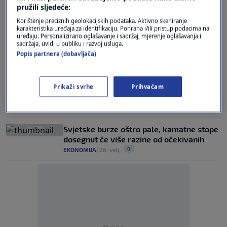
pružili sljedeće:
Streetu izbrisano 2.400 milijardi dolara,
snažno porastao indeks straha
Korištenje preciznih geolokacijskih podataka. Aktivno skeniranje
karakteristika uređaja za identifikaciju. Pohrana i/ili pristup podacima na
0
EKONOMIJA
|
4. tra.
|
uređaju. Personalizirano oglašavanje i sadržaj, mjerenje oglašavanja i
sadržaja, uvidi u publiku i razvoj usluga.
Prijeti li nam nova naftna kriza?
Popis partnera (dobavljača)
0
EKONOMIJA
|
10. lis.
|
Nesigurnost na burzama: Ovo je loša
Prikaži svrhe
Prihvaćam
vijest jer ukazuje na dolazak recesije
0
EKONOMIJA
|
8. tra.
|
Svjetske burze oštro pale, kamatne stope
dosegnut će više razine od očekivanih
0
EKONOMIJA
|
26. velj.
|