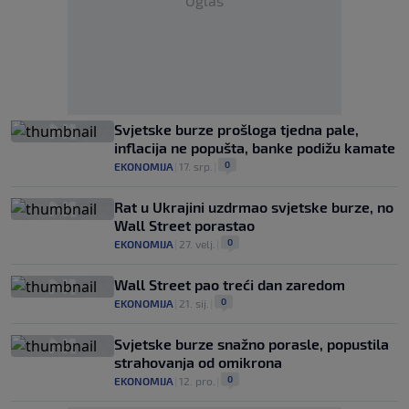
Oglas
Svjetske burze prošloga tjedna pale,
inflacija ne popušta, banke podižu kamate
0
EKONOMIJA
|
17. srp.
|
Rat u Ukrajini uzdrmao svjetske burze, no
Wall Street porastao
0
EKONOMIJA
|
27. velj.
|
Wall Street pao treći dan zaredom
0
EKONOMIJA
|
21. sij.
|
Svjetske burze snažno porasle, popustila
strahovanja od omikrona
0
EKONOMIJA
|
12. pro.
|