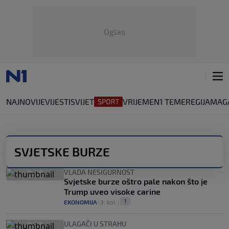
Oglas
NAJNOVIJE
VIJESTI
SVIJET
VRIJEME
N1 TEME
REGIJA
MAG
SVJETSKE BURZE
VLADA NESIGURNOST
Svjetske burze oštro pale nakon što je
Trump uveo visoke carine
1
EKONOMIJA
|
3. kol.
|
ULAGAČI U STRAHU