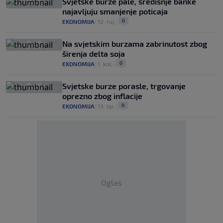
Svjetske burze pale, središnje banke
najavljuju smanjenje poticaja
0
EKONOMIJA
|
12. ruj.
|
Na svjetskim burzama zabrinutost zbog
širenja delta soja
0
EKONOMIJA
|
1. kol.
|
Svjetske burze porasle, trgovanje
oprezno zbog inflacije
0
EKONOMIJA
|
13. lip.
|
Oglas