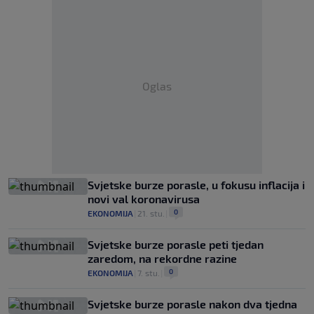
Oglas
Svjetske burze porasle, u fokusu inflacija i
novi val koronavirusa
0
EKONOMIJA
|
21. stu.
|
Svjetske burze porasle peti tjedan
zaredom, na rekordne razine
0
EKONOMIJA
|
7. stu.
|
Svjetske burze porasle nakon dva tjedna