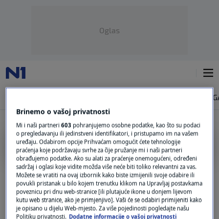
Oglas
NAJNOVIJE
VIJESTI
SVIJET
VRIJEME
N1 TEME
REGIJA
MAG
Brinemo o vašoj privatnosti
Mi i naši partneri
603
pohranjujemo osobne podatke, kao što su podaci
o pregledavanju ili jedinstveni identifikatori, i pristupamo im na vašem
TATJANA VLAŠIĆ
uređaju. Odabirom opcije Prihvaćam omogućit ćete tehnologije
praćenja koje podržavaju svrhe za čije pružanje mi i naši partneri
obrađujemo podatke. Ako su alati za praćenje onemogućeni, određeni
Zašto socijalni radnici u 21. stoljeću ne
sadržaj i oglasi koje vidite možda više neće biti toliko relevantni za vas.
istupaju javno o problemima? "Zastrašuju
Možete se vratiti na ovaj izbornik kako biste izmijenili svoje odabire ili
povukli pristanak u bilo kojem trenutku klikom na Upravljaj postavkama
nas!"
poveznicu pri dnu web-stranice [ili plutajuće ikone u donjem lijevom
0
VIJESTI
|
3. velj.
|
kutu web stranice, ako je primjenjivo]. Vaši će se odabiri primijeniti kako
je opisano u dijelu Web-mjesto. Za više pojedinosti pogledajte našu
Kontroverze oko agencija za utjerivanje
Politiku privatnosti.
Dodatne informacije o vašoj privatnosti