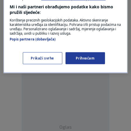
dugova: "Zovu čak i poslodavce..."
Mi i naši partneri obrađujemo podatke kako bismo
0
VIJESTI
|
13. tra.
|
pružili sljedeće:
Korištenje preciznih geolokacijskih podataka. Aktivno skeniranje
karakteristika uređaja za identifikaciju. Pohrana i/ili pristup podacima na
uređaju. Personalizirano oglašavanje i sadržaj, mjerenje oglašavanja i
sadržaja, uvidi u publiku i razvoj usluga.
Popis partnera (dobavljača)
Oglas
Prikaži svrhe
Prihvaćam
Oglas