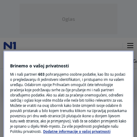
Oglas
NAJNOVIJE
VIJESTI
SVIJET
VRIJEME
N1 TEME
REGIJA
MAG
Brinemo o vašoj privatnosti
Mi i naši partneri
603
pohranjujemo osobne podatke, kao što su podaci
o pregledavanju ili jedinstveni identifikatori, i pristupamo im na vašem
uređaju. Odabirom opcije Prihvaćam omogućit ćete tehnologije
TEKSTILNI PROIZVODI
praćenja koje podržavaju svrhe za čije pružanje mi i naši partneri
obrađujemo podatke. Ako su alati za praćenje onemogućeni, određeni
sadržaj i oglasi koje vidite možda više neće biti toliko relevantni za vas.
POTICANJE RECIKLIRANJA
Možete se vratiti na ovaj izbornik kako biste izmijenili svoje odabire ili
EU uvodi zabranu uništavanja neprodane
povukli pristanak u bilo kojem trenutku klikom na Upravljaj postavkama
odjeće i obuće
poveznicu pri dnu web-stranice [ili plutajuće ikone u donjem lijevom
0
SVIJET
|
prije 1 min.
|
kutu web stranice, ako je primjenjivo]. Vaši će se odabiri primijeniti kako
je opisano u dijelu Web-mjesto. Za više pojedinosti pogledajte našu
Politiku privatnosti.
Dodatne informacije o vašoj privatnosti