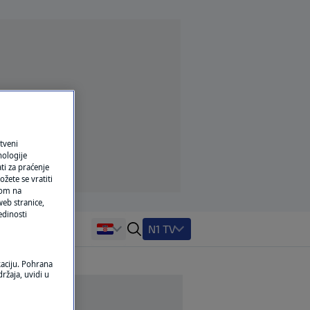
tveni
nologije
ti za praćenje
žete se vratiti
ikom na
eb stranice,
edinosti
N1 TV
kaciju. Pohrana
ržaja, uvidi u