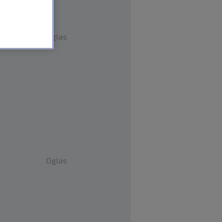
Oglas
Oglas