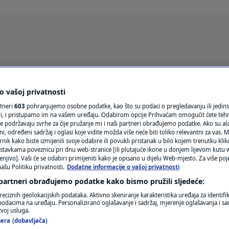
Oglas
 vašoj privatnosti
rtneri
603
pohranjujemo osobne podatke, kao što su podaci o pregledavanju ili jedins
ori, i pristupamo im na vašem uređaju. Odabirom opcije Prihvaćam omogućit ćete teh
e podržavaju svrhe za čije pružanje mi i naši partneri obrađujemo podatke. Ako su ala
 određeni sadržaj i oglasi koje vidite možda više neće biti toliko relevantni za vas. Mo
rnik kako biste izmijenili svoje odabire ili povukli pristanak u bilo kojem trenutku kl
stavkama poveznicu pri dnu web-stranice [ili plutajuće ikone u donjem lijevom kutu w
enjivo]. Vaši će se odabiri primijeniti kako je opisano u dijelu Web-mjesto. Za više poj
ašu Politiku privatnosti.
Dodatne informacije o vašoj privatnosti
VRIJEME
 partneri obrađujemo podatke kako bismo pružili sljedeće:
N1 TEME
reciznih geolokacijskih podataka. Aktivno skeniranje karakteristika uređaja za identifi
p podacima na uređaju. Personalizirano oglašavanje i sadržaj, mjerenje oglašavanja i sad
REGIJA
zvoj usluga.
era (dobavljača)