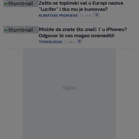
Zašto se toplinski val u Europi naziva
"Lucifer" i tko mu je kumovao?
0
KLIMATSKE PROMJENE
|
12. srp.
|
Mislite da znate što znači 'i' u iPhoneu?
Odgovor bi vas mogao iznenaditi!
0
TEHNOLOGIJA
|
1. velj.
|
Oglas