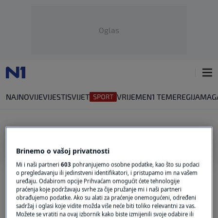
Oglas
NAJNOVIJE
VIJESTI
SVIJET
VRIJEME
N1 TEME
REGIJA
MAG
ZNAČENJE
Brinemo o vašoj privatnosti
FUMATA BIANCA
Mi i naši partneri
603
pohranjujemo osobne podatke, kao što su podaci
VIDEO / Povijest i znanost iza bijelog dima
o pregledavanju ili jedinstveni identifikatori, i pristupamo im na vašem
uređaju. Odabirom opcije Prihvaćam omogućit ćete tehnologije
0
SVIJET
|
8. svi.
|
praćenja koje podržavaju svrhe za čije pružanje mi i naši partneri
obrađujemo podatke. Ako su alati za praćenje onemogućeni, određeni
Zašto se kaže da su u laži kratke noge?
sadržaj i oglasi koje vidite možda više neće biti toliko relevantni za vas.
0
Možete se vratiti na ovaj izbornik kako biste izmijenili svoje odabire ili
LIFESTYLE
|
13. kol.
|