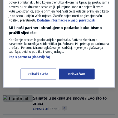
povukli pristanak u bilo kojem trenutku klikom na Upravljaj postavkama
poveznicu pri dnu web-stranice [ili plutajuće ikone u donjem lijevom
Znate li što zapravo znači Baby Lasagna?
kutu web stranice, ako je primjenjivo]. Vaši će se odabiri primijeniti kako
Ovo vjerojatno niste očekivali
je opisano u dijelu Web-mjesto. Za više pojedinosti pogledajte našu
0
Politiku privatnosti.
Dodatne informacije o vašoj privatnosti
MAGAZIN
|
28. velj.
|
Mi i naši partneri obrađujemo podatke kako bismo
pružili sljedeće:
Korištenje preciznih geolokacijskih podataka. Aktivno skeniranje
karakteristika uređaja za identifikaciju. Pohrana i/ili pristup podacima na
uređaju. Personalizirano oglašavanje i sadržaj, mjerenje oglašavanja i
sadržaja, uvidi u publiku i razvoj usluga.
Popis partnera (dobavljača)
Oglas
Prikaži svrhe
Prihvaćam
Sanjate li seksualne snove? Evo što to
znači
0
LIFESTYLE
|
27. velj.
|