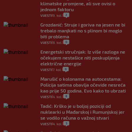
klimatske promjene, ali sve ovisi o
jednom faktoru
2
VIJESTI
9. kol.
|
|
Grozdanić: Struje i goriva na jesen ne bi
trebalo manjkati no s plinom bi moglo
biti problema
0
VIJESTI
8. kol.
|
|
Energetski stručnjak: Iz više razloga ne
očekujem nestašice niti poskupljenja
električne energije
0
VIJESTI
7. kol.
|
|
Marušić o kolonama na autocestama:
Policija satima obavlja očevide nesreća
kao prije 50 godina. Evo kako to ubrzati
8
VIJESTI
4. kol.
|
|
Tadić: Krško je u boljoj poziciji od
nuklearki u Mađarskoj i Rumunjskoj jer
se vodilo računa o važnoj stvari
5
VIJESTI
4. kol.
|
|