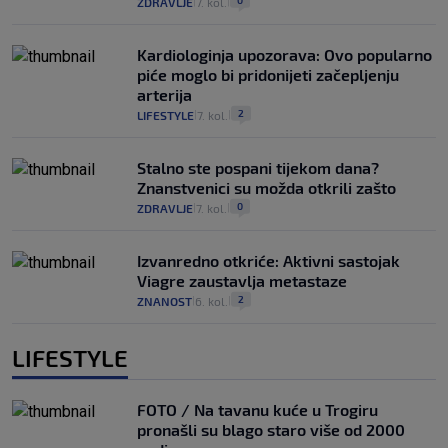
0
ZDRAVLJE
7. kol.
|
|
Kardiologinja upozorava: Ovo popularno
piće moglo bi pridonijeti začepljenju
arterija
2
LIFESTYLE
7. kol.
|
|
Stalno ste pospani tijekom dana?
Znanstvenici su možda otkrili zašto
0
ZDRAVLJE
7. kol.
|
|
Izvanredno otkriće: Aktivni sastojak
Viagre zaustavlja metastaze
2
ZNANOST
6. kol.
|
|
LIFESTYLE
FOTO / Na tavanu kuće u Trogiru
pronašli su blago staro više od 2000