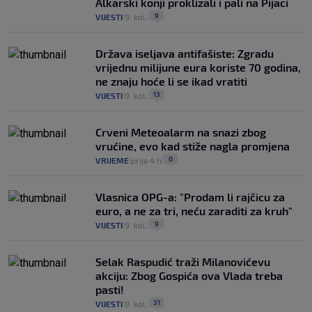
Alkarski konji proklizali i pali na Pijaci
9
VIJESTI
9. kol.
|
|
Država iseljava antifašiste: Zgradu
vrijednu milijune eura koriste 70 godina,
ne znaju hoće li se ikad vratiti
13
VIJESTI
9. kol.
|
|
Crveni Meteoalarm na snazi zbog
vrućine, evo kad stiže nagla promjena
0
VRIJEME
prije 4 h
|
|
Vlasnica OPG-a: "Prodam li rajčicu za
euro, a ne za tri, neću zaraditi za kruh"
9
VIJESTI
9. kol.
|
|
Selak Raspudić traži Milanovićevu
akciju: Zbog Gospića ova Vlada treba
pasti!
31
VIJESTI
9. kol.
|
|