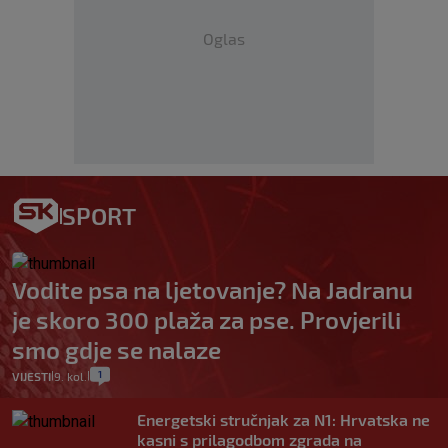
Oglas
SPORT
Vodite psa na ljetovanje? Na Jadranu
je skoro 300 plaža za pse. Provjerili
smo gdje se nalaze
1
VIJESTI
9. kol.
|
|
Energetski stručnjak za N1: Hrvatska ne
kasni s prilagodbom zgrada na