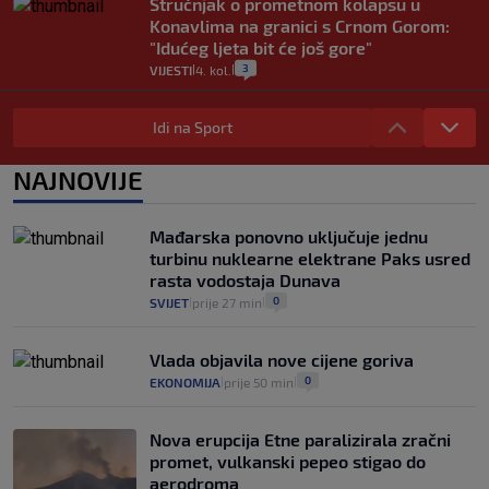
Stručnjak o prometnom kolapsu u
Konavlima na granici s Crnom Gorom:
"Idućeg ljeta bit će još gore"
3
VIJESTI
4. kol.
|
|
Iz Hrvatske u Italiju može se i preko
mora. Provjerili smo brodske linije i
Idi na Sport
cijene
2
VIJESTI
3. kol.
NAJNOVIJE
|
|
Uzgajivač objasnio zašto kilogram
rajčica košta deset eura: "Nećete ih
Mađarska ponovno uključuje jednu
vidjeti na akcijama u trgovinama"
turbinu nuklearne elektrane Paks usred
8
VIJESTI
3. kol.
|
|
rasta vodostaja Dunava
0
SVIJET
prije 27 min
|
|
Vlada objavila nove cijene goriva
0
EKONOMIJA
prije 50 min
|
|
Nova erupcija Etne paralizirala zračni
promet, vulkanski pepeo stigao do
aerodroma