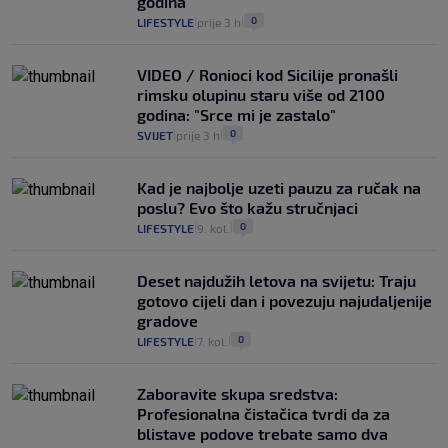
godina
0
LIFESTYLE
prije 3 h
|
|
VIDEO / Ronioci kod Sicilije pronašli
rimsku olupinu staru više od 2100
godina: "Srce mi je zastalo"
0
SVIJET
prije 3 h
|
|
Kad je najbolje uzeti pauzu za ručak na
poslu? Evo što kažu stručnjaci
0
LIFESTYLE
9. kol.
|
|
Deset najdužih letova na svijetu: Traju
gotovo cijeli dan i povezuju najudaljenije
gradove
0
LIFESTYLE
7. kol.
|
|
Zaboravite skupa sredstva:
Profesionalna čistačica tvrdi da za
blistave podove trebate samo dva