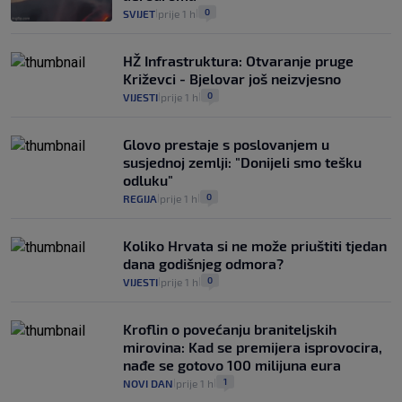
0
SVIJET
prije 1 h
|
|
HŽ Infrastruktura: Otvaranje pruge
Križevci - Bjelovar još neizvjesno
0
VIJESTI
prije 1 h
|
|
Glovo prestaje s poslovanjem u
susjednoj zemlji: "Donijeli smo tešku
odluku"
0
REGIJA
prije 1 h
|
|
Koliko Hrvata si ne može priuštiti tjedan
dana godišnjeg odmora?
0
VIJESTI
prije 1 h
|
|
Kroflin o povećanju braniteljskih
mirovina: Kad se premijera isprovocira,
nađe se gotovo 100 milijuna eura
1
NOVI DAN
prije 1 h
|
|