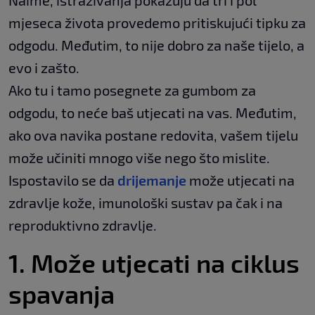
Naime, istraživanja pokazuju da tri i pol
mjeseca života provedemo pritiskujući tipku za
odgodu. Međutim, to nije dobro za naše tijelo, a
evo i zašto.
Ako tu i tamo posegnete za gumbom za
odgodu, to neće baš utjecati na vas. Međutim,
ako ova navika postane redovita, vašem tijelu
može učiniti mnogo više nego što mislite.
Ispostavilo se da
drijemanje
može utjecati na
zdravlje kože, imunološki sustav pa čak i na
reproduktivno zdravlje.
1. Može utjecati na ciklus
spavanja