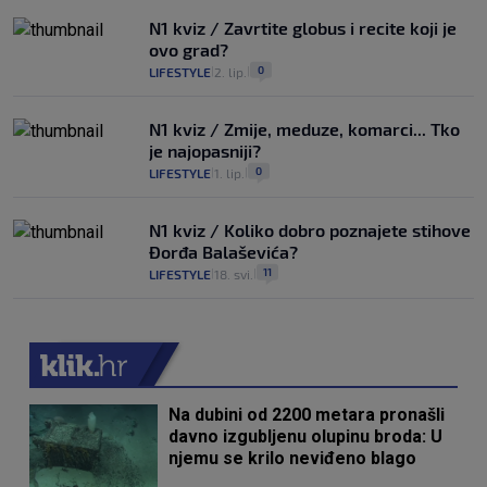
N1 kviz / Zavrtite globus i recite koji je
ovo grad?
0
LIFESTYLE
2. lip.
|
|
N1 kviz / Zmije, meduze, komarci... Tko
je najopasniji?
0
LIFESTYLE
1. lip.
|
|
N1 kviz / Koliko dobro poznajete stihove
Đorđa Balaševića?
11
LIFESTYLE
18. svi.
|
|
Na dubini od 2200 metara pronašli
davno izgubljenu olupinu broda: U
njemu se krilo neviđeno blago