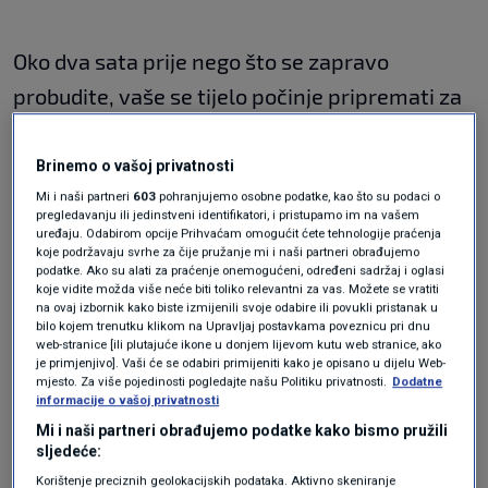
Oko dva sata prije nego što se zapravo
probudite, vaše se tijelo počinje pripremati za
početak dana. Vaša temperatura raste i vaše
tijelo oslobađa kemikalije koje su odgovorne za
Brinemo o vašoj privatnosti
to da se osjećate budnima. Kada ustanete
Mi i naši partneri
603
pohranjujemo osobne podatke, kao što su podaci o
pregledavanju ili jedinstveni identifikatori, i pristupamo im na vašem
nakon što ste čuli prvi alarm, vaše je tijelo
uređaju. Odabirom opcije Prihvaćam omogućit ćete tehnologije praćenja
koje podržavaju svrhe za čije pružanje mi i naši partneri obrađujemo
dobro pripremljeno za proces buđenja. Al, ako
podatke. Ako su alati za praćenje onemogućeni, određeni sadržaj i oglasi
koje vidite možda više neće biti toliko relevantni za vas. Možete se vratiti
pritisnete gumb za odgodu i vratite se na
na ovaj izbornik kako biste izmijenili svoje odabire ili povukli pristanak u
bilo kojem trenutku klikom na Upravljaj postavkama poveznicu pri dnu
spavanje
, velike su šanse da ćete se osjećati
web-stranice [ili plutajuće ikone u donjem lijevom kutu web stranice, ako
je primjenjivo]. Vaši će se odabiri primijeniti kako je opisano u dijelu Web-
pospano i umorno dugo nakon što se
mjesto. Za više pojedinosti pogledajte našu Politiku privatnosti.
Dodatne
informacije o vašoj privatnosti
probudite.
Mi i naši partneri obrađujemo podatke kako bismo pružili
sljedeće:
2. Možete se osjećati
Korištenje preciznih geolokacijskih podataka. Aktivno skeniranje