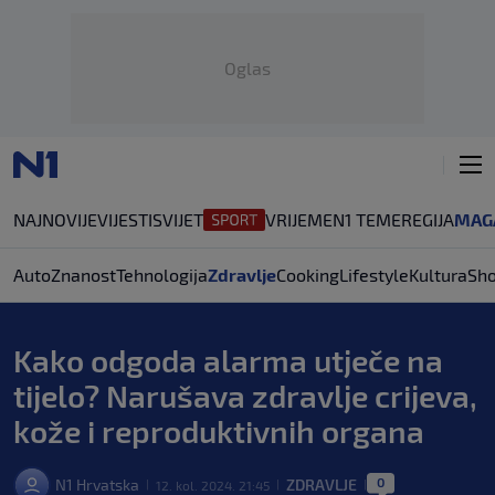
Oglas
NAJNOVIJE
VIJESTI
SVIJET
VRIJEME
N1 TEME
REGIJA
MAG
Auto
Znanost
Tehnologija
Zdravlje
Cooking
Lifestyle
Kultura
Sh
Kako odgoda alarma utječe na
tijelo? Narušava zdravlje crijeva,
kože i reproduktivnih organa
0
N1 Hrvatska
ZDRAVLJE
12. kol. 2024. 21:45
|
|
|