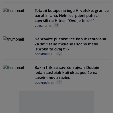
Totalni kolaps na jugu Hrvatske, granica
paralizirana. Neki iscrpljeni putnici
završili na Hitnoj: "Ovo je teror!"
10
VIJESTI
2. kol.
|
|
Napravite pljeskavice kao iz restorana:
Za savršeno mekano i sočno meso
isprobajte ovaj trik
0
COOKING
8. kol.
|
|
Bakin trik za savršen ajvar: Dodaje
jedan sastojak koji okus podiže na
sasvim novu razinu
0
COOKING
8. kol.
|
|