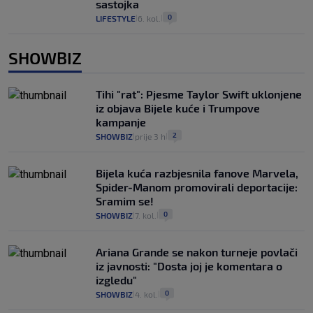
sastojka
0
LIFESTYLE
6. kol.
|
|
SHOWBIZ
Tihi "rat": Pjesme Taylor Swift uklonjene
iz objava Bijele kuće i Trumpove
kampanje
2
SHOWBIZ
prije 3 h
|
|
Bijela kuća razbjesnila fanove Marvela,
Spider-Manom promovirali deportacije:
Sramim se!
0
SHOWBIZ
7. kol.
|
|
Ariana Grande se nakon turneje povlači
iz javnosti: "Dosta joj je komentara o
izgledu"
0
SHOWBIZ
4. kol.
|
|