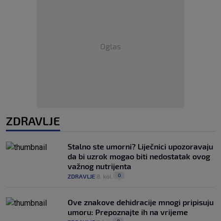
Oglas
ZDRAVLJE
Stalno ste umorni? Liječnici upozoravaju
da bi uzrok mogao biti nedostatak ovog
važnog nutrijenta
0
ZDRAVLJE
8. kol.
|
|
Ove znakove dehidracije mnogi pripisuju
umoru: Prepoznajte ih na vrijeme