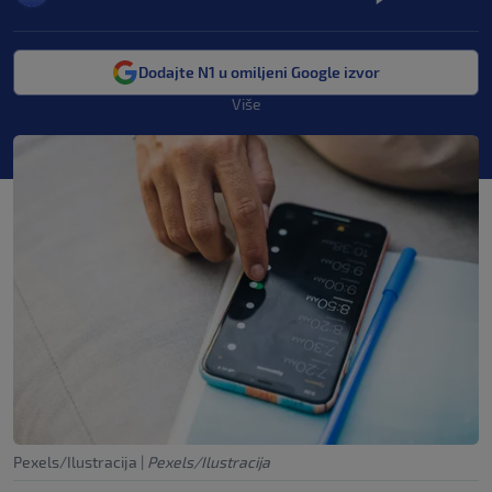
Dodajte N1 u omiljeni Google izvor
Više
Pexels/Ilustracija
|
Pexels/Ilustracija