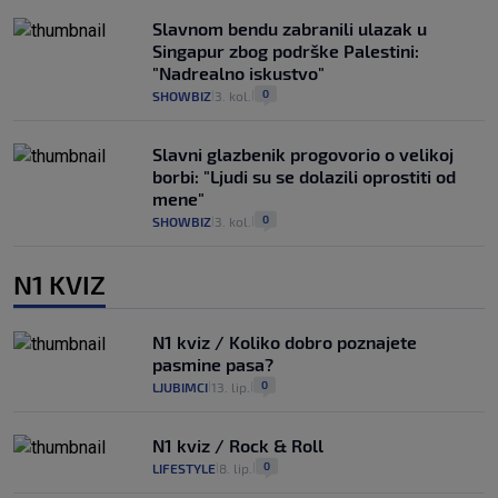
Slavnom bendu zabranili ulazak u
Singapur zbog podrške Palestini:
"Nadrealno iskustvo"
0
SHOWBIZ
3. kol.
|
|
Slavni glazbenik progovorio o velikoj
borbi: "Ljudi su se dolazili oprostiti od
mene"
0
SHOWBIZ
3. kol.
|
|
N1 KVIZ
N1 kviz / Koliko dobro poznajete
pasmine pasa?
0
LJUBIMCI
13. lip.
|
|
N1 kviz / Rock & Roll
0
LIFESTYLE
8. lip.
|
|