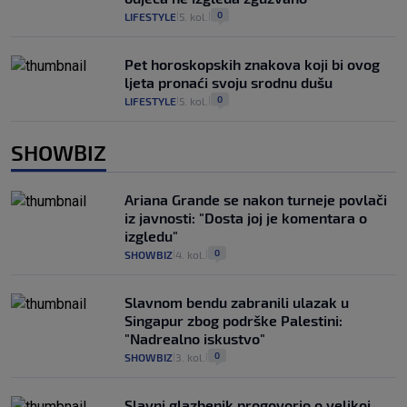
0
LIFESTYLE
5. kol.
|
|
Pet horoskopskih znakova koji bi ovog
ljeta pronaći svoju srodnu dušu
0
LIFESTYLE
5. kol.
|
|
SHOWBIZ
Ariana Grande se nakon turneje povlači
iz javnosti: "Dosta joj je komentara o
izgledu"
0
SHOWBIZ
4. kol.
|
|
Slavnom bendu zabranili ulazak u
Singapur zbog podrške Palestini:
"Nadrealno iskustvo"
0
SHOWBIZ
3. kol.
|
|
Slavni glazbenik progovorio o velikoj