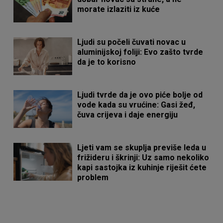
morate izlaziti iz kuće
Ljudi su počeli čuvati novac u
aluminijskoj foliji: Evo zašto tvrde
da je to korisno
Ljudi tvrde da je ovo piće bolje od
vode kada su vrućine: Gasi žeđ,
čuva crijeva i daje energiju
Ljeti vam se skuplja previše leda u
frižideru i škrinji: Uz samo nekoliko
kapi sastojka iz kuhinje riješit ćete
problem