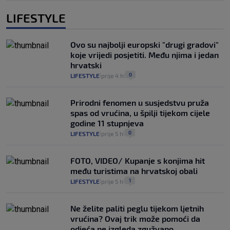
LIFESTYLE
Ovo su najbolji europski "drugi gradovi"
koje vrijedi posjetiti. Među njima i jedan
hrvatski
0
LIFESTYLE
prije 4 h
|
|
Prirodni fenomen u susjedstvu pruža
spas od vrućina, u špilji tijekom cijele
godine 11 stupnjeva
0
LIFESTYLE
prije 5 h
|
|
FOTO, VIDEO/ Kupanje s konjima hit
među turistima na hrvatskoj obali
1
LIFESTYLE
prije 5 h
|
|
Ne želite paliti peglu tijekom ljetnih
vrućina? Ovaj trik može pomoći da
odjeća ne izgleda zgužvano