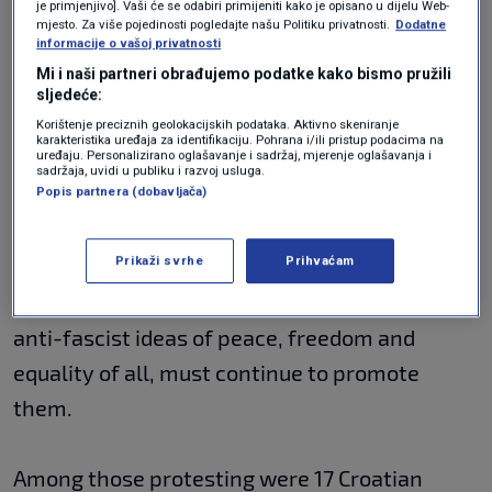
je primjenjivo]. Vaši će se odabiri primijeniti kako je opisano u dijelu Web-
changing the law on the Ministry of the
mjesto. Za više pojedinosti pogledajte našu Politiku privatnosti.
Dodatne
informacije o vašoj privatnosti
Interior in our canton, the results of the
Mi i naši partneri obrađujemo podatke kako bismo pružili
Brussels meeting and the continuous policy of
sljedeće:
Dragan Covic,” he said, accusing the leader of
Korištenje preciznih geolokacijskih podataka. Aktivno skeniranje
karakteristika uređaja za identifikaciju. Pohrana i/ili pristup podacima na
uređaju. Personalizirano oglašavanje i sadržaj, mjerenje oglašavanja i
the Croat Democratic Union (HDZ BiH) party of
sadržaja, uvidi u publiku i razvoj usluga.
Popis partnera (dobavljača)
propagating “ideas of neo-fascism and neo-
Nazism in BiH.”
Prikaži svrhe
Prihvaćam
Djulic said that the generations that inherited
anti-fascist ideas of peace, freedom and
equality of all, must continue to promote
them.
Among those protesting were 17 Croatian