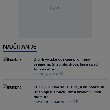
Oglas
NAJČITANIJE
Dio Hrvatske očekuje promjena
vremena: Stižu pljuskovi, bura i pad
temperature
0
VRIJEME
prije 15 h
|
|
FOTO / Dunav se isušuje, a na površinu
izranjaju njemački ratni brodovi i kosti
mamuta
1
KLIMATSKE PROMJENE
5. kol.
|
|