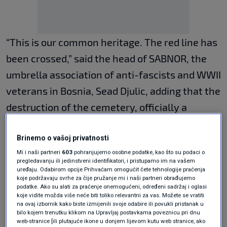
“This is our common heritage. The red line has
been crossed,” said the head of SABNOR, the
umbrella association of anti-fascists and WWII
veterans in Bosnia, Sead Djulic, adding that the
destruction of the cemetery, officially a
National Monument of BIH, represents an
attack against the state itself.
Brinemo o vašoj privatnosti
Mi i naši partneri
603
pohranjujemo osobne podatke, kao što su podaci o
pregledavanju ili jedinstveni identifikatori, i pristupamo im na vašem
uređaju. Odabirom opcije Prihvaćam omogućit ćete tehnologije praćenja
He argued that there is a reason why it
koje podržavaju svrhe za čije pružanje mi i naši partneri obrađujemo
happened in this particular moment.
podatke. Ako su alati za praćenje onemogućeni, određeni sadržaj i oglasi
koje vidite možda više neće biti toliko relevantni za vas. Možete se vratiti
na ovaj izbornik kako biste izmijenili svoje odabire ili povukli pristanak u
bilo kojem trenutku klikom na Upravljaj postavkama poveznicu pri dnu
“All this should be viewed in the context of
web-stranice [ili plutajuće ikone u donjem lijevom kutu web stranice, ako