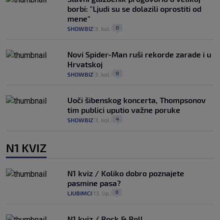
borbi: "Ljudi su se dolazili oprostiti od
mene"
0
SHOWBIZ
3. kol.
|
|
Novi Spider-Man ruši rekorde zarade i u
Hrvatskoj
0
SHOWBIZ
3. kol.
|
|
Uoči šibenskog koncerta, Thompsonov
tim publici uputio važne poruke
4
SHOWBIZ
3. kol.
|
|
N1 KVIZ
N1 kviz / Koliko dobro poznajete
pasmine pasa?
0
LJUBIMCI
13. lip.
|
|
N1 kviz / Rock & Roll