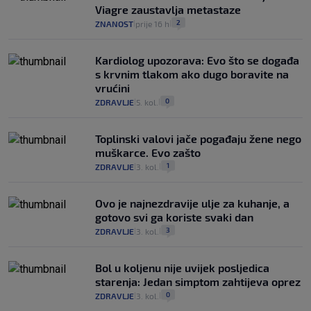
Viagre zaustavlja metastaze
2
ZNANOST
prije 16 h
|
|
Kardiolog upozorava: Evo što se događa
s krvnim tlakom ako dugo boravite na
vrućini
0
ZDRAVLJE
5. kol.
|
|
Toplinski valovi jače pogađaju žene nego
muškarce. Evo zašto
1
ZDRAVLJE
3. kol.
|
|
Ovo je najnezdravije ulje za kuhanje, a
gotovo svi ga koriste svaki dan
3
ZDRAVLJE
3. kol.
|
|
Bol u koljenu nije uvijek posljedica
starenja: Jedan simptom zahtijeva oprez
0
ZDRAVLJE
3. kol.
|
|