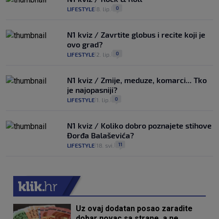
0
LIFESTYLE
8. lip.
|
|
N1 kviz / Zavrtite globus i recite koji je
ovo grad?
0
LIFESTYLE
2. lip.
|
|
N1 kviz / Zmije, meduze, komarci... Tko
je najopasniji?
0
LIFESTYLE
1. lip.
|
|
N1 kviz / Koliko dobro poznajete stihove
Đorđa Balaševića?
11
LIFESTYLE
18. svi.
|
|
Uz ovaj dodatan posao zaradite
dobar novac sa strane, a ne