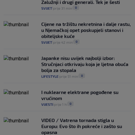
Zalužnji i drugi generali. Tek je šesti
0
SVIJET
prije 31 min
|
|
Cijene na tržištu nekretnina i dalje rastu,
u Njemačkoj opet poskupjeli stanovi i
obiteljske kuće
0
SVIJET
prije 42 min
|
|
Japanke nisu uvijek najbolji izbor:
Stručnjaci otkrivaju koja je ljetna obuća
bolja za stopala
0
LIFESTYLE
prije 51 min
|
|
I nuklearne elektrane pogođene su
vrućinom
0
VIJESTI
prije 1 h
|
|
VIDEO / Vatrena tornada stigla u
Europu: Evo što ih pokreće i zašto su
opasna