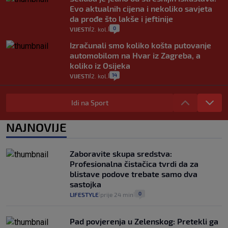
Evo aktualnih cijena i nekoliko savjeta
da prođe što lakše i jeftinije
0
VIJESTI
2. kol.
|
|
Izračunali smo koliko košta putovanje
automobilom na Hvar iz Zagreba, a
koliko iz Osijeka
14
VIJESTI
2. kol.
|
|
"Kći je otišla na more, a zaboravila
zdravstvenu iskaznicu". Kakva su prava
Idi na Sport
pacijenata izvan mjesta prebivališta?
1
VIJESTI
1. kol.
NAJNOVIJE
|
|
Provjerili smo "što ćemo onda" ako
Plenković na 15 dana ukine mjere: "Ne bi
Zaboravite skupa sredstva:
se dogodilo ništa. Vlada se zaljubila u te
Profesionalna čistačica tvrdi da za
intervencije"
blistave podove trebate samo dva
25
VIJESTI
30. srp.
|
|
sastojka
0
LIFESTYLE
prije 24 min
|
|
Pad povjerenja u Zelenskog: Pretekli ga