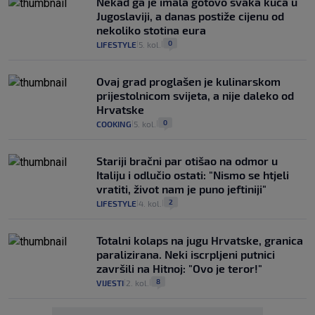
Nekad ga je imala gotovo svaka kuća u
Jugoslaviji, a danas postiže cijenu od
nekoliko stotina eura
0
LIFESTYLE
5. kol.
|
|
Ovaj grad proglašen je kulinarskom
prijestolnicom svijeta, a nije daleko od
Hrvatske
0
COOKING
5. kol.
|
|
Stariji bračni par otišao na odmor u
Italiju i odlučio ostati: "Nismo se htjeli
vratiti, život nam je puno jeftiniji"
2
LIFESTYLE
4. kol.
|
|
Totalni kolaps na jugu Hrvatske, granica
paralizirana. Neki iscrpljeni putnici
završili na Hitnoj: "Ovo je teror!"
8
VIJESTI
2. kol.
|
|