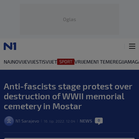
Oglas
NAJNOVIJE
VIJESTI
SVIJET
VRIJEME
N1 TEME
REGIJA
MAG
Anti-fascists stage protest over
destruction of WWII memorial
cemetery in Mostar
0
N1 Sarajevo
NEWS
16. lip. 2022. 12:04
|
|
|