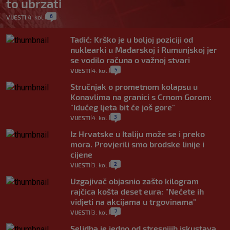
to ubrzati
6
VIJESTI
4. kol.
|
|
Tadić: Krško je u boljoj poziciji od
nuklearki u Mađarskoj i Rumunjskoj jer
se vodilo računa o važnoj stvari
5
VIJESTI
4. kol.
|
|
Stručnjak o prometnom kolapsu u
Konavlima na granici s Crnom Gorom:
"Idućeg ljeta bit će još gore"
3
VIJESTI
4. kol.
|
|
Iz Hrvatske u Italiju može se i preko
mora. Provjerili smo brodske linije i
cijene
2
VIJESTI
3. kol.
|
|
Uzgajivač objasnio zašto kilogram
rajčica košta deset eura: "Nećete ih
vidjeti na akcijama u trgovinama"
7
VIJESTI
3. kol.
|
|
Selidba je jedno od stresnijih iskustava.