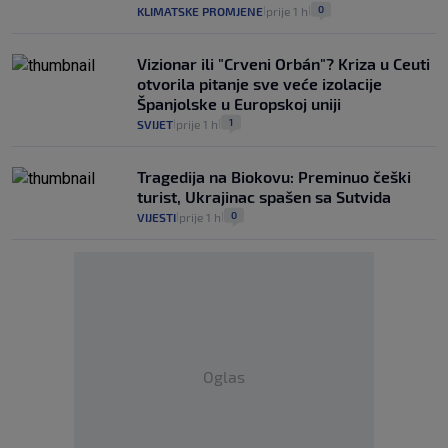
0
KLIMATSKE PROMJENE
prije 1 h
|
|
Vizionar ili "Crveni Orbán"? Kriza u Ceuti
otvorila pitanje sve veće izolacije
Španjolske u Europskoj uniji
1
SVIJET
prije 1 h
|
|
Tragedija na Biokovu: Preminuo češki
turist, Ukrajinac spašen sa Sutvida
0
VIJESTI
prije 1 h
|
|
Oglas