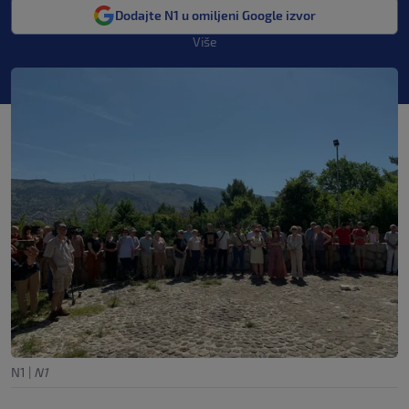
Dodajte N1 u omiljeni Google izvor
Više
N1
|
N1