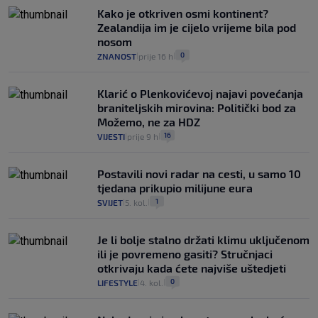
Kako je otkriven osmi kontinent?
Zealandija im je cijelo vrijeme bila pod
nosom
0
ZNANOST
prije 16 h
|
|
Klarić o Plenkovićevoj najavi povećanja
braniteljskih mirovina: Politički bod za
Možemo, ne za HDZ
16
VIJESTI
prije 9 h
|
|
Postavili novi radar na cesti, u samo 10
tjedana prikupio milijune eura
1
SVIJET
5. kol.
|
|
Je li bolje stalno držati klimu uključenom
ili je povremeno gasiti? Stručnjaci
otkrivaju kada ćete najviše uštedjeti
0
LIFESTYLE
4. kol.
|
|