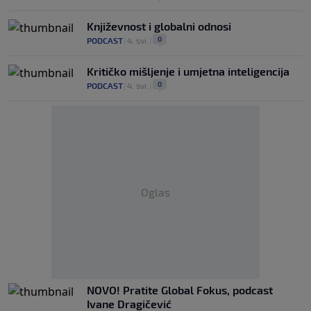
Književnost i globalni odnosi
0
PODCAST
|
4. svi.
|
Kritičko mišljenje i umjetna inteligencija
0
PODCAST
|
4. svi.
|
Oglas
NOVO! Pratite Global Fokus, podcast
Ivane Dragičević