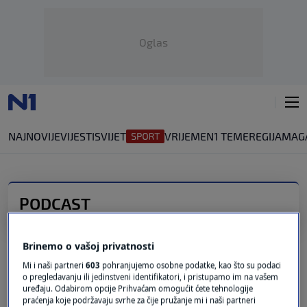
Oglas
NAJNOVIJE
VIJESTI
SVIJET
VRIJEME
N1 TEME
REGIJA
MAG
PODCAST
N1 podcast: Suvremene teorije zavjera
Brinemo o vašoj privatnosti
0
PODCAST
|
5. kol.
|
Mi i naši partneri
603
pohranjujemo osobne podatke, kao što su podaci
Solidarnost, prljava riječ današnjice
o pregledavanju ili jedinstveni identifikatori, i pristupamo im na vašem
uređaju. Odabirom opcije Prihvaćam omogućit ćete tehnologije
0
PODCAST
|
1. srp.
|
praćenja koje podržavaju svrhe za čije pružanje mi i naši partneri