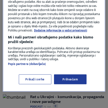
obrađujemo podatke. Ako su alati za praćenje onemogućeni, određeni
Sigurnost u klimatskoj i energetskoj krizi
sadržaj i oglasi koje vidite možda više neće biti toliko relevantni za vas.
0
Možete se vratiti na ovaj izbornik kako biste izmijenili svoje odabire ili
PODCAST
|
3. lip.
|
povukli pristanak u bilo kojem trenutku klikom na Upravljaj postavkama
poveznicu pri dnu web-stranice [ili plutajuće ikone u donjem lijevom
kutu web stranice, ako je primjenjivo]. Vaši će se odabiri primijeniti kako
je opisano u dijelu Web-mjesto. Za više pojedinosti pogledajte našu
Politiku privatnosti.
Dodatne informacije o vašoj privatnosti
Mi i naši partneri obrađujemo podatke kako bismo
pružili sljedeće:
Oglas
Korištenje preciznih geolokacijskih podataka. Aktivno skeniranje
karakteristika uređaja za identifikaciju. Pohrana i/ili pristup podacima na
uređaju. Personalizirano oglašavanje i sadržaj, mjerenje oglašavanja i
sadržaja, uvidi u publiku i razvoj usluga.
Popis partnera (dobavljača)
Prikaži svrhe
Prihvaćam
Tomislav Reškovac: Doba (ne)razuma
0
PODCAST
|
7. svi.
|
Rat u Ukrajini - komunikacija, propaganda
i nove paradigme
0
PODCAST
|
4. svi.
|