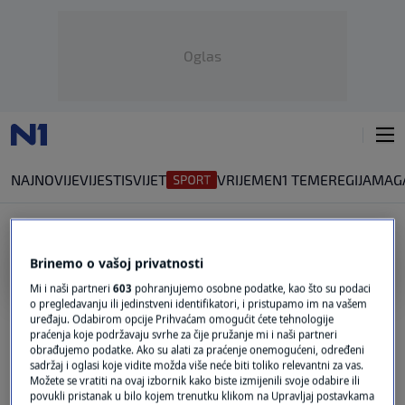
Oglas
NAJNOVIJE
VIJESTI
SVIJET
VRIJEME
N1 TEME
REGIJA
MAG
Brinemo o vašoj privatnosti
IZMJENE USTAVA
Mi i naši partneri
603
pohranjujemo osobne podatke, kao što su podaci
o pregledavanju ili jedinstveni identifikatori, i pristupamo im na vašem
Hoćemo li uskoro po novim pravilima na
uređaju. Odabirom opcije Prihvaćam omogućit ćete tehnologije
referendume? Održan Odbor za Ustav
praćenja koje podržavaju svrhe za čije pružanje mi i naši partneri
0
N1 INFO
|
16. stu.
|
obrađujemo podatke. Ako su alati za praćenje onemogućeni, određeni
sadržaj i oglasi koje vidite možda više neće biti toliko relevantni za vas.
Možete se vratiti na ovaj izbornik kako biste izmijenili svoje odabire ili
"Srbija se ponaša kao regionalni milicajac,
povukli pristanak u bilo kojem trenutku klikom na Upravljaj postavkama
njihovo ponašanje je neprihvatljivo"