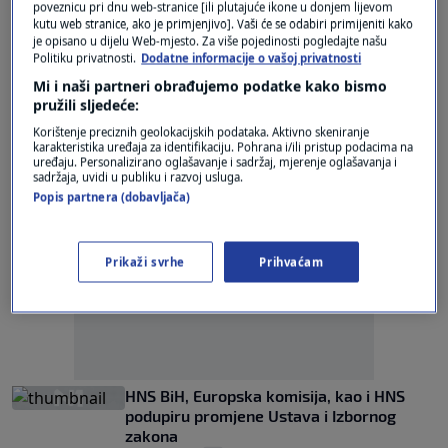
poveznicu pri dnu web-stranice [ili plutajuće ikone u donjem lijevom
0
VIJESTI
|
8. lip.
|
kutu web stranice, ako je primjenjivo]. Vaši će se odabiri primijeniti kako
je opisano u dijelu Web-mjesto. Za više pojedinosti pogledajte našu
Politiku privatnosti.
Dodatne informacije o vašoj privatnosti
Most želi u Ustav uvesti vodu kao pravo i
spriječiti privatizaciju isporuke vode
Mi i naši partneri obrađujemo podatke kako bismo
0
VIJESTI
|
17. lip.
|
pružili sljedeće:
Korištenje preciznih geolokacijskih podataka. Aktivno skeniranje
karakteristika uređaja za identifikaciju. Pohrana i/ili pristup podacima na
uređaju. Personalizirano oglašavanje i sadržaj, mjerenje oglašavanja i
sadržaja, uvidi u publiku i razvoj usluga.
Popis partnera (dobavljača)
Oglas
Prikaži svrhe
Prihvaćam
HNS BiH, Europska komisija, kao i HNS
podupiru promjene Ustava i Izbornog
zakona