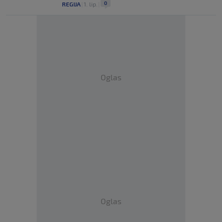
0
REGIJA
|
1. lip.
|
Oglas
Oglas