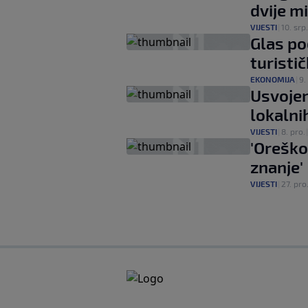
dvije m
VIJESTI
|
10. srp.
Glas po
turisti
EKONOMIJA
|
9.
Usvojen 
lokalni
VIJESTI
|
8. pro.
'Oreškov
znanje'
VIJESTI
|
27. pro