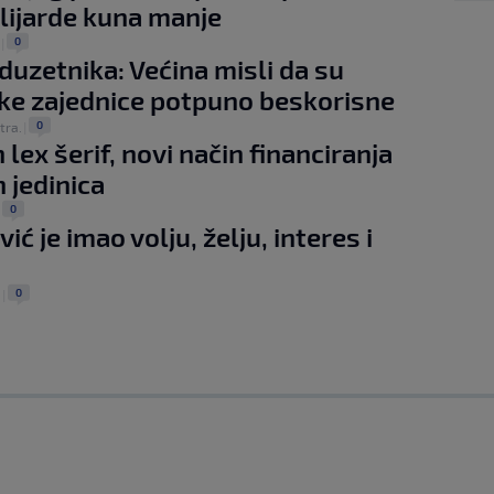
ilijarde kuna manje
0
|
duzetnika: Većina misli da su
čke zajednice potpuno beskorisne
0
 tra.
|
lex šerif, novi način financiranja
h jedinica
0
|
ić je imao volju, želju, interes i
0
.
|