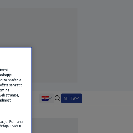
tveni
nologije
ti za praćenje
žete se vratiti
ikom na
eb stranice,
N1 TV
edinosti
kaciju. Pohrana
ržaja, uvidi u