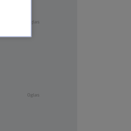
Oglas
Oglas