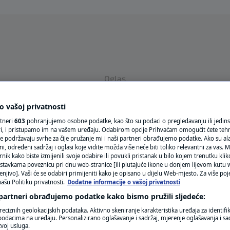
Oglas
 vašoj privatnosti
rtneri
603
pohranjujemo osobne podatke, kao što su podaci o pregledavanju ili jedins
ori, i pristupamo im na vašem uređaju. Odabirom opcije Prihvaćam omogućit ćete teh
e podržavaju svrhe za čije pružanje mi i naši partneri obrađujemo podatke. Ako su ala
 određeni sadržaj i oglasi koje vidite možda više neće biti toliko relevantni za vas. Mo
rnik kako biste izmijenili svoje odabire ili povukli pristanak u bilo kojem trenutku kl
stavkama poveznicu pri dnu web-stranice [ili plutajuće ikone u donjem lijevom kutu w
VRIJEME
enjivo]. Vaši će se odabiri primijeniti kako je opisano u dijelu Web-mjesto. Za više poj
ašu Politiku privatnosti.
Dodatne informacije o vašoj privatnosti
N1 TEME
 partneri obrađujemo podatke kako bismo pružili sljedeće:
REGIJA
reciznih geolokacijskih podataka. Aktivno skeniranje karakteristika uređaja za identifi
SAMOUPRAVE
p podacima na uređaju. Personalizirano oglašavanje i sadržaj, mjerenje oglašavanja i sad
zvoj usluga.