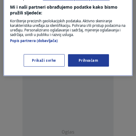
učinkovita protiv plijesni
Mi i naši partneri obrađujemo podatke kako bismo
0
LIFESTYLE
|
30. kol.
|
pružili sljedeće:
Korištenje preciznih geolokacijskih podataka. Aktivno skeniranje
karakteristika uređaja za identifikaciju. Pohrana i/ili pristup podacima na
uređaju. Personalizirano oglašavanje i sadržaj, mjerenje oglašavanja i
sadržaja, uvidi u publiku i razvoj usluga.
Popis partnera (dobavljača)
Oglas
Prikaži svrhe
Prihvaćam
Oglas