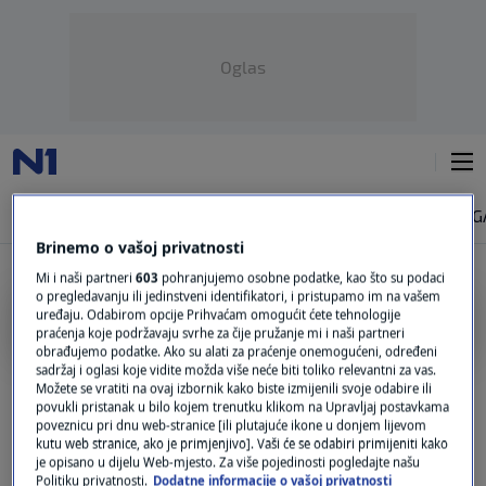
Oglas
NAJNOVIJE
VIJESTI
SVIJET
VRIJEME
N1 TEME
REGIJA
MAG
Brinemo o vašoj privatnosti
Mi i naši partneri
603
pohranjujemo osobne podatke, kao što su podaci
o pregledavanju ili jedinstveni identifikatori, i pristupamo im na vašem
KUĆNA BILJKA
uređaju. Odabirom opcije Prihvaćam omogućit ćete tehnologije
praćenja koje podržavaju svrhe za čije pružanje mi i naši partneri
obrađujemo podatke. Ako su alati za praćenje onemogućeni, određeni
Monstera: Održavanje, zalijevanje i kako
sadržaj i oglasi koje vidite možda više neće biti toliko relevantni za vas.
se općenito brinuti za ovu popularnu
Možete se vratiti na ovaj izbornik kako biste izmijenili svoje odabire ili
povukli pristanak u bilo kojem trenutku klikom na Upravljaj postavkama
biljku?
poveznicu pri dnu web-stranice [ili plutajuće ikone u donjem lijevom
0
LIFESTYLE
|
30. kol.
|
kutu web stranice, ako je primjenjivo]. Vaši će se odabiri primijeniti kako
je opisano u dijelu Web-mjesto. Za više pojedinosti pogledajte našu
Stručnjak tvrdi da je ova kućna biljka vrlo
Politiku privatnosti.
Dodatne informacije o vašoj privatnosti