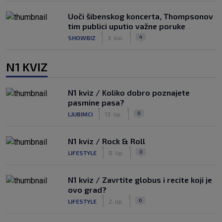
Uoči šibenskog koncerta, Thompsonov
tim publici uputio važne poruke
|
|
4
SHOWBIZ
3. kol.
N1 KVIZ
N1 kviz / Koliko dobro poznajete
pasmine pasa?
|
|
0
LJUBIMCI
13. lip.
N1 kviz / Rock & Roll
|
|
0
LIFESTYLE
8. lip.
N1 kviz / Zavrtite globus i recite koji je
ovo grad?
|
|
0
LIFESTYLE
2. lip.