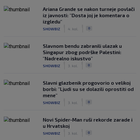
Ariana Grande se nakon turneje povlači
iz javnosti: "Dosta joj je komentara o
izgledu"
|
|
0
SHOWBIZ
4. kol.
Slavnom bendu zabranili ulazak u
Singapur zbog podrške Palestini:
"Nadrealno iskustvo"
|
|
0
SHOWBIZ
3. kol.
Slavni glazbenik progovorio o velikoj
borbi: "Ljudi su se dolazili oprostiti od
mene"
|
|
0
SHOWBIZ
3. kol.
Novi Spider-Man ruši rekorde zarade i
u Hrvatskoj
|
|
0
SHOWBIZ
3. kol.