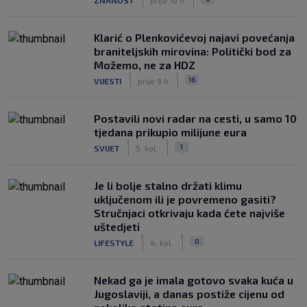
Klarić o Plenkovićevoj najavi povećanja
braniteljskih mirovina: Politički bod za
Možemo, ne za HDZ
|
|
16
VIJESTI
prije 9 h
Postavili novi radar na cesti, u samo 10
tjedana prikupio milijune eura
|
|
1
SVIJET
5. kol.
Je li bolje stalno držati klimu
uključenom ili je povremeno gasiti?
Stručnjaci otkrivaju kada ćete najviše
uštedjeti
|
|
0
LIFESTYLE
4. kol.
Nekad ga je imala gotovo svaka kuća u
Jugoslaviji, a danas postiže cijenu od