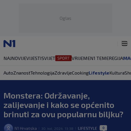
Oglas
NAJNOVIJE
VIJESTI
SVIJET
VRIJEME
N1 TEME
REGIJA
MA
Auto
Znanost
Tehnologija
Zdravlje
Cooking
Lifestyle
Kultura
Sh
Monstera: Održavanje,
zalijevanje i kako se općenito
brinuti za ovu popularnu biljku?
0
N1 Hrvatska
LIFESTYLE
30. kol. 2024. 13:38
|
|
|