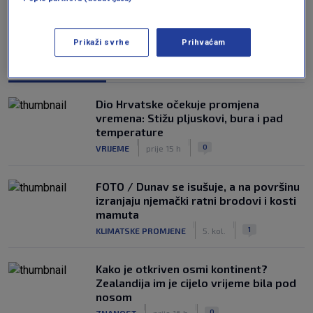
Prikaži svrhe
Prihvaćam
NAJČITANIJE
Dio Hrvatske očekuje promjena
vremena: Stižu pljuskovi, bura i pad
temperature
|
|
0
VRIJEME
prije 15 h
FOTO / Dunav se isušuje, a na površinu
izranjaju njemački ratni brodovi i kosti
mamuta
|
|
1
KLIMATSKE PROMJENE
5. kol.
Kako je otkriven osmi kontinent?
Zealandija im je cijelo vrijeme bila pod
nosom
|
|
0
ZNANOST
prije 16 h