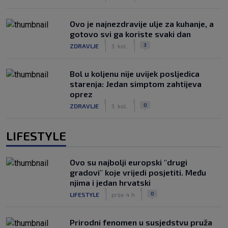
Ovo je najnezdravije ulje za kuhanje, a
gotovo svi ga koriste svaki dan
|
|
3
ZDRAVLJE
3. kol.
Bol u koljenu nije uvijek posljedica
starenja: Jedan simptom zahtijeva
oprez
|
|
0
ZDRAVLJE
3. kol.
LIFESTYLE
Ovo su najbolji europski "drugi
gradovi" koje vrijedi posjetiti. Među
njima i jedan hrvatski
|
|
0
LIFESTYLE
prije 4 h
Prirodni fenomen u susjedstvu pruža