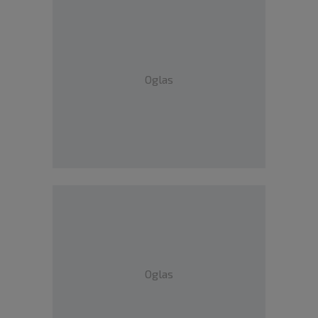
Oglas
Oglas