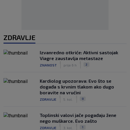
ZDRAVLJE
Izvanredno otkriće: Aktivni sastojak
Viagre zaustavlja metastaze
|
|
2
ZNANOST
prije 6 h
Kardiolog upozorava: Evo što se
događa s krvnim tlakom ako dugo
boravite na vrućini
|
|
0
ZDRAVLJE
5. kol.
Toplinski valovi jače pogađaju žene
nego muškarce. Evo zašto
|
|
1
ZDRAVLJE
3. kol.