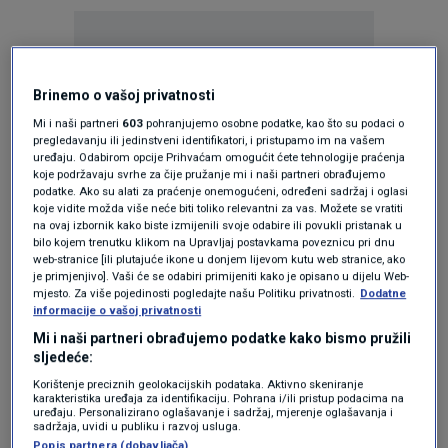
Brinemo o vašoj privatnosti
Mi i naši partneri
603
pohranjujemo osobne podatke, kao što su podaci o
Oglas
pregledavanju ili jedinstveni identifikatori, i pristupamo im na vašem
uređaju. Odabirom opcije Prihvaćam omogućit ćete tehnologije praćenja
koje podržavaju svrhe za čije pružanje mi i naši partneri obrađujemo
podatke. Ako su alati za praćenje onemogućeni, određeni sadržaj i oglasi
koje vidite možda više neće biti toliko relevantni za vas. Možete se vratiti
na ovaj izbornik kako biste izmijenili svoje odabire ili povukli pristanak u
bilo kojem trenutku klikom na Upravljaj postavkama poveznicu pri dnu
web-stranice [ili plutajuće ikone u donjem lijevom kutu web stranice, ako
je primjenjivo]. Vaši će se odabiri primijeniti kako je opisano u dijelu Web-
mjesto. Za više pojedinosti pogledajte našu Politiku privatnosti.
Dodatne
informacije o vašoj privatnosti
Mi i naši partneri obrađujemo podatke kako bismo pružili
sljedeće:
Oglas
Korištenje preciznih geolokacijskih podataka. Aktivno skeniranje
karakteristika uređaja za identifikaciju. Pohrana i/ili pristup podacima na
uređaju. Personalizirano oglašavanje i sadržaj, mjerenje oglašavanja i
sadržaja, uvidi u publiku i razvoj usluga.
Popis partnera (dobavljača)