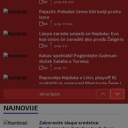
SK
prije 48 min.
Pajaziti: Pokušat ćemo biti bolji protiv
Istre
|
SK
prije 31 min.
Lijepa zarada smiješi se Hajduku: Evo
koji iznos će zaraditi ako prođu Žalgiris
|
SK
prije 2 h
Kakav spektakl! Pogledajte čudesan
doček Salaha u Turskoj
|
SK
prije 1 h
Rapsodija Hajduka u Litvi, playoff KL
praktički je osiguran! Majstorije Šege i
Pajazitija
Idi na Sport
|
SK
prije 6 h
Neočekivani problemi za Dinamo:
NAJNOVIJE
Mišićeva zamjena zapela u Beogradu
|
SK
prije 1 h
Zaboravite skupa sredstva:
Rijeka u Finsku nosi minimalnu