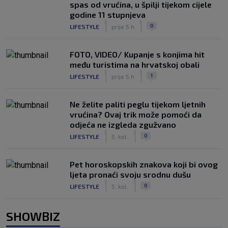
spas od vrućina, u špilji tijekom cijele
godine 11 stupnjeva
|
|
0
LIFESTYLE
prije 5 h
FOTO, VIDEO/ Kupanje s konjima hit
među turistima na hrvatskoj obali
|
|
1
LIFESTYLE
prije 5 h
Ne želite paliti peglu tijekom ljetnih
vrućina? Ovaj trik može pomoći da
odjeća ne izgleda zgužvano
|
|
0
LIFESTYLE
5. kol.
Pet horoskopskih znakova koji bi ovog
ljeta pronaći svoju srodnu dušu
|
|
0
LIFESTYLE
5. kol.
SHOWBIZ