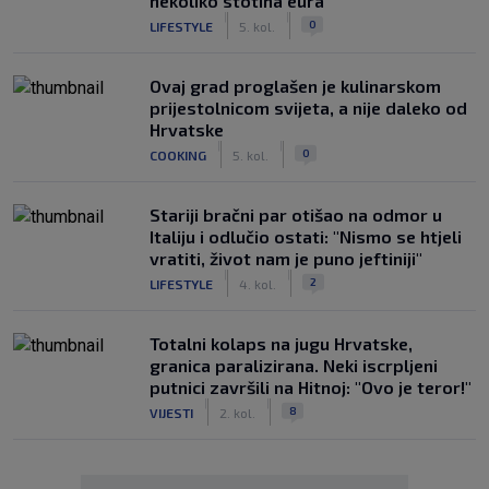
nekoliko stotina eura
|
|
0
LIFESTYLE
5. kol.
Ovaj grad proglašen je kulinarskom
prijestolnicom svijeta, a nije daleko od
Hrvatske
|
|
0
COOKING
5. kol.
Stariji bračni par otišao na odmor u
Italiju i odlučio ostati: "Nismo se htjeli
vratiti, život nam je puno jeftiniji"
|
|
2
LIFESTYLE
4. kol.
Totalni kolaps na jugu Hrvatske,
granica paralizirana. Neki iscrpljeni
putnici završili na Hitnoj: "Ovo je teror!"
|
|
8
VIJESTI
2. kol.