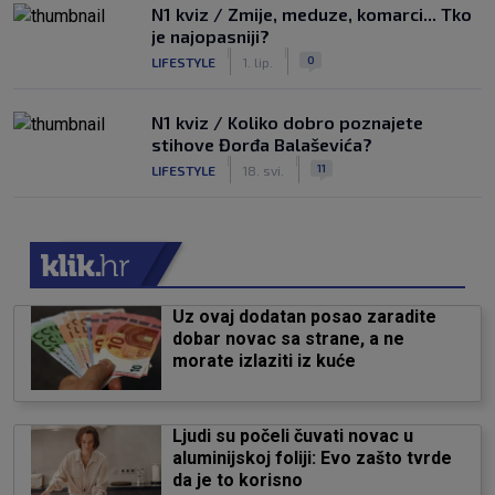
N1 kviz / Zmije, meduze, komarci... Tko
je najopasniji?
|
|
0
LIFESTYLE
1. lip.
N1 kviz / Koliko dobro poznajete
stihove Đorđa Balaševića?
|
|
11
LIFESTYLE
18. svi.
Uz ovaj dodatan posao zaradite
dobar novac sa strane, a ne
morate izlaziti iz kuće
Ljudi su počeli čuvati novac u
aluminijskoj foliji: Evo zašto tvrde
da je to korisno