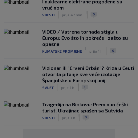
I nuklearne elektrane pogođene su
vrućinom
|
|
0
VIJESTI
prije 47 min.
VIDEO / Vatrena tornada stigla u
Europu: Evo što ih pokreće i zašto su
opasna
|
|
0
KLIMATSKE PROMJENE
prije 1 h
Vizionar ili "Crveni Orbán"? Kriza u Ceuti
otvorila pitanje sve veće izolacije
Španjolske u Europskoj uniji
|
|
1
SVIJET
prije 1 h
Tragedija na Biokovu: Preminuo češki
turist, Ukrajinac spašen sa Sutvida
|
|
0
VIJESTI
prije 1 h