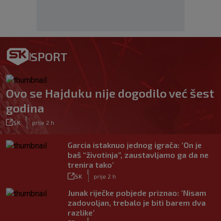
SPORT
Ovo se Hajduku nije dogodilo već šest
godina
|
SK
prije 2 h
Garcia istaknuo jednog igrača: ‘On je
baš “životinja”, zaustavljamo ga da ne
trenira tako’
|
SK
prije 2 h
Junak riječke pobjede priznao: ‘Nisam
zadovoljan, trebalo je biti barem dva
razlike’
|