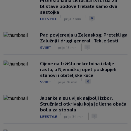
Profesionalna čistačica tvrdi da za
prednost, bivši vratar Dinama spriječio
blistave podove trebate samo dva
veću razliku
sastojka
|
|
|
SK
prije 2 h
0
LIFESTYLE
prije 7 min.
Pad povjerenja u Zelenskog: Pretekli ga
Zalužnji i drugi generali. Tek je šesti
|
|
0
SVIJET
prije 15 min.
Cijene na tržištu nekretnina i dalje
rastu, u Njemačkoj opet poskupjeli
stanovi i obiteljske kuće
|
|
0
SVIJET
prije 26 min.
Japanke nisu uvijek najbolji izbor:
Stručnjaci otkrivaju koja je ljetna obuća
bolja za stopala
|
|
0
LIFESTYLE
prije 34 min.