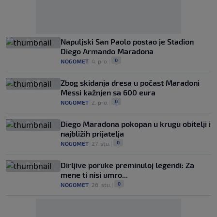
Napuljski San Paolo postao je Stadion
Diego Armando Maradona
0
NOGOMET
|
4. pro.
|
Zbog skidanja dresa u počast Maradoni
Messi kažnjen sa 600 eura
0
NOGOMET
|
2. pro.
|
Diego Maradona pokopan u krugu obitelji i
najbližih prijatelja
0
NOGOMET
|
27. stu.
|
Dirljive poruke preminuloj legendi: Za
mene ti nisi umro...
0
NOGOMET
|
26. stu.
|