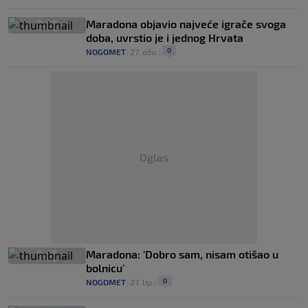
Maradona objavio najveće igrače svoga
doba, uvrstio je i jednog Hrvata
0
NOGOMET
|
27. ožu.
|
Oglas
Maradona: 'Dobro sam, nisam otišao u
bolnicu'
0
NOGOMET
|
27. lip.
|