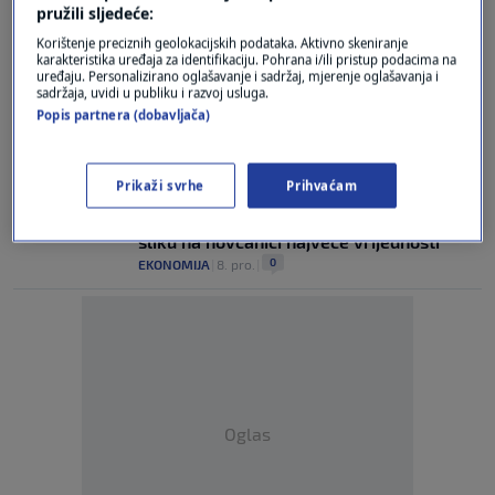
pružili sljedeće:
Italija: Maradona na dresovima Napolija u
Korištenje preciznih geolokacijskih podataka. Aktivno skeniranje
povodu obljetnice smrti
karakteristika uređaja za identifikaciju. Pohrana i/ili pristup podacima na
0
uređaju. Personalizirano oglašavanje i sadržaj, mjerenje oglašavanja i
NOGOMET
|
7. stu.
|
sadržaja, uvidi u publiku i razvoj usluga.
Popis partnera (dobavljača)
Maradona nije konzumirao alkohol ili
opojne droge prije smrti
0
NOGOMET
|
23. pro.
|
Prikaži svrhe
Prihvaćam
Parlamentarka predlaže Maradoninu
sliku na novčanici najveće vrijednosti
0
EKONOMIJA
|
8. pro.
|
Oglas