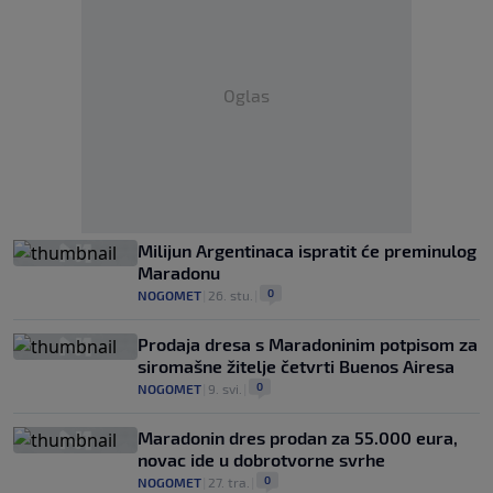
Oglas
Milijun Argentinaca ispratit će preminulog
Maradonu
0
NOGOMET
|
26. stu.
|
Prodaja dresa s Maradoninim potpisom za
siromašne žitelje četvrti Buenos Airesa
0
NOGOMET
|
9. svi.
|
Maradonin dres prodan za 55.000 eura,
novac ide u dobrotvorne svrhe
0
NOGOMET
|
27. tra.
|