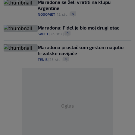
Maradona se želi vratiti na klupu
Argentine
0
NOGOMET
|
15. stu.
|
Maradona: Fidel je bio moj drugi otac
0
SVIJET
|
26. stu.
|
Maradona prostačkom gestom naljutio
hrvatske navijače
0
TENIS
|
25. stu.
|
Oglas