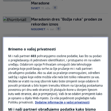
Maradone
0
SVIJET
|
11. ožu.
|
Maradonin dres "Božja ruka" prodan za
rekordan iznos
0
NOGOMET
|
4. svi.
|
Brinemo o vašoj privatnosti
Mi i naši partneri
603
pohranjujemo osobne podatke, kao što su podaci
o pregledavanju ili jedinstveni identifikatori, i pristupamo im na vašem
uređaju. Odabirom opcije Prihvaćam omogućit ćete tehnologije
Oglas
praćenja koje podržavaju svrhe za čije pružanje mi i naši partneri
obrađujemo podatke. Ako su alati za praćenje onemogućeni, određeni
sadržaj i oglasi koje vidite možda više neće biti toliko relevantni za vas.
Možete se vratiti na ovaj izbornik kako biste izmijenili svoje odabire ili
povukli pristanak u bilo kojem trenutku klikom na Upravljaj postavkama
poveznicu pri dnu web-stranice [ili plutajuće ikone u donjem lijevom
kutu web stranice, ako je primjenjivo]. Vaši će se odabiri primijeniti kako
je opisano u dijelu Web-mjesto. Za više pojedinosti pogledajte našu
Maradonin dres iz 1986. na aukciji
Politiku privatnosti.
Dodatne informacije o vašoj privatnosti
0
NOGOMET
|
6. tra.
|
Mi i naši partneri obrađujemo podatke kako bismo