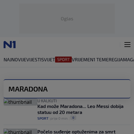
Oglas
NAJNOVIJE
VIJESTI
SVIJET
VRIJEME
N1 TEME
REGIJA
MAG
MARADONA
U KALKUTI
Kad može Maradona... Leo Messi dobija
statuu od 20 metara
0
SPORT
|
prije 0 min.
|
Počelo suđenje optuženima za smrt